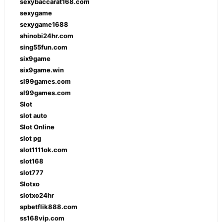
sexybaccarat168.com
sexygame
sexygame1688
shinobi24hr.com
sing55fun.com
six9game
six9game.win
sl99games.com
sl99games.com
Slot
slot auto
Slot Online
slot pg
slot1111ok.com
slot168
slot777
Slotxo
slotxo24hr
spbetflik888.com
ss168vip.com