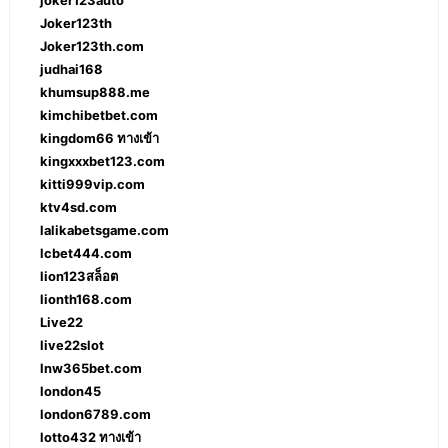
Joker123th
Joker123th.com
judhai168
khumsup888.me
kimchibetbet.com
kingdom66 ทางเข้า
kingxxxbet123.com
kitti999vip.com
ktv4sd.com
lalikabetsgame.com
lcbet444.com
lion123สล็อต
lionth168.com
Live22
live22slot
lnw365bet.com
london45
london6789.com
lotto432 ทางเข้า