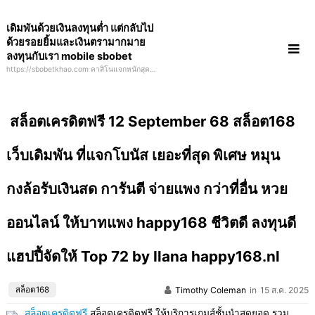
Skip
เดิมพันด้วยเงินลงทุนต่ำ แต่กลับไป
to
ด้วยรอยยิ้มและเงินตรามากมาย
content
ลงทุนกับเรา mobile sbobet
https://sbobetkhao.com คาสิโนแจกหนักสุดๆ
ไม่มีใครที่เข้ามาแล้วไม่ได้กลับไป สมัครวันนี้ลุ้น
รางวัลรถไฟฟ้ามูลค่ากว่า 2 ล้านบาท
สล็อตเครดิตฟรี 12 September 68 สล็อต168
เว็บเดิมพัน ที่แจกโบนัส เยอะที่สุด พิเศษ หมุน
กงล้อรับเงินสด การันตี จ่ายแพง กว่าที่อื่น หวย
ออนไลน์ ให้บาทแพง happy168 ชีวิตดี ลงทุนดี
แฮปปี้จัดให้ Top 72 by Ilana happy168.nl
สล็อต168
Timothy Coleman
in
15 ส.ค. 2025
สล็อตเครดิตฟรี
สล็อตเครดิตฟรี ให้บริการเกมส์ชั้นนำสุดยอด รวม