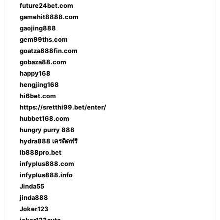
future24bet.com
gamehit8888.com
gaojing888
gem99ths.com
goatza888fin.com
gobaza88.com
happy168
hengjing168
hi6bet.com
https://sretthi99.bet/enter/
hubbet168.com
hungry purry 888
hydra888 เครดิตฟรี
ib888pro.bet
infyplus888.com
infyplus888.info
Jinda55
jinda888
Joker123
joker123auto