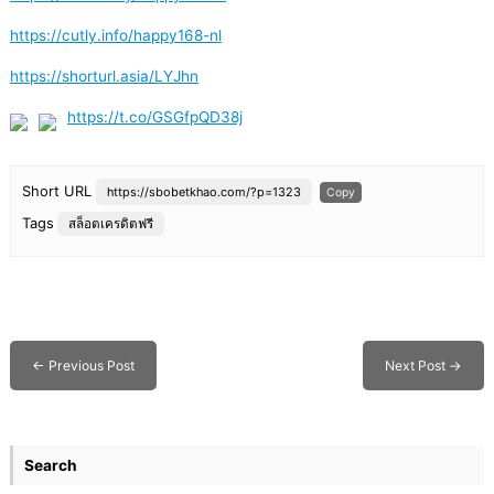
https://cutly.info/happy168-nl
https://shorturl.asia/LYJhn
https://t.co/GSGfpQD38j
Short URL
https://sbobetkhao.com/?p=1323
Copy
Tags
สล็อตเครดิตฟรี
←
Previous Post
Next Post
→
Search