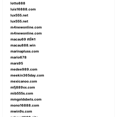
lotto888
luis16888.com
lux555.net
lux555.net
m4newonline.com
m4newonline.com
macau69 สมัคร
macau888.win
marinapluss.com
mario678
mars95
medee989.com
meekin365day.com
mexicanoo.com
mfj889xx.com
mib555s.com
mmgoldsbets.com
mono16888.com
mwin9s.com