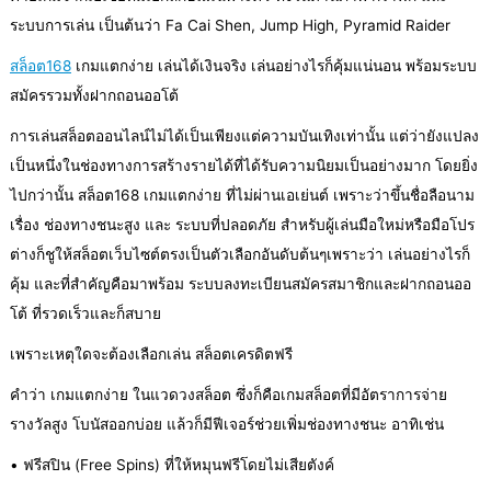
ระบบการเล่น เป็นต้นว่า Fa Cai Shen, Jump High, Pyramid Raider
สล็อต168
เกมแตกง่าย เล่นได้เงินจริง เล่นอย่างไรก็คุ้มแน่นอน พร้อมระบบ
สมัครรวมทั้งฝากถอนออโต้
การเล่นสล็อตออนไลน์ไม่ได้เป็นเพียงแต่ความบันเทิงเท่านั้น แต่ว่ายังแปลง
เป็นหนึ่งในช่องทางการสร้างรายได้ที่ได้รับความนิยมเป็นอย่างมาก โดยยิ่ง
ไปกว่านั้น สล็อต168 เกมแตกง่าย ที่ไม่ผ่านเอเย่นต์ เพราะว่าขึ้นชื่อลือนาม
เรื่อง ช่องทางชนะสูง และ ระบบที่ปลอดภัย สำหรับผู้เล่นมือใหม่หรือมือโปร
ต่างก็ชูให้สล็อตเว็บไซต์ตรงเป็นตัวเลือกอันดับต้นๆเพราะว่า เล่นอย่างไรก็
คุ้ม และที่สำคัญคือมาพร้อม ระบบลงทะเบียนสมัครสมาชิกและฝากถอนออ
โต้ ที่รวดเร็วและก็สบาย
เพราะเหตุใดจะต้องเลือกเล่น สล็อตเครดิตฟรี
คำว่า เกมแตกง่าย ในแวดวงสล็อต ซึ่งก็คือเกมสล็อตที่มีอัตราการจ่าย
รางวัลสูง โบนัสออกบ่อย แล้วก็มีฟีเจอร์ช่วยเพิ่มช่องทางชนะ อาทิเช่น
• ฟรีสปิน (Free Spins) ที่ให้หมุนฟรีโดยไม่เสียตังค์