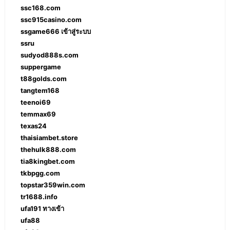
ssc168.com
ssc915casino.com
ssgame666 เข้าสู่ระบบ
ssru
sudyod888s.com
suppergame
t88golds.com
tangtem168
teenoi69
temmax69
texas24
thaisiambet.store
thehulk888.com
tia8kingbet.com
tkbpgg.com
topstar359win.com
tr1688.info
ufa191 ทางเข้า
ufa88