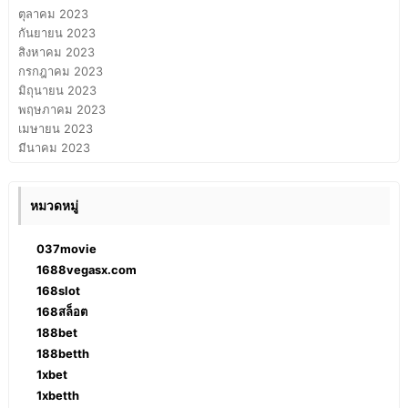
ตุลาคม 2023
กันยายน 2023
สิงหาคม 2023
กรกฎาคม 2023
มิถุนายน 2023
พฤษภาคม 2023
เมษายน 2023
มีนาคม 2023
หมวดหมู่
037movie
1688vegasx.com
168slot
168สล็อต
188bet
188betth
1xbet
1xbetth