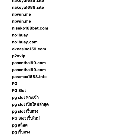
nakoya1688.site
nakoya1688.site
nbwin.me
nbwin.me
niseko168bet.com
no1huay
no1huay.com
okcasino159.com
p2vvip
pananthai99.com
pananthai99.com
paramax1688.info
PG
PG Slot
pg slot ทางเข้า
pg slot เปิดใหม่ล่าสุด
pg slot เว็บตรง
PG Slot เว็บใหม่
pg สล็อต
pg เว็บตรง