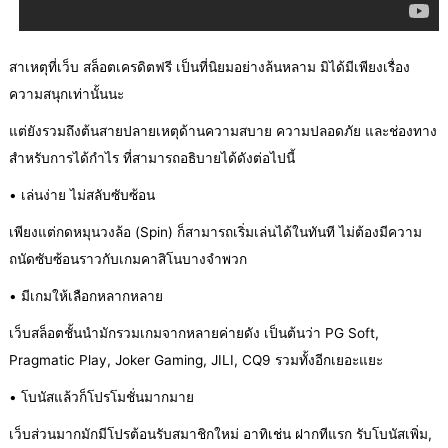
สาเหตุที่เว็บ สล็อตเครดิตฟรี เป็นที่นิยมอย่างล้นหลาม มิได้มีเพียงเรื่อง
ความสนุกเท่านั้นนะ
แต่ยังรวมถึงต้นสายปลายเหตุด้านความสบาย ความปลอดภัย และช่องทาง
สำหรับการได้กำไร ที่สามารถอธิบายได้ดังต่อไปนี้
• เล่นง่าย ไม่สลับซับซ้อน
เพียงแต่กดหมุนวงล้อ (Spin) ก็สามารถเริ่มเล่นได้ในทันที ไม่ต้องมีความ
ถนัดซับซ้อนราวกับเกมคาสิโนบางจำพวก
• มีเกมให้เลือกหลากหลาย
เว็บสล็อตชั้นนำมักรวมเกมจากหลายค่ายดัง เป็นต้นว่า PG Soft,
Pragmatic Play, Joker Gaming, JILI, CQ9 รวมทั้งอีกเยอะแยะ
• โบนัสแล้วก็โปรโมชั่นมากมาย
เว็บส่วนมากมักมีโปรต้อนรับสมาชิกใหม่ อาทิเช่น ฝากทีแรก รับโบนัสเพิ่ม,