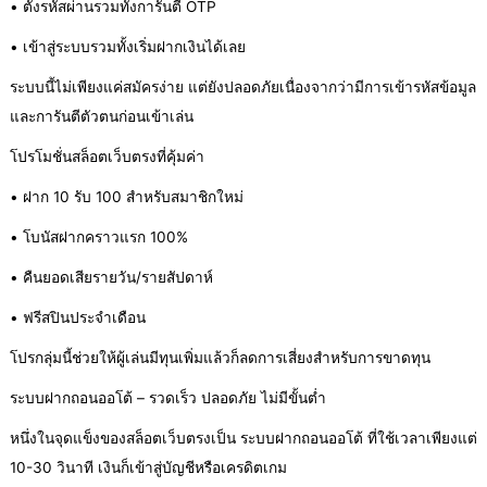
• ตั้งรหัสผ่านรวมทั้งการันตี OTP
• เข้าสู่ระบบรวมทั้งเริ่มฝากเงินได้เลย
ระบบนี้ไม่เพียงแค่สมัครง่าย แต่ยังปลอดภัยเนื่องจากว่ามีการเข้ารหัสข้อมูล
และการันตีตัวตนก่อนเข้าเล่น
โปรโมชั่นสล็อตเว็บตรงที่คุ้มค่า
• ฝาก 10 รับ 100 สำหรับสมาชิกใหม่
• โบนัสฝากคราวแรก 100%
• คืนยอดเสียรายวัน/รายสัปดาห์
• ฟรีสปินประจำเดือน
โปรกลุ่มนี้ช่วยให้ผู้เล่นมีทุนเพิ่มแล้วก็ลดการเสี่ยงสำหรับการขาดทุน
ระบบฝากถอนออโต้ – รวดเร็ว ปลอดภัย ไม่มีขั้นต่ำ
หนึ่งในจุดแข็งของสล็อตเว็บตรงเป็น ระบบฝากถอนออโต้ ที่ใช้เวลาเพียงแต่
10-30 วินาที เงินก็เข้าสู่บัญชีหรือเครดิตเกม