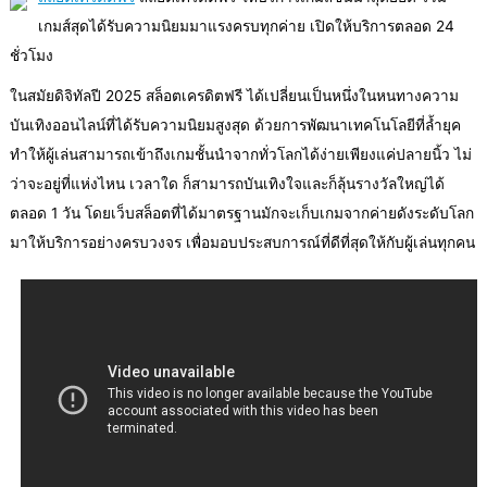
เกมส์สุดได้รับความนิยมมาแรงครบทุกค่าย เปิดให้บริการตลอด 24
ชั่วโมง
ในสมัยดิจิทัลปี 2025 สล็อตเครดิตฟรี ได้เปลี่ยนเป็นหนึ่งในหนทางความ
บันเทิงออนไลน์ที่ได้รับความนิยมสูงสุด ด้วยการพัฒนาเทคโนโลยีที่ล้ำยุค
ทำให้ผู้เล่นสามารถเข้าถึงเกมชั้นนำจากทั่วโลกได้ง่ายเพียงแค่ปลายนิ้ว ไม่
ว่าจะอยู่ที่แห่งไหน เวลาใด ก็สามารถบันเทิงใจและก็ลุ้นรางวัลใหญ่ได้
ตลอด 1 วัน โดยเว็บสล็อตที่ได้มาตรฐานมักจะเก็บเกมจากค่ายดังระดับโลก
มาให้บริการอย่างครบวงจร เพื่อมอบประสบการณ์ที่ดีที่สุดให้กับผู้เล่นทุกคน