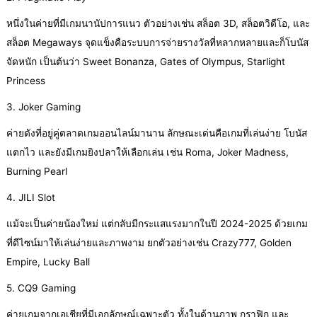
หนึ่งในค่ายที่มีเกมนานัปการแนว ตัวอย่างเช่น สล็อต 3D, สล็อตวิดีโอ, และ
สล็อต Megaways จุดแข็งคือระบบการจ่ายรางวัลที่หลากหลายและก็โบนัส
จัดหนัก เป็นต้นว่า Sweet Bonanza, Gates of Olympus, Starlight
Princess
3. Joker Gaming
ค่ายดังที่อยู่คู่ตลาดเกมออนไลน์มานาน ลักษณะเด่นคือเกมที่เล่นง่าย โบนัส
แตกไว และยังมีเกมยิงปลาให้เลือกเล่น เช่น Roma, Joker Madness,
Burning Pearl
4. JILI Slot
แม้จะเป็นค่ายน้องใหม่ แต่กลับมีกระแสแรงมากในปี 2024-2025 ด้วยเกม
ที่ดีไซน์มาให้เล่นง่ายและภาพงาม ยกตัวอย่างเช่น Crazy777, Golden
Empire, Lucky Ball
5. CQ9 Gaming
ค่ายเกมจากเอเชียที่มีเอกลักษณ์เฉพาะตัว ทั้งในด้านภาพ กราฟิก และ