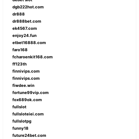
dgb222hot.com
dr888
dr888bet.com
ek4567.com
enjoy24.fun
etbet16888.com
faro168
fcharoenkit168.com
ff123th
finnivips.com
finnivips.com
fiwdee.win
fortune99vip.com
fox689ok.com
fullslot
fullsloteiei.com
fullslotpg
funny18
future24bet.com