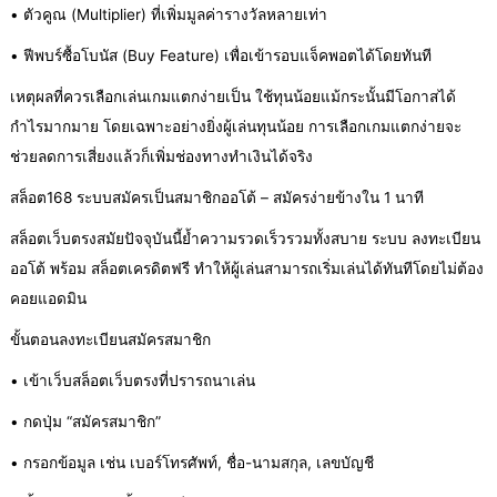
• ตัวคูณ (Multiplier) ที่เพิ่มมูลค่ารางวัลหลายเท่า
• ฟีพบร์ซื้อโบนัส (Buy Feature) เพื่อเข้ารอบแจ็คพอตได้โดยทันที
เหตุผลที่ควรเลือกเล่นเกมแตกง่ายเป็น ใช้ทุนน้อยแม้กระนั้นมีโอกาสได้
กำไรมากมาย โดยเฉพาะอย่างยิ่งผู้เล่นทุนน้อย การเลือกเกมแตกง่ายจะ
ช่วยลดการเสี่ยงแล้วก็เพิ่มช่องทางทำเงินได้จริง
สล็อต168 ระบบสมัครเป็นสมาชิกออโต้ – สมัครง่ายข้างใน 1 นาที
สล็อตเว็บตรงสมัยปัจจุบันนี้ย้ำความรวดเร็วรวมทั้งสบาย ระบบ ลงทะเบียน
ออโต้ พร้อม สล็อตเครดิตฟรี ทำให้ผู้เล่นสามารถเริ่มเล่นได้ทันทีโดยไม่ต้อง
คอยแอดมิน
ขั้นตอนลงทะเบียนสมัครสมาชิก
• เข้าเว็บสล็อตเว็บตรงที่ปรารถนาเล่น
• กดปุ่ม “สมัครสมาชิก”
• กรอกข้อมูล เช่น เบอร์โทรศัพท์, ชื่อ-นามสกุล, เลขบัญชี