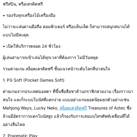
ฟรีสปิน, หรือเครดิตฟรี
• รองรับทุกเครื่องไม้เครื่องมือ
ไม่ว่าจะเล่นผ่านมือถือ คอมพิวเตอร์ หรือแท็บเล็ต ก็สามารถสนุกสนานได้
แบบไม่มีสะดุด
• เปิดให้บริการตลอด 24 ชั่วโมง
ผู้เล่นสามารถเข้าเล่นได้ทุกเวลาที่ต้องการ ไม่มีวันหยุด
รวมค่ายเกม สล็อตเครดิตฟรี ชั้นแนวหน้าระดับโลกที่น่าสนใจ
1. PG Soft (Pocket Games Soft)
ค่ายเกมจากประเทศมอลตา ที่ขึ้นชื่อลือชาด้านกราฟิกสวยงาม เรื่องราวน่า
สนใจ และก็ระบบโบนัสที่แตกง่าย แบบอย่างเกมยอดนิยมยกตัวอย่างเช่น
Mahjong Ways, Lucky Neko,
สล็อตเครดิตฟรี
Treasures of Aztec ซึ่ง
ล้วนมีอัตราการแตกโบนัสสูง แล้วก็รองรับการเล่นบนโทรศัพท์เคลื่อนที่ได้
อย่างลื่นไหล
2. Pragmatic Play