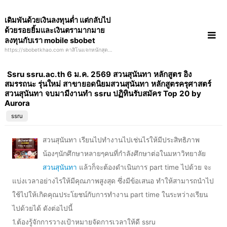
Skip
เดิมพันด้วยเงินลงทุนต่ำ แต่กลับไป
to
ด้วยรอยยิ้มและเงินตรามากมาย
content
ลงทุนกับเรา mobile sbobet
https://sbobetkhao.com คาสิโนแจกหนักสุดๆ
ไม่มีใครที่เข้ามาแล้วไม่ได้กลับไป สมัครวันนี้ลุ้น
รางวัลรถไฟฟ้ามูลค่ากว่า 2 ล้านบาท
Ssru ssru.ac.th 6 ม.ค. 2569 สวนสุนันทา หลักสูตร อิง
สมรรถนะ รุ่นใหม่ สาขายอดนิยมสวนสุนันทา หลักสูตรครุศาสตร์
สวนสุนันทา จบมามีงานทำ ssru ปฏิทินรับสมัคร Top 20 by
Aurora
ssru
สวนสุนันทา เรียนไปทำงานไปเช่นไรให้มีประสิทธิภาพ
น้องๆนักศึกษาหลายๆคนที่กำลังศึกษาต่อในมหาวิทยาลัย
สวนสุนันทา
แล้วก็จะต้องดำเนินการ part time ไปด้วย จะ
แบ่งเวลาอย่างไรให้มีคุณภาพสูงสุด ซึ่งมีข้อเสนอ ทำให้สามารถนำไป
ใช้ไปให้เกิดคุณประโยชน์กับการทำงาน part time ในระหว่างเรียน
ไปด้วยได้ ดังต่อไปนี้
1.ต้องรู้จักการวางเป้าหมายจัดการเวลาให้ดี ssru