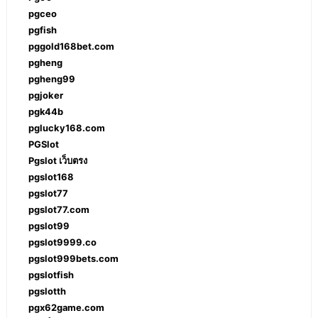
pgceo
pgfish
pggold168bet.com
pgheng
pgheng99
pgjoker
pgk44b
pglucky168.com
PGSlot
Pgslot เว็บตรง
pgslot168
pgslot77
pgslot77.com
pgslot99
pgslot9999.co
pgslot999bets.com
pgslotfish
pgslotth
pgx62game.com