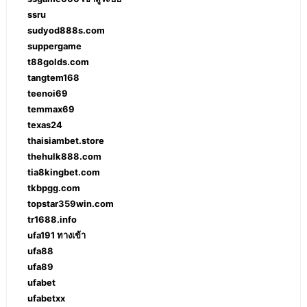
ssru
sudyod888s.com
suppergame
t88golds.com
tangtem168
teenoi69
temmax69
texas24
thaisiambet.store
thehulk888.com
tia8kingbet.com
tkbpgg.com
topstar359win.com
tr1688.info
ufa191 ทางเข้า
ufa88
ufa89
ufabet
ufabetxx