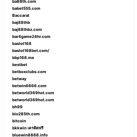
ba88th.com
babet555.com
Baccarat
baj88thb
baj88thbz.com
bar4game24hr.com
baslot168
baslot168bet.com/
bbp168.me
bestbet
betboxclubs.com
betway
betwin6666.com
betworld369hot.com
betworld369hot.com
bh99
bio285th.com
bitcoin
bkkwin เครดิตฟรี
bluewin8888.info