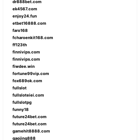
dr888bet.com
ek4567.com
enjoy24.fun
etbet16888.com
faro168
fcharoenkit168.com
ff123th
finnivips.com
finnivips.com
fiwdee.win
fortune99vip.com
fox689ok.com
fullslot
fullsloteiei.com
fullslotpg
funny18
future24bet.com
future24bet.com
gamehit8888.com
gaojing888