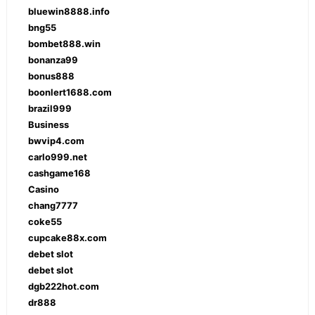
bluewin8888.info
bng55
bombet888.win
bonanza99
bonus888
boonlert1688.com
brazil999
Business
bwvip4.com
carlo999.net
cashgame168
Casino
chang7777
coke55
cupcake88x.com
debet slot
debet slot
dgb222hot.com
dr888