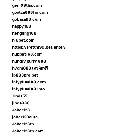
gem99ths.com
goatza888fin.com
gobaza88.com
happy168
hengjing168
hi6bet.com
https://sretthi99.bet/enter/
hubbet168.com
hungry purry 888
hydra888 เครดิตฟรี
ib888pro.bet
infyplus888.com
infyplus888.info
Jinda55
jinda888
Joker123
joker123auto
Joker123th
Joker123th.com