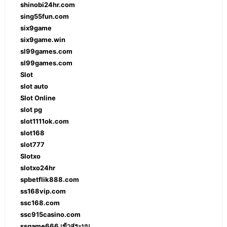
shinobi24hr.com
sing55fun.com
six9game
six9game.win
sl99games.com
sl99games.com
Slot
slot auto
Slot Online
slot pg
slot1111ok.com
slot168
slot777
Slotxo
slotxo24hr
spbetflik888.com
ss168vip.com
ssc168.com
ssc915casino.com
ssgame666 เข้าสู่ระบบ