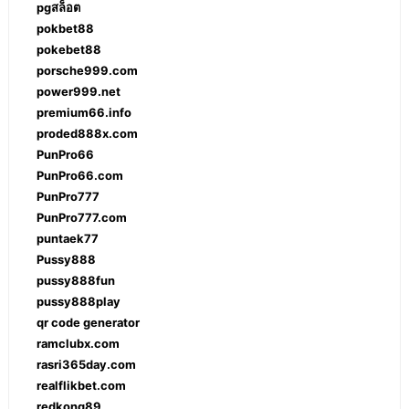
pgสล็อต
pokbet88
pokebet88
porsche999.com
power999.net
premium66.info
proded888x.com
PunPro66
PunPro66.com
PunPro777
PunPro777.com
puntaek77
Pussy888
pussy888fun
pussy888play
qr code generator
ramclubx.com
rasri365day.com
realflikbet.com
redkong89