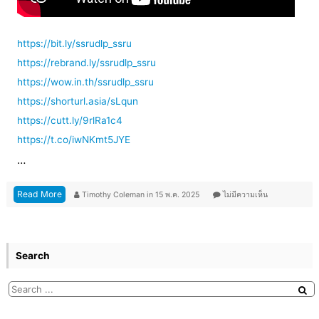
https://bit.ly/ssrudlp_ssru
https://rebrand.ly/ssrudlp_ssru
https://wow.in.th/ssrudlp_ssru
https://shorturl.asia/sLqun
https://cutt.ly/9rlRa1c4
https://t.co/iwNKmt5JYE
…
Read More
Timothy Coleman
in
15 พ.ค. 2025
ไม่มีความเห็น
Search