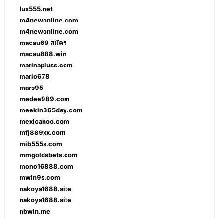
lux555.net
m4newonline.com
m4newonline.com
macau69 สมัคร
macau888.win
marinapluss.com
mario678
mars95
medee989.com
meekin365day.com
mexicanoo.com
mfj889xx.com
mib555s.com
mmgoldsbets.com
mono16888.com
mwin9s.com
nakoya1688.site
nakoya1688.site
nbwin.me