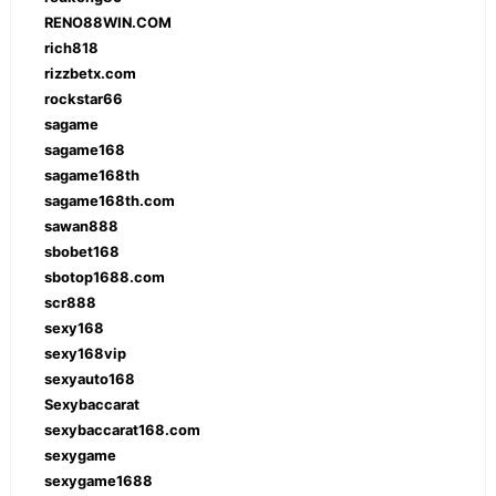
RENO88WIN.COM
rich818
rizzbetx.com
rockstar66
sagame
sagame168
sagame168th
sagame168th.com
sawan888
sbobet168
sbotop1688.com
scr888
sexy168
sexy168vip
sexyauto168
Sexybaccarat
sexybaccarat168.com
sexygame
sexygame1688