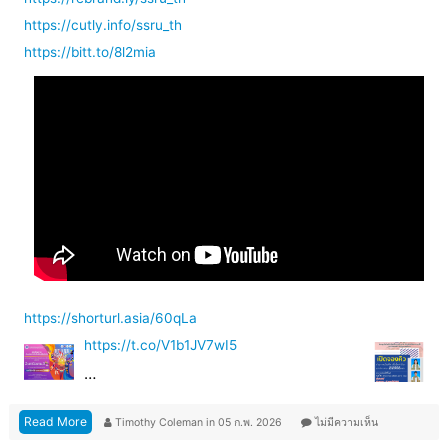
https://cutly.info/ssru_th
https://bitt.to/8l2mia
https://shorturl.asia/60qLa
https://t.co/V1b1JV7wI5
…
Read More
Timothy Coleman
in
05 ก.พ. 2026
ไม่มีความเห็น