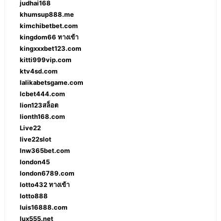
judhai168
khumsup888.me
kimchibetbet.com
kingdom66 ทางเข้า
kingxxxbet123.com
kitti999vip.com
ktv4sd.com
lalikabetsgame.com
lcbet444.com
lion123สล็อต
lionth168.com
Live22
live22slot
lnw365bet.com
london45
london6789.com
lotto432 ทางเข้า
lotto888
luis16888.com
lux555.net