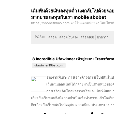
Skip
เดิมพันด้วยเงินลงทุนต่ำ แต่กลับไปด้วยรอ
to
มากมาย ลงทุนกับเรา mobile sbobet
content
https://sbobetkhao.com คาสิโนแจกหนักสุดๆ ไม่มีใครที่เ
วันนี้ลุ้นรางวัลรถไฟฟ้ามูลค่ากว่า 2 ล้านบาท
PGSlot
สล็อต
สล็อตเว็บตรง
สล็อต168
บาคาร่า
8 Incredible Ufawinner เข้าสู่ระบบ Transfor
ufawinner99bet.com
รายงานพิเศษ: การเจาะลึกวงการเว็บพนันใน
เว็บพนันออนไลน์ได้กลายมาเป็นส่วนหนึ่งขอ
การเจริญเติบโตอย่างรวดเร็วและเป็นที่นิยมม
เกี่ยวกับเว็บพนันจึงมีความจำเป็นเพื่อทำความเข้าใจเก
ลึกเกี่ยวกับเว็บพนันในปัจจุบัน ความนิยม ประเภทต่าง ๆ ข