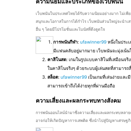
ความนิยมและประเภทของเว็บพนัน
เว็บพนันในประเทศไทยได้รับความนิยมอย่างมาก ไม่เพียงแ
สนุกและโอกาสในการได้กำไร เว็บพนันส่วนใหญ่จะนำเสน
อื่น ๆ โดยมีโปรโมชั่นและโบนัสที่ดึงดูดใจ
การพนันกีฬา
:
ufawinner99
หนึ่งในประเ
มีแฟนคลับอยู่มากมาย เว็บพนันจะมุ่งเน้
คาสิโนสด
: เกมในรูปแบบคาสิโนที่เสมือนจริง เ
ในคาสิโนจริงๆ ด้วยระบบผู้เล่นสดที่สามารถสื
สล็อต
:
ufawinner99
เป็นเกมที่เล่นง่ายและ
สามารถเข้าถึงได้ง่ายทุกที่ผ่านมือถือ
ความเสี่ยงและผลกระทบทางสังคม
การพนันออนไลน์นำมาซึ่งความเสี่ยงและผลกระทบหลายด้า
อาจก่อให้เกิดปัญหาการเสพติด ซึ่งนำไปสู่ปัญหาเศรษ