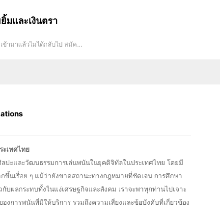
ยยิ้มและเงินตรา
ข้ามาแล้วไม่ได้กลับไป สมัคร
mations
ประเทศไทย
งศิลปะและวัฒนธรรมการเล่นพนันในยุคดิจิทัลในประเทศไทย โดยมี
ากขึ้นเรื่อย ๆ แม้ว่ายังขาดสถานะทางกฎหมายที่ชัดเจน การศึกษา
ี่ยวกับผลกระทบทั้งในแง่เศรษฐกิจและสังคม เราจะพาทุกท่านไปเจาะ
องการพนันที่มีให้บริการ รวมถึงความเสี่ยงและข้อบังคับที่เกี่ยวข้อง