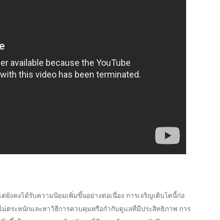
คงได้รับความนิยมเพิ่มขึ้นอย่างต่อเนื่อง การเจริญเติบโตนี้ก่อ
่ตระหนักและหาวิธีการควบคุมหรือกำกับดูแลที่มีประสิทธิภาพ การ