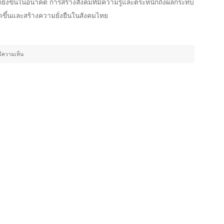
ิ่งขึ้นในอนาคต การสร้างสังคมที่มีความรู้และตระหนักถึงผลกระทบ
ดขึ้นและสร้างความยั่งยืนในสังคมไทย
มีความเห็น