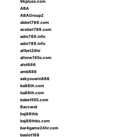
9kpluss.com
ABA
ABAGroup2
abbet789.com
acebet789.com
adm789.info
adm789.info
allbet24hr
allone745s.com
alot666
amb888
askyouwin888
ba88th.com
ba88th.com
babet555.com
Baccarat
baj88thb
baj88thbz.com
bar4game24hr.com
baslot168