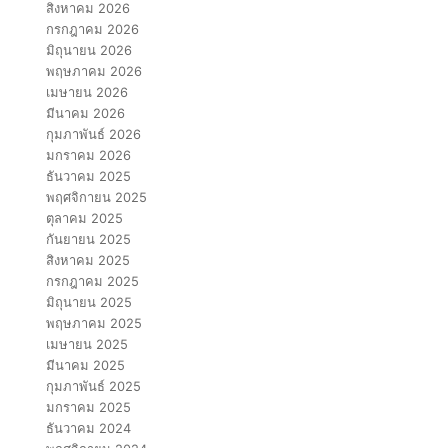
สิงหาคม 2026
กรกฎาคม 2026
มิถุนายน 2026
พฤษภาคม 2026
เมษายน 2026
มีนาคม 2026
กุมภาพันธ์ 2026
มกราคม 2026
ธันวาคม 2025
พฤศจิกายน 2025
ตุลาคม 2025
กันยายน 2025
สิงหาคม 2025
กรกฎาคม 2025
มิถุนายน 2025
พฤษภาคม 2025
เมษายน 2025
มีนาคม 2025
กุมภาพันธ์ 2025
มกราคม 2025
ธันวาคม 2024