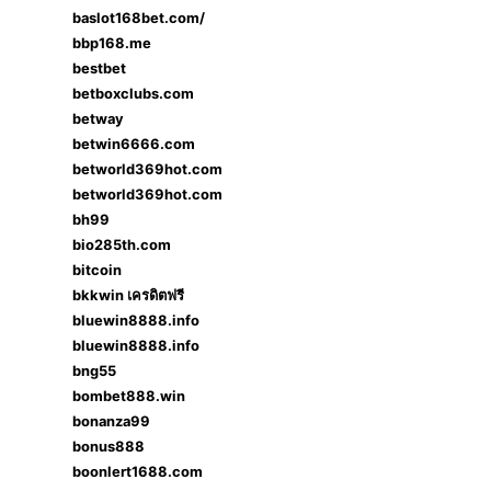
baslot168bet.com/
bbp168.me
bestbet
betboxclubs.com
betway
betwin6666.com
betworld369hot.com
betworld369hot.com
bh99
bio285th.com
bitcoin
bkkwin เครดิตฟรี
bluewin8888.info
bluewin8888.info
bng55
bombet888.win
bonanza99
bonus888
boonlert1688.com