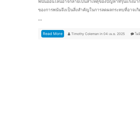
พนันออนไลน์อาจกลายเป็นสาเหตุของปัญหาที่รุนแรงมากย
ของการพนันจึงเป็นสิ่งสำคัญในการลดผลกระทบที่อาจเกิ
…
Read More
Timothy Coleman
in
04 เม.ย. 2025
ไม่