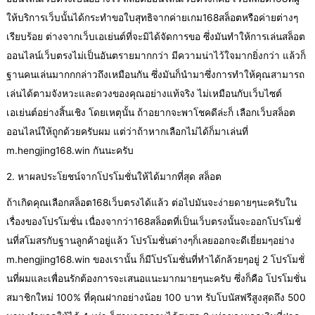
ให้บริการเว็บนั้นได้กระทำขอใบสุทธิจากค่ายเกม168สล็อตหรือค่ายต่างๆ
เรียบร้อย ต่างจากเว็บเอเย่นต์ที่จะมิได้จัดการขอ ซึ่งมันทำให้การเล่นสล็อต
ออนไลน์เว็บตรงไม่เป็นอันตรายมากกว่า มีความน่าไว้ใจมากยิ่งกว่า แล้วก็
ฐานคนเล่นมากกกล่าวถึงเหมือนกัน ซึ่งมันก็นำมาซึ่งการทำให้คุณสามารถ
เล่นได้ตามจังหวะและดวงของคุณอย่างแท้จริง ไม่เหมือนกับเว็บไซต์
เอเย่นต์อย่างสิ้นเชิง โดยเหตุนั้น ถ้าอยากจะพาโชคดีล่ะก็ เลือกเว็บสล็อต
ออนไลน์ให้ถูกด้วยครับผม แต่ว่าถ้าหากเลือกไม่ได้ก็มาเล่นที่
m.hengjing168.win กันนะครับ
2. หาผลประโยชน์จากโปรโมชั่นให้ได้มากที่สุด สล็อต
ถ้าเกิดคุณเลือกสล็อต168เว็บตรงได้แล้ว ต่อไปมันจะง่ายดายๆนะครับใน
เรื่องของโปรโมชั่น เนื่องจากว่า168สล็อตที่เป็นเว็บตรงนั้นจะออกโปรโมชั่
นที่สโมสรกับฐานลูกค้าอยู่แล้ว โปรโมชั่นต่างๆก็เลยออกจะดีเยี่ยมๆอย่าง
m.hengjing168.win ของเรานั้น ก็มีโปรโมชั่นที่ทำได้กล้วยๆอยู่ 2 โปรโมชั่
นที่ผมและเพื่อนรักต้องการจะเสนอแนะมากมายๆนะครับ ซึ่งก็คือ โปรโมชั่น
สมาชิกใหม่ 100% ที่คุณฝากอย่างน้อย 100 บาท รับโบนัสฟรีสูงสุดถึง 500