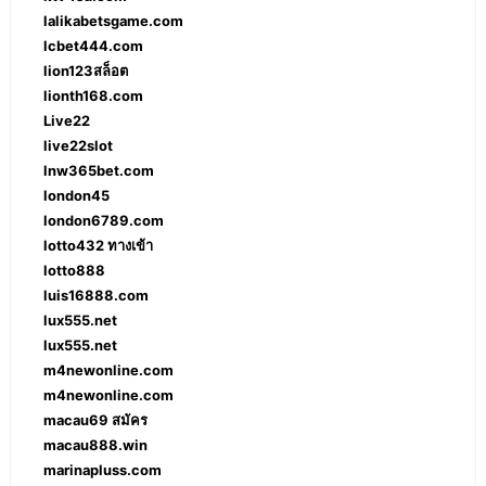
lalikabetsgame.com
lcbet444.com
lion123สล็อต
lionth168.com
Live22
live22slot
lnw365bet.com
london45
london6789.com
lotto432 ทางเข้า
lotto888
luis16888.com
lux555.net
lux555.net
m4newonline.com
m4newonline.com
macau69 สมัคร
macau888.win
marinapluss.com