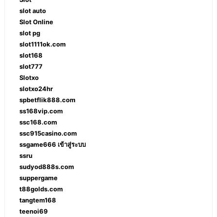
slot auto
Slot Online
slot pg
slot1111ok.com
slot168
slot777
Slotxo
slotxo24hr
spbetflik888.com
ss168vip.com
ssc168.com
ssc915casino.com
ssgame666 เข้าสู่ระบบ
ssru
sudyod888s.com
suppergame
t88golds.com
tangtem168
teenoi69