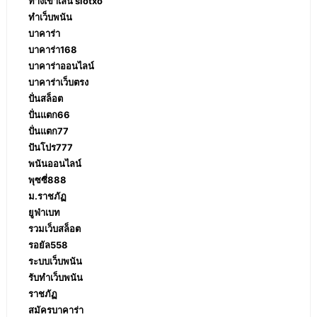
ทางเข้าเล่น slotxo
ทำเว็บพนัน
บาคาร่า
บาคาร่า168
บาคาร่าออนไลน์
บาคาร่าเว็บตรง
ปั่นสล็อต
ปั่นแตก66
ปั่นแตก77
ปันโปร777
พนันออนไลน์
พุซซี่888
ม.ราชภัฏ
ยูฟ่าเบท
รวมเว็บสล็อต
รอยัล558
ระบบเว็บพนัน
รับทำเว็บพนัน
ราชภัฏ
สมัครบาคาร่า