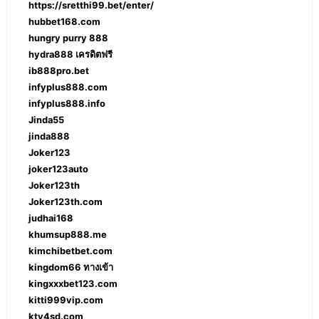
https://sretthi99.bet/enter/
hubbet168.com
hungry purry 888
hydra888 เครดิตฟรี
ib888pro.bet
infyplus888.com
infyplus888.info
Jinda55
jinda888
Joker123
joker123auto
Joker123th
Joker123th.com
judhai168
khumsup888.me
kimchibetbet.com
kingdom66 ทางเข้า
kingxxxbet123.com
kitti999vip.com
ktv4sd.com