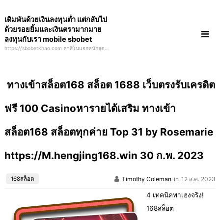
Skip
เดิมพันด้วยเงินลงทุนต่ำ แต่กลับไป
to
ด้วยรอยยิ้มและเงินตรามากมาย
content
ลงทุนกับเรา mobile sbobet
https://sbobetkhao.com คาสิโนแจกหนักสุดๆ
ไม่มีใครที่เข้ามาแล้วไม่ได้กลับไป สมัครวันนี้ลุ้น
รางวัลรถไฟฟ้ามูลค่ากว่า 2 ล้านบาท
ทางเข้าสล็อต168 สล็อต 1688 เว็บตรงรับเครดิต
ฟรี 100 Casinoหารายได้เสริม ทางเข้า
สล็อต168 สล็อตทุกค่าย Top 31 by Rosemarie
https://M.hengjing168.win 30 ก.พ. 2023
168สล็อต
Timothy Coleman
in
12 ส.ค. 2023
4 เทคนิคพาเฮงจริง!
168สล็อต