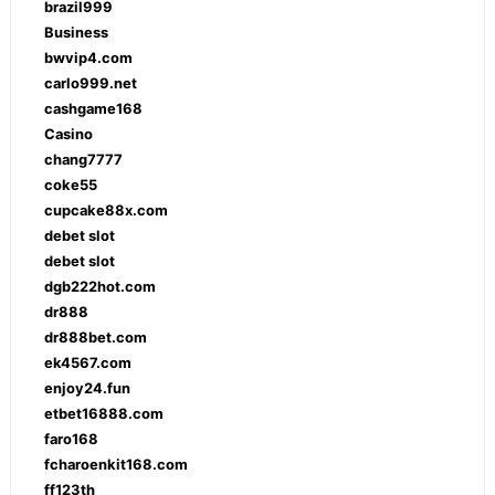
brazil999
Business
bwvip4.com
carlo999.net
cashgame168
Casino
chang7777
coke55
cupcake88x.com
debet slot
debet slot
dgb222hot.com
dr888
dr888bet.com
ek4567.com
enjoy24.fun
etbet16888.com
faro168
fcharoenkit168.com
ff123th