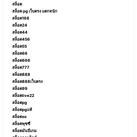
สล็อต
สล็อต pg เว็บตรง แตกหนัก
สล็อต168
สล็อต24
สล็อต44
สล็อต456
สล็อต55
สล็อต66
สล็อต666
สล็อต777
สล็อต888
สล็อต888เว็บตรง
สล็อต99
สล็อตlive22
สล็อตpg
สล็อตpgแท้
สล็อตxo
สล็อตพุซซี่
สล็อตมันนี่เกม