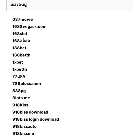
หมวดหมู่
037movie
1688vegasx.com
168slot
168สล็อต
188bet
188betth
1xbet
1xbetth
77UFA
789pluss.com
888pg
8lots.me
918Kiss
918kiss download
918kiss login download
918kissauto
918kissme