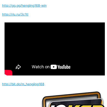
http://gg.gg/hengjing168-win
http://rlu.ru/3c1tI
http://bit.do/m_hengjing168