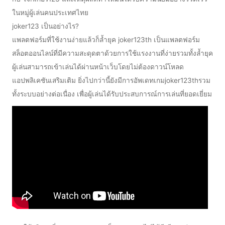
ในหมู่ผู้เล่นคนประเทศไทย
joker123 เป็นอย่างไร?
แพลตฟอร์มที่ใช้งานง่ายแล้วก็ล้ำยุค joker123th เป็นแพลตฟอร์ม
สล็อตออนไลน์ที่มีความสะดุดตาด้วยการใช้แรงงานที่ง่ายรวมทั้งล้ำยุค
ผู้เล่นสามารถเข้าเล่นได้ผ่านหน้าเว็บโดยไม่ต้องดาวน์โหลด
แอปพลิเคชันเสริมเติม ยิ่งไปกว่านี้ยังมีการอัพเดทเกมjoker123thรวม
ทั้งระบบอย่างต่อเนื่อง เพื่อผู้เล่นได้รับประสบการณ์การเล่นที่ยอดเยี่ยม