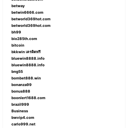
betway
betwin6666.com
betworld369hot.com
betworld369hot.com
bh99
bio285th.com
bitcoin
bkkwin เครดิตฟรี
bluewin8888.info
bluewin8888.info
bng55
bombet888.win
bonanza99
bonus888
boonlert1688.com
brazil999
Business
bwvip4.com
carlo999.net