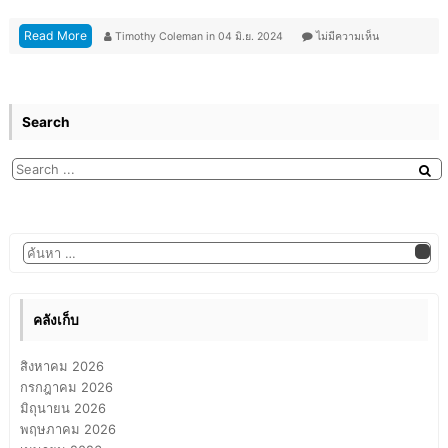
Read More
Timothy Coleman
in
04 มิ.ย. 2024
ไม่มีความเห็น
Search
คลังเก็บ
สิงหาคม 2026
กรกฎาคม 2026
มิถุนายน 2026
พฤษภาคม 2026