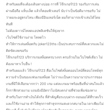
สำหรับผมที่จะต้องเดินทางบ่อย การที่ โจ๊กเกอร์123 รองรับการเล่น
ผ่านมือถือ แท็บเล็ต แล้วก็คอมพิวเตอร์ นับว่าเป็นข้อดีมากขอรับ ไม่
ว่าผมจะอยู่ตรงไหน เพียงมีอินเทอร์เน็ต ผมก็สามารถเข้าเล่นได้โดย
ทันที
ไม่ต้องดาวน์โหลดแอปพลิเคชันให้ยุ่งยาก
เว็บไซต์ใช้งานง่าย โหลดไว
ทำให้การเล่นสล็อตกับ joker123ths เป็นประสบการณ์ที่สะดวกและไม่
ติดขัดเลยขอรับ
โจ๊กเกอร์123 บริการเกมสล็อตครบวงจร ครบถ้วนในเว็บไซต์เดียว ไม่
ต้องมาหาเว็บอื่น !
สำหรับผมแล้ว โจ๊กเกอร์123 คือเว็บไซต์สล็อตออนไลน์ที่ตอบโจทย์ทุก
ความจำเป็นของแฟนเกมสล็อต ไม่ว่าจะเป็นความนานาประการของ
เกมที่มีให้เลือกมากกว่า 200 เกม แต่ละเกมมาพร้อมธีมที่น่าสนใจแล้ว
ก็กราฟิกสวยงาม แถมยังมีอัตราโบนัสแตกง่ายที่ช่วยเพิ่มช่องทาง
สำหรับในการทำเงินได้จริง ที่สำคัญคือระบบฝาก-ถอนออโต้ที่รวดเร็ว
และก็ใช้งานง่าย ทำให้ทุกการทำธุรกรรมสะดวกสบายในเวลาเพียงไม่