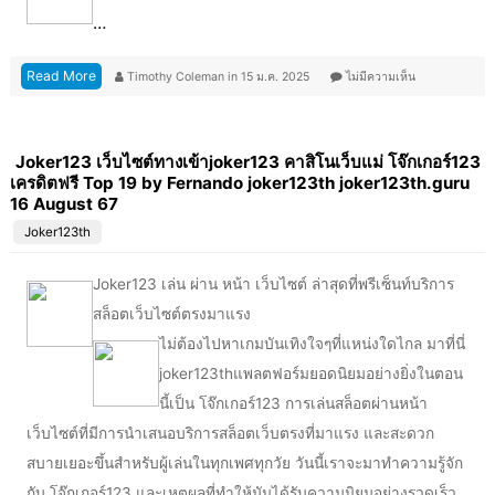
…
Read More
Timothy Coleman
in
15 ม.ค. 2025
ไม่มีความเห็น
Joker123 เว็บไซต์ทางเข้าjoker123 คาสิโนเว็บแม่ โจ๊กเกอร์123
เครดิตฟรี Top 19 by Fernando joker123th joker123th.guru
16 August 67
Joker123th
Joker123 เล่น ผ่าน หน้า เว็บไซต์ ล่าสุดที่พรีเซ็นท์บริการ
สล็อตเว็บไซต์ตรงมาแรง
ไม่ต้องไปหาเกมบันเทิงใจๆที่แหน่งใดไกล มาที่นี่
joker123thแพลตฟอร์มยอดนิยมอย่างยิ่งในตอน
นี้เป็น โจ๊กเกอร์123 การเล่นสล็อตผ่านหน้า
เว็บไซต์ที่มีการนำเสนอบริการสล็อตเว็บตรงที่มาแรง และสะดวก
สบายเยอะขึ้นสำหรับผู้เล่นในทุกเพศทุกวัย วันนี้เราจะมาทำความรู้จัก
กับ โจ๊กเกอร์123 และเหตุผลที่ทำให้มันได้รับความนิยมอย่างรวดเร็ว