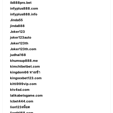
ib888pro.bet
infyplus888.com
infyplus888.info
Jinda55
jinda888
Joker123
joker123auto
Joker123th
Joker123th.com
judhai168
khumsup888.me
kimchibetbet.com
kingdom66 ทางเข้า
kingxxxbet123.com
kitti999vip.com
ktv4sd.com
lalikabetsgame.com
lcbet444.com
lion123สล็อต
lionth168.com