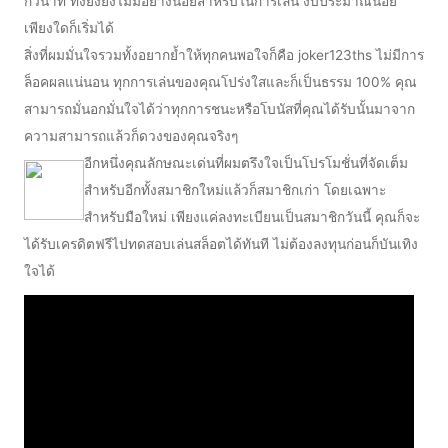
กี่วินาที ทั้งยังยังไม่มีอย่างน้อยสำหรับในการเล่น งบประมาณน้อย
เพียงใดก็เริ่มได้
สิ่งที่ผมมั่นใจรวมทั้งอยากย้ำให้ทุกคนพอใจก็คือ joker123ths ไม่มีการ
ล็อคผลแน่นอน ทุกการเล่นของคุณโปร่งใสและก็เป็นธรรม 100% คุณ
สามารถมั่นอกมั่นใจได้ว่าทุกการชนะหรือโบนัสที่คุณได้รับนั้นมาจาก
ความสามารถแล้วก็ดวงของคุณจริงๆ
อีกหนึ่งคุณลักษณะเด่นที่ผมตรึงใจเป็นโปรโมชั่นที่จัดเต็ม
สำหรับอีกทั้งสมาชิกใหม่แล้วก็สมาชิกเก่า โดยเฉพาะ
สำหรับมือใหม่ เพียงแค่ลงทะเบียนเป็นสมาชิกวันนี้ คุณก็จะ
ได้รับเครดิตฟรีไปทดสอบเล่นสล็อตได้ทันที ไม่ต้องลงทุนก่อนก็บันเทิง
ใจได้