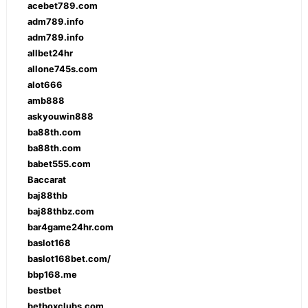
acebet789.com
adm789.info
adm789.info
allbet24hr
allone745s.com
alot666
amb888
askyouwin888
ba88th.com
ba88th.com
babet555.com
Baccarat
baj88thb
baj88thbz.com
bar4game24hr.com
baslot168
baslot168bet.com/
bbp168.me
bestbet
betboxclubs.com