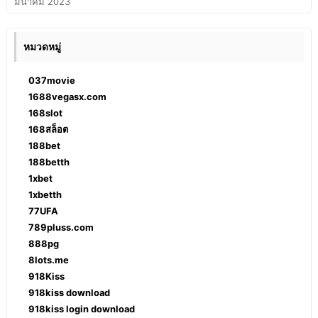
มีนาคม 2023
หมวดหมู่
037movie
1688vegasx.com
168slot
168สล็อต
188bet
188betth
1xbet
1xbetth
77UFA
789pluss.com
888pg
8lots.me
918Kiss
918kiss download
918kiss login download