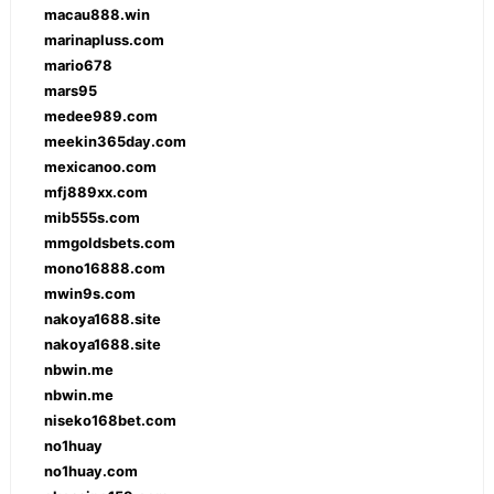
macau888.win
marinapluss.com
mario678
mars95
medee989.com
meekin365day.com
mexicanoo.com
mfj889xx.com
mib555s.com
mmgoldsbets.com
mono16888.com
mwin9s.com
nakoya1688.site
nakoya1688.site
nbwin.me
nbwin.me
niseko168bet.com
no1huay
no1huay.com