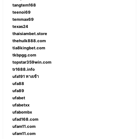
tangtem168
teenoi69
temmax69
texas24
thaisiambet.store
thehulk888.com
tia8kingbet.com
tkbpgg.com
topstar359win.com
tr1688.info
ufa191 ทางเข้า
ufa88
ufa89
ufabet
ufabetxx
ufabombx
ufad168.com
ufam11.com
ufam11.com