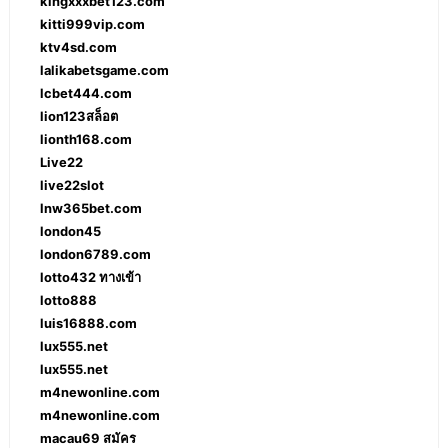
kingxxxbet123.com
kitti999vip.com
ktv4sd.com
lalikabetsgame.com
lcbet444.com
lion123สล็อต
lionth168.com
Live22
live22slot
lnw365bet.com
london45
london6789.com
lotto432 ทางเข้า
lotto888
luis16888.com
lux555.net
lux555.net
m4newonline.com
m4newonline.com
macau69 สมัคร