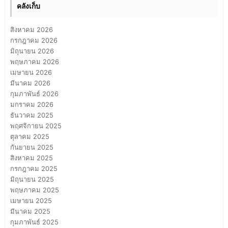
คลังเก็บ
สิงหาคม 2026
กรกฎาคม 2026
มิถุนายน 2026
พฤษภาคม 2026
เมษายน 2026
มีนาคม 2026
กุมภาพันธ์ 2026
มกราคม 2026
ธันวาคม 2025
พฤศจิกายน 2025
ตุลาคม 2025
กันยายน 2025
สิงหาคม 2025
กรกฎาคม 2025
มิถุนายน 2025
พฤษภาคม 2025
เมษายน 2025
มีนาคม 2025
กุมภาพันธ์ 2025