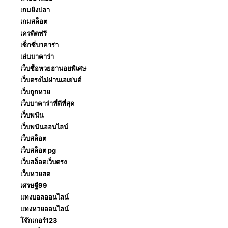
เกมยิงปลา
เกมสล็อต
เครดิตฟรี
เซ็กซี่บาคาร่า
เล่นบาคาร่า
เว็บซื้อหวยฮานอยพิเศษ
เว็บตรงไม่ผ่านเอเย่นต์
เว็บถูกหวย
เว็บบาคาร่าที่ดีที่สุด
เว็บพนัน
เว็บพนันออนไลน์
เว็บสล็อต
เว็บสล็อต pg
เว็บสล็อตเว็บตรง
เว็บหวยสด
เศรษฐี99
แทงบอลออนไลน์
แทงหวยออนไลน์
โจ๊กเกอร์123