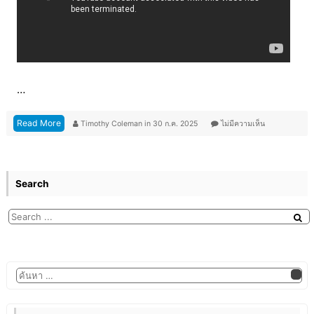
…
Read More
Timothy Coleman
in
30 ก.ค. 2025
ไม่มีความเห็น
Search