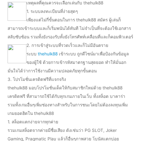
เหตุผลที่คุณควรจะเลือกเล่นกับ thehulk88
1. ระบบลงทะเบียนที่ง่ายสุดๆ
เพียงแต่ไม่กี่ขั้นตอนในการ thehulk88 สมัคร ผู้เล่นก็
สามารถเข้าระบบและก็เริ่มพนันได้ทันที ไม่จำเป็นที่จะต้องใช้เอกสาร
สลับซับซ้อน รวมทั้งยังรองรับทั้งยังโทรศัพท์เคลื่อนที่และก็คอมพิวเตอร์
2. การเข้าสู่ระบบที่รวดเร็วและก็ไม่มีอันตราย
ระบบ
thehulk88
เข้าระบบ ถูกดีไซน์มาเพื่อป้องกันข้อมูล
ของผู้ใช้ ด้วยการเข้ารหัสมาตรฐานสุดยอด ทำให้มั่นอก
มั่นใจได้ว่าการใช้งานมีความปลอดภัยทุกขั้นตอน
3. โปรโมชั่นเครดิตฟรีที่แจกจริง
thehulk88 มอบโปรโมชั่นเด็ดให้กับสมาชิกใหม่ด้วย thehulk88
เครดิตฟรี ที่สามารถใช้ได้กับทุกเกมภายในเว็บ ทั้งสล็อต บาคาร่า
รวมทั้งเกมอื่นๆเพิ่มช่องทางสำหรับในการชนะโดยไม่ต้องลงทุนเพิ่ม
เกมยอดฮิตใน thehulk88
1. สล็อตแตกง่ายจากทุกค่าย
รวมเกมสล็อตจากค่ายมีชื่อเสียง ดังเช่นว่า PG SLOT, Joker
Gaming, Pragmatic Play แล้วก็อื่นๆภาพสวย โบนัสแตกบ่อย