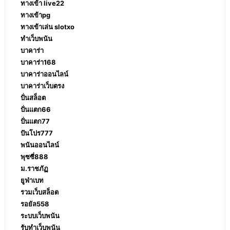
ทางเข้า live22
ทางเข้าpg
ทางเข้าเล่น slotxo
ทำเว็บพนัน
บาคาร่า
บาคาร่า168
บาคาร่าออนไลน์
บาคาร่าเว็บตรง
ปั่นสล็อต
ปั่นแตก66
ปั่นแตก77
ปันโปร777
พนันออนไลน์
พุซซี่888
ม.ราชภัฏ
ยูฟ่าเบท
รวมเว็บสล็อต
รอยัล558
ระบบเว็บพนัน
รับทำเว็บพนัน