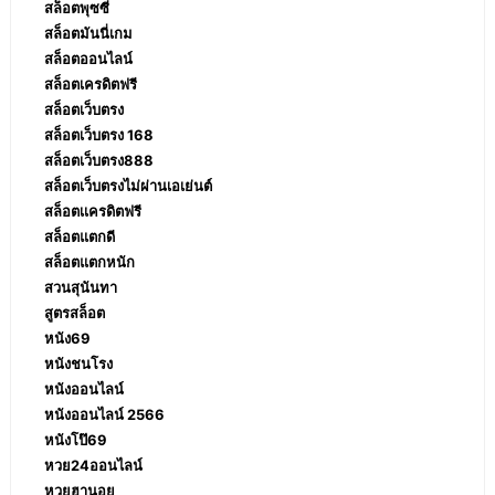
สล็อตพุซซี่
สล็อตมันนี่เกม
สล็อตออนไลน์
สล็อตเครดิตฟรี
สล็อตเว็บตรง
สล็อตเว็บตรง 168
สล็อตเว็บตรง888
สล็อตเว็บตรงไม่ผ่านเอเย่นต์
สล็อตเเครดิตฟรี
สล็อตแตกดี
สล็อตแตกหนัก
สวนสุนันทา
สูตรสล็อต
หนัง69
หนังชนโรง
หนังออนไลน์
หนังออนไลน์ 2566
หนังโป๊69
หวย24ออนไลน์
หวยฮานอย