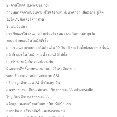
2. คาสิโนสด (Live Casino)
ถ่ายทอดสดจากบ่อนจริง มีให้เลือกเล่นทั้งบาคาร่า เสือมังกร รูเล็ต
ไฮโล กับดีลเลอร์สาวสวย
3. เกมยิงปลา
กราฟิกผ่องใส เล่นง่าย ได้เงินจริง เหมาะสมกับทุกเพศทุกวัย
ระบบฝากถอนอัตโนมัติที่เร็ว
ฝาก-ถอนผ่านระบบออโต้ด้านใน 10 วินาที รองรับทั้งยังธนาคารชั้นนำ
แล้วก็วอลเล็ต ไม่มีอย่างต่ำ ถอนได้ไม่ยั้ง
การรับรองแล้วก็ความปลอดภัย
มีเอกสารสิทธิ์จากหน่วยงานคาสิโนระดับสากล
ระบบรักษาความปลอดภัยแบบ SSL
บริการลูกค้าตลอด 24 ชั่วโมงทุกวัน
แนวทางลงทะเบียนสมัครสมาชิก thehulk88 อย่างประณีต
ไปสู่เว็บหลักของ thehulk88
คลิกปุ่ม “ลงทะเบียนเป็นสมาชิก” ที่หน้าแรก
กรอกชื่อ เบอร์โทรศัพท์ และตั้งรหัสผ่าน