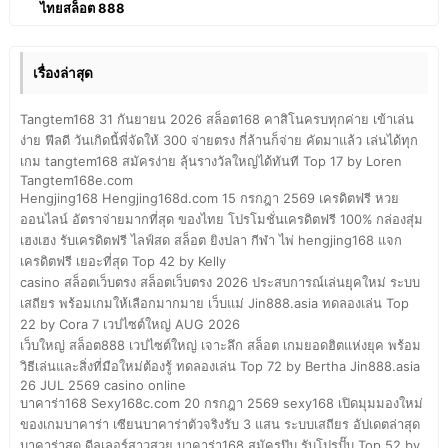
ไทยสล็อต 888
เรื่องล่าสุด
Tangtem168 31 กันยายน 2026 สล็อต168 คาสิโนครบทุกค่าย เข้าเล่น
ง่าย ฟีลดี วันเกิดนี้พี่จัดให้ 300 จ่ายตรง กี่ล้านก็จ่าย คัดมาแล้ว เล่นได้ทุก
เกม tangtem168 สมัครง่าย ลุ้นรางวัลใหญ่ได้ทันที Top 17 by Loren
Tangtem168e.com
Hengjing168 Hengjing168d.com 15 กรกฎา 2569 เครดิตฟรี หวย
ออนไลน์ อัตราจ่ายมากที่สุด ของไทย โปรโมชั่นเครดิตฟรี 100% กล่องสุ่ม
เฮงเฮง รับเครดิตฟรี ไลฟ์สด สล็อต ยิงปลา กีฬา ไพ่ hengjing168 แจก
เครดิตฟรี เยอะที่สุด Top 42 by Kelly
casino สล็อตเว็บตรง สล็อตเว็บตรง 2026 ประสบการณ์เล่นยุคใหม่ ระบบ
เสถียร พร้อมเกมให้เลือกมากมาย เว็บแม่ Jin888.asia ทดลองเล่น Top
22 by Cora 7 เวปไซต์ใหญ่ AUG 2026
เว็บใหญ่ สล็อต888 เวปไซต์ใหญ่ เจาะลึก สล็อต เกมยอดฮิตแห่งยุค พร้อม
วิธีเล่นและสิ่งที่มือใหม่ต้องรู้ ทดลองเล่น Top 72 by Bertha Jin888.asia
26 JUL 2569 casino online
บาคาร่า168 Sexy168c.com 20 กรกฎา 2569 sexy168 เปิดมุมมองใหม่
ของเกมบาคาร่า เซียนบาคาร่าตัวจริงรับ 3 แสน ระบบเสถียร อัปเดตล่าสุด
บาคาร่าสด ดีลเลอร์สาวสวย บาคาร่า168 สมัครปุ๊บ รับโปรปั๊บ Top 52 by