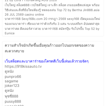
เว็บใหญ่ สล็อต888 เวปไซต์ใหญ่ เจาะลึก สล็อต เกมยอดฮิตแห่งยุค พร้อม
วิธีเล่นและสิ่งที่มือใหม่ต้องรู้ ทดลองเล่น Top 72 by Bertha Jin888.asia
26 JUL 2569 casino online
บาคาร่า168 Sexy168c.com 20 กรกฎา 2569 sexy168 เปิดมุมมองใหม่
ของเกมบาคาร่า เซียนบาคาร่าตัวจริงรับ 3 แสน ระบบเสถียร อัปเดตล่าสุด
บาคาร่าสด ดีลเลอร์สาวสวย บาคาร่า168 สมัครปุ๊บ รับโปรปั๊บ Top 52 by
Eunice
ความสำเร็จมักเกิดขึ้นเมื่อคุณก้าวออกไปนอกเขตของความ
สะดวกสบาย
เว็บสล็อตและบาคาร่าของโครตดีเว็บนี้เล่นแล้วรวยจัดๆ
https://918kissauto.tv
ดูหนัง
punpro66
sagame
joker123
ดูหนัง
พุซซี่888
pussy888