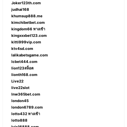
Joker123th.com
judhai168
khumsup888.me
kimchibetbet.com
kingdom66 ทางเข้า
kingxxxbet123.com
kitti999vip.com
ktv4sd.com
lalikabetsgame.com
lcbet444.com
lion123สล็อต
lionth168.com
Live22
live22slot
lnw365bet.com
london45
london6789.com
lotto432 ทางเข้า
lotto888
luis16888.com