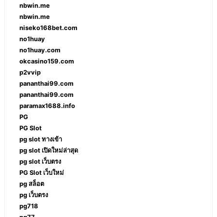
nbwin.me
nbwin.me
niseko168bet.com
no1huay
no1huay.com
okcasino159.com
p2vvip
pananthai99.com
pananthai99.com
paramax1688.info
PG
PG Slot
pg slot ทางเข้า
pg slot เปิดใหม่ล่าสุด
pg slot เว็บตรง
PG Slot เว็บใหม่
pg สล็อต
pg เว็บตรง
pg718
pg77