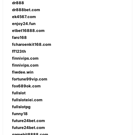
dr888
dr888bet.com
ek4567.com
enjoy24.fun
etbet16888.com
faro168
fcharoenkit168.com
ff123th
finnivips.com
finnivips.com
fiwdee.win
fortune99vip.com
fox689ok.com
fullslot
fullsloteiei.com
fullslotpg
funny18
future24bet.com
future24bet.com
gamehit8888.com