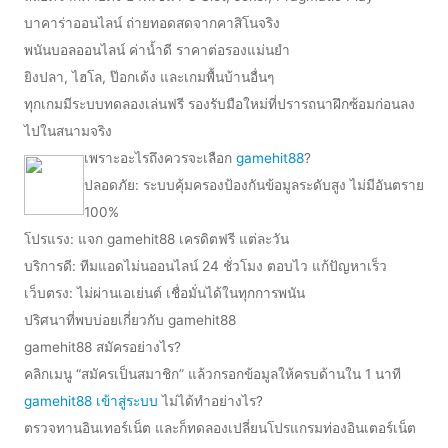
บาคาร่าออนไลน์ ถ่ายทอดสดจากคาสิโนจริง
พนันบอลออนไลน์ ค่าน้ำดี ราคาต่อรองแม่นยำ
ยิงปลา, ไฮโล, ป๊อกเด้ง และเกมพื้นบ้านอื่นๆ
ทุกเกมมีระบบทดลองเล่นฟรี รองรับมือใหม่ที่ปรารถนาฝึกซ้อมก่อนลง
ไปในสนามจริง
เพราะอะไรถึงควรจะเลือก
gamehit88
?
ปลอดภัย: ระบบคุ้มครองป้องกันข้อมูลระดับสูง ไม่มีอันตราย
100%
โปรแรง: แจก gamehit88 เครดิตฟรี แต่ละวัน
บริการดี: ทีมแอดไม่นออนไลน์ 24 ชั่วโมง ตอบไว แก้ปัญหาเร็ว
เว็บตรง: ไม่ผ่านเอเย่นต์ เชื่อมั่นได้ในทุกการพนัน
ปริศนาที่พบบ่อยเกี่ยวกับ gamehit88
gamehit88 สมัครอย่างไร?
คลิกเมนู “สมัครเป็นสมาชิก” แล้วกรอกข้อมูลให้ครบด้านใน 1 นาที
gamehit88 เข้าสู่ระบบ
ไม่ได้ทำอย่างไร?
ตรวจทานอินเทอร์เน็ต และก็ทดลองเปลี่ยนโปรแกรมท่องอินเตอร์เน็ต