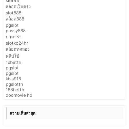
slot44
สล็อตเว็บตรง
slot888
สล็อต888
pgslot
pussy888
บาคาร่า
slotxo24hr
สล็อตทดลอง
คลิปโป๊
1xbetth
pgslot
pgslot
kiss918
pgslotth
188betth
doomovie hd
ความเห็นล่าสุด