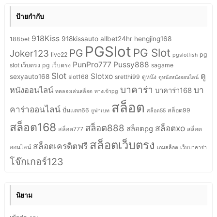
ป้ายกำกับ
918Kiss
918kissauto
allbet24hr
hengjing168
188bet
PGSlot
PG Slot
PG
Joker123
live22
pg
pgslotfish
PunPro777
Pussy888
slot เว็บตรง
pg เว็บตรง
sagame
Slot
ดู
Slotxo
sexyauto168
slot168
sretthi99
ดูหนัง
ดูหนังหนังออนไลน์
บาคาร่า
บา
หนังออนไลน์
บาคาร่า168
ทดลองเล่นสล็อต
ทางเข้าpg
สล็อต
คาร่าออนไลน์
ปั่นแตก66
สล็อต99
ยูฟ่าเบท
สล็อต55
สล็อต168
สล็อต888
สล็อตxo
สล็อตpg
สล็อต777
สล็อต
สล็อตเว็บตรง
สล็อตเครดิตฟรี
ออนไลน์
เกมสล็อต
เว็บบาคาร่า
โจ๊กเกอร์123
นิยาม