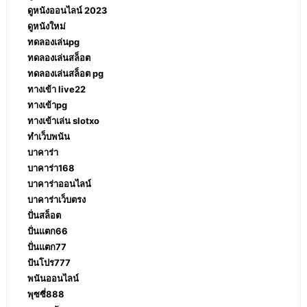
ดูหนังออนไลน์ 2023
ดูหนังใหม่
ทดลองเล่นpg
ทดลองเล่นสล็อต
ทดลองเล่นสล็อต pg
ทางเข้า live22
ทางเข้าpg
ทางเข้าเล่น slotxo
ทำเว็บพนัน
บาคาร่า
บาคาร่า168
บาคาร่าออนไลน์
บาคาร่าเว็บตรง
ปั่นสล็อต
ปั่นแตก66
ปั่นแตก77
ปันโปร777
พนันออนไลน์
พุซซี่888