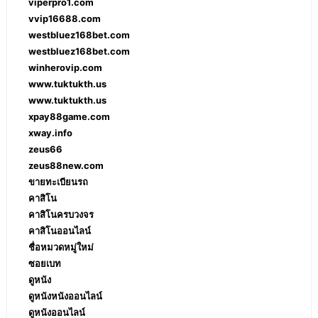
viperpro1.com
vvip16688.com
westbluez168bet.com
westbluez168bet.com
winherovip.com
www.tuktukth.us
www.tuktukth.us
xpay88game.com
xway.info
zeus66
zeus88new.com
ขายทะเบียนรถ
คาสิโน
คาสิโนครบวงจร
คาสิโนออนไลน์
ชื่อหมวดหมู่ใหม่
ซอยเบท
ดูหนัง
ดูหนังหนังออนไลน์
ดูหนังออนไลน์