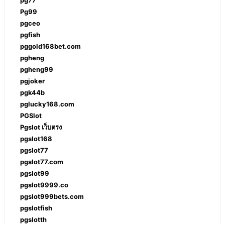
Pg99
pgceo
pgfish
pggold168bet.com
pgheng
pgheng99
pgjoker
pgk44b
pglucky168.com
PGSlot
Pgslot เว็บตรง
pgslot168
pgslot77
pgslot77.com
pgslot99
pgslot9999.co
pgslot999bets.com
pgslotfish
pgslotth