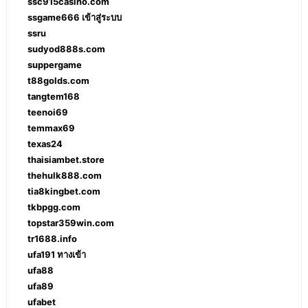
ssc915casino.com
ssgame666 เข้าสู่ระบบ
ssru
sudyod888s.com
suppergame
t88golds.com
tangtem168
teenoi69
temmax69
texas24
thaisiambet.store
thehulk888.com
tia8kingbet.com
tkbpgg.com
topstar359win.com
tr1688.info
ufa191 ทางเข้า
ufa88
ufa89
ufabet