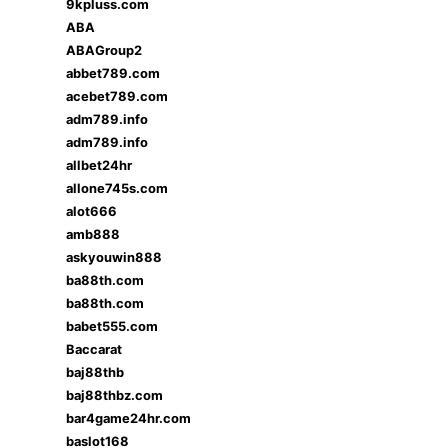
9kpluss.com
ABA
ABAGroup2
abbet789.com
acebet789.com
adm789.info
adm789.info
allbet24hr
allone745s.com
alot666
amb888
askyouwin888
ba88th.com
ba88th.com
babet555.com
Baccarat
baj88thb
baj88thbz.com
bar4game24hr.com
baslot168