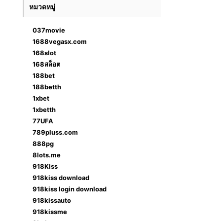
หมวดหมู่
037movie
1688vegasx.com
168slot
168สล็อต
188bet
188betth
1xbet
1xbetth
77UFA
789pluss.com
888pg
8lots.me
918Kiss
918kiss download
918kiss login download
918kissauto
918kissme