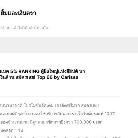
ยยิ้มและเงินตรา
ข้ามาแล้วไม่ได้กลับไป สมัคร
แบค 5% RANKING ผู้ยิ่งใหญ่แห่งอียิปต์ บา
เงินล้าน สมัครเลย! Top 66 by Carissa
ดับนานาชาติ โปรโมชั่นจัดเต็ม เครดิตฟรีมาก สมัครเลย!
นเอเย่นต์ดีๆล่ะก็ มาลองใช้บริการกับพวกเราเว็บไซต์ตรงแท้ 100%
่งสุดยอดจำนวนมาก มีฐานสมาชิกมากยิ่งกว่า 700,000 user
ันตลอด 1 วัน