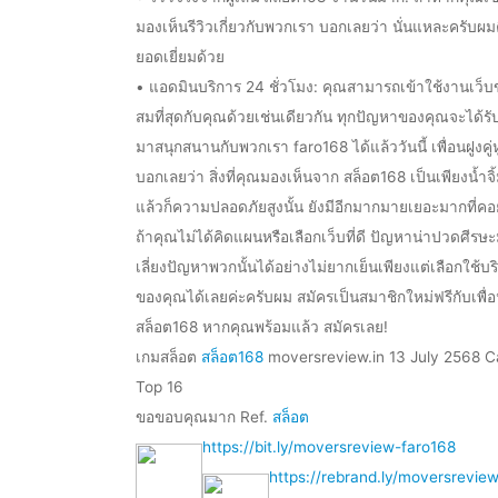
มองเห็นรีวิวเกี่ยวกับพวกเรา บอกเลยว่า นั่นแหละครับ
ยอดเยี่ยมด้วย
• แอดมินบริการ 24 ชั่วโมง: คุณสามารถเข้าใช้งานเว็บ
สมที่สุดกับคุณด้วยเช่นเดียวกัน ทุกปัญหาของคุณจะได้ร
มาสนุกสนานกับพวกเรา faro168 ได้แล้ววันนี้ เพื่อนฝูงคู
บอกเลยว่า สิ่งที่คุณมองเห็นจาก สล็อต168 เป็นเพียงน้ำจ
แล้วก็ความปลอดภัยสูงนั้น ยังมีอีกมากมายเยอะมากที่คอย
ถ้าคุณไม่ได้คิดแผนหรือเลือกเว็บที่ดี ปัญหาน่าปวดศีรษ
เลี่ยงปัญหาพวกนั้นได้อย่างไม่ยากเย็นเพียงแต่เลือกใช้บริการ
ของคุณได้เลยค่ะครับผม สมัครเป็นสมาชิกใหม่ฟรีกับเพื่อน
สล็อต168 หากคุณพร้อมแล้ว สมัครเลย!
เกมสล็อต
สล็อต168
moversreview.in 13 July 2568 Car
Top 16
ขอขอบคุณมาก Ref.
สล็อต
https://bit.ly/moversreview-faro168
https://rebrand.ly/moversrevie