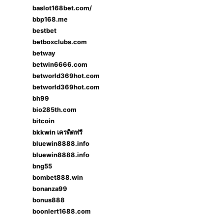
baslot168bet.com/
bbp168.me
bestbet
betboxclubs.com
betway
betwin6666.com
betworld369hot.com
betworld369hot.com
bh99
bio285th.com
bitcoin
bkkwin เครดิตฟรี
bluewin8888.info
bluewin8888.info
bng55
bombet888.win
bonanza99
bonus888
boonlert1688.com