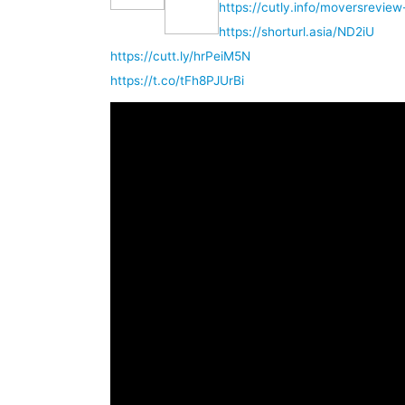
https://cutly.info/moversreview
https://shorturl.asia/ND2iU
https://cutt.ly/hrPeiM5N
https://t.co/tFh8PJUrBi