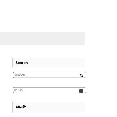
Search
คลังเก็บ