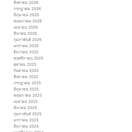
สิงหาคม 2026
กรกฎาคม 2026
มิถุนายน 2026
พฤษภาคม 2026
เมษายน 2026
มีนาคม 2026
กุมภาพันธ์ 2026
มกราคม 2026
ธันวาคม 2025
พฤศจิกายน 2025
ตุลาคม 2025
กันยายน 2025
สิงหาคม 2025
กรกฎาคม 2025
มิถุนายน 2025
พฤษภาคม 2025
เมษายน 2025
มีนาคม 2025
กุมภาพันธ์ 2025
มกราคม 2025
ธันวาคม 2024