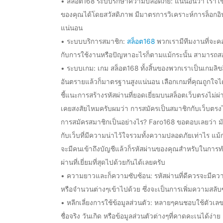
• สล็อต168 ระบบรักษาความปลอดภัย: แน่นอนว่า เราใช้
ของคุณได้โดยสวัสดิภาพ มีมาตรการวิเคราะห์การล็อกอินสอ
แน่นอน
• ระบบบริการสมาชิก:
สล็อต168
พวกเรามีทีมงานที่จะคอย
กับการใช้งานหรือปัญหาอะไรก็ตามแม้กระนั้น สามารถส
• ระบบเกม: เกม สล็อต168 ทั้งสิ้นของพวกเราเป็นเกมลิขส
อันตรายแล้วก็มาตรฐานสูงแน่นอน เลือกเกมที่คุณถูกใจ
ชี้แนะการสร้างรหัสผ่านที่ยอดเยี่ยมบนสล็อตเว็บตรงไม่ผ
เคยสงสัยไหมครับผมว่า การสมัครเป็นสมาชิกกับเว็บตรงไม่ผ่
การสมัครสมาชิกเป็นอย่างไร? Faro168 ขอตอบเลยว่า มัน
กับเว็บที่มีความน่าไว้ใจรวมทั้งความปลอดภัยเท่าไร แม้กร
จะมีคนเข้าถึงบัญชีแล้วก็รหัสผ่านของคุณสำหรับในการท
ผ่านที่เยี่ยมที่สุดไปด้วยกันได้เลยครับ
• ความยาวและก็ความซับซ้อน: รหัสผ่านที่ดีควรจะมีความ
หรือจำนวนต่างๆเข้าไปด้วย ซึ่งจะเป็นการเพิ่มความสลับ
• หลีกเลี่ยงการใช้ข้อมูลส่วนตัว: หลายๆคนชอบใช้ตัวเลขท
ชื่อจริง วันเกิด หรือข้อมูลส่วนตัวต่างๆที่คาดคะเนได้ง