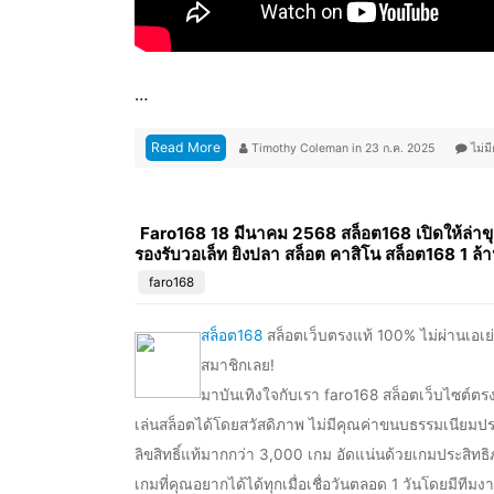
…
Read More
Timothy Coleman
in
23 ก.ค. 2025
ไม่ม
Faro168 18 มีนาคม 2568 สล็อต168 เปิดให้ล่าขุ
รองรับวอเล็ท ยิงปลา สล็อต คาสิโน สล็อต168 1 ล
faro168
สล็อต168
สล็อตเว็บตรงแท้ 100% ไม่ผ่านเอเย่
สมาชิกเลย!
มาบันเทิงใจกับเรา faro168 สล็อตเว็บไซต์ตรง
เล่นสล็อตได้โดยสวัสดิภาพ ไม่มีคุณค่าขนบธรรมเนียมป
ลิขสิทธิ์แท้มากกว่า 3,000 เกม อัดแน่นด้วยเกมประสิท
เกมที่คุณอยากได้ได้ทุกเมื่อเชื่อวันตลอด 1 วันโดยมีทีม