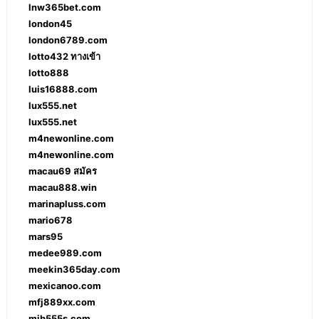
lnw365bet.com
london45
london6789.com
lotto432 ทางเข้า
lotto888
luis16888.com
lux555.net
lux555.net
m4newonline.com
m4newonline.com
macau69 สมัคร
macau888.win
marinapluss.com
mario678
mars95
medee989.com
meekin365day.com
mexicanoo.com
mfj889xx.com
mib555s.com