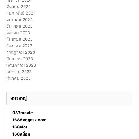
เมษายน 2024
มีนาคม 2024
กุมภาพันธ์ 2024
มกราคม 2024
ธันวาคม 2023
ตุลาคม 2023
กันยายน 2023
สิงหาคม 2023
กรกฎาคม 2023
มิถุนายน 2023
พฤษภาคม 2023
เมษายน 2023
มีนาคม 2023
หมวดหมู่
037movie
1688vegasx.com
168slot
168สล็อต