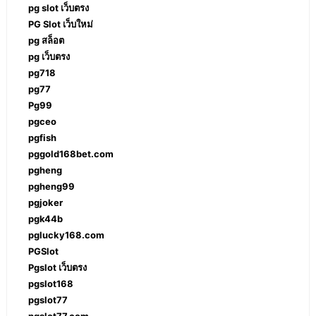
pg slot เว็บตรง
PG Slot เว็บใหม่
pg สล็อต
pg เว็บตรง
pg718
pg77
Pg99
pgceo
pgfish
pggold168bet.com
pgheng
pgheng99
pgjoker
pgk44b
pglucky168.com
PGSlot
Pgslot เว็บตรง
pgslot168
pgslot77