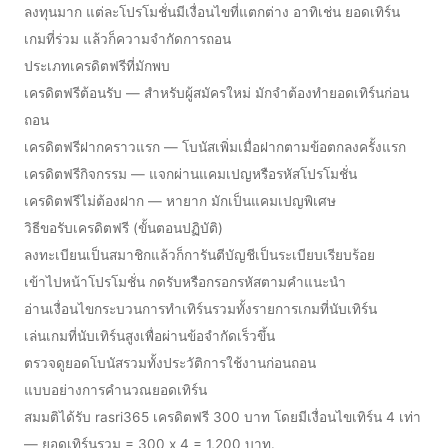
ลงทุนมาก แต่ละโปรโมชั่นมีเงื่อนไขที่แตกต่าง อาทิเช่น ยอดเทิร์น
เกมที่ร่วม แล้วก็ความจำกัดการถอน
ประเภทเครดิตฟรีที่มักพบ
เครดิตฟรีต้อนรับ — สำหรับผู้สมัครใหม่ มักจำต้องทำยอดเทิร์นก่อน
ถอน
เครดิตฟรีฝากคราวแรก — โบนัสเพิ่มเมื่อฝากตามข้อตกลงครั้งแรก
เครดิตฟรีกิจกรรม — แจกผ่านแคมเปญหรือรหัสโปรโมชั่น
เครดิตฟรีไม่ต้องฝาก — หายาก มักเป็นแคมเปญพิเศษ
วิธีขอรับเครดิตฟรี (ขั้นตอนปฏิบัติ)
ลงทะเบียนเป็นสมาชิกแล้วก็การันตีบัญชีเป็นระเบียบเรียบร้อย
เข้าไปหน้าโปรโมชั่น กดรับหรือกรอกรหัสตามคำแนะนำ
อ่านเงื่อนไขกระบวนการทำเทิร์นรวมทั้งรายการเกมที่นับเทิร์น
เล่นเกมที่นับเทิร์นสูงเพื่อผ่านข้อจำกัดเร็วขึ้น
ตรวจดูยอดโบนัสรวมทั้งประวัติการใช้งานก่อนถอน
แบบอย่างการคำนวณยอดเทิร์น
สมมติได้รับ rasri365 เครดิตฟรี 300 บาท โดยมีเงื่อนไขเทิร์น 4 เท่า
— ยอดเทิร์นรวม = 300 x 4 = 1,200 บาท.