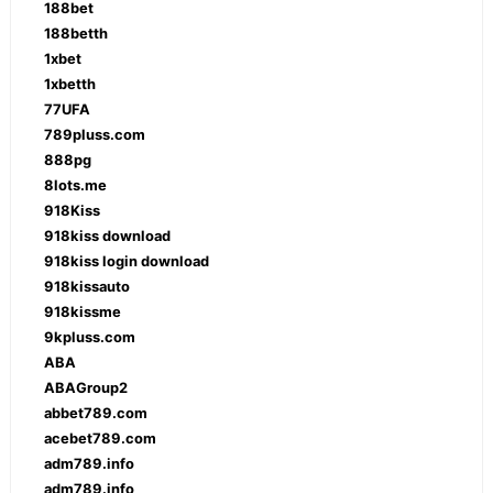
188bet
188betth
1xbet
1xbetth
77UFA
789pluss.com
888pg
8lots.me
918Kiss
918kiss download
918kiss login download
918kissauto
918kissme
9kpluss.com
ABA
ABAGroup2
abbet789.com
acebet789.com
adm789.info
adm789.info