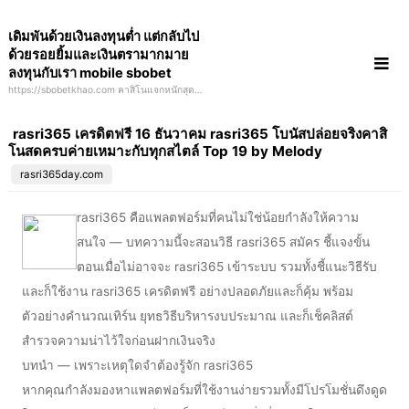
Skip
เดิมพันด้วยเงินลงทุนต่ำ แต่กลับไป
to
ด้วยรอยยิ้มและเงินตรามากมาย
content
ลงทุนกับเรา mobile sbobet
https://sbobetkhao.com คาสิโนแจกหนักสุดๆ
ไม่มีใครที่เข้ามาแล้วไม่ได้กลับไป สมัครวันนี้ลุ้น
รางวัลรถไฟฟ้ามูลค่ากว่า 2 ล้านบาท
rasri365 เครดิตฟรี 16 ธันวาคม rasri365 โบนัสปล่อยจริงคาสิ
โนสดครบค่ายเหมาะกับทุกสไตล์ Top 19 by Melody
rasri365day.com
rasri365 คือแพลตฟอร์มที่คนไม่ใช่น้อยกำลังให้ความ
สนใจ — บทความนี้จะสอนวิธี rasri365 สมัคร ชี้แจงขั้น
ตอนเมื่อไม่อาจจะ rasri365 เข้าระบบ รวมทั้งชี้แนะวิธีรับ
และก็ใช้งาน rasri365 เครดิตฟรี อย่างปลอดภัยและก็คุ้ม พร้อม
ตัวอย่างคำนวณเทิร์น ยุทธวิธีบริหารงบประมาณ และก็เช็คลิสต์
สำรวจความน่าไว้ใจก่อนฝากเงินจริง
บทนำ — เพราะเหตุใดจำต้องรู้จัก rasri365
หากคุณกำลังมองหาแพลตฟอร์มที่ใช้งานง่ายรวมทั้งมีโปรโมชั่นดึงดูด