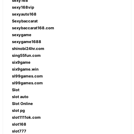
sexy168
sexy168vip
sexyauto168
Sexybaccarat
sexybaccarat168.com
sexygame
sexygame1688
shinobi24hr.com
sing55fun.com
six9game
six9game.win
sl99games.com
sl99games.com
Slot
slot auto
Slot Online
slot pg
slot1111ok.com
slot168
slot777