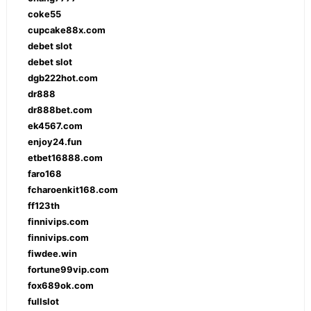
coke55
cupcake88x.com
debet slot
debet slot
dgb222hot.com
dr888
dr888bet.com
ek4567.com
enjoy24.fun
etbet16888.com
faro168
fcharoenkit168.com
ff123th
finnivips.com
finnivips.com
fiwdee.win
fortune99vip.com
fox689ok.com
fullslot