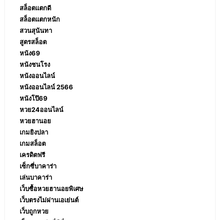
สล็อตแตกดี
สล็อตแตกหนัก
สวนสุนันทา
สูตรสล็อต
หนัง69
หนังชนโรง
หนังออนไลน์
หนังออนไลน์ 2566
หนังโป๊69
หวย24ออนไลน์
หวยฮานอย
เกมยิงปลา
เกมสล็อต
เครดิตฟรี
เซ็กซี่บาคาร่า
เล่นบาคาร่า
เว็บซื้อหวยฮานอยพิเศษ
เว็บตรงไม่ผ่านเอเย่นต์
เว็บถูกหวย