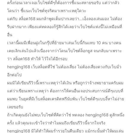
ครั้งก่อนเวลาเจอเว็บไซต์ดีๆก็ต้องการชี้แนะสหายขอรับ แต่ว่ากลัว
โดนว่า ชี้แนะเว็บไซต์ทุจริตมาเพราะเหตุใดวะ
แต่กับ สล็อต168 ผมกล้าพูดเต็มปากเลยว่า…เอ็งลองเล่นมอง ไม่ต้อง
รีบฝากมาก เพียงแค่ทดลองก็รู้สึกได้เลยว่าเว็บไซต์แห่งนี้ไม่เหมือนที่
อื่น
เวลานี้ผมมีเพื่อนฝูงในกรุ๊ปที่ย้ายมาเล่นเว็บนี้กันแทบ 10 คน บางคน
เคยเลิกเล่นไปแล้วเนื่องจากว่าโดนเว็บไซต์ล็อกยูส จนกลับมาเพราะ
ว่า สล็อต168 ทำให้ ไว้ใจได้อีกรอบ
hengjing168 เว็บสล็อตที่ใช่ ไม่ต้องเสี่ยง ไม่ต้องเสี่ยงดวงกับเว็บมั่ว
อีกต่อไป
ผมมิได้เขียนรีวิวนี้เพราะเหตุว่าได้เงิน หรือถูกว่าจ้างพยายามครับผม
แต่ว่าเขียนเพราะเหตุว่า ต้องการให้คนอื่นเจอประสบการณ์ดีๆแบบที่
ผมพบ ในยุคที่มีเว็บสล็อตเครดิตฟรีนับพัน เว็บไซต์ดีๆแบบงี้หาไม่ง่าย
เลยขอรับ
ถ้าเกิดคุณยังไม่พบเว็บไซต์ที่คิดว่าใช่ ทดลอง hengjing168 ดูสักหนึ่ง
ครั้ง แล้วคุณจะเข้าใจว่าทำไมผมถึงเขียนรีวิวนี้จากใจจริง
hengjing168 มิได้ทำให้ผมร่ำรวยในคืนเดียว แม้กระนั้นทำให้ผมเล่น