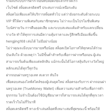
รวมถึงระบบการฝาก-ถอนที่ปลอดภัยแล้วก็รวดเร็ว
เว็บไซต์ สล็อตเครดิตฟรี ประสบการณ์เหนือระดับ
สล็อตไม่เพียงแค่ให้บริการสล็อตทั่วไป แต่ว่ายังยกระดับด้วยระบบ
VIP ที่ให้ความพิเศษกับสมาชิกทุกคน ไม่ว่าจะเป็นโปรโมชั่นพิเศษ
โบนัสรายวัน การคืนยอดเสีย และระบบสะสมแต้มสำหรับแลกเปลี่ยน
รางวัล ทำให้ทุกการเล่นมีความคุ้มราคาและรู้สึกพรีเมียมเพิ่มขึ้น
hengjing168 เล่นได้ ไม่มีอย่างน้อย
ไม่ว่าคุณจะมีงบมากมายหรือน้อย สล็อตเปิดโอกาสให้ทุกคนได้ร่วม
บันเทิงใจ ด้วยเหตุว่า ไม่มีขั้นต่ำสำหรับเพื่อการฝากหรือถอน ผู้เล่น
สามารถเริ่มต้นเพียงแต่หลักสิบ แม้กระนั้นได้โอกาสลุ้นรับรางวัลใหญ่
หลักแสนได้ทุกวี่ทุกวัน
ฝากถอนผ่านทรูวอเลท สะดวก ทันใจ
เพื่อตอบสนองไลฟ์สไตล์ของผู้เล่นยุคใหม่ สล็อตรองรับการ ฝากถอนผ่า
นทรูวอเลท (TrueMoney Wallet) เพิ่มความสบายสำหรับเพื่อการทำ
ธุรกรรม ไม่จำเป็นต้องใช้บัญชีธนาคารก็สามารถเล่นได้ทุกที่ทุกเวลา
รวดเร็วในไม่กี่วินาที
สล็อตเครดิตฟรี ทางเข้าเล่นสล็อตที่เหมาะสมที่สุดขณะนี้ พร้อมให้