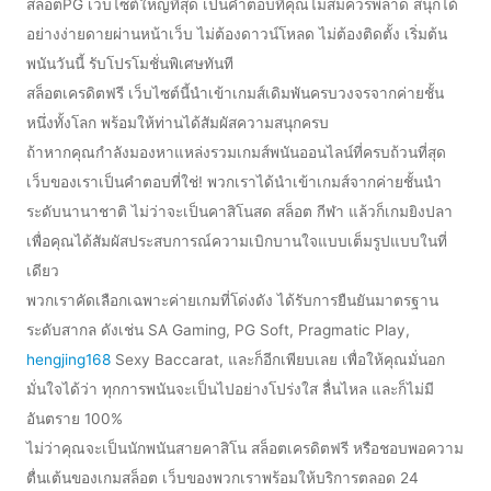
สล็อตPG เว็บไซต์ใหญ่ที่สุด เป็นคำตอบที่คุณไม่สมควรพลาด สนุกได้
อย่างง่ายดายผ่านหน้าเว็บ ไม่ต้องดาวน์โหลด ไม่ต้องติดตั้ง เริ่มต้น
พนันวันนี้ รับโปรโมชั่นพิเศษทันที
สล็อตเครดิตฟรี เว็บไซต์นี้นำเข้าเกมส์เดิมพันครบวงจรจากค่ายชั้น
หนึ่งทั้งโลก พร้อมให้ท่านได้สัมผัสความสนุกครบ
ถ้าหากคุณกำลังมองหาแหล่งรวมเกมส์พนันออนไลน์ที่ครบถ้วนที่สุด
เว็บของเราเป็นคำตอบที่ใช่! พวกเราได้นำเข้าเกมส์จากค่ายชั้นนำ
ระดับนานาชาติ ไม่ว่าจะเป็นคาสิโนสด สล็อต กีฬา แล้วก็เกมยิงปลา
เพื่อคุณได้สัมผัสประสบการณ์ความเบิกบานใจแบบเต็มรูปแบบในที่
เดียว
พวกเราคัดเลือกเฉพาะค่ายเกมที่โด่งดัง ได้รับการยืนยันมาตรฐาน
ระดับสากล ดังเช่น SA Gaming, PG Soft, Pragmatic Play,
hengjing168
Sexy Baccarat, และก็อีกเพียบเลย เพื่อให้คุณมั่นอก
มั่นใจได้ว่า ทุกการพนันจะเป็นไปอย่างโปร่งใส ลื่นไหล และก็ไม่มี
อันตราย 100%
ไม่ว่าคุณจะเป็นนักพนันสายคาสิโน สล็อตเครดิตฟรี หรือชอบพอความ
ตื่นเต้นของเกมสล็อต เว็บของพวกเราพร้อมให้บริการตลอด 24