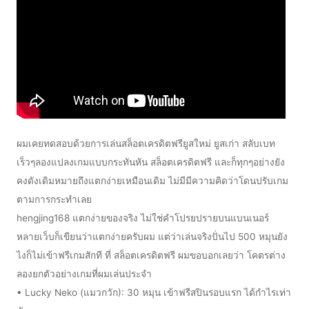
ผมเคยทดสอบด้วยการเล่นสล็อตเครดิตฟรียูสใหม่ ยูสเก่า สลับเบท
เร็วๆลองแปลงเกมแบบกระทันหัน สล็อตเครดิตฟรี และก็ทุกๆอย่างยัง
คงดังเดิมหมายถึงแตกง่ายเหมือนเดิม ไม่มีมีความคิดว่าโดนปรับเกม
ตามการกระทำเลย
hengjing168 แตกง่ายของจริง ไม่ใช่คำโปรยปรายบนแบนเนอร์
หลายเว็บก็เขียนว่าแตกง่ายครับผม แต่ว่าเล่นจริงปั่นไป 500 หมุนยัง
ไงก็ไม่เข้าฟรีเกมสักที ที่ สล็อตเครดิตฟรี ผมขอบอกเลยว่า โคตรต่าง
ลองยกตัวอย่างเกมที่ผมเล่นประจำ
• Lucky Neko (แมวกวัก): 30 หมุน เข้าฟรีสปินรอบแรก ได้กำไรเท่า