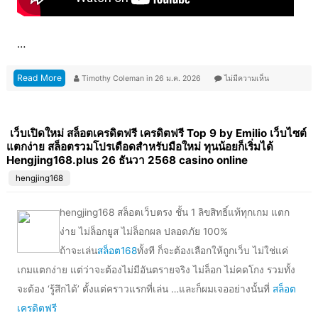
…
Read More
Timothy Coleman
in
26 ม.ค. 2026
ไม่มีความเห็น
เว็บเปิดใหม่ สล็อตเครดิตฟรี เครดิตฟรี Top 9 by Emilio เว็บไซต์
แตกง่าย สล็อตรวมโปรเดือดสำหรับมือใหม่ ทุนน้อยก็เริ่มได้
Hengjing168.plus 26 ธันวา 2568 casino online
hengjing168
hengjing168 สล็อตเว็บตรง ชั้น 1 ลิขสิทธิ์แท้ทุกเกม แตก
ง่าย ไม่ล็อกยูส ไม่ล็อกผล ปลอดภัย 100%
ถ้าจะเล่น
สล็อต168
ทั้งที ก็จะต้องเลือกให้ถูกเว็บ ไม่ใช่แค่
เกมแตกง่าย แต่ว่าจะต้องไม่มีอันตรายจริง ไม่ล็อก ไม่คดโกง รวมทั้ง
จะต้อง ‘รู้สึกได้’ ตั้งแต่คราวแรกที่เล่น …และก็ผมเจออย่างนั้นที่
สล็อต
เครดิตฟรี