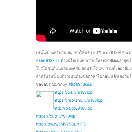
เป็นไงบ้างครับกับ สมาชิกใหม่รับ 50% จาก 918VIP หา
สล็อต918kiss
ที่ยังมิได้เป็นพวกกับ โหลด918kissล่าสุด
โปรโมชั่นดีแน่นอนนะครับ ยอมรับได้เลย รวมทั้งอย่าล
สำหรับวันนี้ ผมก็จำเป็นต้องขอตัวลาไปก่อน แล้วเจอกันให
ขอขอบคุณมากby
สล็อต918kiss
https://bit.ly/918vipp
https://rebrand.ly/918vipp
http://bit.do/918vipp
https://cutt.ly/918vip
http://ow.ly/JMV750LrHT5