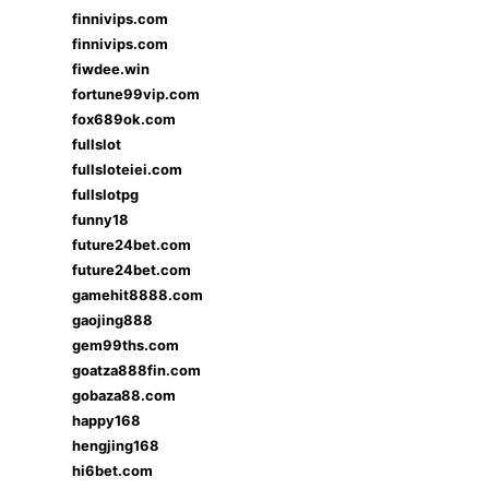
finnivips.com
finnivips.com
fiwdee.win
fortune99vip.com
fox689ok.com
fullslot
fullsloteiei.com
fullslotpg
funny18
future24bet.com
future24bet.com
gamehit8888.com
gaojing888
gem99ths.com
goatza888fin.com
gobaza88.com
happy168
hengjing168
hi6bet.com