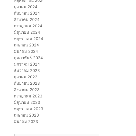
พฤศจิกายน 2024
ตุลาคม 2024
กันยายน 2024
สิงหาคม 2024
กรกฎาคม 2024
มิถุนายน 2024
พฤษภาคม 2024
เมษายน 2024
มีนาคม 2024
กุมภาพันธ์ 2024
มกราคม 2024
ธันวาคม 2023
ตุลาคม 2023
กันยายน 2023
สิงหาคม 2023
กรกฎาคม 2023
มิถุนายน 2023
พฤษภาคม 2023
เมษายน 2023
มีนาคม 2023