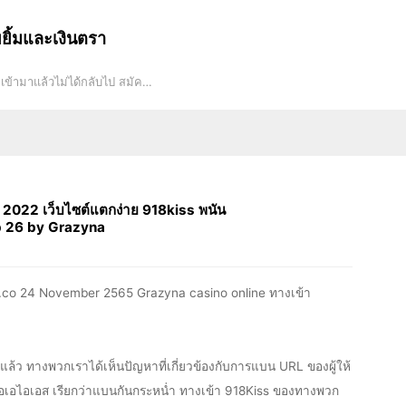
ยยิ้มและเงินตรา
ข้ามาแล้วไม่ได้กลับไป สมัคร
2022 เว็บไซต์แตกง่าย 918kiss พนัน
op 26 by Grazyna
ip.co 24 November 2565 Grazyna casino online ทางเข้า
่แล้ว ทางพวกเราได้เห็นปัญหาที่เกี่ยวข้องกับการแบน URL ของผู้ให้
หรือเอไอเอส เรียกว่าแบนกันกระหน่ำ ทางเข้า 918Kiss ของทางพวก