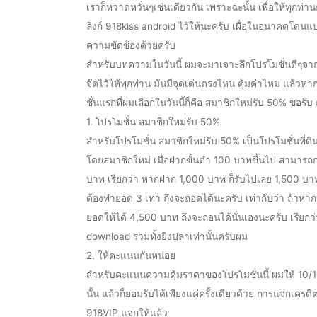
เราก็หวาดหวั่นๆเช่นเดียวกัน เพราะฉะนั้น เพื่อให้ทุกท่
ลิงก์ 918kiss android ไว้ให้นะครับ เผื่อในอนาคตโดน
ความขัดข้องด้วยครับ
สำหรับบทความในวันนี้ ผมจะมาเจาะลึกโปรโมชั่นดีๆจาก
จัดไว้ให้ทุกท่าน มันมีจุดเด่นตรงไหน คุ้มค่าไหม แล้ว
ชั่นแรกที่ผมเลือกในวันนี้ก็คือ สมาชิกใหม่รับ 50% ขอรับ
1. โปรโมชั่น สมาชิกใหม่รับ 50%
สำหรับโปรโมชั่น สมาชิกใหม่รับ 50% เป็นโปรโมชั่นที่
โดยสมาชิกใหม่ เมื่อฝากขั้นต่ำ 100 บาทขึ้นไป สามารถกดร
บาท เรียกว่า หากฝาก 1,000 บาท ก็รับไปเลย 1,500 บาทค
ต้องทำยอด 3 เท่า ถึงจะถอดได้นะครับ เท่ากับว่า ถ้าหา
ยอดให้ได้ 4,500 บาท ถึงจะถอนได้นั่นเองนะครับ เรียกว
download รวมทั้งยิงปลาเท่านั้นครับผม
2. ให้คะแนนกันหน่อย
สำหรับคะแนนความคุ้มราคาของโปรโมชั่นนี้ ผมให้ 10/10
นั้น แล้วก็ยอมรับได้เพียงแค่ครั้งเดียวด้วย การแจกเครด
918VIP แจกให้แล้ว