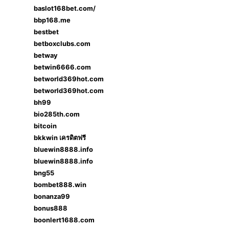
baslot168bet.com/
bbp168.me
bestbet
betboxclubs.com
betway
betwin6666.com
betworld369hot.com
betworld369hot.com
bh99
bio285th.com
bitcoin
bkkwin เครดิตฟรี
bluewin8888.info
bluewin8888.info
bng55
bombet888.win
bonanza99
bonus888
boonlert1688.com