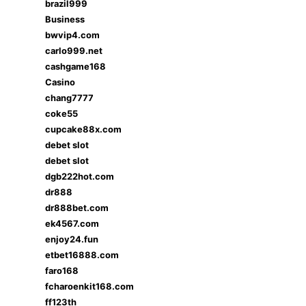
brazil999
Business
bwvip4.com
carlo999.net
cashgame168
Casino
chang7777
coke55
cupcake88x.com
debet slot
debet slot
dgb222hot.com
dr888
dr888bet.com
ek4567.com
enjoy24.fun
etbet16888.com
faro168
fcharoenkit168.com
ff123th