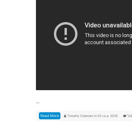
…
Read More
Timothy Coleman
in
03 เม.ย. 2025
ไม่