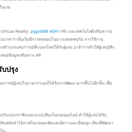
นในเกม
(Virtual Reality:
pggold88 สมัคร
VR) และเทคโนโลยีเสริมความ
นบาคาร่านั้นเริ่มมีการทดสอบในบางแพลตฟอร์ม การใช้งาน
างประสบการณ์ที่แปลกใหม่ให้กับผู้เล่น อาทิ การทำให้ผู้เล่นรู้สึก
ำเสนอข้อมูลเสริมผ่าน AR
ับปรุง
รณ์ผู้เล่นในบาคาร่าเองก็ได้รับการพัฒนามากขึ้นไปอีกขั้น เพื่อ
รปรับปรุงกราฟิกและระบบเสียงในเกมออนไลน์ ทำให้ผู้เล่นได้รับ
ที่ทันสมัยทำให้ภาพในเกมคมชัดและมีความละเอียดสูง เสียงที่พัฒนา
ิโน