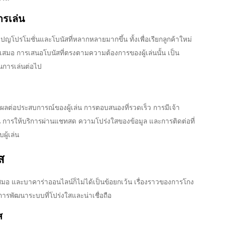
ารเล่น
ญโปรโมชั่นและโบนัสที่หลากหลายมากขึ้น ทั้งเพื่อเรียกลูกค้าใหม่
่เสมอ การเสนอโบนัสที่ตรงตามความต้องการของผู้เล่นนั้น เป็น
นการเล่นต่อไป
่งผลต่อประสบการณ์ของผู้เล่น การตอบสนองที่รวดเร็ว การมีเจ้า
ั้น การให้บริการผ่านแชทสด ความโปร่งใสของข้อมูล และการติดต่อที่
ผู้เล่น
ส
สมอ และบาคาร่าออนไลน์ก็ไม่ได้เป็นข้อยกเว้น เรื่องราวของการโกง
อการพัฒนาระบบที่โปร่งใสและน่าเชื่อถือ
ส