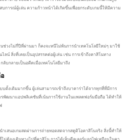
ณ์ผู้เล่น ความก้าวหน้าได้เกิดขึ้นเพื่อยกระดับเกมนี้ให้มีความ
ในช่วงไม่กี่ปีที่ผ่านมา ก็คงจะหนีไม่พ้นการนำเทคโนโลยีใหม่ๆ มาใช้
 สิ่งที่เคยเป็นอุปสรรคต่อผู้เล่น เช่น การเข้าถึงคาสิโนทาง
กลับกลายเป็นอดีตเมื่อเทคโนโลยีมาถึง
ือ
ั้งเดิมมากขึ้น ผู้เล่นสามารถเข้าถึงบาคาร่าได้จากทุกที่ที่มีการ
การพัฒนาแอปพลิเคชันที่เน้นการใช้งานในแพลตฟอร์มมือถือ ได้ทำให้
ีฟ
นำเสนอเกมสดผ่านการถ่ายทอดสดจากสตูดิโอคาสิโนจริง สิ่งนี้ทำให้
ดยที่ไม่ต้องเดินทางไปที่คาสิโน การได้เห็นดีลเลอร์แจกไพ่เหมือนในคา