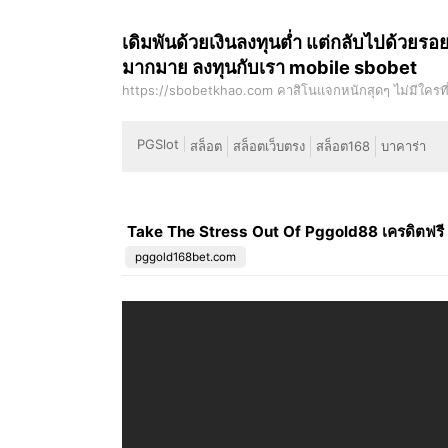
Skip
เดิมพันด้วยเงินลงทุนต่ำ แต่กลับไปด้วยรอ
to
มากมาย ลงทุนกับเรา mobile sbobet
content
https://sbobetkhao.com คาสิโนแจกหนักสุดๆ ไม่มีใครที่เ
วันนี้ลุ้นรางวัลรถไฟฟ้ามูลค่ากว่า 2 ล้านบาท
PGSlot
สล็อต
สล็อตเว็บตรง
สล็อต168
บาคาร่า
Take The Stress Out Of Pggold88 เครดิตฟรี
pggold168bet.com