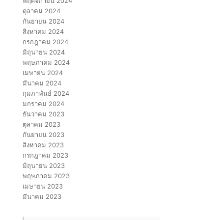
พฤศจิกายน 2024
ตุลาคม 2024
กันยายน 2024
สิงหาคม 2024
กรกฎาคม 2024
มิถุนายน 2024
พฤษภาคม 2024
เมษายน 2024
มีนาคม 2024
กุมภาพันธ์ 2024
มกราคม 2024
ธันวาคม 2023
ตุลาคม 2023
กันยายน 2023
สิงหาคม 2023
กรกฎาคม 2023
มิถุนายน 2023
พฤษภาคม 2023
เมษายน 2023
มีนาคม 2023