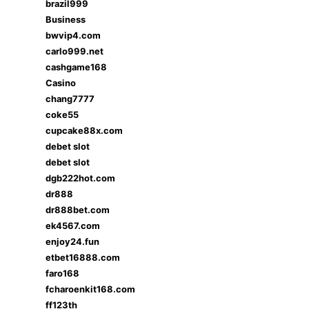
brazil999
Business
bwvip4.com
carlo999.net
cashgame168
Casino
chang7777
coke55
cupcake88x.com
debet slot
debet slot
dgb222hot.com
dr888
dr888bet.com
ek4567.com
enjoy24.fun
etbet16888.com
faro168
fcharoenkit168.com
ff123th