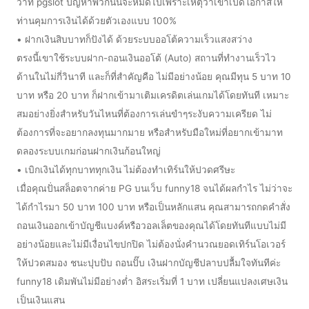
ว่าที่ pgslot ปัญหาพวกนั้นจะหมดไปเพราะเหตุว่าเขาเปิดโอกาสให้
ท่านคุมการเงินได้ด้วยตัวเองแบบ 100%
• ฝากเงินสิบบาทก็ปังได้ ด้วยระบบออโต้ความเร็วแสงสว่าง
ตรงนี้เขาใช้ระบบฝาก-ถอนเงินออโต้ (Auto) สถานที่ทำงานเร็วไว
ด้านในไม่กี่วินาที และก็ที่สำคัญคือ ไม่มีอย่างน้อย คุณมีทุน 5 บาท 10
บาท หรือ 20 บาท ก็ฝากเข้ามาเติมเครดิตเล่นเกมได้โดยทันที เหมาะ
สมอย่างยิ่งสำหรับวันไหนที่ต้องการเล่นขำๆระงับความเครียด ไม่
ต้องการที่จะอยากลงทุนมากมาย หรือสำหรับมือใหม่ที่อยากเข้ามาท
ดลองระบบเกมก่อนฝากเงินก้อนใหญ่
• เบิกเงินได้ทุกบาททุกเงิน ไม่ต้องทำเทิร์นให้ปวดศรีษะ
เมื่อคุณปั่นสล็อตจากค่าย PG บนเว็บ funny18 จนได้ผลกำไร ไม่ว่าจะ
ได้กำไรมา 50 บาท 100 บาท หรือเป็นหลักแสน คุณสามารถกดคำสั่ง
ถอนเงินออกเข้าบัญชีแบงค์หรือวอลเล็ตของคุณได้โดยทันทีแบบไม่มี
อย่างน้อยและไม่มีเงื่อนไขปกปิด ไม่ต้องนั่งคำนวณยอดเทิร์นโอเวอร์
ให้ปวดสมอง ชนะปุบปับ ถอนปั๊บ เงินฝากบัญชีปลาบปลื้มใจทันทีค่ะ
funny18 เดิมพันไม่มีอย่างต่ำ อิสระเริ่มที่ 1 บาท เปลี่ยนแปลงเศษเงิน
เป็นเงินแสน