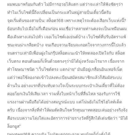
ผมพบมาพร้อมกับตัว ไม่มีการอวยไส้แตก แต่ว่าจะเล่าให้ฟังชัดๆว่า
ทำไมเว็บไซต์นี้ถึงเปลี่ยนเป็นกระแสในหมู่สายปั่นเดี๋ยวนี้ครับ
จุดเริ่มต้นของสายปั่น: สล็อต168 เพราะเหตุไรจะต้องเลือกเว็บแห่งนี้?
ย้อนกลับไปเมื่อไม่กี่เดือนก่อน ผมเชื่อว่าหลายท่านคงจะเป็นเหมือนผม
คือเดินทางเล่นไปทั่ว เจอเว็บไซต์เอเย่นต์บ้าง เว็บไซต์ที่ปรับอัตราแพ้
ชนะจนน่าเกลียดบ้าง จนเกือบจวนเจียนจะถอดใจจากวงการนี้ไปแล้ว
จนตราบเท่ามีเพื่อนฝูงในกรุ๊ปสล็อตแนะนำให้ทดลองเปิดใจกับ สล็อต
เว็บตรง ตอนต้นผมก็เห็นด้วยตรงๆว่ามิได้มุ่งหวังอะไรมาก เนื่องจาก
คำโฆษณาชนิด “เว็บไซต์ตรง แตกง่าย” มันมีอยู่เกลื่อนอินเทอร์เน็ต
แต่ว่าพอใช้ลองกดเข้าไปลงทะเบียนสมัครสมาชิกแล้วก็สัมผัสระบบ
ด้านใน อย่างแรกที่ประทับดวงใจเป็นระบบกระเป๋าเงินเดี่ยวที่ไม่ต้อง
คอยโยกเงินให้เสียเวลา รวมทั้งใบหน้าเว็บที่ลื่นไหล รองรับการใช้
แรงงานผ่านมือถือได้อย่างสมบูรณ์แบบ แต่โน่นยังไม่ใช่ไฮไลท์เด็ด
ครับ เนื่องจากสิ่งที่ทำให้ผมตัดสินใจควักทุนมาทดสอบเล่นอย่างจริงจัง
คือระบบความโล่งใสและอัตราการจ่ายรางวัลที่รู้สึกได้เด่นชัดว่า “มิได้
ล็อกยูส”
tangtem168 ความปัง โบนัสแตกกระจาย ทุนน้อยก็มั่งคั่งได้