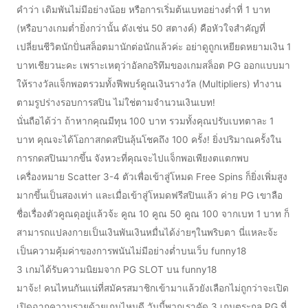
คำว่า เดิมพันไม่มีอย่างน้อย หรือการเริ่มต้นเบทอย่างต่ำที่ 1 บาท
(หรือบางเกมต่ำยิ่งกว่านั้น ดังเช่น 50 สตางค์) คือหัวใจสำคัญที่
เปลี่ยนชีวิตนักปั่นสล็อตมานักต่อนักแล้วค่ะ อย่าดูถูกเหยียดหยามเงิน 1
บาทเชียวนะคะ เพราะเหตุว่าอัลกอริทึมของเกมสล็อต PG ออกแบบมา
ให้รางวัลแจ็กพอตรวมทั้งฟีพบร์คูณเงินรางวัล (Multipliers) ทำงาน
ตามรูปร่างรอบการสปิน ไม่ใช่ตามจำนวนเงินเบท!
นั่นถือได้ว่า ถ้าหากคุณมีทุน 100 บาท รวมทั้งคุณปรับเบทตาละ 1
บาท คุณจะได้โอกาสกดสปินลุ้นโชคถึง 100 ครั้ง! ยิ่งปริมาณครั้งใน
การกดสปินมากขึ้น จังหวะที่คุณจะไปแจ็กพอเพียงตแตกพบ
เครื่องหมาย Scatter 3-4 ตัวเพื่อเข้าสู่โหมด Free Spins ก็ยิ่งเพิ่มสูง
มากขึ้นเป็นสองเท่า และเมื่อเข้าสู่โหมดฟรีสปินแล้ว ค่าย PG เขาลือ
ชื่อเรื่องตัวคูณดุอยู่แล้วจ้ะ คูณ 10 คูณ 50 คูณ 100 จากเบท 1 บาท ก็
สามารถแปลงกายเป็นเงินพันเงินหมื่นได้ง่ายๆในพริบตา นี่แหละจ้ะ
เป็นความคุ้มค่าของการพนันไม่มีอย่างต่ำบนเว็บ funny18
3 เกมได้รับความนิยมจาก PG SLOT บน funny18
มาจ้ะ! คนไหนกันแน่ที่สมัครสมาชิกเข้ามาแล้วยังเลือกไม่ถูกว่าจะเปิด
เปิดฉากความรวยด้วยเกมไหนดี วันนี้พวกเราคัด 3 เกมตระกูล PG ที่