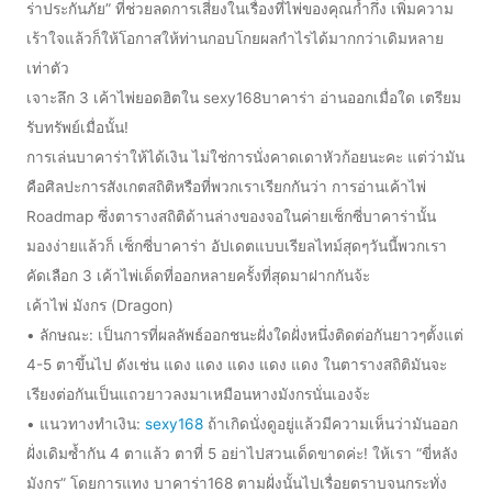
ร่าประกันภัย” ที่ช่วยลดการเสี่ยงในเรื่องที่ไพ่ของคุณก้ำกึ่ง เพิ่มความ
เร้าใจแล้วก็ให้โอกาสให้ท่านกอบโกยผลกำไรได้มากกว่าเดิมหลาย
เท่าตัว
เจาะลึก 3 เค้าไพ่ยอดฮิตใน sexy168บาคาร่า อ่านออกเมื่อใด เตรียม
รับทรัพย์เมื่อนั้น!
การเล่นบาคาร่าให้ได้เงิน ไม่ใช่การนั่งคาดเดาหัวก้อยนะคะ แต่ว่ามัน
คือศิลปะการสังเกตสถิติหรือที่พวกเราเรียกกันว่า การอ่านเค้าไพ่
Roadmap ซึ่งตารางสถิติด้านล่างของจอในค่ายเซ็กซี่บาคาร่านั้น
มองง่ายแล้วก็ เซ็กซี่บาคาร่า อัปเดตแบบเรียลไทม์สุดๆวันนี้พวกเรา
คัดเลือก 3 เค้าไพ่เด็ดที่ออกหลายครั้งที่สุดมาฝากกันจ้ะ
เค้าไพ่ มังกร (Dragon)
• ลักษณะ: เป็นการที่ผลลัพธ์ออกชนะฝั่งใดฝั่งหนึ่งติดต่อกันยาวๆตั้งแต่
4-5 ตาขึ้นไป ดังเช่น แดง แดง แดง แดง แดง ในตารางสถิติมันจะ
เรียงต่อกันเป็นแถวยาวลงมาเหมือนหางมังกรนั่นเองจ้ะ
• แนวทางทำเงิน:
sexy168
ถ้าเกิดนั่งดูอยู่แล้วมีความเห็นว่ามันออก
ฝั่งเดิมซ้ำกัน 4 ตาแล้ว ตาที่ 5 อย่าไปสวนเด็ดขาดค่ะ! ให้เรา “ขี่หลัง
มังกร” โดยการแทง บาคาร่า168 ตามฝั่งนั้นไปเรื่อยตราบจนกระทั่ง