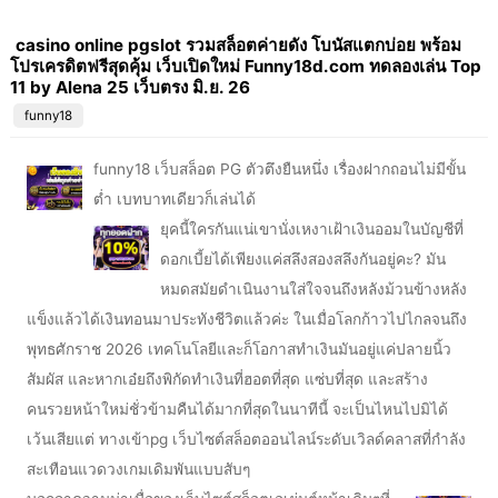
casino online pgslot รวมสล็อตค่ายดัง โบนัสแตกบ่อย พร้อม
โปรเครดิตฟรีสุดคุ้ม เว็บเปิดใหม่ Funny18d.com ทดลองเล่น Top
11 by Alena 25 เว็บตรง มิ.ย. 26
funny18
funny18 เว็บสล็อต PG ตัวตึงยืนหนึ่ง เรื่องฝากถอนไม่มีขั้น
ต่ำ เบทบาทเดียวก็เล่นได้
ยุคนี้ใครกันแน่เขานั่งเหงาเฝ้าเงินออมในบัญชีที่
ดอกเบี้ยได้เพียงแค่สลึงสองสลึงกันอยู่คะ? มัน
หมดสมัยดำเนินงานใส่ใจจนถึงหลังม้วนข้างหลัง
แข็งแล้วได้เงินทอนมาประทังชีวิตแล้วค่ะ ในเมื่อโลกก้าวไปไกลจนถึง
พุทธศักราช 2026 เทคโนโลยีและก็โอกาสทำเงินมันอยู่แค่ปลายนิ้ว
สัมผัส และหากเอ๋ยถึงพิกัดทำเงินที่ฮอตที่สุด แซ่บที่สุด และสร้าง
คนรวยหน้าใหม่ชั่วข้ามคืนได้มากที่สุดในนาทีนี้ จะเป็นไหนไปมิได้
เว้นเสียแต่ ทางเข้าpg เว็บไซต์สล็อตออนไลน์ระดับเวิลด์คลาสที่กำลัง
สะเทือนแวดวงเกมเดิมพันแบบสับๆ