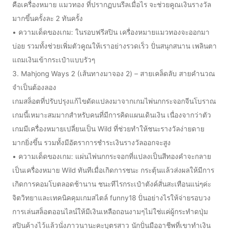
คือเครื่องหมาย แมวทอง ที่ปรากฏบนรีลเมื่อไร จะช่วยคูณเงินรางวัล
มากขึ้นครั้งละ 2 ทันครั้ง
• ความเด็ดของเกม: ในรอบฟรีสปิน เครื่องหมายแมวทองจะออกมา
บ่อย รวมทั้งช่วยเพิ่มตัวคูณให้เราอย่างรวดเร็ว ปั่นสนุกสนาน เพลินตา
แถมเงินเข้ากระเป๋าแบบรัวๆ
3. Mahjong Ways 2 (เส้นทางมาจอง 2) – สายเคล็ดลับ สายคำนวณ
จำเป็นต้องลอง
เกมสล็อตที่ปรับปรุงแก้ไขดัดแปลงมาจากเกมไพ่นกกระจอกจีนโบราณ
เกมนี้เหมาะสมมากสำหรับคนที่มีการคิดแผนเดินเงิน เนื่องจากว่าตัว
เกมมีเครื่องหมายเปลี่ยนเป็น Wild ที่ช่วยทำให้ชนะรางวัลง่ายดาย
มากยิ่งขึ้น รวมทั้งมีอัตราการชำระเงินรางวัลออกจะสูง
• ความเด็ดของเกม: แผ่นไพ่นกกระจอกที่แปลงเป็นสีทองคำจะกลาย
เป็นเครื่องหมาย Wild ทันทีเมื่อเกิดการชนะ กระตุ้นแล้วส่งผลให้มีการ
เกิดการคอมโบตลอดช้านาน ชนะทีไรกระเป๋าตังค์สั่นสะเทือนแน่ๆค่ะ
จิตวิทยาและเทคนิคคุมเกมสไตล์ funny18 ปั่นอย่างไรให้จ่ายรอบวง
การเล่นสล็อตออนไลน์ให้มีเงินเหลือถอนงามๆไม่ใช่แค่ผู้กระทำดปุ่ม
สปินค้างไว้แล้วนั่งภาวนานะคะบุตรสาว นักปั่นมืออาชีพที่เขาทำเงิน