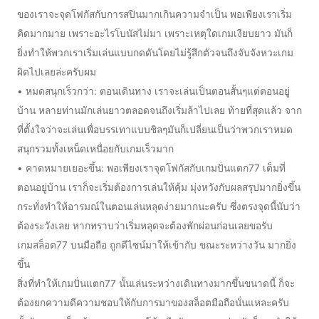
ของเราจะจุดโฟกัสกับการสปินมากเกินความจำเป็น พอเพียงเราเริ่ม
คิดมากมาย เพราะอะไรโบนัสไม่มา เพราะเหตุใดเกมเงียบยาว มันก็
ยิ่งทำให้พวกเราเริ่มเล่นแบบกดดันโดยไม่รู้สึกตัวจนถึงจับจังหวะเกม
ผิดไปเลยล่ะครับผม
• หมดสนุกเร็วกว่า: ตอนเดินทาง เราจะเล่นเป็นตอนสั้นๆแต่ตอนอยู่
บ้าน หลายท่านมักเล่นยาวตลอดจนถึงเริ่มล้าไปเลย ท้ายที่สุดแล้ว จาก
ที่ตั้งใจว่าจะเล่นเพื่อบรรเทาแบบชิลๆมันก็เปลี่ยนเป็นว่าพวกเราหมด
สนุกรวมทั้งเหน็ดเหนื่อยกับเกมเร็วมาก
• คาดหมายเยอะขึ้น: พอเพียงเราจุดโฟกัสกับเกมปั่นแตก77 เต็มที่
ตอนอยู่บ้าน เราก็จะเริ่มต้องการเล่นให้คุ้ม มุ่งหวังกับผลสรุปมากยิ่งขึ้น
กระทั่งทำให้อารมณ์ในตอนเล่นหลุดง่ายมากนะครับ ซึ่งตรงจุดนี้นับว่า
ต้องระวังเลย หากทราบว่าเริ่มหลุดจะต้องพักผ่อนก่อนเลยขอรับ
เกมสล็อต77 บนมือถือ ถูกดีไซน์มาให้เข้ากับ ขณะระหว่างวัน มากยิ่ง
ขึ้น
สิ่งที่ทำให้เกมปั่นแตก77 นั้นเล่นระหว่างเดินทางมากขึ้นขนาดนี้ ก็จะ
ต้องยกความดีความชอบให้กับการมาของสล็อตมือถือนั่นแหละครับ