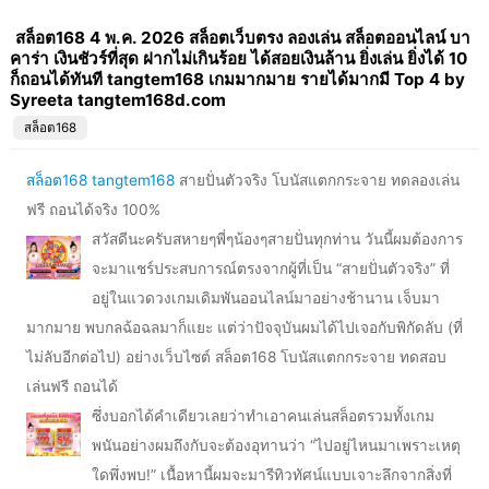
สล็อต168 4 พ.ค. 2026 สล็อตเว็บตรง ลองเล่น สล็อตออนไลน์ บา
คาร่า เงินชัวร์ที่สุด ฝากไม่เกินร้อย ได้สอยเงินล้าน ยิ่งเล่น ยิ่งได้ 10
ก็ถอนได้ทันที tangtem168 เกมมากมาย รายได้มากมี Top 4 by
Syreeta tangtem168d.com
สล็อต168
สล็อต168
tangtem168
สายปั่นตัวจริง โบนัสแตกกระจาย ทดลองเล่น
ฟรี ถอนได้จริง 100%
สวัสดีนะครับสหายๆพี่ๆน้องๆสายปั่นทุกท่าน วันนี้ผมต้องการ
จะมาแชร์ประสบการณ์ตรงจากผู้ที่เป็น “สายปั่นตัวจริง” ที่
อยู่ในแวดวงเกมเดิมพันออนไลน์มาอย่างช้านาน เจ็บมา
มากมาย พบกลฉ้อฉลมาก็แยะ แต่ว่าปัจจุบันผมได้ไปเจอกับพิกัดลับ (ที่
ไม่ลับอีกต่อไป) อย่างเว็บไซต์ สล็อต168 โบนัสแตกกระจาย ทดสอบ
เล่นฟรี ถอนได้
ซึ่งบอกได้คำเดียวเลยว่าทำเอาคนเล่นสล็อตรวมทั้งเกม
พนันอย่างผมถึงกับจะต้องอุทานว่า “ไปอยู่ไหนมาเพราะเหตุ
ใดพึ่งพบ!” เนื้อหานี้ผมจะมารีทิวทัศน์แบบเจาะลึกจากสิ่งที่