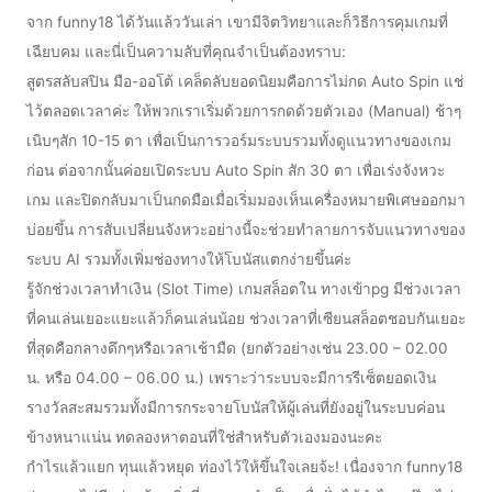
จาก funny18 ได้วันแล้ววันเล่า เขามีจิตวิทยาและก็วิธีการคุมเกมที่
เฉียบคม และนี่เป็นความลับที่คุณจำเป็นต้องทราบ:
สูตรสลับสปิน มือ-ออโต้ เคล็ดลับยอดนิยมคือการไม่กด Auto Spin แช่
ไว้ตลอดเวลาค่ะ ให้พวกเราเริ่มด้วยการกดด้วยตัวเอง (Manual) ช้าๆ
เนิบๆสัก 10-15 ตา เพื่อเป็นการวอร์มระบบรวมทั้งดูแนวทางของเกม
ก่อน ต่อจากนั้นค่อยเปิดระบบ Auto Spin สัก 30 ตา เพื่อเร่งจังหวะ
เกม และปิดกลับมาเป็นกดมือเมื่อเริ่มมองเห็นเครื่องหมายพิเศษออกมา
บ่อยขึ้น การสับเปลี่ยนจังหวะอย่างนี้จะช่วยทำลายการจับแนวทางของ
ระบบ AI รวมทั้งเพิ่มช่องทางให้โบนัสแตกง่ายขึ้นค่ะ
รู้จักช่วงเวลาทำเงิน (Slot Time) เกมสล็อตใน ทางเข้าpg มีช่วงเวลา
ที่คนเล่นเยอะแยะแล้วก็คนเล่นน้อย ช่วงเวลาที่เซียนสล็อตชอบกันเยอะ
ที่สุดคือกลางดึกๆหรือเวลาเช้ามืด (ยกตัวอย่างเช่น 23.00 – 02.00
น. หรือ 04.00 – 06.00 น.) เพราะว่าระบบจะมีการรีเซ็ตยอดเงิน
รางวัลสะสมรวมทั้งมีการกระจายโบนัสให้ผู้เล่นที่ยังอยู่ในระบบค่อน
ข้างหนาแน่น ทดลองหาตอนที่ใช่สำหรับตัวเองมองนะคะ
กำไรแล้วแยก ทุนแล้วหยุด ท่องไว้ให้ขึ้นใจเลยจ้ะ! เนื่องจาก funny18