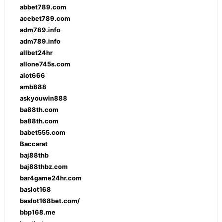
abbet789.com
acebet789.com
adm789.info
adm789.info
allbet24hr
allone745s.com
alot666
amb888
askyouwin888
ba88th.com
ba88th.com
babet555.com
Baccarat
baj88thb
baj88thbz.com
bar4game24hr.com
baslot168
baslot168bet.com/
bbp168.me