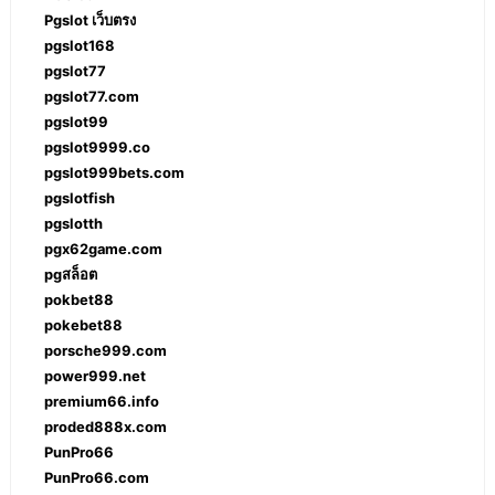
Pgslot เว็บตรง
pgslot168
pgslot77
pgslot77.com
pgslot99
pgslot9999.co
pgslot999bets.com
pgslotfish
pgslotth
pgx62game.com
pgสล็อต
pokbet88
pokebet88
porsche999.com
power999.net
premium66.info
proded888x.com
PunPro66
PunPro66.com