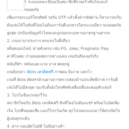
1. ระบบลงทะเบียนเป็นสมาชิกที่รวดเร็วทันใจและก็
ปลอดภัย
เพียงกรอกเบอร์โทรศัพท์ รอรับ OTP แล้วตั้งค่ารหัสผ่าน ก็สามารถเริ่ม
ต้นเล่นได้ในทันทีโดยไม่ต้องการันตีเอกสารใดๆระบบมีความปลอดภัย
สูงสุด ปกป้องข้อมูลรั่วไหลและถูกออกแบบตามมาตรฐานสากล
2. เกมนานาประการ ครบจบในที่เดียว
สล็อตออนไลน์: ค่ายดังครบ เช่น PG, Joker, Pragmatic Play
คาสิโนสด: ถ่ายทอดสดจากต่างแดน เล่นกับดีลเลอร์จริง
พนันกีฬา: พนันบอล มวย บาส สดทุกคู่
เกมยิงปลา:
8lots เครดิตฟรี
ภาพคม ยิงง่าย แตกไว
เกมที่ 8lots คัดสรรล้วนผ่านการตรวจสอบด้านประสิทธิภาพ การันตี
เล่นได้ไม่มีสะดุด รองรับทั้งยังโทรศัพท์เคลื่อนที่และคอมพิวเตอร์
3. โปรโมชั่นแรงทุกวี่วัน
สมาชิกใหม่รับ 8lots เครดิตฟรี ทันทีโดยไม่ต้องแชร์ พร้อมโบนัสเพิ่ม
เงิน โปรคืนยอดเสีย และก็โปรวันเกิด ทุกโปรออกแบบมาให้ตรงจิตใจ
ผู้เล่นทุกระดับ
4. ฝาก-ถอนอัตโนมัติ ไม่มีอย่างต่ำ