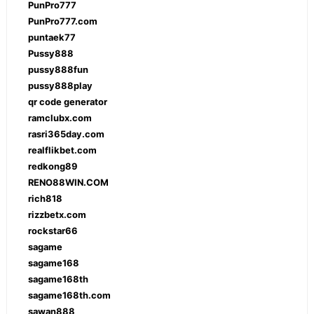
PunPro777
PunPro777.com
puntaek77
Pussy888
pussy888fun
pussy888play
qr code generator
ramclubx.com
rasri365day.com
realflikbet.com
redkong89
RENO88WIN.COM
rich818
rizzbetx.com
rockstar66
sagame
sagame168
sagame168th
sagame168th.com
sawan888