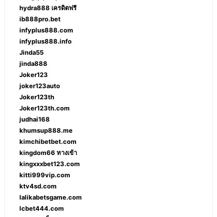
hydra888 เครดิตฟรี
ib888pro.bet
infyplus888.com
infyplus888.info
Jinda55
jinda888
Joker123
joker123auto
Joker123th
Joker123th.com
judhai168
khumsup888.me
kimchibetbet.com
kingdom66 ทางเข้า
kingxxxbet123.com
kitti999vip.com
ktv4sd.com
lalikabetsgame.com
lcbet444.com