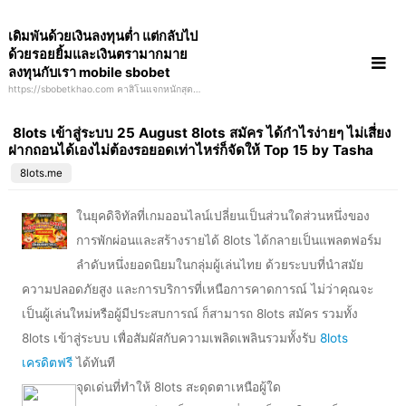
Skip
เดิมพันด้วยเงินลงทุนต่ำ แต่กลับไป
to
ด้วยรอยยิ้มและเงินตรามากมาย
content
ลงทุนกับเรา mobile sbobet
https://sbobetkhao.com คาสิโนแจกหนักสุดๆ
ไม่มีใครที่เข้ามาแล้วไม่ได้กลับไป สมัครวันนี้ลุ้น
รางวัลรถไฟฟ้ามูลค่ากว่า 2 ล้านบาท
8lots เข้าสู่ระบบ 25 August 8lots สมัคร ได้กำไรง่ายๆ ไม่เสี่ยง
ฝากถอนได้เองไม่ต้องรอยอดเท่าไหร่ก็จัดให้ Top 15 by Tasha
8lots.me
ในยุคดิจิทัลที่เกมออนไลน์เปลี่ยนเป็นส่วนใดส่วนหนึ่งของ
การพักผ่อนและสร้างรายได้ 8lots ได้กลายเป็นแพลตฟอร์ม
ลำดับหนึ่งยอดนิยมในกลุ่มผู้เล่นไทย ด้วยระบบที่นำสมัย
ความปลอดภัยสูง และการบริการที่เหนือการคาดการณ์ ไม่ว่าคุณจะ
เป็นผู้เล่นใหม่หรือผู้มีประสบการณ์ ก็สามารถ 8lots สมัคร รวมทั้ง
8lots เข้าสู่ระบบ เพื่อสัมผัสกับความเพลิดเพลินรวมทั้งรับ
8lots
เครดิตฟรี
ได้ทันที
จุดเด่นที่ทำให้ 8lots สะดุดตาเหนือผู้ใด