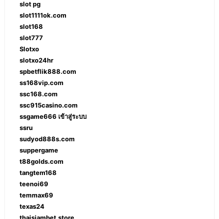
slot pg
slot1111ok.com
slot168
slot777
Slotxo
slotxo24hr
spbetflik888.com
ss168vip.com
ssc168.com
ssc915casino.com
ssgame666 เข้าสู่ระบบ
ssru
sudyod888s.com
suppergame
t88golds.com
tangtem168
teenoi69
temmax69
texas24
thaisiambet.store