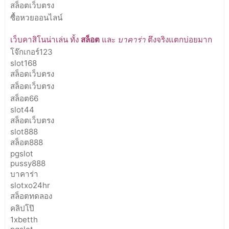
สล็อตเว็บตรง
ซื้อหวยออนไลน์
เว็บคาสิโนน่าเล่น ทั้ง
สล็อต
และ
บาคาร่า
ตึงจริงแตกบ่อยมาก
โจ๊กเกอร์123
slot168
สล็อตเว็บตรง
สล็อตเว็บตรง
สล็อต66
slot44
สล็อตเว็บตรง
slot888
สล็อต888
pgslot
pussy888
บาคาร่า
slotxo24hr
สล็อตทดลอง
คลิปโป๊
1xbetth