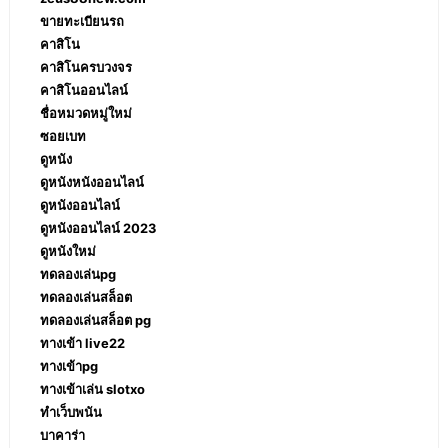
ขายทะเบียนรถ
คาสิโน
คาสิโนครบวงจร
คาสิโนออนไลน์
ชื่อหมวดหมู่ใหม่
ซอยเบท
ดูหนัง
ดูหนังหนังออนไลน์
ดูหนังออนไลน์
ดูหนังออนไลน์ 2023
ดูหนังใหม่
ทดลองเล่นpg
ทดลองเล่นสล็อต
ทดลองเล่นสล็อต pg
ทางเข้า live22
ทางเข้าpg
ทางเข้าเล่น slotxo
ทำเว็บพนัน
บาคาร่า