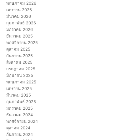
พฤษภาคม 2026
เมษายน 2026
มีนาคม 2026
กุมภาพันธ์ 2026
มกราคม 2026
ธันวาคม 2025
พฤศจิกายน 2025
ตุลาคม 2025
กันยายน 2025
สิงหาคม 2025
กรกฎาคม 2025
มิถุนายน 2025
พฤษภาคม 2025
เมษายน 2025
มีนาคม 2025
กุมภาพันธ์ 2025
มกราคม 2025
ธันวาคม 2024
พฤศจิกายน 2024
ตุลาคม 2024
กันยายน 2024