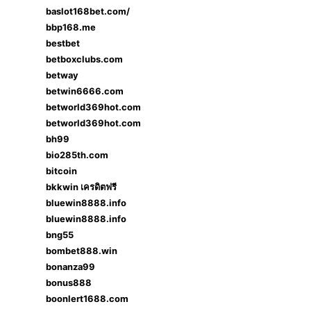
baslot168bet.com/
bbp168.me
bestbet
betboxclubs.com
betway
betwin6666.com
betworld369hot.com
betworld369hot.com
bh99
bio285th.com
bitcoin
bkkwin เครดิตฟรี
bluewin8888.info
bluewin8888.info
bng55
bombet888.win
bonanza99
bonus888
boonlert1688.com