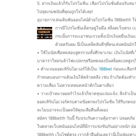
5. ฝากเงินแล้วก็รับโปรโมชั่น: เลือกโปรโมชั่นต้อนรับส
ไปลุยเกมพนันที่คุณถูกใจได้เลย!
อุบายการเล่นเดิมพันออนไลน์ด้วยโปรโมชั่น 188betth ให
การมีโปรโมชั่นเด็ดๆอยู่ในมือ สล็อตเว็บตรง
กระนั้นการจะเอาชนะรวมทั้งเบิกเงินหมื่นเงินแ
ด้วยครับผม นี่เป็นเคล็ดลับดีๆที่คนเล่นพนันมักใ
• ใช้โบนัสเพื่อทดสอบสูตรรวมทั้งศึกษาเกม: เงินโบนัสที่
บาคาร่าใหม่ๆเค้าไพ่แปลกๆหรือทดลองปั่นสล็อตเบทสูงๆโ
• คำนวณยอดเทิร์นโอเวอร์ให้เป็น:
188bet
ก่อนจะเลือกรั
กำหนดแผนการเดินเงินให้คล้ายคลึง เช่น ถ้าเกิดต้องทำเท
ความเสี่ยง ไม่ควรเทหมดหน้าตักในตาเดียว
• วางเป้าหมายผลกำไรแล้วก็ขาดทุนแจ่มแจ้ง: สิ่งจำเป็นที
ยอดเทิร์นโอเวอร์ครบตามข้อตกลงโปรโมชั่น ให้รีบกดถ
ละโมบอาจจะเป็นผลให้คุณเสียคืนทั้งผอง
สมัคร 188betth วันนี้ รับประกันความคุ้มราคา ปลอดภัย 
ในตลาดเว็บพนันออนไลน์ที่มีการแข่งขันกันอย่างหนัก ย่อมมี
188betth เว็บไซต์ตรง เรากล้ายืนยันเลยว่านี่เป็นช่องทางท