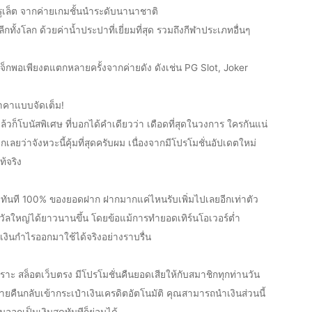
 รูเล็ต จากค่ายเกมชั้นนำระดับนานาชาติ
กทั้งโลก ด้วยค่าน้ำประปาที่เยี่ยมที่สุด รวมถึงกีฬาประเภทอื่นๆ
จ็กพอเพียงตแตกหลายครั้งจากค่ายดัง ดังเช่น PG Slot, Joker
ราคาแบบจัดเต็ม!
ล้วก็โบนัสพิเศษ ที่บอกได้คำเดียวว่า เดือดที่สุดในวงการ ใครกันแน่
กเลยว่าจังหวะนี้คุ้มที่สุดครับผม เนื่องจากมีโปรโมชั่นอัปเดตใหม่
ท้จริง
มทันที 100% ของยอดฝาก ฝากมากแค่ไหนรับเพิ่มไปเลยอีกเท่าตัว
างวัลใหญ่ได้ยาวนานขึ้น โดยข้อแม้การทำยอดเทิร์นโอเวอร์ต่ำ
เงินกำไรออกมาใช้ได้จริงอย่างราบรื่น
พราะ สล็อตเว็บตรง มีโปรโมชั่นคืนยอดเสียให้กับสมาชิกทุกท่านวัน
คืนกลับเข้ากระเป๋าเงินเครดิตอัตโนมัติ คุณสามารถนำเงินส่วนนี้