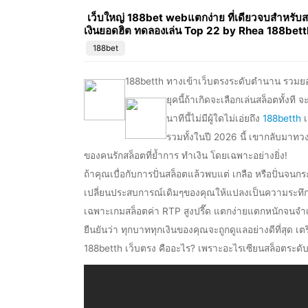
เว็บใหญ่ 188bet webแตกง่าย ที่เดียวจบสำหรับ
เงินยอดฮิต ทดลองเล่น Top 22 by Rhea 188bet
188bet
188betth ทางเข้าเว็บตรงระดับตำนาน รวมยอด
ยุคนี้ถ้าเกิดจะเลือกเล่นสล็อตทั้งที
นาทีนี้ไม่มีผู้ใดไม่เอ่ยถึง
188betth
เ
รวมทั้งในปี 2026 นี้ เขากลับมาทวง
ของคนรักสล็อตที่ย้ำการ ทำเงิน โดยเฉพาะอย่างยิ่ง!
ถ้าคุณเบื่อกับการปั่นสล็อตแล้วพบแต่ เกลือ หรือปั่นจนกร
เปลี่ยนประสบการณ์เดิมๆของคุณให้แปลงเป็นความระทึกใจใน
เฉพาะเกมสล็อตค่า RTP สูงปรี๊ด แตกง่ายแตกหนักจนจำ
ยืนยันว่า ทุกบาททุกเงินของคุณจะถูกดูแลอย่างดีที่สุด 
188betth เว็บตรง คืออะไร? เพราะอะไรเซียนสล็อตระดับ