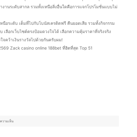
านระดับสากล รวมทั้งเหนือสิ่งอื่นใดคือการแจกโปรโมชั่นแบบไม่
หนือระดับ เต็มที่ไปกับโบนัสเครดิตฟรี คืนยอดเสีย รวมทั้งกิจกรรม
บ เลือกเว็บไซต์ตรงป้อมดวงใจได้ เลือกความคุ้มราคาที่จริงจริง
ทิงใจคว้าเงินรางวัลไปด้วยกันครับผม!
9 Zack casino online 188bet ที่ฮิตที่สุด Top 51
ีความเห็น