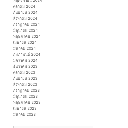
พฤศจิกายน 2024
ตุลาคม 2024
กันยายน 2024
สิงหาคม 2024
กรกฎาคม 2024
มิถุนายน 2024
พฤษภาคม 2024
เมษายน 2024
มีนาคม 2024
กุมภาพันธ์ 2024
มกราคม 2024
ธันวาคม 2023
ตุลาคม 2023
กันยายน 2023
สิงหาคม 2023
กรกฎาคม 2023
มิถุนายน 2023
พฤษภาคม 2023
เมษายน 2023
มีนาคม 2023