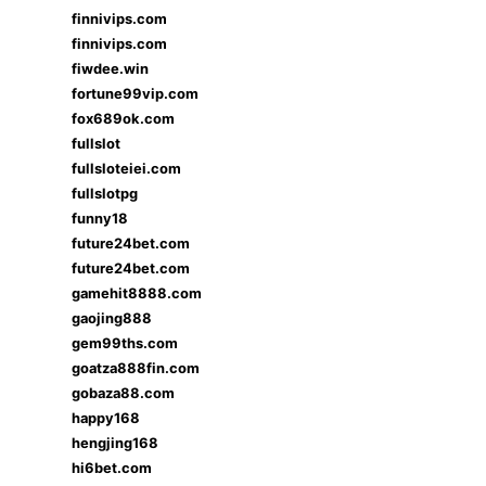
finnivips.com
finnivips.com
fiwdee.win
fortune99vip.com
fox689ok.com
fullslot
fullsloteiei.com
fullslotpg
funny18
future24bet.com
future24bet.com
gamehit8888.com
gaojing888
gem99ths.com
goatza888fin.com
gobaza88.com
happy168
hengjing168
hi6bet.com