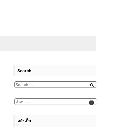
Search
คลังเก็บ