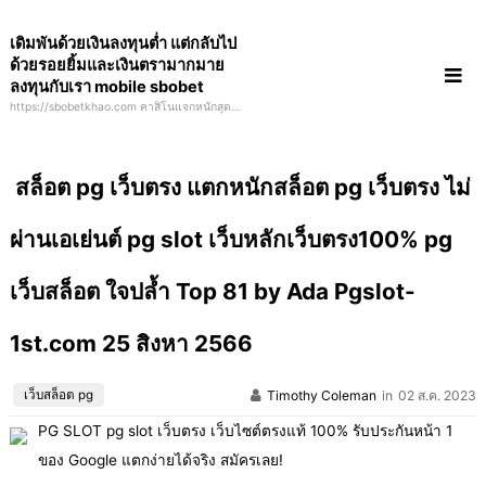
Skip
เดิมพันด้วยเงินลงทุนต่ำ แต่กลับไป
to
ด้วยรอยยิ้มและเงินตรามากมาย
content
ลงทุนกับเรา mobile sbobet
https://sbobetkhao.com คาสิโนแจกหนักสุดๆ
ไม่มีใครที่เข้ามาแล้วไม่ได้กลับไป สมัครวันนี้ลุ้น
รางวัลรถไฟฟ้ามูลค่ากว่า 2 ล้านบาท
สล็อต pg เว็บตรง แตกหนักสล็อต pg เว็บตรง ไม่
ผ่านเอเย่นต์ pg slot เว็บหลักเว็บตรง100% pg
เว็บสล็อต ใจปล้ำ Top 81 by Ada Pgslot-
1st.com 25 สิงหา 2566
เว็บสล็อต pg
Timothy Coleman
in
02 ส.ค. 2023
PG SLOT pg slot เว็บตรง เว็บไซต์ตรงแท้ 100% รับประกันหน้า 1
ของ Google แตกง่ายได้จริง สมัครเลย!