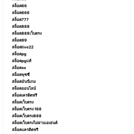
สล็อต66
สล็อต666
สล็อต777
สล็อต888
สล็อต888เว็บตรง
สล็อต99
สล็อตlive22
สล็อตpg
สล็อตpgแท้
สล็อตxo
สล็อตพุซซี่
สล็อตมันนี่เกม
สล็อตออนไลน์
สล็อตเครดิตฟรี
สล็อตเว็บตรง
สล็อตเว็บตรง 168
สล็อตเว็บตรง888
สล็อตเว็บตรงไม่ผ่านเอเย่นต์
สล็อตเเครดิตฟรี