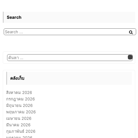
Search
คลังเก็บ
สิงหาคม 2026
กรกฎาคม 2026
มิถุนายน 2026
พฤษภาคม 2026
เมษายน 2026
มีนาคม 2026
กุมภาพันธ์ 2026
มกราคม 2026