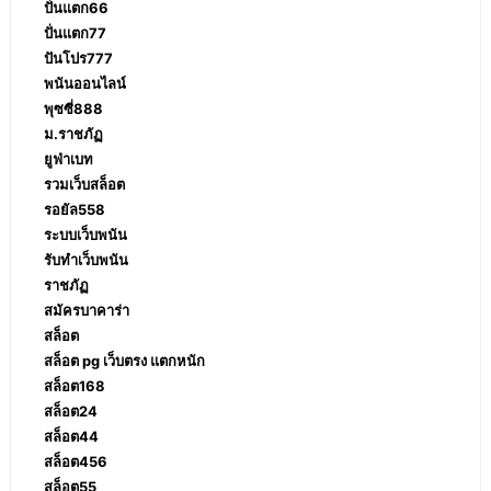
ปั่นแตก66
ปั่นแตก77
ปันโปร777
พนันออนไลน์
พุซซี่888
ม.ราชภัฏ
ยูฟ่าเบท
รวมเว็บสล็อต
รอยัล558
ระบบเว็บพนัน
รับทำเว็บพนัน
ราชภัฏ
สมัครบาคาร่า
สล็อต
สล็อต pg เว็บตรง แตกหนัก
สล็อต168
สล็อต24
สล็อต44
สล็อต456
สล็อต55