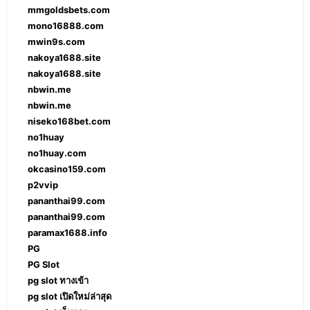
mmgoldsbets.com
mono16888.com
mwin9s.com
nakoya1688.site
nakoya1688.site
nbwin.me
nbwin.me
niseko168bet.com
no1huay
no1huay.com
okcasino159.com
p2vvip
pananthai99.com
pananthai99.com
paramax1688.info
PG
PG Slot
pg slot ทางเข้า
pg slot เปิดใหม่ล่าสุด