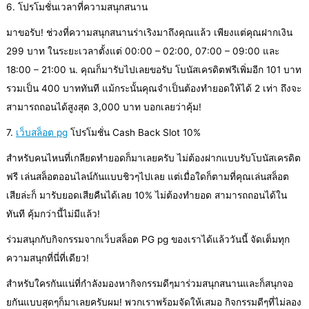
6. โปรโมชั่นเวลาที่ความสนุกสนาน
มาขอรับ! ช่วงที่ความสนุกสนานร่าเริงมาถึงคุณแล้ว เพียงแต่คุณฝากเงิน
299 บาท ในระยะเวลาตั้งแต่ 00:00 – 02:00, 07:00 – 09:00 และ
18:00 – 21:00 น. คุณก็มารับไปเลยขอรับ โบนัสเครดิตฟรีเพิ่มอีก 101 บาท
รวมเป็น 400 บาททันที แม้กระนั้นคุณจำเป็นต้องทำยอดให้ได้ 2 เท่า ถึงจะ
สามารถถอนได้สูงสุด 3,000 บาท บอกเลยว่าคุ้ม!
7.
เว็บสล็อต pg
โปรโมชั่น Cash Back Slot 10%
สำหรับคนไหนที่เกลียดทำยอดก็มาเลยครับ ไม่ต้องฝากแบบรับโบนัสเครดิต
ฟรี เล่นสล็อตออนไลน์กันแบบชิวๆไปเลย แต่เมื่อใดก็ตามที่คุณเล่นสล็อต
เสียล่ะก็ มารับยอดเสียคืนได้เลย 10% ไม่ต้องทำยอด สามารถถอนได้ใน
ทันที คุ้มกว่านี้ไม่มีแล้ว!
ร่วมสนุกกับกิจกรรมจากเว็บสล็อต PG pg ของเราได้แล้ววันนี้ จัดเต็มทุก
ความสนุกที่นี่ที่เดียว!
สำหรับใครกันแน่ที่กำลังมองหากิจกรรมดีๆมาร่วมสนุกสนานและก็สนุกจอ
ยกันแบบสุดๆก็มาเลยครับผม! พวกเราพร้อมจัดให้เสมอ กิจกรรมดีๆที่ไม่ลอง