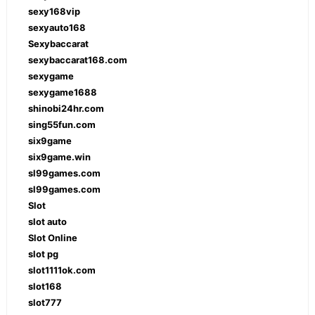
sexy168vip
sexyauto168
Sexybaccarat
sexybaccarat168.com
sexygame
sexygame1688
shinobi24hr.com
sing55fun.com
six9game
six9game.win
sl99games.com
sl99games.com
Slot
slot auto
Slot Online
slot pg
slot1111ok.com
slot168
slot777