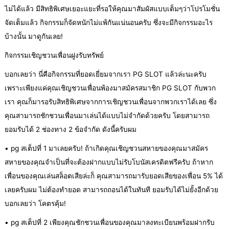
ไม่ได้แล้ว มีสิทธิพิเศษเยอะแยะที่รอให้คุณมาสัมผัสแบบเต็มๆว่าโปรโมชั่น
จัดเต็มแล้ว กิจกรรมก็จัดหนักไม่แพ้กันแน่นอนครับ ซึ่งจะมีกิจกรรมอะไร
บ้างนั้น มาดูกันเลย!
กิจกรรมเชิญชวนเพื่อนฝูงรับทรัพย์
บอกเลยว่า นี่คือกิจกรรมที่ยอดเยี่ยมจากเรา PG SLOT แล้วล่ะนะครับ
เพราะเพียงแค่คุณเชิญชวนเพื่อนพ้องมาสมัครสมาชิก PG SLOT กับพวก
เรา คุณก็มารอรับสิทธิพิเศษจากการเชิญชวนเพื่อนจากพวกเราได้เลย ซึ่ง
คุณสามารถชักชวนเพื่อนมาเล่นได้แบบไม่จำกัดด้วยครับ โดยสามารถ
ยอมรับได้ 2 ช่องทาง 2 ข้อจำกัด ดังนี้ครับผม
• pg สเต็ปที่ 1 มาเลยครับ! ถ้าเกิดคุณเชิญชวนสหายของคุณมาสมัคร
สหายของคุณจำเป็นที่จะต้องฝากแบบไม่รับโบนัสเครดิตฟรีครับ ถ้าหาก
เพื่อนของคุณเล่นสล็อตเสียล่ะก็ คุณสามารถมารับยอดเสียของเพื่อน 5% ได้
เลยครับผม ไม่ต้องทำยอด สามารถถอนได้ในทันที ยอมรับได้ไม่ยั้งอีกด้วย
บอกเลยว่า โคตรคุ้ม!
• pg สเต็ปที่ 2 เพียงคุณชักชวนเพื่อนของคุณมาลงทะเบียนพร้อมฝากรับ