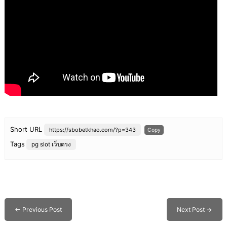
Short URL
https://sbobetkhao.com/?p=343
Copy
Tags
pg slot เว็บตรง
←
Previous Post
Next Post
→