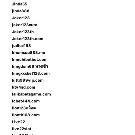
Jinda55
jinda888
Joker123
joker123auto
Joker123th
Joker123th.com
judhai168
khumsup888.me
kimchibetbet.com
kingdom66 ทางเข้า
kingxxxbet123.com
kitti999vip.com
ktv4sd.com
lalikabetsgame.com
lcbet444.com
lion123สล็อต
lionth168.com
Live22
live22slot