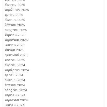
ธันวาคม 2025
พฤศจิกายน 2025
ตุลาคม 2025
กันยายน 2025
สิงหาคม 2025
กรกฎาคม 2025
มิถุนายน 2025
พฤษภาคม 2025
เมษายน 2025
มีนาคม 2025
กุมภาพันธ์ 2025
มกราคม 2025
ธันวาคม 2024
พฤศจิกายน 2024
ตุลาคม 2024
กันยายน 2024
สิงหาคม 2024
กรกฎาคม 2024
มิถุนายน 2024
พฤษภาคม 2024
เมษายน 2024