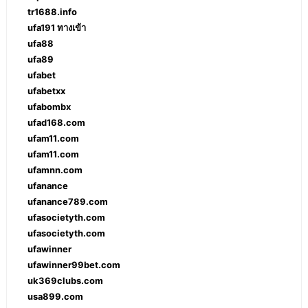
tr1688.info
ufa191 ทางเข้า
ufa88
ufa89
ufabet
ufabetxx
ufabombx
ufad168.com
ufam11.com
ufam11.com
ufamnn.com
ufanance
ufanance789.com
ufasocietyth.com
ufasocietyth.com
ufawinner
ufawinner99bet.com
uk369clubs.com
usa899.com