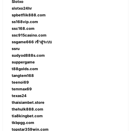
Slotxo
slotxo24hr
spbetflik888.com
ss168vip.com
ssc168.com
ssc915casino.com
ssgame666 เข้าสู่ระบบ
ssru
sudyod888s.com
suppergame
t88golds.com
tangtem168
teenoi69
temmax69
texas24
thaisiambet.store
thehulk888.com
tia8kingbet.com
tkbpgg.com
topstar359win.com