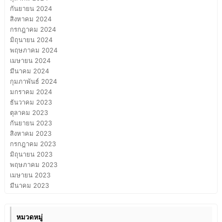
กันยายน 2024
สิงหาคม 2024
กรกฎาคม 2024
มิถุนายน 2024
พฤษภาคม 2024
เมษายน 2024
มีนาคม 2024
กุมภาพันธ์ 2024
มกราคม 2024
ธันวาคม 2023
ตุลาคม 2023
กันยายน 2023
สิงหาคม 2023
กรกฎาคม 2023
มิถุนายน 2023
พฤษภาคม 2023
เมษายน 2023
มีนาคม 2023
หมวดหมู่