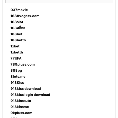
037movie
1688vegasx.com
168slot
168สล็อต
188bet
188betth
1xbet
1xbetth
77UFA
789pluss.com
888pg
8lots.me
918Kiss
918kiss download
918kiss login download
918kissauto
918kissme
9kpluss.com