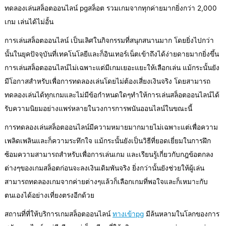
ทดลองเล่นสล็อตออนไลน์ pgสล็อต รวมเกมจากทุกค่ายมากยิ่งกว่า 2,000
เกม เล่นได้ไม่อั้น
การเล่นสล็อตออนไลน์ เป็นเลิศในกิจกรรมที่สนุกสนานมาก โดยยิ่งไปกว่า
นั้นในยุคปัจจุบันที่เทคโนโลยีและก็อินเทอร์เน็ตเข้าถึงได้ง่ายดายมากยิ่งขึ้น
การเล่นสล็อตออนไลน์ไม่เฉพาะแต่มีเกมเยอะแยะให้เลือกเล่น แม้กระนั้นยัง
มีโอกาสสำหรับเพื่อการทดลองเล่นโดยไม่ต้องเสี่ยงเงินจริง โดยสามารถ
ทดลองเล่นได้ทุกเกมและไม่มีข้อกำหนดใดๆทำให้การเล่นสล็อตออนไลน์ได้
รับความนิยมอย่างแพร่หลายในวงการการพนันออนไลน์ในขณะนี้
การทดลองเล่นสล็อตออนไลน์มีความหมายมากมายไม่เฉพาะแต่เพื่อความ
เพลิดเพลินและก็ความระทึกใจ แม้กระนั้นยังเป็นวิธีที่ยอดเยี่ยมในการฝึก
ซ้อมความสามารถสำหรับเพื่อการเล่นเกม และเรียนรู้เกี่ยวกับกฎข้อตกลง
ต่างๆของเกมสล็อตก่อนจะลงเงินเดิมพันจริง ยิ่งกว่านั้นยังช่วยให้ผู้เล่น
สามารถทดลองเกมจากค่ายต่างๆแล้วก็เลือกเกมที่พอใจและก็เหมาะกับ
ตนเองได้อย่างเที่ยงตรงอีกด้วย
สถานที่ที่ให้บริการเกมสล็อตออนไลน์
ทางเข้าpg
มีล้นหลามในโลกของการ