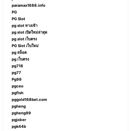
paramax1688.info
PG
PG Slot
pg slot ทางเข้า
pg slot เปิดใหม่ล่าสุด
pg slot เว็บตรง
PG Slot เว็บใหม่
pg สล็อต
pg เว็บตรง
pg718
pg77
Pg99
pgceo
pgfish
pggold168bet.com
pgheng
pgheng99
pgjoker
pgk44b