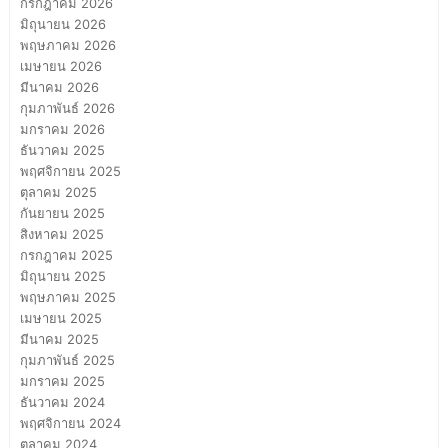
กรกฎาคม 2026
มิถุนายน 2026
พฤษภาคม 2026
เมษายน 2026
มีนาคม 2026
กุมภาพันธ์ 2026
มกราคม 2026
ธันวาคม 2025
พฤศจิกายน 2025
ตุลาคม 2025
กันยายน 2025
สิงหาคม 2025
กรกฎาคม 2025
มิถุนายน 2025
พฤษภาคม 2025
เมษายน 2025
มีนาคม 2025
กุมภาพันธ์ 2025
มกราคม 2025
ธันวาคม 2024
พฤศจิกายน 2024
ตุลาคม 2024