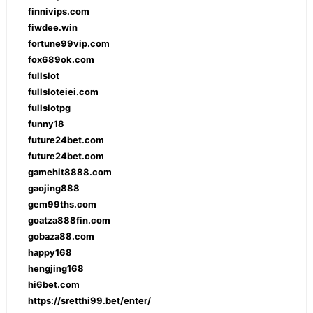
finnivips.com
fiwdee.win
fortune99vip.com
fox689ok.com
fullslot
fullsloteiei.com
fullslotpg
funny18
future24bet.com
future24bet.com
gamehit8888.com
gaojing888
gem99ths.com
goatza888fin.com
gobaza88.com
happy168
hengjing168
hi6bet.com
https://sretthi99.bet/enter/