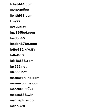
lcbet444.com
lion123สล็อต
lionth168.com
Live22
live22slot
lnw365bet.com
london45
london6789.com
lotto432 ทางเข้า
lotto888
luis16888.com
lux555.net
lux555.net
m4newonline.com
m4newonline.com
macau69 สมัคร
macau888.win
marinapluss.com
mario678