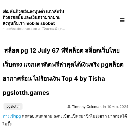
Skip
เดิมพันด้วยเงินลงทุนต่ำ แต่กลับไป
to
ด้วยรอยยิ้มและเงินตรามากมาย
content
ลงทุนกับเรา mobile sbobet
https://sbobetkhao.com คาสิโนแจกหนักสุดๆ
ไม่มีใครที่เข้ามาแล้วไม่ได้กลับไป สมัครวันนี้ลุ้น
รางวัลรถไฟฟ้ามูลค่ากว่า 2 ล้านบาท
สล็อต pg 12 July 67 พีจีสล็อต สล็อตเว็บไทย
เว็บตรง แจกเครดิตฟรีล่าสุดได้เงินจริง pgสล็อต
อากาศร้อน ไม่ร้อนเงิน Top 4 by Tisha
pgslotth.games
pgslotth
Timothy Coleman
in
10 พ.ค. 2024
ทางเข้าpg
ทดสอบเล่นทุกเกม ลงทะเบียนเป็นสมาชิกไม่ยุ่งยาก ฝากถอนได้
ไม่ยั้ง