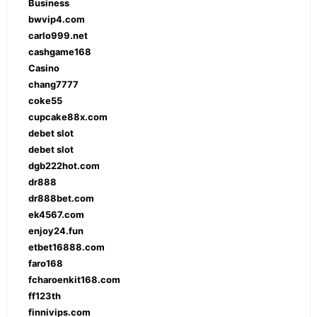
Business
bwvip4.com
carlo999.net
cashgame168
Casino
chang7777
coke55
cupcake88x.com
debet slot
debet slot
dgb222hot.com
dr888
dr888bet.com
ek4567.com
enjoy24.fun
etbet16888.com
faro168
fcharoenkit168.com
ff123th
finnivips.com