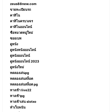
zeus88new.com
ขายทะเบียนรถ
คาสิโน
คาสิโนครบวงจร
คาสิโนออนไลน์
ชื่อหมวดหมู่ใหม่
ซอยเบท
ดูหนัง
ดูหนังหนังออนไลน์
ดูหนังออนไลน์
ดูหนังออนไลน์ 2023
ดูหนังใหม่
ทดลองเล่นpg
ทดลองเล่นสล็อต
ทดลองเล่นสล็อต pg
ทางเข้า live22
ทางเข้าpg
ทางเข้าเล่น slotxo
ทำเว็บพนัน