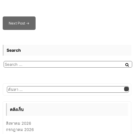
Next Post
→
Search
คลังเก็บ
สิงหาคม 2026
กรกฎาคม 2026