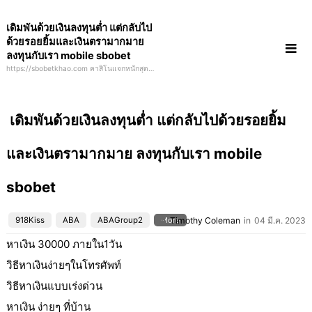
Skip
เดิมพันด้วยเงินลงทุนต่ำ แต่กลับไป
to
ด้วยรอยยิ้มและเงินตรามากมาย
content
ลงทุนกับเรา mobile sbobet
https://sbobetkhao.com คาสิโนแจกหนักสุดๆ
ไม่มีใครที่เข้ามาแล้วไม่ได้กลับไป สมัครวันนี้ลุ้น
รางวัลรถไฟฟ้ามูลค่ากว่า 2 ล้านบาท
เดิมพันด้วยเงินลงทุนต่ำ แต่กลับไปด้วยรอยยิ้ม
และเงินตรามากมาย ลงทุนกับเรา mobile
sbobet
918Kiss
ABA
ABAGroup2
More
Timothy Coleman
in
04 มี.ค. 2023
หาเงิน 30000 ภายใน1วัน
วิธีหาเงินง่ายๆในโทรศัพท์
วิธีหาเงินแบบเร่งด่วน
หาเงิน ง่ายๆ ที่บ้าน