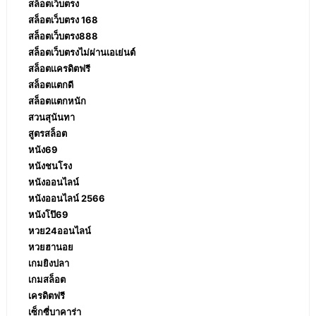
สล็อตเว็บตรง
สล็อตเว็บตรง 168
สล็อตเว็บตรง888
สล็อตเว็บตรงไม่ผ่านเอเย่นต์
สล็อตเเครดิตฟรี
สล็อตแตกดี
สล็อตแตกหนัก
สวนสุนันทา
สูตรสล็อต
หนัง69
หนังชนโรง
หนังออนไลน์
หนังออนไลน์ 2566
หนังโป๊69
หวย24ออนไลน์
หวยฮานอย
เกมยิงปลา
เกมสล็อต
เครดิตฟรี
เซ็กซี่บาคาร่า