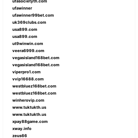
ufasocietyth.com
ufawinner
ufawinner99bet.com
uk369clubs.com
usa899.com
usa899.com
ut9winwin.com
veera6999.com
vegasisland168bet.com
vegasisland168bet.com
viperpro1.com
vvip16688.com
westbluez168bet.com
westbluez168bet.com
winherovip.com
www.tuktukth.us
www.tuktukth.us
xpay88game.com
xway.info
zeus66