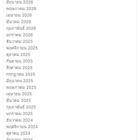
มิถุนายน 2026
พฤษภาคม 2026
เมษายน 2026
มีนาคม 2026
กุมภาพันธ์ 2026
มกราคม 2026
ธันวาคม 2025
พฤศจิกายน 2025
ตุลาคม 2025
กันยายน 2025
สิงหาคม 2025
กรกฎาคม 2025
มิถุนายน 2025
พฤษภาคม 2025
เมษายน 2025
มีนาคม 2025
กุมภาพันธ์ 2025
มกราคม 2025
ธันวาคม 2024
พฤศจิกายน 2024
ตุลาคม 2024
กันยายน 2024