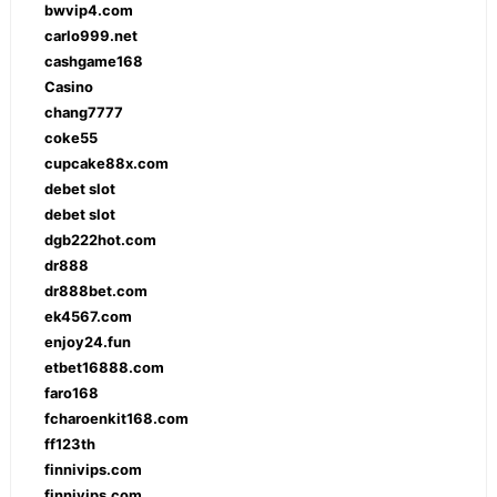
bwvip4.com
carlo999.net
cashgame168
Casino
chang7777
coke55
cupcake88x.com
debet slot
debet slot
dgb222hot.com
dr888
dr888bet.com
ek4567.com
enjoy24.fun
etbet16888.com
faro168
fcharoenkit168.com
ff123th
finnivips.com
finnivips.com