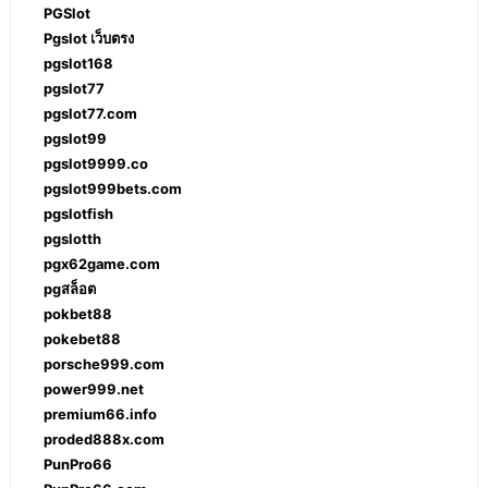
PGSlot
Pgslot เว็บตรง
pgslot168
pgslot77
pgslot77.com
pgslot99
pgslot9999.co
pgslot999bets.com
pgslotfish
pgslotth
pgx62game.com
pgสล็อต
pokbet88
pokebet88
porsche999.com
power999.net
premium66.info
proded888x.com
PunPro66