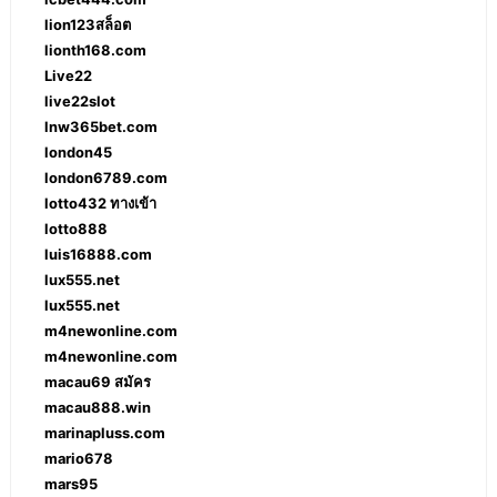
lion123สล็อต
lionth168.com
Live22
live22slot
lnw365bet.com
london45
london6789.com
lotto432 ทางเข้า
lotto888
luis16888.com
lux555.net
lux555.net
m4newonline.com
m4newonline.com
macau69 สมัคร
macau888.win
marinapluss.com
mario678
mars95