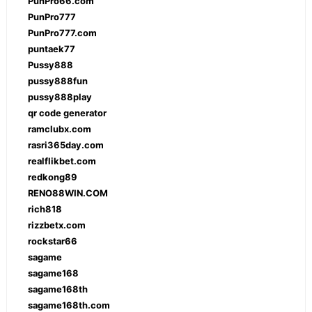
PunPro66.com
PunPro777
PunPro777.com
puntaek77
Pussy888
pussy888fun
pussy888play
qr code generator
ramclubx.com
rasri365day.com
realflikbet.com
redkong89
RENO88WIN.COM
rich818
rizzbetx.com
rockstar66
sagame
sagame168
sagame168th
sagame168th.com