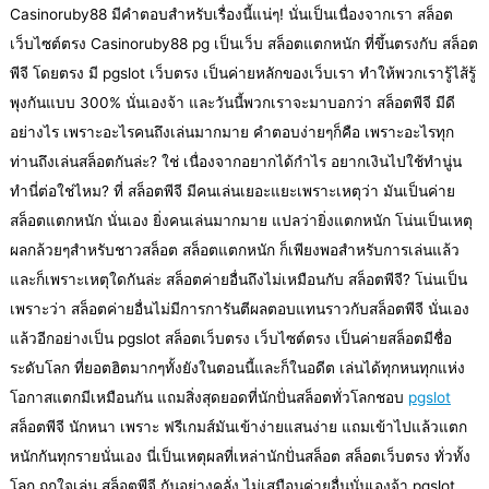
Casinoruby88 มีคำตอบสำหรับเรื่องนี้แน่ๆ! นั่นเป็นเนื่องจากเรา สล็อต
เว็บไซต์ตรง Casinoruby88 pg เป็นเว็บ สล็อตแตกหนัก ที่ขึ้นตรงกับ สล็อต
พีจี โดยตรง มี pgslot เว็บตรง เป็นค่ายหลักของเว็บเรา ทำให้พวกเรารู้ไส้รู้
พุงกันแบบ 300% นั่นเองจ้า และวันนี้พวกเราจะมาบอกว่า สล็อตพีจี มีดี
อย่างไร เพราะอะไรคนถึงเล่นมากมาย คำตอบง่ายๆก็คือ เพราะอะไรทุก
ท่านถึงเล่นสล็อตกันล่ะ? ใช่ เนื่องจากอยากได้กำไร อยากเงินไปใช้ทำนู่น
ทำนี่ต่อใช่ไหม? ที่ สล็อตพีจี มีคนเล่นเยอะแยะเพราะเหตุว่า มันเป็นค่าย
สล็อตแตกหนัก นั่นเอง ยิ่งคนเล่นมากมาย แปลว่ายิ่งแตกหนัก โน่นเป็นเหตุ
ผลกล้วยๆสำหรับชาวสล็อต สล็อตแตกหนัก ก็เพียงพอสำหรับการเล่นแล้ว
และก็เพราะเหตุใดกันล่ะ สล็อตค่ายอื่นถึงไม่เหมือนกับ สล็อตพีจี? โน่นเป็น
เพราะว่า สล็อตค่ายอื่นไม่มีการการันตีผลตอบแทนราวกับสล็อตพีจี นั่นเอง
แล้วอีกอย่างเป็น pgslot สล็อตเว็บตรง เว็บไซต์ตรง เป็นค่ายสล็อตมีชื่อ
ระดับโลก ที่ยอตฮิตมากๆทั้งยังในตอนนี้และก็ในอดีต เล่นได้ทุกหนทุกแห่ง
โอกาสแตกมีเหมือนกัน แถมสิ่งสุดยอดที่นักปั่นสล็อตทั่วโลกชอบ
pgslot
สล็อตพีจี นักหนา เพราะ ฟรีเกมส์มันเข้าง่ายแสนง่าย แถมเข้าไปแล้วแตก
หนักกันทุกรายนั่นเอง นี่เป็นเหตุผลที่เหล่านักปั่นสล็อต สล็อตเว็บตรง ทั่วทั้ง
โลก ถูกใจเล่น สล็อตพีจี กันอย่างคลั่ง ไม่เสมือนค่ายอื่นนั่นเองจ้า pgslot