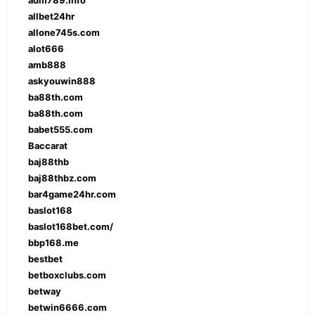
allbet24hr
allone745s.com
alot666
amb888
askyouwin888
ba88th.com
ba88th.com
babet555.com
Baccarat
baj88thb
baj88thbz.com
bar4game24hr.com
baslot168
baslot168bet.com/
bbp168.me
bestbet
betboxclubs.com
betway
betwin6666.com