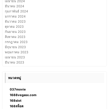
เมษายน 2024
มีนาคม 2024
กุมภาพันธ์ 2024
มกราคม 2024
ธันวาคม 2023
ตุลาคม 2023
กันยายน 2023
สิงหาคม 2023
กรกฎาคม 2023
มิถุนายน 2023
พฤษภาคม 2023
เมษายน 2023
มีนาคม 2023
หมวดหมู่
037movie
1688vegasx.com
168slot
168สล็อต