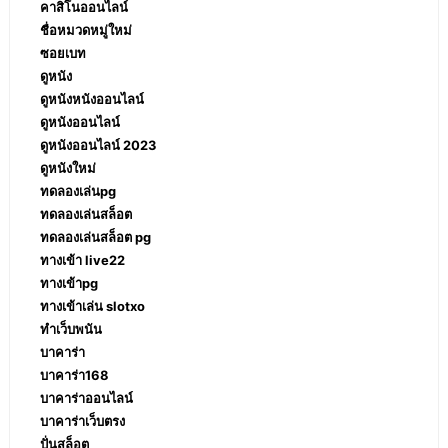
คาสิโนออนไลน์
ชื่อหมวดหมู่ใหม่
ซอยเบท
ดูหนัง
ดูหนังหนังออนไลน์
ดูหนังออนไลน์
ดูหนังออนไลน์ 2023
ดูหนังใหม่
ทดลองเล่นpg
ทดลองเล่นสล็อต
ทดลองเล่นสล็อต pg
ทางเข้า live22
ทางเข้าpg
ทางเข้าเล่น slotxo
ทำเว็บพนัน
บาคาร่า
บาคาร่า168
บาคาร่าออนไลน์
บาคาร่าเว็บตรง
ปั่นสล็อต