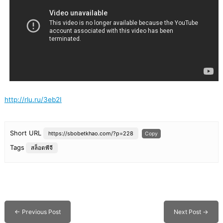
http://rlu.ru/3eb2I
Short URL
https://sbobetkhao.com/?p=228
Copy
Tags
สล็อตพีจี
←
Previous Post
Next Post
→