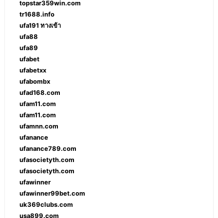
topstar359win.com
tr1688.info
ufa191 ทางเข้า
ufa88
ufa89
ufabet
ufabetxx
ufabombx
ufad168.com
ufam11.com
ufam11.com
ufamnn.com
ufanance
ufanance789.com
ufasocietyth.com
ufasocietyth.com
ufawinner
ufawinner99bet.com
uk369clubs.com
usa899.com