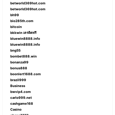
betworld369hot.com
betworld369hot.com
bh99
bio285th.com
bitcoin
bkkwin เครดิตฟรี
bluewin8888.info
bluewin8888.info
bng55
bombet888.win
bonanza99
bonus888
boonlert1688.com
brazil999
Business
bwvip4.com
carlo999.net
cashgame168
Casino