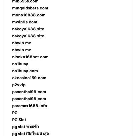
mib555s.com
mmgoldsbets.com
mono16888.com
mwin9s.com
nakoya1688.site
nakoya1688.site
nbwin.me
nbwin.me
niseko168bet.com
no1huay
no1huay.com
okcasino159.com
p2vvip
pananthai99.com
pananthai99.com
paramax1688.info
PG
PG Slot
pg slot ทางเข้า
pg slot เปิดใหม่ล่าสุด