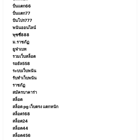
ปั่นแตก66
ปั่นแตก77
ปันโปร777
พนันออนไลน์
พุซซี่888
ม.ราชภัฏ
ยูฟ่าเบท
รวมเว็บสล็อต
รอยัล558
ระบบเว็บพนัน
รับทำเว็บพนัน
ราชภัฏ
สมัครบาคาร่า
สล็อต
สล็อต pg เว็บตรง แตกหนัก
สล็อต168
สล็อต24
สล็อต44
สล็อต456