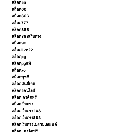
สล็อต55
สล็อต66
สล็อต666
สล็อต777
สล็อต888
สล็อต888เว็บตรง
สล็อต99
สล็อตlive22
สล็อตpg
สล็อตpgแท้
สล็อตxo
สล็อตพุซซี่
สล็อตมันนี่เกม
สล็อตออนไลน์
สล็อตเครดิตฟรี
สล็อตเว็บตรง
สล็อตเว็บตรง 168
สล็อตเว็บตรง888
สล็อตเว็บตรงไม่ผ่านเอเย่นต์
สล็อตเเครดิตฟรี