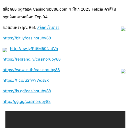
สล็อต88 pgสล็อต Casinoruby88.com 4 มีนา 2023 Felicia คาสิโน
pgสล็อตแอพสล็อต Top 94
ขอขอบพระคุณ Ref.
สล็อตเว็บตรง
https://bit.ly/casinoruby88
http://ow.ly/Pt5M50NhtVh
https://rebrand.ly/casinoruby88
https://wow.in.th/casinoruby88
https://t.co/uSfwYWqsEk
https://is.gd/casinoruby88
http://gg.gg/casinoruby88