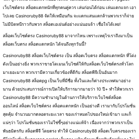
เว็บไซต์ตรง สล็อตแตกหนักที่ทุกคนคู่ควร เล่นก่อนได้ก่อน เล่นแตกแจก เอา
ไปเลย Casinoruby88 จัดให้เหมือนกัน จะแตกแสนแตกล้านพวกเราก็จ่าย
ไม่มีบิดหนีราวกับพวก สล็อตเอเย่นต์อย่างแน่นอนจ้า เชื่อใจได้เลย!
สล็อตเว็บไซต์ตรง Casinoruby88 มาจากไหน เพราะเหตุไรเราถึงมาเป็น
สล็อตเว็บตรง สล็อตแตกหนัก ได้จนถึงทุกวันนี้?
Casinoruby88 สล็อตเว็บไซต์ตรง เป็น สล็อตเว็บตรง สล็อตแตกหนัก ที่โด่ง
ดังเป็นอย่างยิ่ง พวกเราขายโดเมนเว็บไซต์ให้กับสล็อตเว็บไซต์ตรงทั่วโลก
มาเยอะมาก พวกเรามีความเกี่ยวข้องที่ดีกับ สล็อตพีจีเป็นอันมาก
Casinoruby88 สล็อตpg เป็นเว็บที่มีชื่อ ทั้งในและก็ต่างประเทศมาอย่าง
นาน ด้วยประสบการณ์การเปิดให้บริการมากมายว่า 10 ปี+ ทำให้พวกเรา
Casinoruby88 มีความชำนาญในด้านการให้บริการเว็บไซต์สล็อต
ออนไลน์ สล็อตเว็บไซต์ตรง สล็อตแตกหนัก เป็นอย่างดี เรามากับโปรโมชั่น
สุดคุ้ม จำนวนมากตลอดระยะเวลา ของเก่าหมดไปของใหม่เข้ามา และก็
แน่ๆว่า โปรโมชั่นของเราไม่ใช่ขี้ๆอย่างแน่แท้จ้า เนื่องจากว่าพวกเราเป็น
พันธมิตรกับ สล็อตพีจี โดยตรง ทำให้ Casinoruby88 สล็อตเว็บตรงของเรา