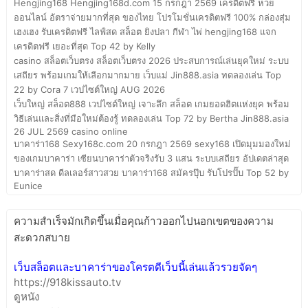
Hengjing168 Hengjing168d.com 15 กรกฎา 2569 เครดิตฟรี หวย
ออนไลน์ อัตราจ่ายมากที่สุด ของไทย โปรโมชั่นเครดิตฟรี 100% กล่องสุ่ม
เฮงเฮง รับเครดิตฟรี ไลฟ์สด สล็อต ยิงปลา กีฬา ไพ่ hengjing168 แจก
เครดิตฟรี เยอะที่สุด Top 42 by Kelly
casino สล็อตเว็บตรง สล็อตเว็บตรง 2026 ประสบการณ์เล่นยุคใหม่ ระบบ
เสถียร พร้อมเกมให้เลือกมากมาย เว็บแม่ Jin888.asia ทดลองเล่น Top
22 by Cora 7 เวปไซต์ใหญ่ AUG 2026
เว็บใหญ่ สล็อต888 เวปไซต์ใหญ่ เจาะลึก สล็อต เกมยอดฮิตแห่งยุค พร้อม
วิธีเล่นและสิ่งที่มือใหม่ต้องรู้ ทดลองเล่น Top 72 by Bertha Jin888.asia
26 JUL 2569 casino online
บาคาร่า168 Sexy168c.com 20 กรกฎา 2569 sexy168 เปิดมุมมองใหม่
ของเกมบาคาร่า เซียนบาคาร่าตัวจริงรับ 3 แสน ระบบเสถียร อัปเดตล่าสุด
บาคาร่าสด ดีลเลอร์สาวสวย บาคาร่า168 สมัครปุ๊บ รับโปรปั๊บ Top 52 by
Eunice
ความสำเร็จมักเกิดขึ้นเมื่อคุณก้าวออกไปนอกเขตของความ
สะดวกสบาย
เว็บสล็อตและบาคาร่าของโครตดีเว็บนี้เล่นแล้วรวยจัดๆ
https://918kissauto.tv
ดูหนัง