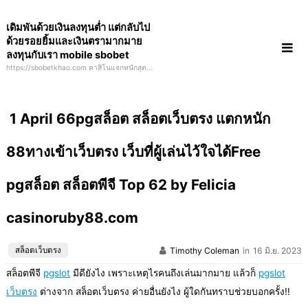
Skip
เดิมพันด้วยเงินลงทุนต่ำ แต่กลับไป
to
ด้วยรอยยิ้มและเงินตรามากมาย
content
ลงทุนกับเรา mobile sbobet
https://sbobetkhao.com คาสิโนแจกหนักสุดๆ
ไม่มีใครที่เข้ามาแล้วไม่ได้กลับไป สมัครวันนี้ลุ้น
รางวัลรถไฟฟ้ามูลค่ากว่า 2 ล้านบาท
1 April 66pgสล็อต สล็อตเว็บตรง แตกหนัก
88ทางเข้าเว็บตรง เว็บที่ผู้เล่นไว้ใจได้Free
pgสล็อต สล็อตพีจี Top 62 by Felicia
casinoruby88.com
สล็อตเว็บตรง
Timothy Coleman
in
16 มิ.ย. 2023
สล็อตพีจี
pgslot
มีดียังไง เพราะเหตุไรคนถึงเล่นมากมาย แล้วก็
pgslot
เว็บตรง
ต่างจาก สล็อตเว็บตรง ค่ายอื่นยังไง ผู้ใดกันทราบช่วยบอกครั้ง!!