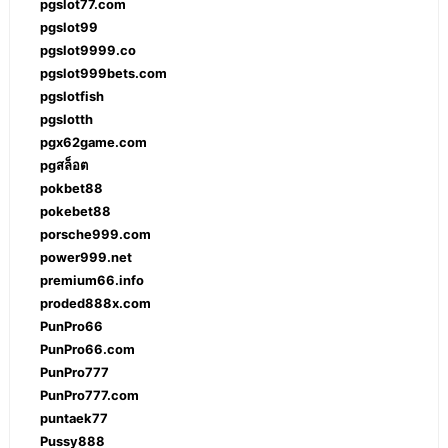
pgslot77.com
pgslot99
pgslot9999.co
pgslot999bets.com
pgslotfish
pgslotth
pgx62game.com
pgสล็อต
pokbet88
pokebet88
porsche999.com
power999.net
premium66.info
proded888x.com
PunPro66
PunPro66.com
PunPro777
PunPro777.com
puntaek77
Pussy888