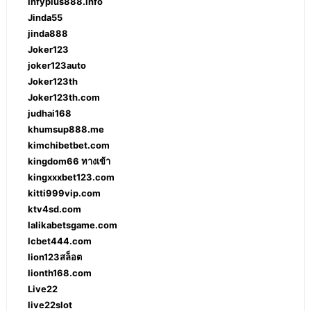
infyplus888.info
Jinda55
jinda888
Joker123
joker123auto
Joker123th
Joker123th.com
judhai168
khumsup888.me
kimchibetbet.com
kingdom66 ทางเข้า
kingxxxbet123.com
kitti999vip.com
ktv4sd.com
lalikabetsgame.com
lcbet444.com
lion123สล็อต
lionth168.com
Live22
live22slot