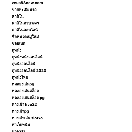
zeus88new.com
ขายทะเบียนรถ
คาสิโน
คาสิโนครบวงจร
คาสิโนออนไลน์
ชื่อหมวดหมู่ใหม่
ซอยเบท
ดูหนัง
ดูหนังหนังออนไลน์
ดูหนังออนไลน์
ดูหนังออนไลน์ 2023
ดูหนังใหม่
ทดลองเล่นpg
ทดลองเล่นสล็อต
ทดลองเล่นสล็อต pg
ทางเข้า live22
ทางเข้าpg
ทางเข้าเล่น slotxo
ทำเว็บพนัน
บาคาร่า