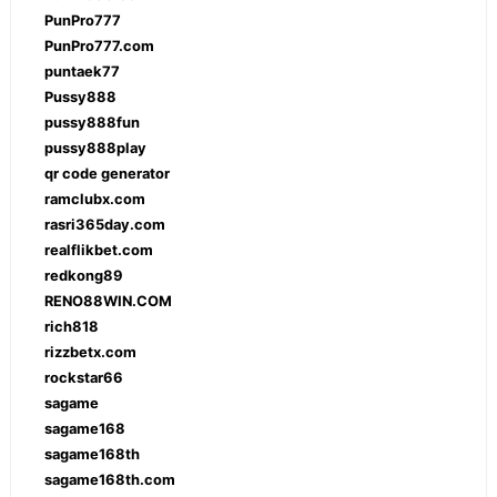
PunPro777
PunPro777.com
puntaek77
Pussy888
pussy888fun
pussy888play
qr code generator
ramclubx.com
rasri365day.com
realflikbet.com
redkong89
RENO88WIN.COM
rich818
rizzbetx.com
rockstar66
sagame
sagame168
sagame168th
sagame168th.com