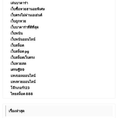
เล่นบาคาร่า
เว็บซื้อหวยฮานอยพิเศษ
เว็บตรงไม่ผ่านเอเย่นต์
เว็บถูกหวย
เว็บบาคาร่าที่ดีที่สุด
เว็บพนัน
เว็บพนันออนไลน์
เว็บสล็อต
เว็บสล็อต pg
เว็บสล็อตเว็บตรง
เว็บหวยสด
เศรษฐี99
แทงบอลออนไลน์
แทงหวยออนไลน์
โจ๊กเกอร์123
ไทยสล็อต 888
เรื่องล่าสุด