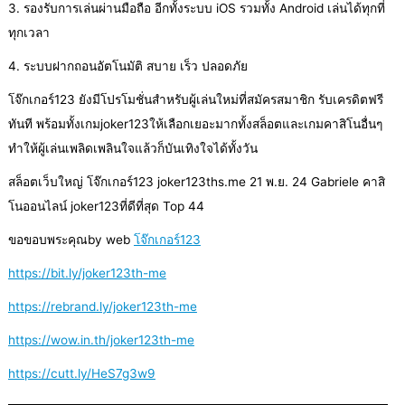
3. รองรับการเล่นผ่านมือถือ อีกทั้งระบบ iOS รวมทั้ง Android เล่นได้ทุกที่
ทุกเวลา
4. ระบบฝากถอนอัตโนมัติ สบาย เร็ว ปลอดภัย
โจ๊กเกอร์123 ยังมีโปรโมชั่นสำหรับผู้เล่นใหม่ที่สมัครสมาชิก รับเครดิตฟรี
ทันที พร้อมทั้งเกมjoker123ให้เลือกเยอะมากทั้งสล็อตและเกมคาสิโนอื่นๆ
ทำให้ผู้เล่นเพลิดเพลินใจแล้วก็บันเทิงใจได้ทั้งวัน
สล็อตเว็บใหญ่ โจ๊กเกอร์123 joker123ths.me 21 พ.ย. 24 Gabriele คาสิ
โนออนไลน์ joker123ที่ดีที่สุด Top 44
ขอขอบพระคุณby web
โจ๊กเกอร์123
https://bit.ly/joker123th-me
https://rebrand.ly/joker123th-me
https://wow.in.th/joker123th-me
https://cutt.ly/HeS7g3w9