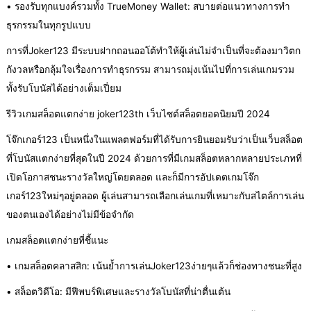
• รองรับทุกแบงค์รวมทั้ง TrueMoney Wallet: สบายต่อแนวทางการทำ
ธุรกรรมในทุกรูปแบบ
การที่Joker123 มีระบบฝากถอนออโต้ทำให้ผู้เล่นไม่จำเป็นที่จะต้องมาวิตก
กังวลหรือกลุ้มใจเรื่องการทำธุรกรรม สามารถมุ่งเน้นไปที่การเล่นเกมรวม
ทั้งรับโบนัสได้อย่างเต็มเปี่ยม
รีวิวเกมสล็อตแตกง่าย joker123th เว็บไซต์สล็อตยอดนิยมปี 2024
โจ๊กเกอร์123 เป็นหนึ่งในแพลตฟอร์มที่ได้รับการยินยอมรับว่าเป็นเว็บสล็อต
ที่โบนัสแตกง่ายที่สุดในปี 2024 ด้วยการที่มีเกมสล็อตหลากหลายประเภทที่
เปิดโอกาสชนะรางวัลใหญ่โดยตลอด และก็มีการอัปเดตเกมโจ๊ก
เกอร์123ใหม่ๆอยู่ตลอด ผู้เล่นสามารถเลือกเล่นเกมที่เหมาะกับสไตล์การเล่น
ของตนเองได้อย่างไม่มีข้อจำกัด
เกมสล็อตแตกง่ายที่ชี้แนะ
• เกมสล็อตคลาสสิก: เน้นย้ำการเล่นJoker123ง่ายๆแล้วก็ช่องทางชนะที่สูง
• สล็อตวิดีโอ: มีฟีพบร์พิเศษและรางวัลโบนัสที่น่าตื่นเต้น