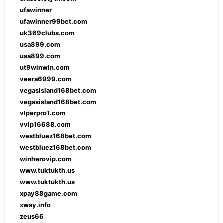
ufawinner
ufawinner99bet.com
uk369clubs.com
usa899.com
usa899.com
ut9winwin.com
veera6999.com
vegasisland168bet.com
vegasisland168bet.com
viperpro1.com
vvip16688.com
westbluez168bet.com
westbluez168bet.com
winherovip.com
www.tuktukth.us
www.tuktukth.us
xpay88game.com
xway.info
zeus66