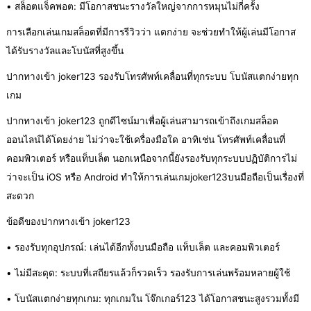
• สล็อตแจ็คพอต: มีโอกาสชนะรางวัลใหญ่จากการหมุนไม่กี่ครั้ง
การเลือกเล่นเกมสล็อตที่มีการรีวิวว่า แตกง่าย จะช่วยทำให้ผู้เล่นมีโอกาส
ได้รับรางวัลและโบนัสที่สูงขึ้น
ปากทางเข้า joker123 รองรับโทรศัพท์เคลื่อนที่ทุกระบบ โบนัสแตกง่ายทุก
เกม
ปากทางเข้า joker123 ถูกดีไซน์มาเพื่อผู้เล่นสามารถเข้าถึงเกมสล็อต
ออนไลน์ได้โดยง่าย ไม่ว่าจะใช้เครื่องมือใด อาทิเช่น โทรศัพท์เคลื่อนที่
คอมพิวเตอร์ หรือแท็บเล็ต นอกเหนือจากนี้ยังรองรับทุกระบบปฏิบัติการไม่
ว่าจะเป็น iOS หรือ Android ทำให้การเล่นเกมjoker123บนมือถือเป็นเรื่องที่
สะดวก
ข้อดีของปากทางเข้า joker123
• รองรับทุกอุปกรณ์: เล่นได้อีกทั้งบนมือถือ แท็บเล็ต และคอมพิวเตอร์
• ไม่มีสะดุด: ระบบที่เสถียรแล้วก็รวดเร็ว รองรับการเล่นพร้อมหลายผู้ใช้
• โบนัสแตกง่ายทุกเกม: ทุกเกมใน โจ๊กเกอร์123 ได้โอกาสชนะสูงรวมทั้งมี