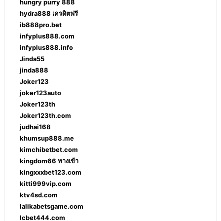
hungry purry 888
hydra888 เครดิตฟรี
ib888pro.bet
infyplus888.com
infyplus888.info
Jinda55
jinda888
Joker123
joker123auto
Joker123th
Joker123th.com
judhai168
khumsup888.me
kimchibetbet.com
kingdom66 ทางเข้า
kingxxxbet123.com
kitti999vip.com
ktv4sd.com
lalikabetsgame.com
lcbet444.com