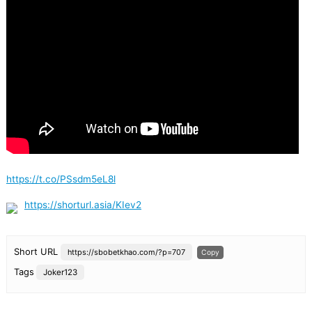
https://t.co/PSsdm5eL8l
https://shorturl.asia/KIev2
Short URL
https://sbobetkhao.com/?p=707
Copy
Tags
Joker123