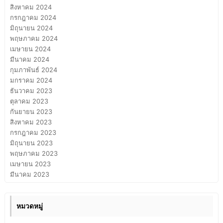
สิงหาคม 2024
กรกฎาคม 2024
มิถุนายน 2024
พฤษภาคม 2024
เมษายน 2024
มีนาคม 2024
กุมภาพันธ์ 2024
มกราคม 2024
ธันวาคม 2023
ตุลาคม 2023
กันยายน 2023
สิงหาคม 2023
กรกฎาคม 2023
มิถุนายน 2023
พฤษภาคม 2023
เมษายน 2023
มีนาคม 2023
หมวดหมู่