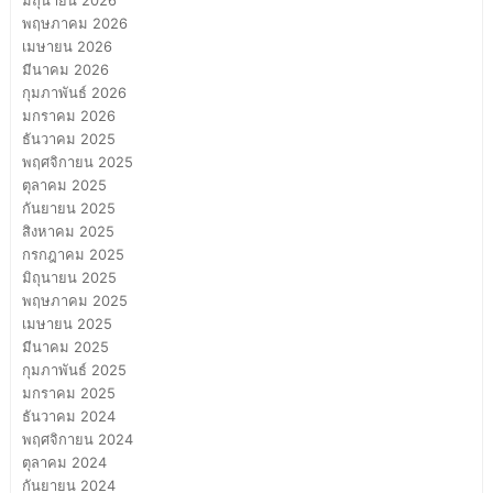
พฤษภาคม 2026
เมษายน 2026
มีนาคม 2026
กุมภาพันธ์ 2026
มกราคม 2026
ธันวาคม 2025
พฤศจิกายน 2025
ตุลาคม 2025
กันยายน 2025
สิงหาคม 2025
กรกฎาคม 2025
มิถุนายน 2025
พฤษภาคม 2025
เมษายน 2025
มีนาคม 2025
กุมภาพันธ์ 2025
มกราคม 2025
ธันวาคม 2024
พฤศจิกายน 2024
ตุลาคม 2024
กันยายน 2024