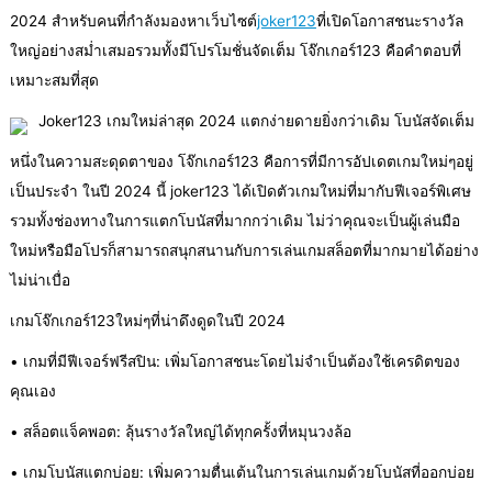
2024 สำหรับคนที่กำลังมองหาเว็บไซต์
joker123
ที่เปิดโอกาสชนะรางวัล
ใหญ่อย่างสม่ำเสมอรวมทั้งมีโปรโมชั่นจัดเต็ม โจ๊กเกอร์123 คือคำตอบที่
เหมาะสมที่สุด
Joker123 เกมใหม่ล่าสุด 2024 แตกง่ายดายยิ่งกว่าเดิม โบนัสจัดเต็ม
หนึ่งในความสะดุดตาของ โจ๊กเกอร์123 คือการที่มีการอัปเดตเกมใหม่ๆอยู่
เป็นประจำ ในปี 2024 นี้ joker123 ได้เปิดตัวเกมใหม่ที่มากับฟีเจอร์พิเศษ
รวมทั้งช่องทางในการแตกโบนัสที่มากกว่าเดิม ไม่ว่าคุณจะเป็นผู้เล่นมือ
ใหม่หรือมือโปรก็สามารถสนุกสนานกับการเล่นเกมสล็อตที่มากมายได้อย่าง
ไม่น่าเบื่อ
เกมโจ๊กเกอร์123ใหม่ๆที่น่าดึงดูดในปี 2024
• เกมที่มีฟีเจอร์ฟรีสปิน: เพิ่มโอกาสชนะโดยไม่จำเป็นต้องใช้เครดิตของ
คุณเอง
• สล็อตแจ็คพอต: ลุ้นรางวัลใหญ่ได้ทุกครั้งที่หมุนวงล้อ
• เกมโบนัสแตกบ่อย: เพิ่มความตื่นเต้นในการเล่นเกมด้วยโบนัสที่ออกบ่อย