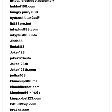
https://sretthi99.bet/enter/
hubbet168.com
hungry purry 888
hydra888 เครดิตฟรี
ib888pro.bet
infyplus888.com
infyplus888.info
Jinda55
jinda888
Joker123
joker123auto
Joker123th
Joker123th.com
judhai168
khumsup888.me
kimchibetbet.com
kingdom66 ทางเข้า
kingxxxbet123.com
kitti999vip.com
ktv4sd.com