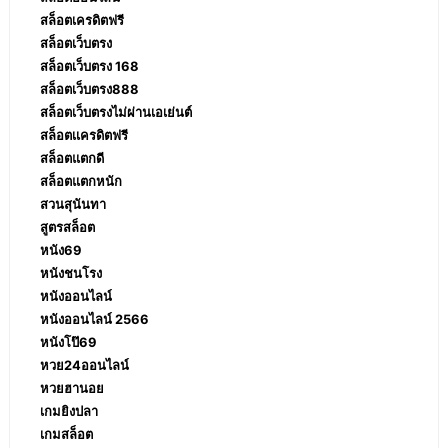
สล็อตเครดิตฟรี
สล็อตเว็บตรง
สล็อตเว็บตรง 168
สล็อตเว็บตรง888
สล็อตเว็บตรงไม่ผ่านเอเย่นต์
สล็อตเเครดิตฟรี
สล็อตแตกดี
สล็อตแตกหนัก
สวนสุนันทา
สูตรสล็อต
หนัง69
หนังชนโรง
หนังออนไลน์
หนังออนไลน์ 2566
หนังโป๊69
หวย24ออนไลน์
หวยฮานอย
เกมยิงปลา
เกมสล็อต