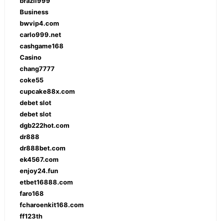
brazil999
Business
bwvip4.com
carlo999.net
cashgame168
Casino
chang7777
coke55
cupcake88x.com
debet slot
debet slot
dgb222hot.com
dr888
dr888bet.com
ek4567.com
enjoy24.fun
etbet16888.com
faro168
fcharoenkit168.com
ff123th