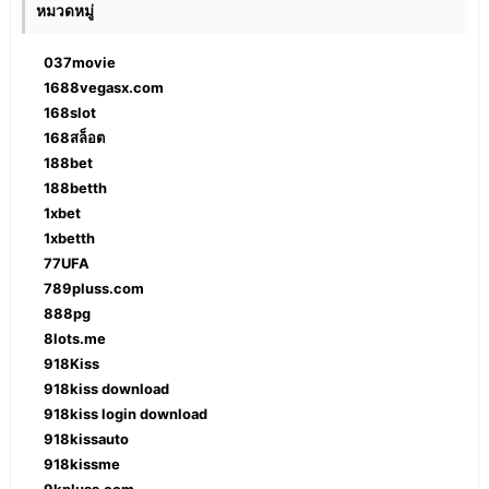
หมวดหมู่
037movie
1688vegasx.com
168slot
168สล็อต
188bet
188betth
1xbet
1xbetth
77UFA
789pluss.com
888pg
8lots.me
918Kiss
918kiss download
918kiss login download
918kissauto
918kissme
9kpluss.com