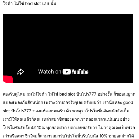
ใจดำ ไม่ใช่ bad slot แบบนั้น
ลองรับดูไหม ผมไม่ใจดำ ไม่ใช่ bad slot ปันโปร777 อย่างงั้น ก็ขออนุญาต
แปลงเพลงกันสักหน่อย เพราะว่าบอกจริงๆเลยครับผมว่า เรานี่แหละ good
slot ปันโปร777 ของแท้เลยนะครับ ด้วยเหตุว่าโปรโมชั่นจัดหนักจัดเต็ม
เรามีให้คุณแล้วก็คุณ เหล่าสมาชิกของพวกเราตลอดเวลาแน่นอน อย่าง
โปรโมชั่นรับโบนัส 10% ทุกยอดฝาก บอกเลยขอรับว่า ไม่ว่าคุณจะเป็นพวก
เก่าหรือสมาชิกใหม่ก็สามารถมารับโปรโมชั่นรับโบนัส 10% ทุกยอดฝากได้