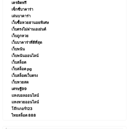
เครดิตฟรี
เซ็กซี่บาคาร่า
เล่นบาคาร่า
เว็บซื้อหวยฮานอยพิเศษ
เว็บตรงไม่ผ่านเอเย่นต์
เว็บถูกหวย
เว็บบาคาร่าที่ดีที่สุด
เว็บพนัน
เว็บพนันออนไลน์
เว็บสล็อต
เว็บสล็อต pg
เว็บสล็อตเว็บตรง
เว็บหวยสด
เศรษฐี99
แทงบอลออนไลน์
แทงหวยออนไลน์
โจ๊กเกอร์123
ไทยสล็อต 888