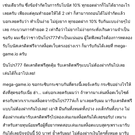
เช่นเดียวกัน ซึ่งข้อจำกัดในการรับโบนัส 10% ทุกยอดฝากก็ไม่ได้ยากอะไร
เลยครับ เพียงแต่คุณทำยอดให้ได้ 2 เท่า ก็สามารถถอนได้ไม่จำกัดแล้ว
บอกเลยครับว่า ทำเป็นง่าย ไม่ยุ่งยาก ทุกยอดฝาก 10% รับกันแบบง่ายๆไป
เลย กระบวนการทำยอด 2 เท่าถือว่าไม่ยากไม่ง่ายกระทั่งเกินความจำเป็น
ขอรับ ผมเชื่อว่าชาวปันโปร777ทำเป็นแน่นอน ผู้ใดพึงพอใจต้องการทดลอง
รับโบนัสเครดิตฟรีจากสล็อตเว็บตรงอย่างเรา ก็มารับกันได้เลยที่ mega-
game.io ครับ
ปันโปร777 จัดเครดิตฟรีสุดคุ้ม รับเครดิตฟรีๆแบบไม่ต้องฝากกันไปเลย
เล่นได้ก็เอาไปเลย!
mega-game.io ขอกระซิบกระซาบกันที่ตรงนี้เลยจ้ะครับ กระซิบอย่างไรให้
ดังที่สุดขอรับเนี่ย ฮ่า… แต่บอกเลยครับผมว่า ถ้าหากมาเล่นสล็อตเว็บไซต์
ตรงกับพวกเราเกมสล็อตจากปันโปร777ล่ะก็ มาเลยครับผม มารับเครดิตฟรี
แบบไม่ต้องฝากกันไปเลย! เอาสิ มึนกันทั้งหมดทั้งปวง งงเต็กกันทั้งบาง ไม่
ต้องฝากแต่มารับเครดิตฟรีๆไปลองเล่นเกมสล็อตกันได้เลยขอรับ! เหมาะ
สำหรับสายทุนน้อยหรือผู้ที่อยากทดสอบเล่นเกมสล็อตแบบสุดๆเพราะมารับ
กันได้เลยปัจจุบันนี้ 50 บาท! ย้ำครับผม! ไม่ต้องฝากเงินใดๆทั้งหมด มารับ