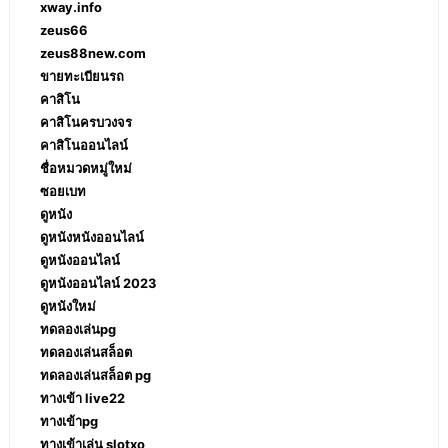
xway.info
zeus66
zeus88new.com
ขายทะเบียนรถ
คาสิโน
คาสิโนครบวงจร
คาสิโนออนไลน์
ชื่อหมวดหมู่ใหม่
ซอยเบท
ดูหนัง
ดูหนังหนังออนไลน์
ดูหนังออนไลน์
ดูหนังออนไลน์ 2023
ดูหนังใหม่
ทดลองเล่นpg
ทดลองเล่นสล็อต
ทดลองเล่นสล็อต pg
ทางเข้า live22
ทางเข้าpg
ทางเข้าเล่น slotxo