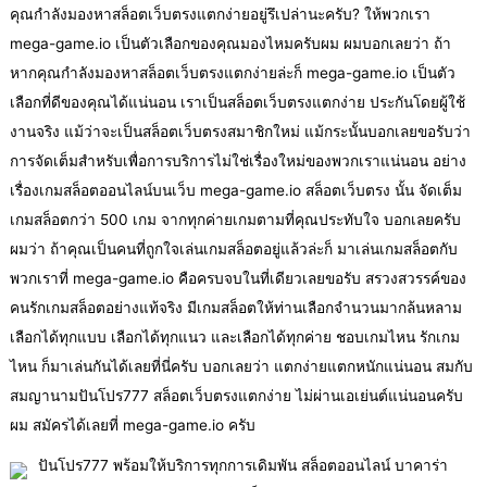
คุณกำลังมองหาสล็อตเว็บตรงแตกง่ายอยู่รึเปล่านะครับ? ให้พวกเรา
mega-game.io เป็นตัวเลือกของคุณมองไหมครับผม ผมบอกเลยว่า ถ้า
หากคุณกำลังมองหาสล็อตเว็บตรงแตกง่ายล่ะก็ mega-game.io เป็นตัว
เลือกที่ดีของคุณได้แน่นอน เราเป็นสล็อตเว็บตรงแตกง่าย ประกันโดยผู้ใช้
งานจริง แม้ว่าจะเป็นสล็อตเว็บตรงสมาชิกใหม่ แม้กระนั้นบอกเลยขอรับว่า
การจัดเต็มสำหรับเพื่อการบริการไม่ใช่เรื่องใหม่ของพวกเราแน่นอน อย่าง
เรื่องเกมสล็อตออนไลน์บนเว็บ mega-game.io สล็อตเว็บตรง นั้น จัดเต็ม
เกมสล็อตกว่า 500 เกม จากทุกค่ายเกมตามที่คุณประทับใจ บอกเลยครับ
ผมว่า ถ้าคุณเป็นคนที่ถูกใจเล่นเกมสล็อตอยู่แล้วล่ะก็ มาเล่นเกมสล็อตกับ
พวกเราที่ mega-game.io คือครบจบในที่เดียวเลยขอรับ สรวงสวรรค์ของ
คนรักเกมสล็อตอย่างแท้จริง มีเกมสล็อตให้ท่านเลือกจำนวนมากล้นหลาม
เลือกได้ทุกแบบ เลือกได้ทุกแนว และเลือกได้ทุกค่าย ชอบเกมไหน รักเกม
ไหน ก็มาเล่นกันได้เลยที่นี่ครับ บอกเลยว่า แตกง่ายแตกหนักแน่นอน สมกับ
สมญานามปันโปร777 สล็อตเว็บตรงแตกง่าย ไม่ผ่านเอเย่นต์แน่นอนครับ
ผม สมัครได้เลยที่ mega-game.io ครับ
ปันโปร777 พร้อมให้บริการทุกการเดิมพัน สล็อตออนไลน์ บาคาร่า