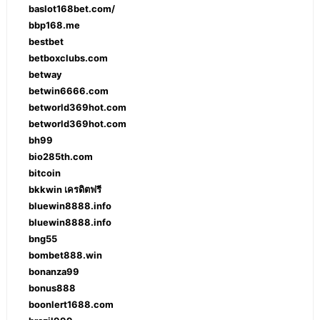
baslot168bet.com/
bbp168.me
bestbet
betboxclubs.com
betway
betwin6666.com
betworld369hot.com
betworld369hot.com
bh99
bio285th.com
bitcoin
bkkwin เครดิตฟรี
bluewin8888.info
bluewin8888.info
bng55
bombet888.win
bonanza99
bonus888
boonlert1688.com