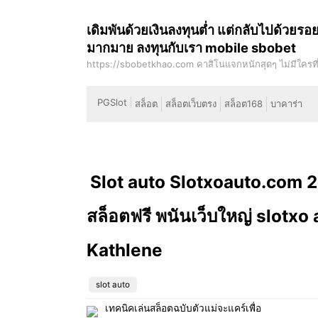
Skip
เดิมพันด้วยเงินลงทุนต่ำ แต่กลับไปด้วยรอ
to
มากมาย ลงทุนกับเรา mobile sbobet
content
https://sbobetkhao.com คาสิโนแจกหนักสุดๆ ไม่มีใครที่เ
วันนี้ลุ้นรางวัลรถไฟฟ้ามูลค่ากว่า 2 ล้านบาท
PGSlot
สล็อต
สล็อตเว็บตรง
สล็อต168
บาคาร่า
Slot auto Slotxoauto.com 2
สล็อตฟรี พนันเว็บใหญ่ slotxo
Kathlene
slot auto
เทคนิคเล่นสล็อตฉบับตัวแม่จะแคร์เพื่อ