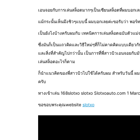
เอนจอยกับการเล่นสล็อตมากๆเป็นเซียนสล็อตที่ผมบอกเลย
แม้กระนั้นเห็นมึงชิวๆแบบนี้ ผมบอกเลยค่ะขอรับว่า พอร
เป็นยังไงบ้างครับผมกับ เทคนิคการเล่นสล็อตฉบับตัวแม่จะ
ซึ่งมันก็เป็นแถวคิดและวิธีใหม่ๆที่ก็ไม่คาดคิดแบบเดียวก
และสิ่งที่สำคัญไปกว่านั้น เป็นการที่พี่สาวบิวเอนจอยก
เล่นสล็อตอะไรก็ตาม
ก็นำแนวคิดของพี่สาวบิวไปใช้ได้ครับผม สำหรับวันนี้ 
ครับ
ทางเข้าเล่น 168slotxo slotxo Slotxoauto.com 1 Mar
ขอขอบพระคุณwebsite
slotxo