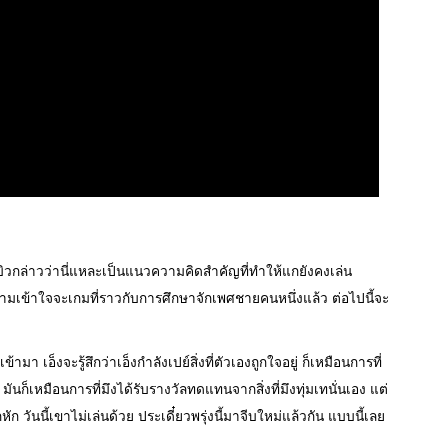
จ๊บิวกล่าวว่านี่แหละเป็นแนวความคิดสำคัญที่ทำให้แกยังคงเล่น
ามเข้าใจจะเกมที่ราวกับการศึกษาจักเพศชายคนหนึ่งแล้ว ต่อไปนี้จะ
เข้ามา เอ็งจะรู้สึกว่าเอ็งกำลังเปย์สิ่งที่ตัวเองถูกใจอยู่ ก็เหมือนการที่
ันก็เหมือนการที่มึงได้รับรางวัลทดแทนจากสิ่งที่มึงทุ่มเทนั่นเอง แต่
หัก วันนี้เขาไม่เล่นด้วย ประเดี๋ยวพรุ่งนี้มาจีบใหม่แล้วกัน แบบนี้เลย