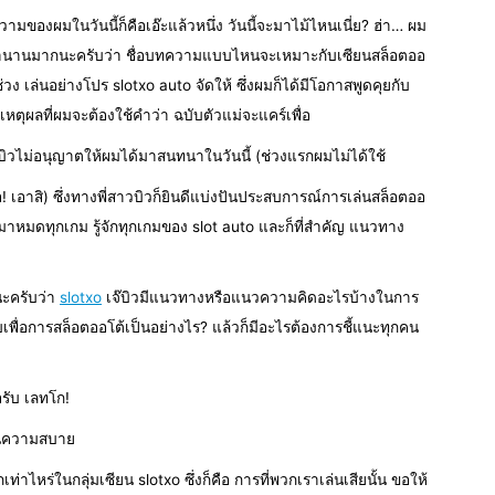
ามของผมในวันนี้ก็คือเอ๊ะแล้วหนึ่ง วันนี้จะมาไม้ไหนเนี่ย? ฮ่า… ผม
วลานานมากนะครับว่า ชื่อบทความแบบไหนจะเหมาะกับเซียนสล็อตออ
่ช่วง เล่นอย่างโปร slotxo auto จัดให้ ซึ่งผมก็ได้มีโอกาสพูดคุยกับ
เหตุผลที่ผมจะต้องใช้คำว่า ฉบับตัวแม่จะแคร์เพื่อ
๊บิวไม่อนุญาตให้ผมได้มาสนทนาในวันนี้ (ช่วงแรกผมไม่ได้ใช้
ออ! เอาสิ) ซึ่งทางพี่สาวบิวก็ยินดีแบ่งปันประสบการณ์การเล่นสล็อตออ
่นมาหมดทุกเกม รู้จักทุกเกมของ slot auto และก็ที่สำคัญ แนวทาง
นะครับว่า
slotxo
เจ๊บิวมีแนวทางหรือแนวความคิดอะไรบ้างในการ
บเพื่อการสล็อตออโต้เป็นอย่างไร? แล้วก็มีอะไรต้องการชี้แนะทุกคน
อรับ เลทโก!
เป็นความสบาย
เท่าไหร่ในกลุ่มเซียน slotxo ซึ่งก็คือ การที่พวกเราเล่นเสียนั้น ขอให้