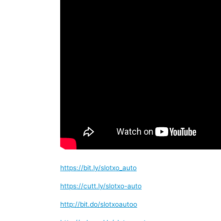
https://bit.ly/slotxo_auto
https://cutt.ly/slotxo-auto
http://bit.do/slotxoautoo