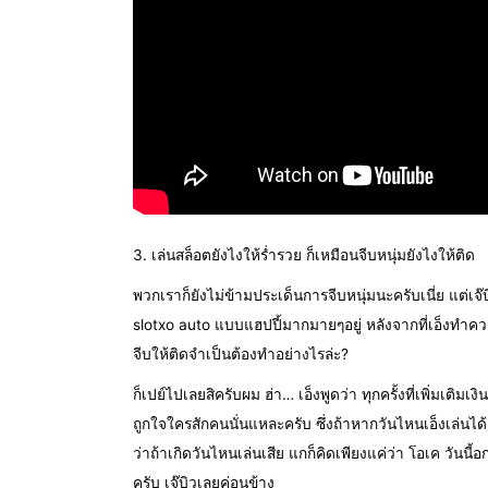
3. เล่นสล็อตยังไงให้ร่ำรวย ก็เหมือนจีบหนุ่มยังไงให้ติด
พวกเราก็ยังไม่ข้ามประเด็นการจีบหนุ่มนะครับเนี่ย แต่เ
slotxo auto แบบแฮปปี้มากมายๆอยู่ หลังจากที่เอ็งทำคว
จีบให้ติดจำเป็นต้องทำอย่างไรล่ะ?
ก็เปย์ไปเลยสิครับผม ฮ่า… เอ็งพูดว่า ทุกครั้งที่เพิ่มเติมเงิน
ถูกใจใครสักคนนั่นแหละครับ ซึ่งถ้าหากวันไหนเอ็งเล่นได้ ม
ว่าถ้าเกิดวันไหนเล่นเสีย แกก็คิดเพียงแค่ว่า โอเค วันนี้อก
ครับ เจ๊บิวเลยค่อนข้าง