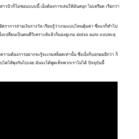
วบิวก็ไม่ชอบแบบนี้ เอ็งต้องการเล่นให้มันสนุก ไม่เครียด เรียกว่า
ตราการจ่ายเงินรางวัล เรียนรู้ว่าเกมแบบไหนคุ้มค่า ซึ่งแกก็ทำไป
อ็งเปลี่ยนเป็นคนที่วิเคราะห์แล้วก็มองดูเกม slotxo auto แบบทะลุ
ากความต้องการอยากจะรู้จะเกมสล็อตเท่านั้น ซึ่งเอ็งก็บอกผมอีกว่า ก็
บไตไส้พุงกันไปเลย มันจะได้พูดเท็จพวกเราไม่ได้ ปัจจุบันนี้