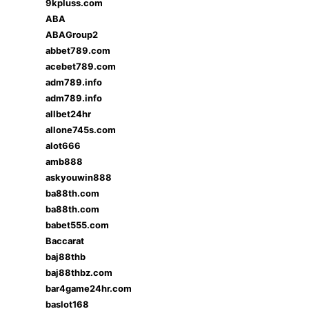
9kpluss.com
ABA
ABAGroup2
abbet789.com
acebet789.com
adm789.info
adm789.info
allbet24hr
allone745s.com
alot666
amb888
askyouwin888
ba88th.com
ba88th.com
babet555.com
Baccarat
baj88thb
baj88thbz.com
bar4game24hr.com
baslot168