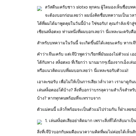
สวัสดีนะครับชาว slotxo ทุกคน ผู้ใดมองเห็นชื่อบทคว
จะต้องบอกก่อนเลยว่า ผมนั่งคิดชื่อบทความเป็นเ
โต้ที่ผมได้มาพูดคุยในวันนี้บ้าง ใช่ขอรับ! คุณกำลังเข้าสู
เซียนสล็อตxo ท่านหนึ่งที่ผมบอกเลยว่า นี่แหละนะครับคือ
สำหรับบทความในวันนี้ จะเกิดขึ้นมิได้เลยนะครับ หากเจ
คำว่าเจ๊นะครับ แต่เจ๊บิวพูดว่าเรียกพี่มันมองไม่ตัวแม่ เ
โต้กับทาง สล็อตxo ที่เรียกว่า นานมากๆเนื่องจากเอ็งเล
หรือแนวคิดแบบที่ผมบอกเลยว่า นี่แหละขอรับตัวแม่!
เอาละขอรับ เพื่อไม่ให้เป็นการเสียเวล่ำเวลา เรามาดูกัน
เล่นสล็อตออโต้บ้าง? สิ่งที่บอกว่าบรรลุความสำเร็จสำหรั
บ้าง? หากทุกคนพร้อมที่จะทราบจาก
ตัวแม่คนนี้ แล้วก็พร้อมจะเป็นตัวแม่ไปร่วมกัน ก็ฝ่าเลยข
1. เล่นสล็อตเสียอย่าคิดมาก เพราะสิ่งที่ได้กลับมา
สิ่งที่เจ๊บิวบอกกับผมคือแนวความคิดที่ผมไม่ค่อยได้เห็นสัก