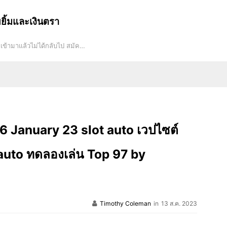
ยยิ้มและเงินตรา
ข้ามาแล้วไม่ได้กลับไป สมัคร
6 January 23 slot auto เวปไซต์
 auto ทดลองเล่น Top 97 by
Timothy Coleman
in
13 ส.ค. 2023