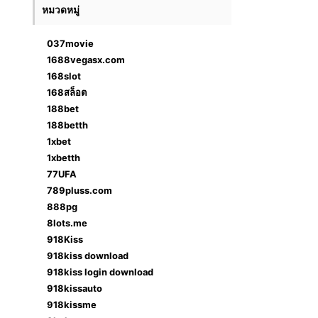
หมวดหมู่
037movie
1688vegasx.com
168slot
168สล็อต
188bet
188betth
1xbet
1xbetth
77UFA
789pluss.com
888pg
8lots.me
918Kiss
918kiss download
918kiss login download
918kissauto
918kissme