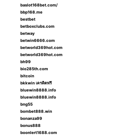
baslot168bet.com/
bbp168.me
bestbet
betboxclubs.com
betway
betwin6666.com
betworld369hot.com
betworld369hot.com
bh99
bio285th.com
bitcoin
bkkwin เครดิตฟรี
bluewin8888.info
bluewin8888.info
bng55
bombet888.win
bonanza99
bonus888
boonlert1688.com