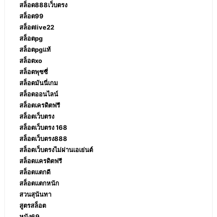
สล็อต888เว็บตรง
สล็อต99
สล็อตlive22
สล็อตpg
สล็อตpgแท้
สล็อตxo
สล็อตพุซซี่
สล็อตมันนี่เกม
สล็อตออนไลน์
สล็อตเครดิตฟรี
สล็อตเว็บตรง
สล็อตเว็บตรง 168
สล็อตเว็บตรง888
สล็อตเว็บตรงไม่ผ่านเอเย่นต์
สล็อตเเครดิตฟรี
สล็อตแตกดี
สล็อตแตกหนัก
สวนสุนันทา
สูตรสล็อต
หนัง69