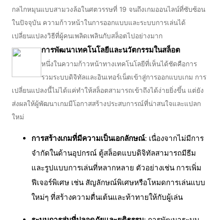
กลไกหมุนแบบสามวงล้อในศตวรรษที่ 19 จนถึงเกมออนไลน์ที่ซับซ้อน
ในปัจจุบัน ความก้าวหน้าในการออกแบบและระบบการเล่นได้
เปลี่ยนแปลงวิธีที่ผู้คนเพลิดเพลินกับสล็อตไปอย่างมาก
การพัฒนาเทคโนโลยีและนวัตกรรมในสล็อต
หนึ่งในความก้าวหน้าทางเทคโนโลยีที่เห็นได้ชัดคือการ
รวมระบบดิจิทัลและอินเทอร์เน็ตเข้าสู่การออกแบบเกม การ
เปลี่ยนแปลงนี้ไม่ได้แค่ทำให้สล็อตสามารถเข้าถึงได้ง่ายยิ่งขึ้น แต่ยัง
ส่งผลให้ผู้พัฒนาเกมมีโอกาสสร้างประสบการณ์ที่น่าสนใจและแปลก
ใหม่
การสร้างเกมที่มีความเป็นเอกลักษณ์
: เนื่องจากไม่มีการ
จำกัดในด้านอุปกรณ์ ตู้สล็อตแบบดิจิทัลสามารถมีธีม
และรูปแบบการเล่นที่หลากหลาย ตัวอย่างเช่น การเพิ่ม
ฟีเจอร์พิเศษ เช่น สัญลักษณ์พิเศษหรือโหมดการเล่นแบบ
ใหม่ๆ ที่สร้างความตื่นเต้นและท้าทายให้กับผู้เล่น
ระบบการสุ่มที่ปลอดภัยและยุติธรรม
: การพัฒนาระบบ