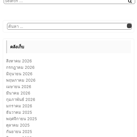
คลังเก็บ
สิงหาคม 2026
กรกฎาคม 2026
มิถุนายน 2026
พฤษภาคม 2026
เมษายน 2026
มีนาคม 2026
กุมภาพันธ์ 2026
มกราคม 2026
ธันวาคม 2025
พฤศจิกายน 2025
ตุลาคม 2025
กันยายน 2025