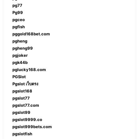
pg77
Pg99
pgceo
pgfish
pggold168bet.com
pgheng
pgheng99
pgjoker
pgk44b
pglucky168.com
PGSlot
Pgslot เว็บตรง
pgslot168
pgslot77
pgslot77.com
pgslot99
pgslot9999.co
pgslot999bets.com
pgslotfish