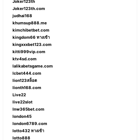
Joker123th
Joker123th.com
judhai168
khumsup888.me
kimchibetbet.com
kingdom66 ทางเข้า
kingxxxbet123.com
kitti999vip.com
ktv4sd.com
lalikabetsgame.com
lcbet444.com
lion123สล็อต
lionth168.com
Live22
live22slot
lnw365bet.com
london45
london6789.com
lotto432 ทางเข้า
lotto888