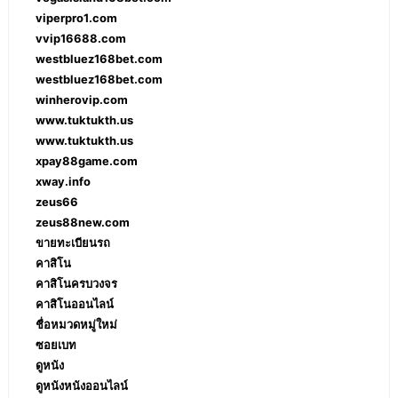
viperpro1.com
vvip16688.com
westbluez168bet.com
westbluez168bet.com
winherovip.com
www.tuktukth.us
www.tuktukth.us
xpay88game.com
xway.info
zeus66
zeus88new.com
ขายทะเบียนรถ
คาสิโน
คาสิโนครบวงจร
คาสิโนออนไลน์
ชื่อหมวดหมู่ใหม่
ซอยเบท
ดูหนัง
ดูหนังหนังออนไลน์