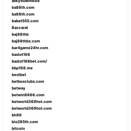
askyouwin888
ba88th.com
ba88th.com
babet555.com
Baccarat
baj88thb
baj88thbz.com
bar4game24hr.com
baslot168
baslot168bet.com/
bbp168.me
bestbet
betboxclubs.com
betway
betwin6666.com
betworld369hot.com
betworld369hot.com
bh99
bio285th.com
bitcoin