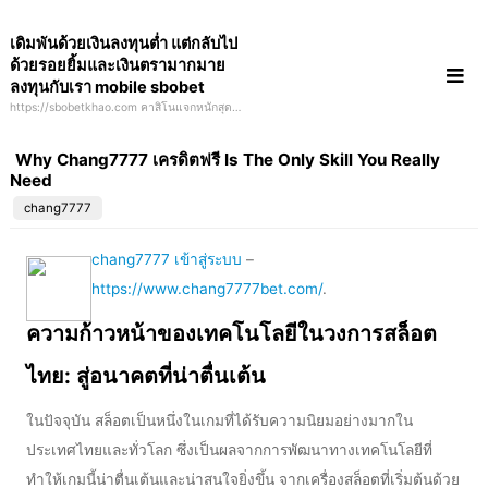
Skip
เดิมพันด้วยเงินลงทุนต่ำ แต่กลับไป
to
ด้วยรอยยิ้มและเงินตรามากมาย
content
ลงทุนกับเรา mobile sbobet
https://sbobetkhao.com คาสิโนแจกหนักสุดๆ
ไม่มีใครที่เข้ามาแล้วไม่ได้กลับไป สมัครวันนี้ลุ้น
รางวัลรถไฟฟ้ามูลค่ากว่า 2 ล้านบาท
Why Chang7777 เครดิตฟรี Is The Only Skill You Really
Need
chang7777
chang7777 เข้าสู่ระบบ
–
https://www.chang7777bet.com/
.
ความก้าวหน้าของเทคโนโลยีในวงการสล็อต
ไทย: สู่อนาคตที่น่าตื่นเต้น
ในปัจจุบัน สล็อตเป็นหนึ่งในเกมที่ได้รับความนิยมอย่างมากใน
ประเทศไทยและทั่วโลก ซึ่งเป็นผลจากการพัฒนาทางเทคโนโลยีที่
ทำให้เกมนี้น่าตื่นเต้นและน่าสนใจยิ่งขึ้น จากเครื่องสล็อตที่เริ่มต้นด้วย