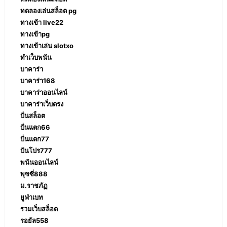
ทดลองเล่นสล็อต pg
ทางเข้า live22
ทางเข้าpg
ทางเข้าเล่น slotxo
ทำเว็บพนัน
บาคาร่า
บาคาร่า168
บาคาร่าออนไลน์
บาคาร่าเว็บตรง
ปั่นสล็อต
ปั่นแตก66
ปั่นแตก77
ปันโปร777
พนันออนไลน์
พุซซี่888
ม.ราชภัฏ
ยูฟ่าเบท
รวมเว็บสล็อต
รอยัล558