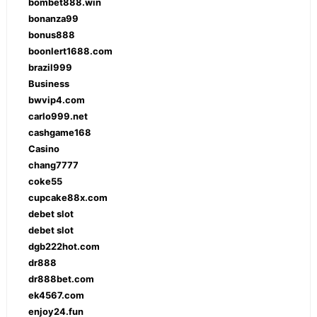
bombet888.win
bonanza99
bonus888
boonlert1688.com
brazil999
Business
bwvip4.com
carlo999.net
cashgame168
Casino
chang7777
coke55
cupcake88x.com
debet slot
debet slot
dgb222hot.com
dr888
dr888bet.com
ek4567.com
enjoy24.fun