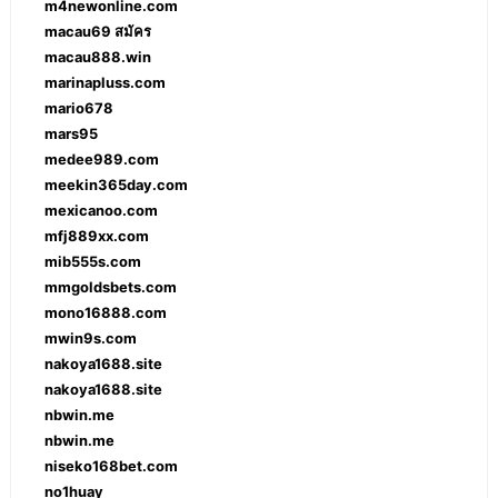
m4newonline.com
macau69 สมัคร
macau888.win
marinapluss.com
mario678
mars95
medee989.com
meekin365day.com
mexicanoo.com
mfj889xx.com
mib555s.com
mmgoldsbets.com
mono16888.com
mwin9s.com
nakoya1688.site
nakoya1688.site
nbwin.me
nbwin.me
niseko168bet.com
no1huay