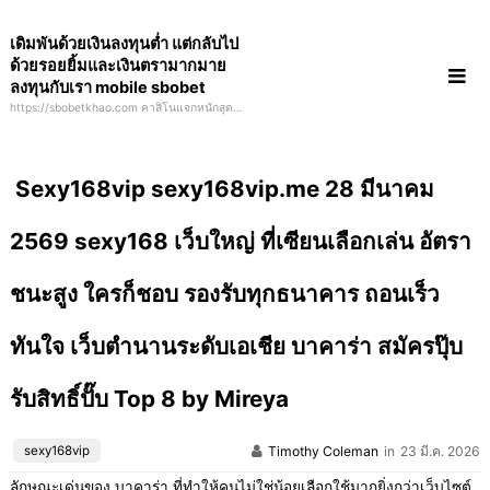
Skip
เดิมพันด้วยเงินลงทุนต่ำ แต่กลับไป
to
ด้วยรอยยิ้มและเงินตรามากมาย
content
ลงทุนกับเรา mobile sbobet
https://sbobetkhao.com คาสิโนแจกหนักสุดๆ
ไม่มีใครที่เข้ามาแล้วไม่ได้กลับไป สมัครวันนี้ลุ้น
รางวัลรถไฟฟ้ามูลค่ากว่า 2 ล้านบาท
Sexy168vip sexy168vip.me 28 มีนาคม
2569 sexy168 เว็บใหญ่ ที่เซียนเลือกเล่น อัตรา
ชนะสูง ใครก็ชอบ รองรับทุกธนาคาร ถอนเร็ว
ทันใจ เว็บตำนานระดับเอเชีย บาคาร่า สมัครปุ๊บ
รับสิทธิ์ปั๊บ Top 8 by Mireya
sexy168vip
Timothy Coleman
in
23 มี.ค. 2026
ลักษณะเด่นของ บาคาร่า ที่ทำให้คนไม่ใช่น้อยเลือกใช้มากยิ่งกว่าเว็บไซต์