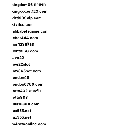
kingdom66 ทางเข้า
kingxxxbet123.com
kitti999vip.com
ktv4sd.com
lalikabetsgame.com
lcbet444.com
lion123สล็อต
lionth168.com
Live22
live22slot
lnw365bet.com
london45
london6789.com
lotto432 ทางเข้า
lotto888
luis16888.com
lux555.net
lux555.net
m4newonline.com