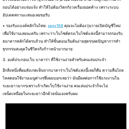
ถอนได้อย่างแจ่มแจ้ง ทำให้ไม่ต้องวิตกกังวลเรื่องยอดค้าง เพราะระบบ
อัปเดตสถานะเสมอเลยขอรับ
• รองรับแบงค์หลักในไทย:
sexy168
คุณจะไม่ต้องวุ่นวายเปิดบัญชีใหม่
เพื่อใช้งานเลยนะครับ เพราะว่าเว็บไซต์ตรงเว็บไซต์แห่งนี้สามารถรองรับ
ธนาคารหลักได้ครบถ้วน ทำให้ขั้นตอนเริ่มต้นง่ายสุดๆๆลดปัญหาการทำ
ธุรกรรมสะดุดในชีวิตจริงก้าวหน้ามากมาย
3. องค์ประกอบเว็บ บาคาร่า ที่ใช้งานง่ายสำหรับคนเล่นประจำ
อีกสิ่งหนึ่งที่ผมสังเกตเห็นจากบาคาร่าเว็บไซต์แห่งนี้เลยก็คือ ความลื่นไถล
ไหลตอนใช้งานเมนูต่างๆซึ่งผมบอกเลยว่า มันมีผลต่อการใช้แรงงานใน
ระยะยาวมากๆเพราะถ้าเกิดเว็บใช้งานง่าย คนเล่นประจำก็จะไม่
เหน็ดเหนื่อยในระยะยาวอีกด้วยนั่นเองครับผม