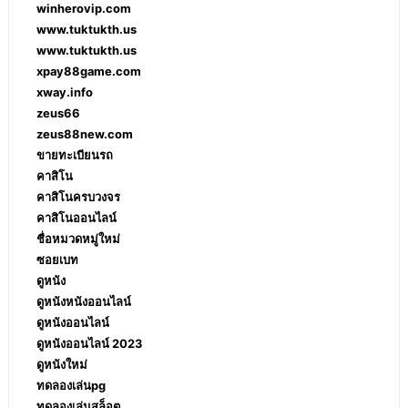
winherovip.com
www.tuktukth.us
www.tuktukth.us
xpay88game.com
xway.info
zeus66
zeus88new.com
ขายทะเบียนรถ
คาสิโน
คาสิโนครบวงจร
คาสิโนออนไลน์
ชื่อหมวดหมู่ใหม่
ซอยเบท
ดูหนัง
ดูหนังหนังออนไลน์
ดูหนังออนไลน์
ดูหนังออนไลน์ 2023
ดูหนังใหม่
ทดลองเล่นpg
ทดลองเล่นสล็อต