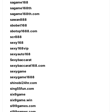
sagame168
sagame168th
sagame168th.com
sawan888
sbobet168
sbotop1688.com
scr888
sexy168
sexy168vip
sexyauto168
Sexybaccarat
sexybaccarat168.com
sexygame
sexygame1688
shinobi24hr.com
sing55fun.com
six9game
six9game.win
sl99games.com
sl99games.com