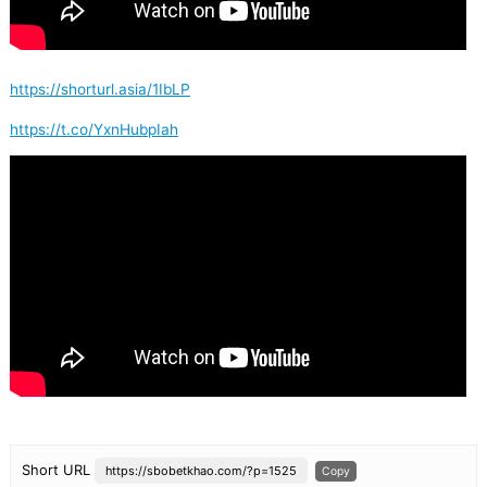
https://shorturl.asia/1IbLP
https://t.co/YxnHubpIah
Short URL
https://sbobetkhao.com/?p=1525
Copy