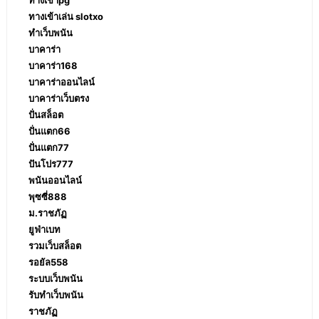
ทางเข้าเล่น slotxo
ทำเว็บพนัน
บาคาร่า
บาคาร่า168
บาคาร่าออนไลน์
บาคาร่าเว็บตรง
ปั่นสล็อต
ปั่นแตก66
ปั่นแตก77
ปันโปร777
พนันออนไลน์
พุซซี่888
ม.ราชภัฏ
ยูฟ่าเบท
รวมเว็บสล็อต
รอยัล558
ระบบเว็บพนัน
รับทำเว็บพนัน
ราชภัฏ