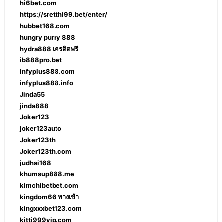
hi6bet.com
https://sretthi99.bet/enter/
hubbet168.com
hungry purry 888
hydra888 เครดิตฟรี
ib888pro.bet
infyplus888.com
infyplus888.info
Jinda55
jinda888
Joker123
joker123auto
Joker123th
Joker123th.com
judhai168
khumsup888.me
kimchibetbet.com
kingdom66 ทางเข้า
kingxxxbet123.com
kitti999vip.com