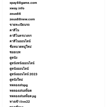
xpay88game.com
xway.info
zeus66
zeus88new.com
ขายทะเบียนรถ
คาสิโน
คาสิโนครบวงจร
คาสิโนออนไลน์
ชื่อหมวดหมู่ใหม่
ซอยเบท
ดูหนัง
ดูหนังหนังออนไลน์
ดูหนังออนไลน์
ดูหนังออนไลน์ 2023
ดูหนังใหม่
ทดลองเล่นpg
ทดลองเล่นสล็อต
ทดลองเล่นสล็อต pg
ทางเข้า live22
ทางเข้าpg