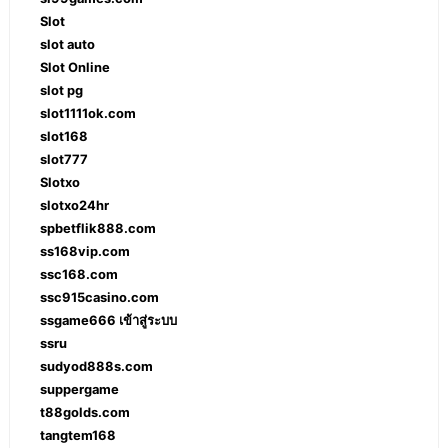
Slot
slot auto
Slot Online
slot pg
slot1111ok.com
slot168
slot777
Slotxo
slotxo24hr
spbetflik888.com
ss168vip.com
ssc168.com
ssc915casino.com
ssgame666 เข้าสู่ระบบ
ssru
sudyod888s.com
suppergame
t88golds.com
tangtem168