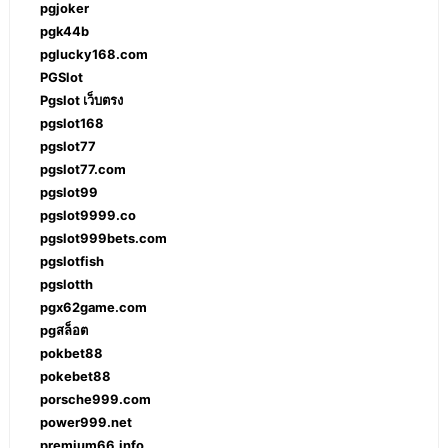
pgjoker
pgk44b
pglucky168.com
PGSlot
Pgslot เว็บตรง
pgslot168
pgslot77
pgslot77.com
pgslot99
pgslot9999.co
pgslot999bets.com
pgslotfish
pgslotth
pgx62game.com
pgสล็อต
pokbet88
pokebet88
porsche999.com
power999.net
premium66.info