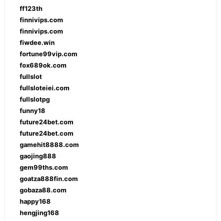
ff123th
finnivips.com
finnivips.com
fiwdee.win
fortune99vip.com
fox689ok.com
fullslot
fullsloteiei.com
fullslotpg
funny18
future24bet.com
future24bet.com
gamehit8888.com
gaojing888
gem99ths.com
goatza888fin.com
gobaza88.com
happy168
hengjing168