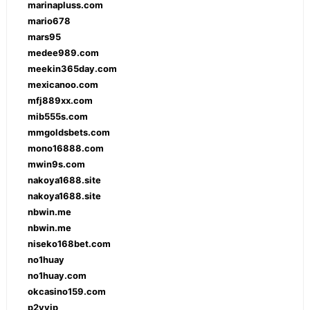
marinapluss.com
mario678
mars95
medee989.com
meekin365day.com
mexicanoo.com
mfj889xx.com
mib555s.com
mmgoldsbets.com
mono16888.com
mwin9s.com
nakoya1688.site
nakoya1688.site
nbwin.me
nbwin.me
niseko168bet.com
no1huay
no1huay.com
okcasino159.com
p2vvip