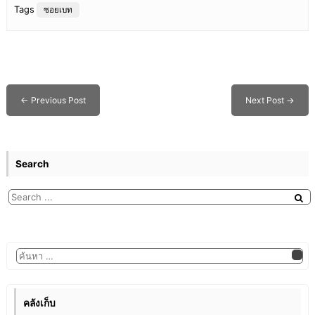
Tags
ซอยเบท
←
Previous Post
Next Post
→
Search
คลังเก็บ