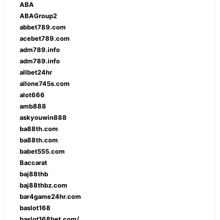
ABA
ABAGroup2
abbet789.com
acebet789.com
adm789.info
adm789.info
allbet24hr
allone745s.com
alot666
amb888
askyouwin888
ba88th.com
ba88th.com
babet555.com
Baccarat
baj88thb
baj88thbz.com
bar4game24hr.com
baslot168
baslot168bet.com/