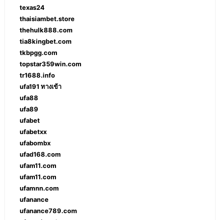
texas24
thaisiambet.store
thehulk888.com
tia8kingbet.com
tkbpgg.com
topstar359win.com
tr1688.info
ufa191 ทางเข้า
ufa88
ufa89
ufabet
ufabetxx
ufabombx
ufad168.com
ufam11.com
ufam11.com
ufamnn.com
ufanance
ufanance789.com