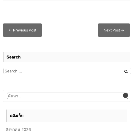
←
Previous Post
Next Post
→
Search
คลังเก็บ
สิงหาคม 2026