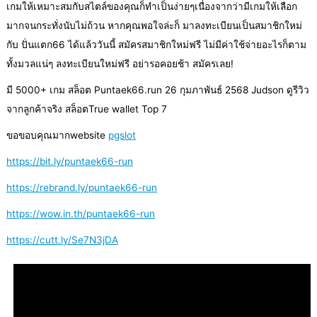
เกมให้เหมาะสมกับสไตล์ของคุณก็ทำเป็นง่ายๆเนื่องจากว่ามีเกมให้เลือก
มากจนกระทั่งนับไม่ถ้วน หากคุณพอใจล่ะก็ มาลงทะเบียนเป็นสมาชิกใหม่
กับ ปั่นแตก66 ได้แล้ววันนี้ สมัครสมาชิกใหม่ฟรี ไม่มีค่าใช้จ่ายอะไรก็ตาม
ทั้งมวลแน่ๆ ลงทะเบียนใหม่ฟรี อย่ารอคอยช้า สมัครเลย!
มี 5000+ เกม สล็อต Puntaek66.run 26 กุมภาพันธ์ 2568 Judson ดูรีวิว
จากลูกค้าจริง สล็อตTrue wallet Top 7
ขอขอบคุณมากwebsite
pgslot
https://bit.ly/puntaek66-run
https://rebrand.ly/puntaek66-run
https://wow.in.th/puntaek66-run
https://cutt.ly/Se7N3jDA