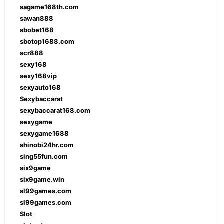
sagame168th.com
sawan888
sbobet168
sbotop1688.com
scr888
sexy168
sexy168vip
sexyauto168
Sexybaccarat
sexybaccarat168.com
sexygame
sexygame1688
shinobi24hr.com
sing55fun.com
six9game
six9game.win
sl99games.com
sl99games.com
Slot