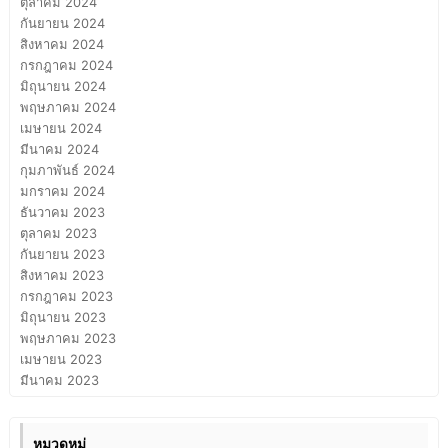
ตุลาคม 2024
กันยายน 2024
สิงหาคม 2024
กรกฎาคม 2024
มิถุนายน 2024
พฤษภาคม 2024
เมษายน 2024
มีนาคม 2024
กุมภาพันธ์ 2024
มกราคม 2024
ธันวาคม 2023
ตุลาคม 2023
กันยายน 2023
สิงหาคม 2023
กรกฎาคม 2023
มิถุนายน 2023
พฤษภาคม 2023
เมษายน 2023
มีนาคม 2023
หมวดหมู่