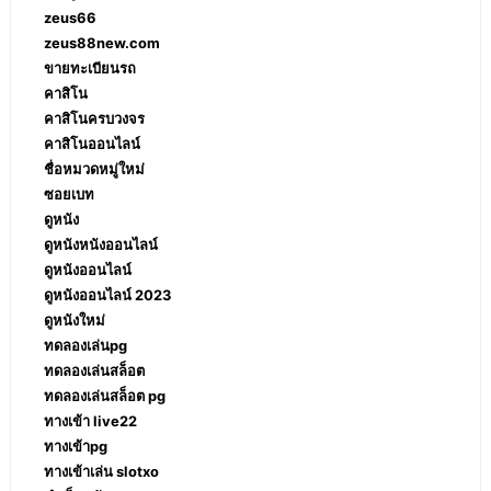
zeus66
zeus88new.com
ขายทะเบียนรถ
คาสิโน
คาสิโนครบวงจร
คาสิโนออนไลน์
ชื่อหมวดหมู่ใหม่
ซอยเบท
ดูหนัง
ดูหนังหนังออนไลน์
ดูหนังออนไลน์
ดูหนังออนไลน์ 2023
ดูหนังใหม่
ทดลองเล่นpg
ทดลองเล่นสล็อต
ทดลองเล่นสล็อต pg
ทางเข้า live22
ทางเข้าpg
ทางเข้าเล่น slotxo