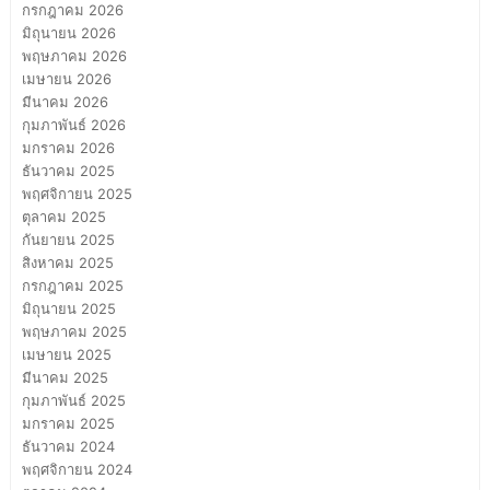
กรกฎาคม 2026
มิถุนายน 2026
พฤษภาคม 2026
เมษายน 2026
มีนาคม 2026
กุมภาพันธ์ 2026
มกราคม 2026
ธันวาคม 2025
พฤศจิกายน 2025
ตุลาคม 2025
กันยายน 2025
สิงหาคม 2025
กรกฎาคม 2025
มิถุนายน 2025
พฤษภาคม 2025
เมษายน 2025
มีนาคม 2025
กุมภาพันธ์ 2025
มกราคม 2025
ธันวาคม 2024
พฤศจิกายน 2024