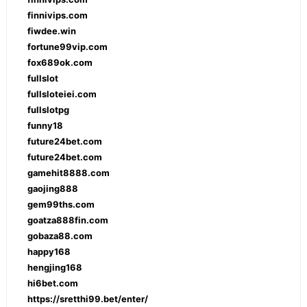
finnivips.com
fiwdee.win
fortune99vip.com
fox689ok.com
fullslot
fullsloteiei.com
fullslotpg
funny18
future24bet.com
future24bet.com
gamehit8888.com
gaojing888
gem99ths.com
goatza888fin.com
gobaza88.com
happy168
hengjing168
hi6bet.com
https://sretthi99.bet/enter/