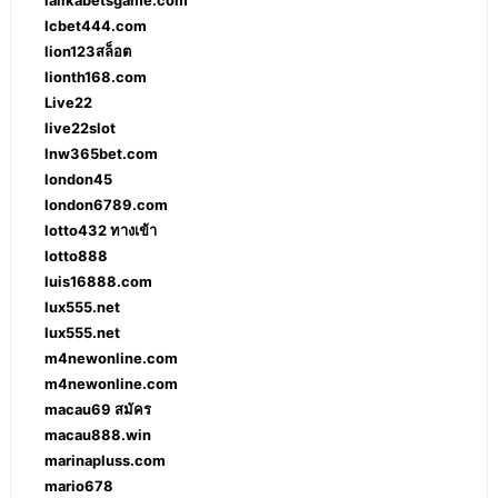
lalikabetsgame.com
lcbet444.com
lion123สล็อต
lionth168.com
Live22
live22slot
lnw365bet.com
london45
london6789.com
lotto432 ทางเข้า
lotto888
luis16888.com
lux555.net
lux555.net
m4newonline.com
m4newonline.com
macau69 สมัคร
macau888.win
marinapluss.com
mario678