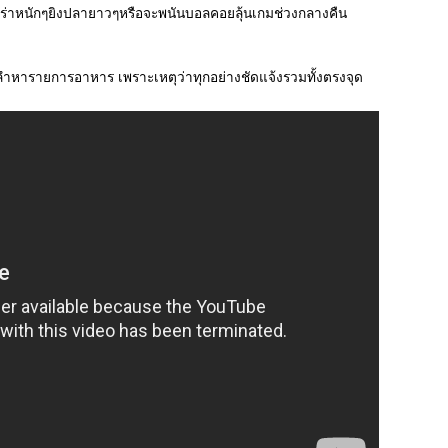
ร่าหนักๆยิงปลายาวๆหรือจะพนันบอลคอยลุ้นเกมช่วงกลางคืน
ำหารายการอาหาร เพราะเหตุว่าทุกอย่างชัดแจ้งรวมทั้งตรงจุด