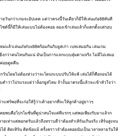
วันกว่าเกมจะอัปเดต แต่ว่าตรงนี้วันเดียวก็มีให้เล่นufa88ทันที
ซต์นี้ก็มีให้เล่นแบบไม่ต้องคอย ลองเข้าเล่นแล้วก็แตกตั้งแต่รอบ
ใหม่แล้วเล่นufafox88พร้อมกันกับยูสเก่า เบทเสมอกัน เล่นเกม
ยิ่งกว่าคนไหนกันแน่ มันเป็นการแจกแบบสุ่มตามจริง ไม่มีไม่เสมอ
ค่อยดูดคืน
ี่ทุกวันโดยไม่ต้องห่วงว่าจะโดนระบบปรับให้แพ้ เล่นได้ก็คือถอนได้
่อกับคำว่าโปรแรงแต่ว่าล็อกยูสไหม ถ้างั้นมาตรงนี้แล้วจะเข้าหัวใจว่า
ร
าแฟร์พอที่จะก่อให้รู้ว่าเค้าอยากที่จะให้ลูกค้าอยู่ยาวๆ
เคยพบคือโปรโมชั่นที่ดูน่าสนใจแค่ทีแรกๆ แต่พอเพียงรับมาแล้วก
เท่าแต่พอกดรับแล้วถึงทราบดีว่าต้องทำเทิร์นเกินจริง เทิร์นสูงจน
ไม่ได้ ติดเทิร์น ติดข้อแม้ ครั้งคราวจำต้องคอยนับเป็นเวลาหลายวันให้