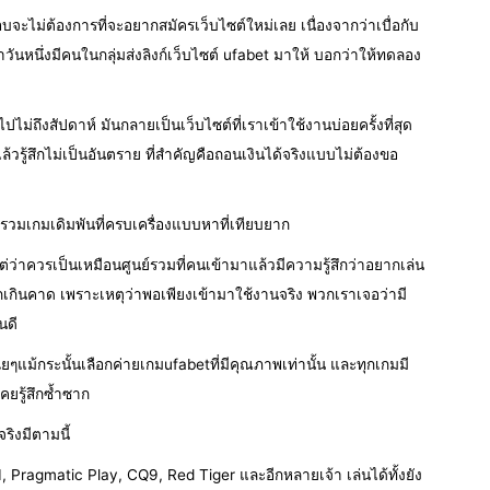
เกือบจะไม่ต้องการที่จะอยากสมัครเว็บไซต์ใหม่เลย เนื่องจากว่าเบื่อกับ
่าวันหนึ่งมีคนในกลุ่มส่งลิงก์เว็บไซต์ ufabet มาให้ บอกว่าให้ทดลอง
ปไม่ถึงสัปดาห์ มันกลายเป็นเว็บไซต์ที่เราเข้าใช้งานบ่อยครั้งที่สุด
แล้วรู้สึกไม่เป็นอันตราย ที่สำคัญคือถอนเงินได้จริงแบบไม่ต้องขอ
์รวมเกมเดิมพันที่ครบเครื่องแบบหาที่เทียบยาก
ต่ว่าควรเป็นเหมือนศูนย์รวมที่คนเข้ามาแล้วมีความรู้สึกว่าอยากเล่น
มากเกินคาด เพราะเหตุว่าพอเพียงเข้ามาใช้งานจริง พวกเราเจอว่ามี
นดี
ยๆแม้กระนั้นเลือกค่ายเกมufabetที่มีคุณภาพเท่านั้น และทุกเกมมี
คยรู้สึกซ้ำซาก
ริงมีตามนี้
 Pragmatic Play, CQ9, Red Tiger และอีกหลายเจ้า เล่นได้ทั้งยัง