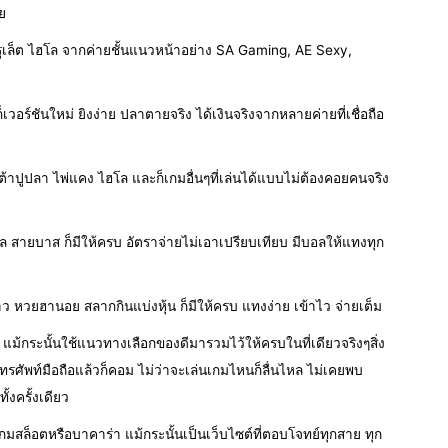
ย
รูเล็ต ไฮโล จากค่ายชั้นแนวหน้าอย่าง SA Gaming, AE Sexy,
วอร์ชันใหม่ ยิงง่าย ปลาตายจริง ได้เงินจริงจากหลายค่ายที่เชื่อถือ
เต้าปูปลา ไพ่แคง ไฮโล และก็เกมอื่นๆที่เล่นได้แบบไม่ต้องคอยคนจริง
 สายบาส ก็มีให้ครบ อัตราจ่ายไม่เอาเปรียบเทียบ มีบอลให้แทงทุก
 หวยฮานอย สลากกินแบ่งหุ้น ก็มีให้ครบ แทงง่าย เข้าไว จ่ายเต็ม
แม้กระนั้นใช้แนวทางเลือกของดีมารวมไว้ให้ครบในที่เดียวจริงๆสิ่ง
โทรศัพท์มือถือแล้วก็คอม ไม่ว่าจะเล่นเกมไหนก็ลื่นไหล ไม่เคยพบ
งครั้งเดียว
เกมสล็อตหรือบาคาร่า แม้กระนั้นเป็นเว็บไซต์ที่ตอบโจทย์ทุกสาย ทุก