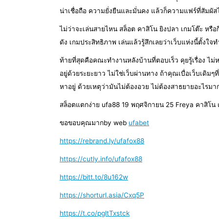
น่าเชื่อถือ ความยั่งยืนและมั่นคง แล้วก็ความแฟร์ที่สัมผัสได
ไม่ว่าจะเล่นสายไหน สล็อต คาสิโน ยิงปลา เกมโต๊ะ หรื
ดัง เกมประสิทธิภาพ เล่นแล้วรู้สึกเลยว่าเว็บแห่งนี้ตั้ง
ท้ายที่สุดคือคณะทำงานหลังบ้านที่ตอบเร็ว คุยรู้เรื่อง ไม่
อยู่ด้วยระยะยาว ไม่ใช่เว็บผ่านทาง ถ้าคุณเบื่อเว็บเดิม
หาอยู่ ด้วยเหตุว่ามันไม่ต้องอวย ไม่ต้องสาธยายอะไรมากม
สล็อตแตกง่าย ufa88 19 พฤศจิกายน 25 Freya คาสิโน 
ขอขอบคุณมากby web
ufabet
https://rebrand.ly/ufafox88
https://cutly.info/ufafox88
https://bitt.to/8u162w
https://shorturl.asia/Cxq5P
https://t.co/pgltTxstck