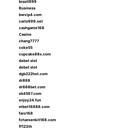
brazil999
Business
bwvip4.com
carlo999.net
cashgame168
Casino
chang7777
coke55
cupcake88x.com
debet slot
debet slot
dgb222hot.com
dr888
dr888bet.com
ek4567.com
enjoy24.fun
etbet16888.com
faro168
fcharoenkit168.com
ff123th