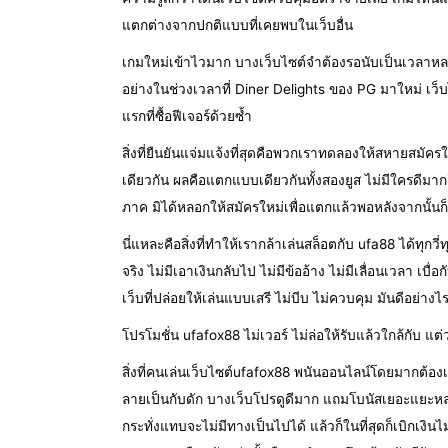
แตกต่างจากปกติแบบที่เคยพบในเว็บอื่น
เกมใหม่เข้าไวมาก บางเว็บไซต์จำต้องรอนับเป็นเวลาหลาย
อย่างในช่วงเวลาที่ Diner Delights ของ PG มาใหม่ เว็บไ
แรกที่ซื้อฟีเจอร์ด้วยซ้ำ
สิ่งที่ยืนยันแจ่มแจ้งที่สุดคือพวกเราทดลองให้สหายสมัคร
เดียวกัน ผลคือแตกแบบเดียวกันทั้งสองยูส ไม่มีใครดีมาก
ภาค มิได้หลอกให้สมัครใหม่เพื่อแตกแล้วพอหลังจากนั้นก็
นี่แหละคือสิ่งที่ทำให้เรากล้าเล่นสล็อตกับ ufa88 ได้ทุกว
จริง ไม่มีเอาเงินกลับไป ไม่มีข้ออ้าง ไม่มีเลื่อนเวลา เบื
เว็บที่ปล่อยให้เล่นแบบเสรี ไม่บีบ ไม่ควบคุม มันดีอย่างไ
โปรโมชั่น ufafox88 ไม่เวอร์ ไม่ล่อให้รับแล้วใกล้กับ แต่ว่
สิ่งที่คนเล่นเว็บไซต์ufafox88 พนันออนไลน์โดยมากต้อง
ลายเป็นกับดัก บางเว็บโปรดูดีมาก แถมโบนัสเยอะแยะหลาย
กระทั่งแทบจะไม่มีทางเป็นไปได้ แล้วก็ในที่สุดก็เบิกเงิน