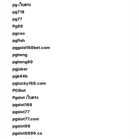
pg เว็บตรง
pg718
pg77
Pg99
pgceo
pgfish
pggold168bet.com
pgheng
pgheng99
pgjoker
pgk44b
pglucky168.com
PGSlot
Pgslot เว็บตรง
pgslot168
pgslot77
pgslot77.com
pgslot99
pgslot9999.co