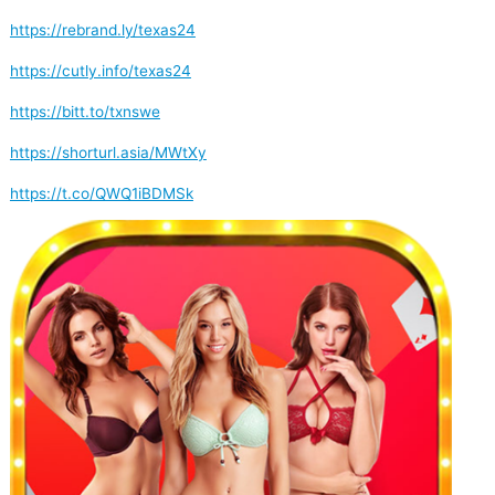
https://rebrand.ly/texas24
https://cutly.info/texas24
https://bitt.to/txnswe
https://shorturl.asia/MWtXy
https://t.co/QWQ1iBDMSk