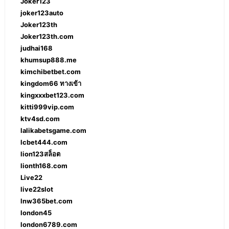
Joker123
joker123auto
Joker123th
Joker123th.com
judhai168
khumsup888.me
kimchibetbet.com
kingdom66 ทางเข้า
kingxxxbet123.com
kitti999vip.com
ktv4sd.com
lalikabetsgame.com
lcbet444.com
lion123สล็อต
lionth168.com
Live22
live22slot
lnw365bet.com
london45
london6789.com