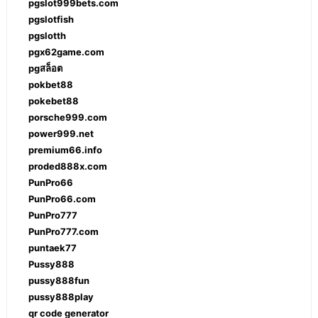
pgslot999bets.com
pgslotfish
pgslotth
pgx62game.com
pgสล็อต
pokbet88
pokebet88
porsche999.com
power999.net
premium66.info
proded888x.com
PunPro66
PunPro66.com
PunPro777
PunPro777.com
puntaek77
Pussy888
pussy888fun
pussy888play
qr code generator