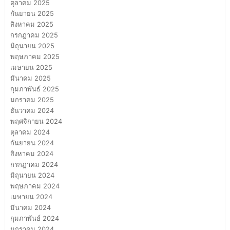
ตุลาคม 2025
กันยายน 2025
สิงหาคม 2025
กรกฎาคม 2025
มิถุนายน 2025
พฤษภาคม 2025
เมษายน 2025
มีนาคม 2025
กุมภาพันธ์ 2025
มกราคม 2025
ธันวาคม 2024
พฤศจิกายน 2024
ตุลาคม 2024
กันยายน 2024
สิงหาคม 2024
กรกฎาคม 2024
มิถุนายน 2024
พฤษภาคม 2024
เมษายน 2024
มีนาคม 2024
กุมภาพันธ์ 2024
มกราคม 2024