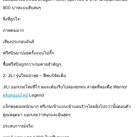
800 บาทแบบสับสนๆ
สิ่งที่ถูกใจ:
ภาพคมมาก
เสียงประกอบมันส์
ฟรีสปินมาบ่อยครั้งแบบไม่กั๊ก
ซื้อฟรีสปินถูกกว่าเกมค่ายสำคัญๆ
2. JILI รุ่นใหม่ล่าสุด – ฟีพบร์จัดเต็ม
JILI ออกเกมใหม่ทีไร ผมจะต้องรีบไปลองทุกหน ล่าสุดที่ลองคือ Warrior
สล็อตออนไลน์
Legend
แจ็กพอตลงหนักมาก ฟรีเกมเข้าแบบเข้าแผนรัวๆโดยยิ่งไปกว่านั้นตอนตัว
คูณหลุดมา บอกเลยว่าสนุกและลุ้นสุดๆ
ประสบการณ์จริง: