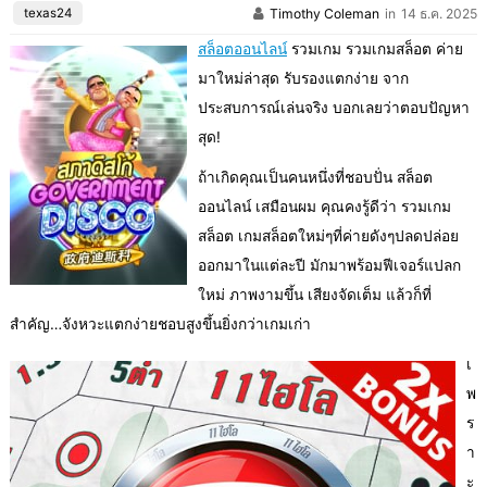
texas24
Timothy Coleman
in
14 ธ.ค. 2025
สล็อตออนไลน์
รวมเกม รวมเกมสล็อต ค่าย
มาใหม่ล่าสุด รับรองแตกง่าย จาก
ประสบการณ์เล่นจริง บอกเลยว่าตอบปัญหา
สุด!
ถ้าเกิดคุณเป็นคนหนึ่งที่ชอบปั่น สล็อต
ออนไลน์ เสมือนผม คุณคงรู้ดีว่า รวมเกม
สล็อต เกมสล็อตใหม่ๆที่ค่ายดังๆปลดปล่อย
ออกมาในแต่ละปี มักมาพร้อมฟีเจอร์แปลก
ใหม่ ภาพงามขึ้น เสียงจัดเต็ม แล้วก็ที่
สำคัญ…จังหวะแตกง่ายชอบสูงขึ้นยิ่งกว่าเกมเก่า
เ
พ
ร
า
ะ