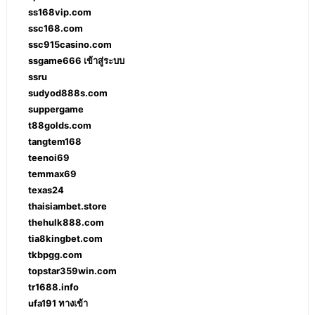
ss168vip.com
ssc168.com
ssc915casino.com
ssgame666 เข้าสู่ระบบ
ssru
sudyod888s.com
suppergame
t88golds.com
tangtem168
teenoi69
temmax69
texas24
thaisiambet.store
thehulk888.com
tia8kingbet.com
tkbpgg.com
topstar359win.com
tr1688.info
ufa191 ทางเข้า