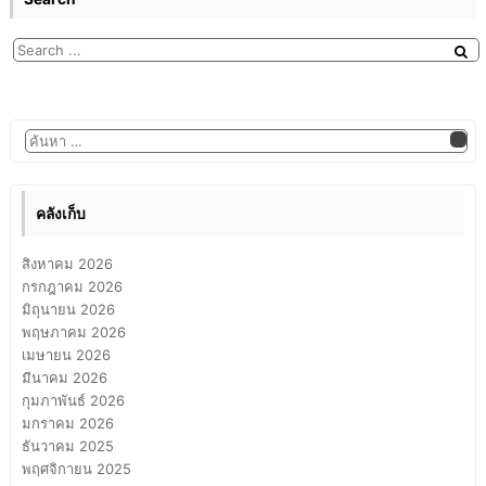
คลังเก็บ
สิงหาคม 2026
กรกฎาคม 2026
มิถุนายน 2026
พฤษภาคม 2026
เมษายน 2026
มีนาคม 2026
กุมภาพันธ์ 2026
มกราคม 2026
ธันวาคม 2025
พฤศจิกายน 2025