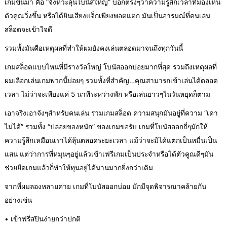
เกมขึ้นมา คือ “จังหวะลุ้นโบนัสใหญ่” บอกตรงๆว่าความรู้สึกเวลาที่มองเห็น
ตัวคูณวิ่งขึ้น หรือได้ยินเสียงแจ็กเพียงพอตแตก มันเป็นอารมณ์ที่คนเล่น
สล็อตจะเข้าใจดี
รวมทั้งมันคือเหตุผลที่ทำให้ผมยังคงเล่นตลอดมาจนถึงทุกวันนี้
เกมสล็อตแบบไหนที่มีรางวัลใหญ่ โบนัสออกบ่อยมากที่สุด รวมถึงเหตุผลที่
ผมเลือกเล่นเกมพวกนี้บ่อยๆ รวมทั้งที่สำคัญ…คุณสามารถเข้าเล่นได้ตลอด
เวลา ไม่ว่าจะเพียงแค่ 5 นาทีระหว่างพัก หรือเล่นยาวๆในวันหยุดก็ตาม
เอาจริงเอาจังๆสำหรับคนเล่น รวมเกมสล็อต ความสนุกมันอยู่ที่ความ “เดา
ไม่ได้” รวมทั้ง “ปล่อยของหนัก” ของเกมขอรับ เกมที่โบนัสออกถี่ๆมักให้
ความรู้สึกเหมือนเราได้ลุ้นตลอดระยะเวลา แม้ว่าจะมิได้แตกเป็นหมื่นเป็น
แสน แต่ว่าการที่หมุนๆอยู่แล้วเข้าเฟรีเกมเป็นประจำหรือได้ตัวคูณดีๆมัน
ช่วยยืดเกมแล้วก็ทำให้ทุนอยู่ได้นานมากยิ่งกว่าเดิม
จากที่ผมลองหลายค่าย เกมที่โบนัสออกบ่อย มักมีจุดพิจารณาคล้ายกัน
อย่างเช่น
• เข้าฟรีสปินง่ายกว่าปกติ