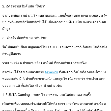
2. อัตราจ่ายเริ่มต้นมัก “ใจป๋า”
จากประสบการณ์ เกมใหม่หลายเกมผมแตกตั้งแต่เบทแรกๆบางเกมเบท 1–
5 บาทก็แตกหลักร้อยหลักพันได้ เนื่องจากระบบพึ่งจะเปิด จังหวะจ่ายก็เลย
มักสูง
3. ค่ายใหม่มักทำเกม “เล่นง่าย”
รีลไม่สลับซับซ้อน สัญลักษณ์ไม่เยอะแยะ เล่นคราวแรกก็เก็ทเลย ไม่ต้องนั่ง
อ่านคู่มือนาน
รวมเกมสล็อต ค่ายเกมสล็อตมาใหม่ ที่ลองแล้วแตกง่ายจริง!
จากที่ผมได้ลองเล่นหลายค่าย
texas24
ทั้งยังจากเว็บไซต์ตรงและก็ระบบ
ทดสอบเล่น มี 3 ค่ายที่อยากแนะนำแบบสุดใจ เนื่องจากว่า จ่ายง่าย แตก
บ่อยมาก แล้วก็เล่นไม่เครียด ตัวอย่างเช่น:
1. FUNTA Gaming – ระบบไว ภาพงาม เกมใหม่แตกหลายครั้ง
เป็นค่ายที่ผมทดลองช่วงปลายปีให้หลัง บอกเลยว่าโหดมากมาย! เกมที่ผม
ทดลองครั้งแรกเป็น Dragon Power Spin เบท 3 บาท ได้โบนัสไปเกือบ