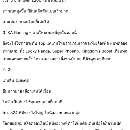
เบท 5 บาท แตก 1,200 ในฟรีเกมแรก
หากเบทสูงขึ้น มีลุ้นหลักพันแบบเร็วมาก
เกมเล่นง่าย คนใหม่ก็เล่นได้
3. KA Gaming – เกมใหม่เยอะที่สุดในตอนนี้
ถึงจะไม่ใช่ค่ายระดับ Top แต่เกมใหม่จำนวนมากกระทั่งเลือกผิด ผมทดลอง
หลายเกม ทั้ง Lucky Panda, Super Phoenix, Kingdom’s Boost เกือบทุก
เกมแจกหลายครั้ง โดยเฉพาะอย่างยิ่งช่วงโบนัส ที่ตัวคูณมาดีมาก
ข้อดี:
เกมลื่น ไม่สะดุด
ธีมมากมาย เลือกเล่นได้เรื่อย
ไม่จำเป็นต้องใช้ทุนมากมายก็แตกดี
texas24 ที่มีรางวัลใหญ่ โบนัสออกบ่อยมากสุด
โลกของเกม สล็อตออนไลน์ หนึ่งอย่างที่ทำให้ผมตื่นเต้นเมื่อใดก็ตามเปิด