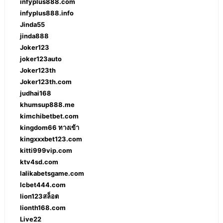
infyplus888.com
infyplus888.info
Jinda55
jinda888
Joker123
joker123auto
Joker123th
Joker123th.com
judhai168
khumsup888.me
kimchibetbet.com
kingdom66 ทางเข้า
kingxxxbet123.com
kitti999vip.com
ktv4sd.com
lalikabetsgame.com
lcbet444.com
lion123สล็อต
lionth168.com
Live22