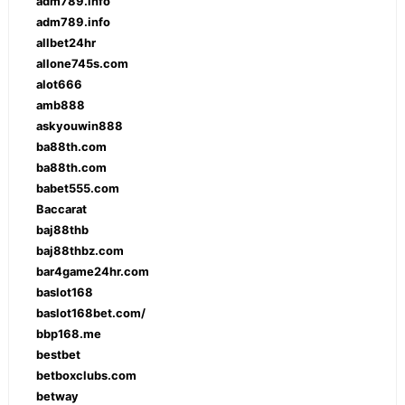
adm789.info
adm789.info
allbet24hr
allone745s.com
alot666
amb888
askyouwin888
ba88th.com
ba88th.com
babet555.com
Baccarat
baj88thb
baj88thbz.com
bar4game24hr.com
baslot168
baslot168bet.com/
bbp168.me
bestbet
betboxclubs.com
betway