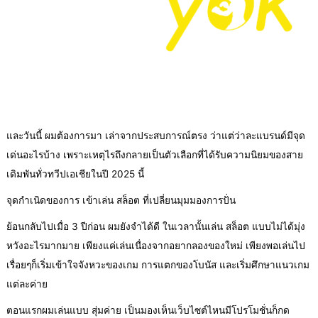
และวันนี้ ผมต้องการมา เล่าจากประสบการณ์ตรง ว่าแต่ว่าละแบรนด์มีจุด
เด่นอะไรบ้าง เพราะเหตุไรถึงกลายเป็นตัวเลือกที่ได้รับความนิยมของสาย
เดิมพันทั่วทวีปเอเชียในปี 2025 นี้
จุดกำเนิดของการ เข้าเล่น สล็อต ที่เปลี่ยนมุมมองการปั่น
ย้อนกลับไปเมื่อ 3 ปีก่อน ผมยังจำได้ดี ในเวลานั้นเล่น สล็อต แบบไม่ได้มุ่ง
หวังอะไรมากมาย เพียงแค่เล่นเนื่องจากอยากลองของใหม่ เพียงพอเล่นไป
เรื่อยๆก็เริ่มเข้าใจจังหวะของเกม การแตกของโบนัส และเริ่มศึกษาแนวเกม
แต่ละค่าย
ตอนแรกผมเล่นแบบ สุ่มค่าย เป็นมองเห็นเว็บไซต์ไหนมีโปรโมชั่นก็กด