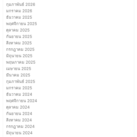
กุมภาพันธ์ 2026
มกราคม 2026
ธันวาคม 2025
พฤศจิกายน 2025
ตุลาคม 2025
กันยายน 2025
สิงหาคม 2025
กรกฎาคม 2025
มิถุนายน 2025
พฤษภาคม 2025
เมษายน 2025
มีนาคม 2025
กุมภาพันธ์ 2025
มกราคม 2025
ธันวาคม 2024
พฤศจิกายน 2024
ตุลาคม 2024
กันยายน 2024
สิงหาคม 2024
กรกฎาคม 2024
มิถุนายน 2024