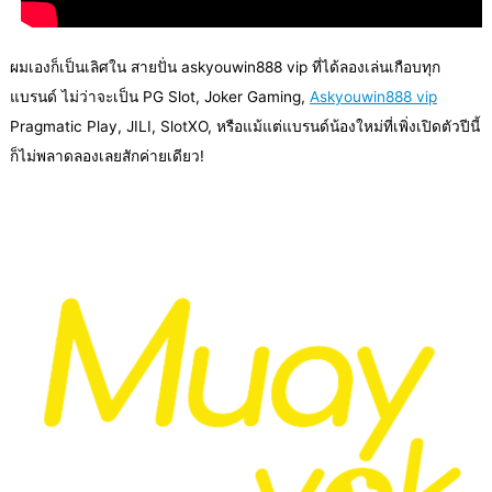
ผมเองก็เป็นเลิศใน สายปั่น askyouwin888 vip ที่ได้ลองเล่นเกือบทุก
แบรนด์ ไม่ว่าจะเป็น PG Slot, Joker Gaming,
Askyouwin888 vip
Pragmatic Play, JILI, SlotXO, หรือแม้แต่แบรนด์น้องใหม่ที่เพิ่งเปิดตัวปีนี้
ก็ไม่พลาดลองเลยสักค่ายเดียว!