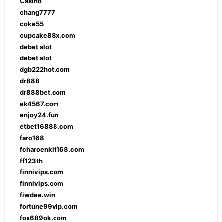
Casino
chang7777
coke55
cupcake88x.com
debet slot
debet slot
dgb222hot.com
dr888
dr888bet.com
ek4567.com
enjoy24.fun
etbet16888.com
faro168
fcharoenkit168.com
ff123th
finnivips.com
finnivips.com
fiwdee.win
fortune99vip.com
fox689ok.com