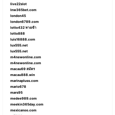
live22slot
lnw365bet.com
london45
london6789.com
lotto432 ทางเข้า
lotto888
luis16888.com
lux555.net
lux555.net
m4newonline.com
m4newonline.com
macau69 สมัคร
macau888.win
marinapluss.com
mario678
mars95
medee989.com
meekin365day.com
mexicanoo.com