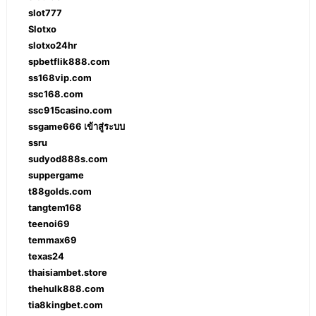
slot777
Slotxo
slotxo24hr
spbetflik888.com
ss168vip.com
ssc168.com
ssc915casino.com
ssgame666 เข้าสู่ระบบ
ssru
sudyod888s.com
suppergame
t88golds.com
tangtem168
teenoi69
temmax69
texas24
thaisiambet.store
thehulk888.com
tia8kingbet.com