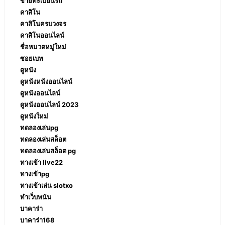
ขายทะเบียนรถ
คาสิโน
คาสิโนครบวงจร
คาสิโนออนไลน์
ชื่อหมวดหมู่ใหม่
ซอยเบท
ดูหนัง
ดูหนังหนังออนไลน์
ดูหนังออนไลน์
ดูหนังออนไลน์ 2023
ดูหนังใหม่
ทดลองเล่นpg
ทดลองเล่นสล็อต
ทดลองเล่นสล็อต pg
ทางเข้า live22
ทางเข้าpg
ทางเข้าเล่น slotxo
ทำเว็บพนัน
บาคาร่า
บาคาร่า168