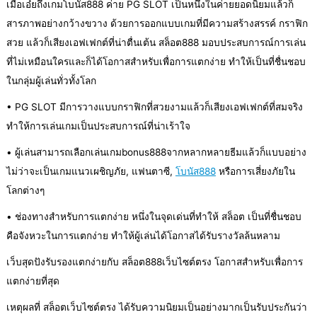
เมื่อเอ๋ยถึงเกมโบนัส888 ค่าย PG SLOT เป็นหนึ่งในค่ายยอดนิยมแล้วก็
สารภาพอย่างกว้างขวาง ด้วยการออกแบบเกมที่มีความสร้างสรรค์ กราฟิก
สวย แล้วก็เสียงเอฟเฟกต์ที่น่าตื่นเต้น สล็อต888 มอบประสบการณ์การเล่น
ที่ไม่เหมือนใครและก็ได้โอกาสสำหรับเพื่อการแตกง่าย ทำให้เป็นที่ชื่นชอบ
ในกลุ่มผู้เล่นทั่วทั้งโลก
• PG SLOT มีการวางแบบกราฟิกที่สวยงามแล้วก็เสียงเอฟเฟกต์ที่สมจริง
ทำให้การเล่นเกมเป็นประสบการณ์ที่น่าเร้าใจ
• ผู้เล่นสามารถเลือกเล่นเกมbonus888จากหลากหลายธีมแล้วก็แบบอย่าง
ไม่ว่าจะเป็นเกมแนวเผชิญภัย, แฟนตาซี,
โบนัส888
หรือการเสี่ยงภัยใน
โลกต่างๆ
• ช่องทางสำหรับการแตกง่าย หนึ่งในจุดเด่นที่ทำให้ สล็อต เป็นที่ชื่นชอบ
คือจังหวะในการแตกง่าย ทำให้ผู้เล่นได้โอกาสได้รับรางวัลล้นหลาม
เว็บสุดปังรับรองแตกง่ายกับ สล็อต888เว็บไซต์ตรง โอกาสสำหรับเพื่อการ
แตกง่ายที่สุด
เหตุผลที่ สล็อตเว็บไซต์ตรง ได้รับความนิยมเป็นอย่างมากเป็นรับประกันว่า