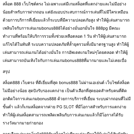
สล็อต 888 เว็บไซต์ตรง ไม่เฉพาะแต่มีเกมสล็อตที่แตกง่ายและไม่มีอย่าง
น้อยสำหรับการฝากถอน แต่ยังมอบประสบการณ์การเล่นที่ไม่มีใครเหมือน
ด้วยการบริการที่เยี่ยมแล้วก็ระบบที่มีความปลอดภัยสูง ทำให้ผู้เล่นสามารถ
เพลินใจกับการเล่นเกมbonus888ได้อย่างมั่นอกมั่นใจ 888pg มีคณะ
ทำงานที่พร้อมให้บริการรวมทั้งช่วยเหลือตลอด 1 วัน ทำให้ผู้เล่นสามารถ
แก้ไขได้ในทันที ระบบความปลอดภัยที่ล้ำยุครวมทั้งมีมาตรฐานสูง ทำให้ผู้
เล่นสามารถเล่นเกมได้อย่างมั่นใจ การอัพเดตเกมใหม่ๆโดยตลอด ทำให้ผู้
เล่นสามารถบันเทิงใจกับการเล่นเกมbonus888ที่มากมายและไม่เคยเบื่อ
สรุป
สล็อต888 เว็บตรง ที่ดีเยี่ยมที่สุด bonus888 ไม่ผ่านเอเย่นต์ เว็บไซต์สล็อต
ไม่มีอย่างน้อย สุดปังรับรองแตกง่าย เป็นตัวเลือกที่สุดยอดสำหรับคนที่ติด
อกติดใจการเล่นเกมbonus888 ด้วยการบริการที่เยี่ยม ระบบฝากถอนที่ไม่มี
ขั้นต่ำ แล้วก็เกมสล็อตจากค่าย PG SLOT ที่มีโอกาสสำหรับการแตกง่าย
ทำให้ผู้เล่นสล็อตสามารถเพลิดเพลินกับการเล่นเกมแล้วก็มีโอกาสได้รับ
รางวัลมากมายก่ายกอง