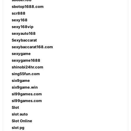
sbotop1688.com
scr888
sexy168
sexy168vip
sexyauto168
Sexybaccarat
sexybaccarat168.com
sexygame
sexygame1688
shinobi24hr.com
sing55fun.com
six9game
six9game.win
sl99games.com
sl99games.com
Slot
slot auto
Slot Online
slot pg