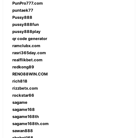
PunPro777.com
puntaek77
Pussy888
pussy888fun
pussy888play
qr code generator
ramclubx.com
rasri365day.com
realflikbet.com
redkong89
RENO88WIN.COM
rich818
rizzbetx.com
rockstar66
sagame
sagame168
sagame168th
sagame168th.com
sawan888
sbobet168