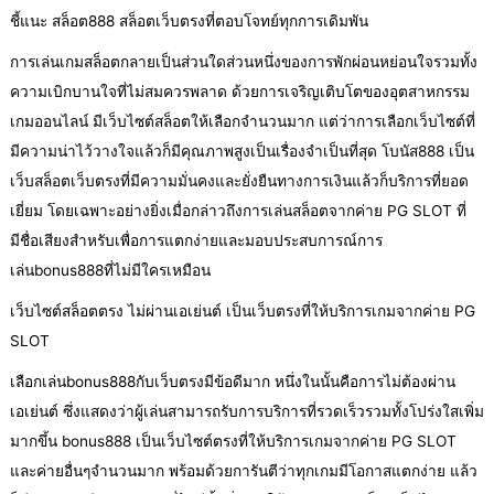
ชี้แนะ สล็อต888 สล็อตเว็บตรงที่ตอบโจทย์ทุกการเดิมพัน
การเล่นเกมสล็อตกลายเป็นส่วนใดส่วนหนึ่งของการพักผ่อนหย่อนใจรวมทั้ง
ความเบิกบานใจที่ไม่สมควรพลาด ด้วยการเจริญเติบโตของอุตสาหกรรม
เกมออนไลน์ มีเว็บไซต์สล็อตให้เลือกจำนวนมาก แต่ว่าการเลือกเว็บไซต์ที่
มีความน่าไว้วางใจแล้วก็มีคุณภาพสูงเป็นเรื่องจำเป็นที่สุด โบนัส888 เป็น
เว็บสล็อตเว็บตรงที่มีความมั่นคงและยั่งยืนทางการเงินแล้วก็บริการที่ยอด
เยี่ยม โดยเฉพาะอย่างยิ่งเมื่อกล่าวถึงการเล่นสล็อตจากค่าย PG SLOT ที่
มีชื่อเสียงสำหรับเพื่อการแตกง่ายและมอบประสบการณ์การ
เล่นbonus888ที่ไม่มีใครเหมือน
เว็บไซต์สล็อตตรง ไม่ผ่านเอเย่นต์ เป็นเว็บตรงที่ให้บริการเกมจากค่าย PG
SLOT
เลือกเล่นbonus888กับเว็บตรงมีข้อดีมาก หนึ่งในนั้นคือการไม่ต้องผ่าน
เอเย่นต์ ซึ่งแสดงว่าผู้เล่นสามารถรับการบริการที่รวดเร็วรวมทั้งโปร่งใสเพิ่ม
มากขึ้น bonus888 เป็นเว็บไซต์ตรงที่ให้บริการเกมจากค่าย PG SLOT
และค่ายอื่นๆจำนวนมาก พร้อมด้วยการันตีว่าทุกเกมมีโอกาสแตกง่าย แล้ว