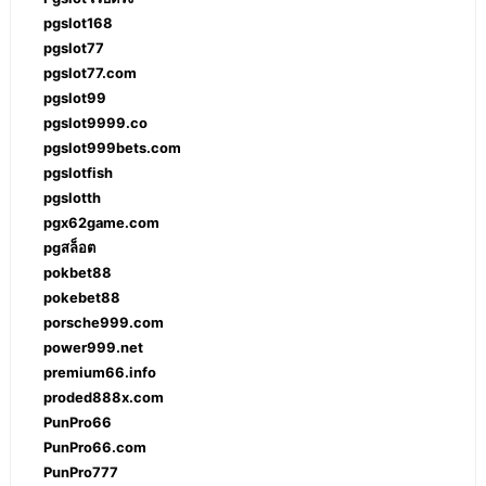
pgslot168
pgslot77
pgslot77.com
pgslot99
pgslot9999.co
pgslot999bets.com
pgslotfish
pgslotth
pgx62game.com
pgสล็อต
pokbet88
pokebet88
porsche999.com
power999.net
premium66.info
proded888x.com
PunPro66
PunPro66.com
PunPro777