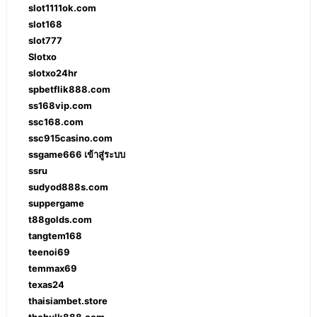
slot1111ok.com
slot168
slot777
Slotxo
slotxo24hr
spbetflik888.com
ss168vip.com
ssc168.com
ssc915casino.com
ssgame666 เข้าสู่ระบบ
ssru
sudyod888s.com
suppergame
t88golds.com
tangtem168
teenoi69
temmax69
texas24
thaisiambet.store
thehulk888.com