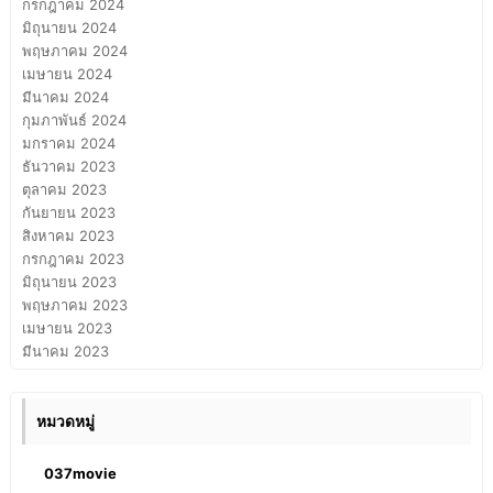
กรกฎาคม 2024
มิถุนายน 2024
พฤษภาคม 2024
เมษายน 2024
มีนาคม 2024
กุมภาพันธ์ 2024
มกราคม 2024
ธันวาคม 2023
ตุลาคม 2023
กันยายน 2023
สิงหาคม 2023
กรกฎาคม 2023
มิถุนายน 2023
พฤษภาคม 2023
เมษายน 2023
มีนาคม 2023
หมวดหมู่
037movie