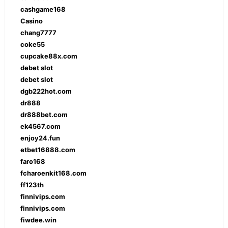
cashgame168
Casino
chang7777
coke55
cupcake88x.com
debet slot
debet slot
dgb222hot.com
dr888
dr888bet.com
ek4567.com
enjoy24.fun
etbet16888.com
faro168
fcharoenkit168.com
ff123th
finnivips.com
finnivips.com
fiwdee.win