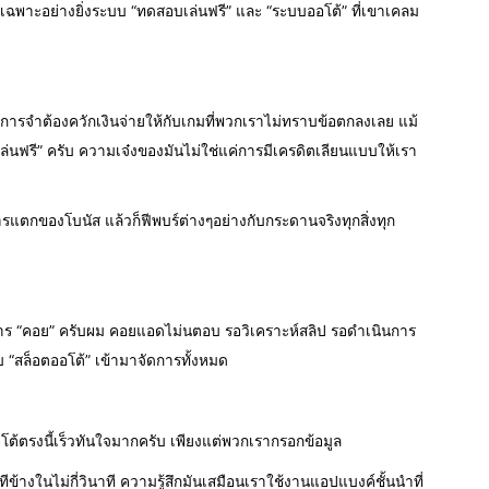
ฉพาะอย่างยิ่งระบบ “ทดสอบเล่นฟรี” และ “ระบบออโต้” ที่เขาเคลม
เป็นการจำต้องควักเงินจ่ายให้กับเกมที่พวกเราไม่ทราบข้อตกลงเลย แม้
ล่นฟรี” ครับ ความเจ๋งของมันไม่ใช่แค่การมีเครดิตเลียนแบบให้เรา
รแตกของโบนัส แล้วก็ฟีพบร์ต่างๆอย่างกับกระดานจริงทุกสิ่งทุก
ป็นการ “คอย” ครับผม คอยแอดไม่นตอบ รอวิเคราะห์สลิป รอดำเนินการ
บบ “สล็อตออโต้” เข้ามาจัดการทั้งหมด
รงนี้เร็วทันใจมากครับ เพียงแต่พวกเรากรอกข้อมูล
างในไม่กี่วินาที ความรู้สึกมันเสมือนเราใช้งานแอปแบงค์ชั้นนำที่