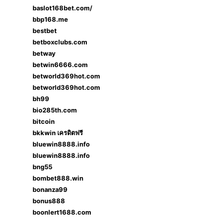
baslot168bet.com/
bbp168.me
bestbet
betboxclubs.com
betway
betwin6666.com
betworld369hot.com
betworld369hot.com
bh99
bio285th.com
bitcoin
bkkwin เครดิตฟรี
bluewin8888.info
bluewin8888.info
bng55
bombet888.win
bonanza99
bonus888
boonlert1688.com