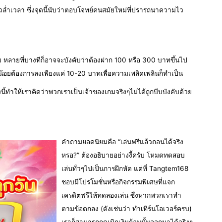
ยเวล่ำเวลา ซึ่งจุดนี้นับว่าตอบโจทย์คนสมัยใหม่ที่ปรารถนาความไว
บผม หลายที่บางทีก็อาจจะบังคับว่าต้องฝาก 100 หรือ 300 บาทขึ้นไป
้อยต้องการลงเพียงแค่ 10-20 บาทเพื่อความเพลิดเพลินก็ทำเป็น
นี้ทำให้เราคิดว่าพวกเราเป็นเจ้าของเกมจริงๆไม่ได้ถูกบีบบังคับด้วย
คำถามยอดนิยมคือ “เล่นฟรีแล้วถอนได้จริง
หรอ?” ต้องอธิบายอย่างงี้ครับ โหมดทดสอบ
เล่นทั่วๆไปเป็นการฝึกหัด แต่ที่ Tangtem168
ชอบมีโปรโมชั่นหรือกิจกรรมพิเศษที่แจก
เครดิตฟรีให้ทดลองเล่น ซึ่งหากพวกเราทำ
ตามข้อตกลง (ดังเช่นว่า ทำเทิร์นโอเวอร์ครบ)
เราก็สามารถกดเบิกเงินก้อนนั้นออกมาได้จริงๆ