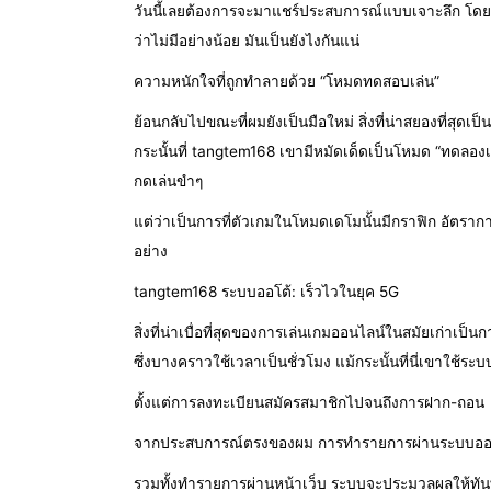
วันนี้เลยต้องการจะมาแชร์ประสบการณ์แบบเจาะลึก โดยเ
ว่าไม่มีอย่างน้อย มันเป็นยังไงกันแน่
ความหนักใจที่ถูกทำลายด้วย “โหมดทดสอบเล่น”
ย้อนกลับไปขณะที่ผมยังเป็นมือใหม่ สิ่งที่น่าสยองที่สุด
กระนั้นที่ tangtem168 เขามีหมัดเด็ดเป็นโหมด “ทดลองเ
กดเล่นขำๆ
แต่ว่าเป็นการที่ตัวเกมในโหมดเดโมนั้นมีกราฟิก อัตรากา
อย่าง
tangtem168 ระบบออโต้: เร็วไวในยุค 5G
สิ่งที่น่าเบื่อที่สุดของการเล่นเกมออนไลน์ในสมัยเก่าเ
ซึ่งบางคราวใช้เวลาเป็นชั่วโมง แม้กระนั้นที่นี่เขาใช้ระ
ตั้งแต่การลงทะเบียนสมัครสมาชิกไปจนถึงการฝาก-ถอน
จากประสบการณ์ตรงของผม การทำรายการผ่านระบบออโต้ต
รวมทั้งทำรายการผ่านหน้าเว็บ ระบบจะประมวลผลให้ทันทีข้