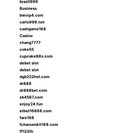
brazil999
Business
bwvip4.com
carlo999.net
cashgame168
Casino
chang7777
coke55
cupcake88x.com
debet slot
debet slot
dgb222hot.com
dr888
dr888bet.com
ek4567.com
enjoy24.fun
etbet16888.com
faro168
fcharoenkit168.com
ff123th