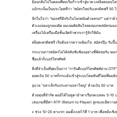
ย้อนกลับไปในตอนที่ผมเริ่มก้าวเข้าสู่แวดวงสล็อตออนไลน์
แม้กระนั้นเป็นประโยคที่ว่า “สมัครใหม่รับเครดิตฟรี 
นึกในใจว่า “ของฟรีมีจริงในโลกพนันด้วยหรอ?” แต่ว่าด้
ตัวเองลองถูกลองผิด ผมเลยตัดสินใจทดลองกดสมัครมองสักตั้ง
เครื่องไม้เครื่องมือชั้นเลิศถ้าพวกเรารู้จักใช้มัน
สล็อตเครดิตฟรี เริ่มต้นจากความข้องใจ: สมัครปุ๊บ รับปั๊
กระบวนการสมัครไม่ได้สลับซับซ้อนอย่างที่คิดขอรับ ผมเข้
ชื่อแล้วก็เบอร์โทรศัพท์
สิ่งที่จำเป็นที่สุดเป็นการ “การันตีเบอร์โทรศัพท์ผ่าน OT
ยอดเงิน 50 บาทก็กระเด้งเข้าสู่ระบบโดยทันทีโดยที่ผมยั
อุบาย “ปลาเล็กรับประทานปลาใหญ่” ด้วยเงิน 50 บาท
ด้วยทุนที่จำกัด ผมมิได้ไม่ดูตาม้าตาเรือกดเบทละ 5-
เล่นเกมที่มีค่า RTP (Return to Player) สูงๆและมีความผั
• ช่วง 10-20 ตาแรก: ผมตั้งเบทไว้ที่ 1 บาท เพื่อหยั่งเ