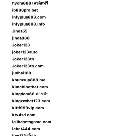
hydra888 เครดิตฟรี
ib888pro.bet
infyplus888.com
infyplus888.info
Jinda55
jinda888
Joker123
joker123auto
Joker123th
Joker123th.com
judhai168
khumsup888.me
kimchibetbet.com
kingdom66 ทางเข้า
kingxxxbet123.com
kitti999vip.com
ktv4sd.com
lalikabetsgame.com
lcbet444.com
lion123สล็อต