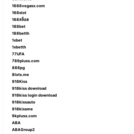
1688vegasx.com
168slot
168สล็อต
188bet
188betth
1xbet
1xbetth
77UFA
789pluss.com
888pg
8lots.me
918Kiss
918kiss download
918kiss login download
918kissauto
918kissme
9kpluss.com
ABA
ABAGroup2