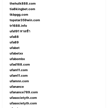
thehulk888.com
tia8kingbet.com
tkbpgg.com
topstar359win.com
tr1688.info
ufa191 ทางเข้า
ufa88
ufa89
ufabet
ufabetxx
ufabombx
ufad168.com
ufam11.com
ufam11.com
ufamnn.com
ufanance
ufanance789.com
ufasocietyth.com
ufasocietyth.com