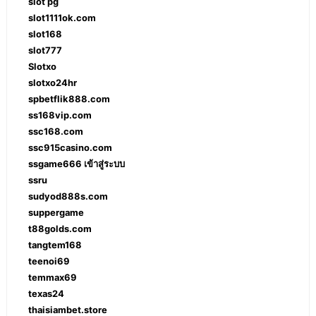
slot pg
slot1111ok.com
slot168
slot777
Slotxo
slotxo24hr
spbetflik888.com
ss168vip.com
ssc168.com
ssc915casino.com
ssgame666 เข้าสู่ระบบ
ssru
sudyod888s.com
suppergame
t88golds.com
tangtem168
teenoi69
temmax69
texas24
thaisiambet.store