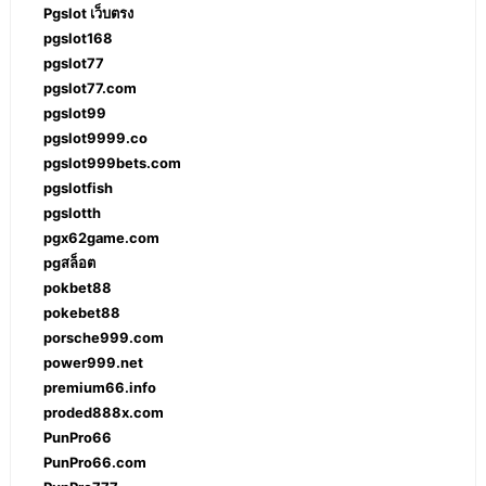
Pgslot เว็บตรง
pgslot168
pgslot77
pgslot77.com
pgslot99
pgslot9999.co
pgslot999bets.com
pgslotfish
pgslotth
pgx62game.com
pgสล็อต
pokbet88
pokebet88
porsche999.com
power999.net
premium66.info
proded888x.com
PunPro66
PunPro66.com