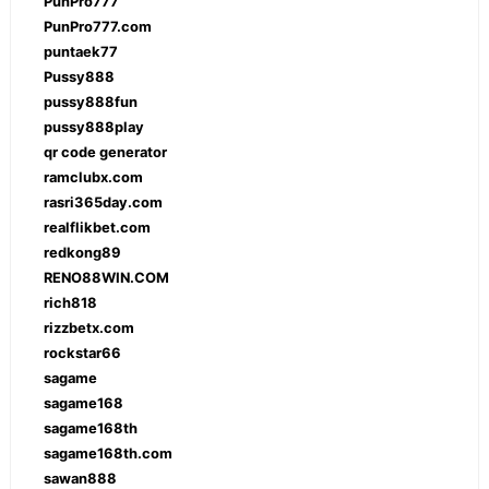
PunPro777
PunPro777.com
puntaek77
Pussy888
pussy888fun
pussy888play
qr code generator
ramclubx.com
rasri365day.com
realflikbet.com
redkong89
RENO88WIN.COM
rich818
rizzbetx.com
rockstar66
sagame
sagame168
sagame168th
sagame168th.com
sawan888