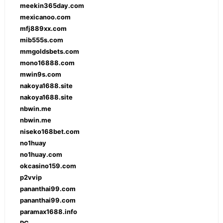
meekin365day.com
mexicanoo.com
mfj889xx.com
mib555s.com
mmgoldsbets.com
mono16888.com
mwin9s.com
nakoya1688.site
nakoya1688.site
nbwin.me
nbwin.me
niseko168bet.com
no1huay
no1huay.com
okcasino159.com
p2vvip
pananthai99.com
pananthai99.com
paramax1688.info
PG