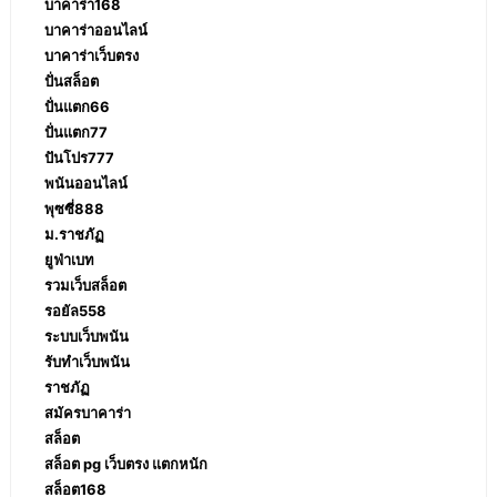
บาคาร่า168
บาคาร่าออนไลน์
บาคาร่าเว็บตรง
ปั่นสล็อต
ปั่นแตก66
ปั่นแตก77
ปันโปร777
พนันออนไลน์
พุซซี่888
ม.ราชภัฏ
ยูฟ่าเบท
รวมเว็บสล็อต
รอยัล558
ระบบเว็บพนัน
รับทำเว็บพนัน
ราชภัฏ
สมัครบาคาร่า
สล็อต
สล็อต pg เว็บตรง แตกหนัก
สล็อต168