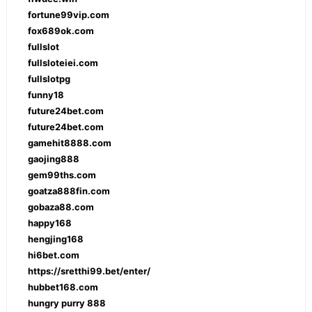
fortune99vip.com
fox689ok.com
fullslot
fullsloteiei.com
fullslotpg
funny18
future24bet.com
future24bet.com
gamehit8888.com
gaojing888
gem99ths.com
goatza888fin.com
gobaza88.com
happy168
hengjing168
hi6bet.com
https://sretthi99.bet/enter/
hubbet168.com
hungry purry 888