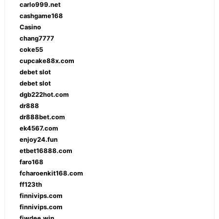
carlo999.net
cashgame168
Casino
chang7777
coke55
cupcake88x.com
debet slot
debet slot
dgb222hot.com
dr888
dr888bet.com
ek4567.com
enjoy24.fun
etbet16888.com
faro168
fcharoenkit168.com
ff123th
finnivips.com
finnivips.com
fiwdee.win