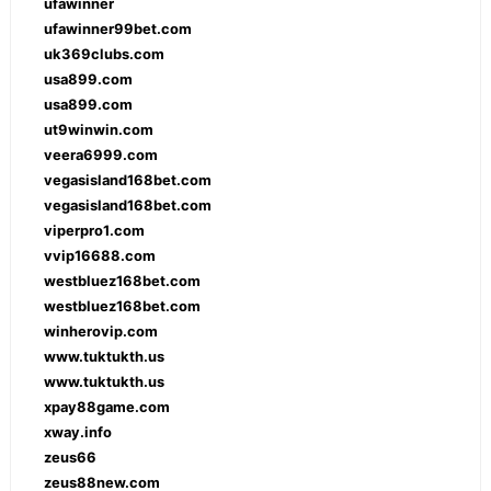
ufawinner
ufawinner99bet.com
uk369clubs.com
usa899.com
usa899.com
ut9winwin.com
veera6999.com
vegasisland168bet.com
vegasisland168bet.com
viperpro1.com
vvip16688.com
westbluez168bet.com
westbluez168bet.com
winherovip.com
www.tuktukth.us
www.tuktukth.us
xpay88game.com
xway.info
zeus66
zeus88new.com