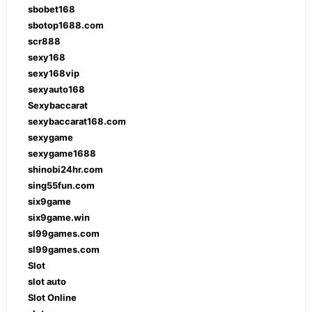
sbobet168
sbotop1688.com
scr888
sexy168
sexy168vip
sexyauto168
Sexybaccarat
sexybaccarat168.com
sexygame
sexygame1688
shinobi24hr.com
sing55fun.com
six9game
six9game.win
sl99games.com
sl99games.com
Slot
slot auto
Slot Online