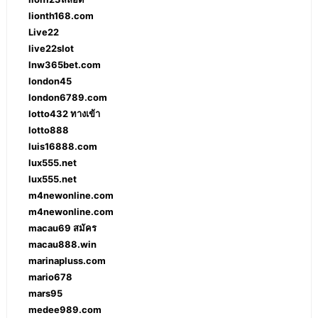
lionth168.com
Live22
live22slot
lnw365bet.com
london45
london6789.com
lotto432 ทางเข้า
lotto888
luis16888.com
lux555.net
lux555.net
m4newonline.com
m4newonline.com
macau69 สมัคร
macau888.win
marinapluss.com
mario678
mars95
medee989.com