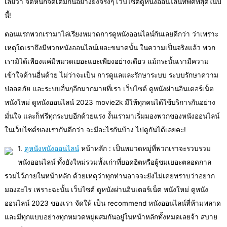
เลยว่า จัดหนักจัดเต็มกันอย่างยิ่งจริงๆ เว็บไซต์ดูหนังออนไลน์ที่พีคที่สุดในปี
นี้!
ตอนแรกพวกเรามาไล่เรียงหมวดการดูหนังออนไลน์กันเลยดีกว่า ว่าเพราะ
เหตุใดเราถึงมีพวกหนังออนไลน์เยอะขนาดนั้น ในความเป็นจริงแล้ว พวก
เรามิได้เพียงแค่มีหมวดเยอะแยะเพียงอย่างเดียว แม้กระนั้นเรามีความ
เข้าใจด้านอื่นด้วย ไม่ว่าจะเป็น การดูแลและรักษาระบบ ระบบรักษาความ
ปลอดภัย และระบบอื่นๆอีกมากมายที่เรา เว็บไซต์ ดูหนังผ่านอินเตอร์เน็ต
หนังใหม่ ดูหนังออนไลน์ 2023 movie2k มีให้ทุกคนได้ใช้บริการกันอย่าง
มั่นใจ และก็ฟรีทุกระบบอีกด้วยแรง งั้นเรามาเริ่มมองพวกของหนังออนไลน์
ในเว็บไซต์ของเรากันดีกว่า จะมีอะไรกันบ้าง ไปดูกันได้เลยคะ!
1.
ดูหนังหนังออนไลน์
หน้าหลัก : เป็นหมวดหมู่ที่พวกเราจะรวบรวม
หนังออนไลน์ ทั้งยังใหม่รวมทั้งเก่าที่ยอดฮิตหรือผู้ชมเยอะตลอดกาล
รวมไว้ภายในหน้าหลัก ด้วยเหตุว่าทุกท่านอาจจะยังไม่เคยทราบว่าอยาก
มองอะไร เพราะฉะนั้น เว็บไซต์ ดูหนังผ่านอินเตอร์เน็ต หนังใหม่ ดูหนัง
ออนไลน์ 2023 ของเรา จัดให้ เป็น recommend หนังออนไลน์ที่ห้ามพลาด
และมีทุกแบบอย่างทุกหมวดหมู่ผสมกันอยู่ในหน้าหลักทั้งหมดเลยจ้า สบาย