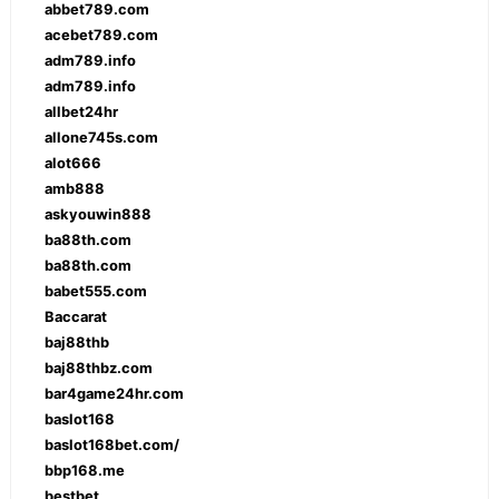
abbet789.com
acebet789.com
adm789.info
adm789.info
allbet24hr
allone745s.com
alot666
amb888
askyouwin888
ba88th.com
ba88th.com
babet555.com
Baccarat
baj88thb
baj88thbz.com
bar4game24hr.com
baslot168
baslot168bet.com/
bbp168.me
bestbet