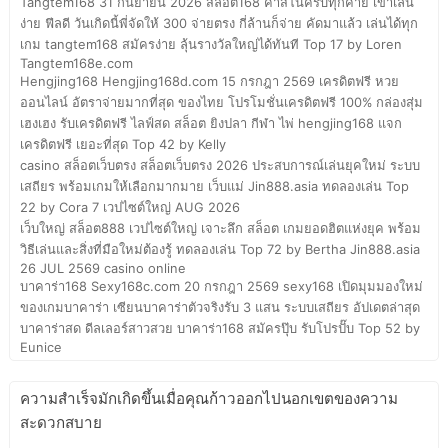
Tangtem168 31 กันยายน 2026 สล็อต168 คาสิโนครบทุกค่าย เข้าเล่น
ง่าย ฟีลดี วันเกิดนี้พี่จัดให้ 300 จ่ายตรง กี่ล้านก็จ่าย คัดมาแล้ว เล่นได้ทุก
เกม tangtem168 สมัครง่าย ลุ้นรางวัลใหญ่ได้ทันที Top 17 by Loren
Tangtem168e.com
Hengjing168 Hengjing168d.com 15 กรกฎา 2569 เครดิตฟรี หวย
ออนไลน์ อัตราจ่ายมากที่สุด ของไทย โปรโมชั่นเครดิตฟรี 100% กล่องสุ่ม
เฮงเฮง รับเครดิตฟรี ไลฟ์สด สล็อต ยิงปลา กีฬา ไพ่ hengjing168 แจก
เครดิตฟรี เยอะที่สุด Top 42 by Kelly
casino สล็อตเว็บตรง สล็อตเว็บตรง 2026 ประสบการณ์เล่นยุคใหม่ ระบบ
เสถียร พร้อมเกมให้เลือกมากมาย เว็บแม่ Jin888.asia ทดลองเล่น Top
22 by Cora 7 เวปไซต์ใหญ่ AUG 2026
เว็บใหญ่ สล็อต888 เวปไซต์ใหญ่ เจาะลึก สล็อต เกมยอดฮิตแห่งยุค พร้อม
วิธีเล่นและสิ่งที่มือใหม่ต้องรู้ ทดลองเล่น Top 72 by Bertha Jin888.asia
26 JUL 2569 casino online
บาคาร่า168 Sexy168c.com 20 กรกฎา 2569 sexy168 เปิดมุมมองใหม่
ของเกมบาคาร่า เซียนบาคาร่าตัวจริงรับ 3 แสน ระบบเสถียร อัปเดตล่าสุด
บาคาร่าสด ดีลเลอร์สาวสวย บาคาร่า168 สมัครปุ๊บ รับโปรปั๊บ Top 52 by
Eunice
ความสำเร็จมักเกิดขึ้นเมื่อคุณก้าวออกไปนอกเขตของความ
สะดวกสบาย