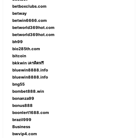
betboxclubs.com
betway
betwin6666.com
betworld369hot.com
betworld369hot.com
bh99
bio285th.com
bitcoin
bkkwin เครดิตฟรี
bluewin8888.info
bluewin8888.info
bng55
bombet888.win
bonanza99
bonus888
boonlert1688.com
brazil999
Business
bwvip4.com