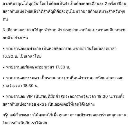
ลาภที่มาคุณได้ทุกวัน โดยไม่ต้องเป็นจำเป็นต้องคอยเดือนละ 2 ครั้งเสมือน
สลากกินแบ่งไทยแล้วก็ที่สำคัญก็คือลงทุนไม่มากมายด้วยเหมาะสำหรับทุก
คน
6.เลือกหวยฮานอยให้ถูก จำพวก ด้วยเหตุว่าสลากกินแบ่งฮานอยมีมากมาย
ยกตัวอย่างเช่น
• หวยฮานอยเฉพาะกิจ เป็นหวยที่ออกรอบแรกของวันโดยตลอดเวลา
16.30 น. เป็นเวลาไทย
• หวยฮานอยพิเศษจะออกเวลา 17.30 น.
• หวยฮานอยธรรมดา เป็นรอบมาตรฐานที่คนจำนวนมากนิยมเล่นจะออก
รางวัลเวลา 18.30 น.
• หวยฮานอย VIP เป็นรอบที่มืดค่ำสุดจะออกรางวัลเวลา 19.30 น.รวมทั้ง
สลากกินแบ่งฮานอย extra เป็นลอตเตอรี่ที่เล่นได้เฉพาะ
กรุ๊ปแต่เว็บของเราได้สะสมไว้เพื่อคุณสามารถเข้ามาจอยมาร่วมสนุกสนาน
ในการดำเนินกับเราได้เลย