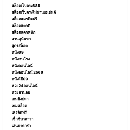
สล็อตเว็บตรง888
สล็อตเว็บตรงไม่ผ่านเอเย่นต์
สล็อตเเครดิตฟรี
สล็อตแตกดี
สล็อตแตกหนัก
สวนสุนันทา
สูตรสล็อต
หนัง69
หนังชนโรง
หนังออนไลน์
หนังออนไลน์ 2566
หนังโป๊69
หวย24ออนไลน์
หวยฮานอย
เกมยิงปลา
เกมสล็อต
เครดิตฟรี
เซ็กซี่บาคาร่า
เล่นบาคาร่า