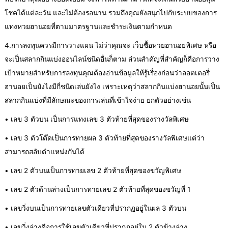
โชคได้แต่ละวัน และไม่ต้องรอนาน รวมถึงคุณยังสนุกไปกับระบบของการ
แทงหวยฮานอยที่ตามมาตรฐานและชำระเงินตามกำหนด
4.การลงทุนควรมีการวางแผน ไม่ว่าคุณจะ เว็บซื้อหวยฮานอยพิเศษ หรือ
จะเป็นสลากกินแบ่งออนไลน์ชนิดอื่นก็ตาม ส่วนสำคัญที่สำคัญก็คือการวาง
เป้าหมายสำหรับการลงทุนคุณต้องอ่านข้อมูลให้รู้เรื่องก่อนว่าลอตเตอรี่
ฮานอยเป็นยังไงมีกี่ชนิดเล่นยังไง เพราะเหตุว่าสลากกินแบ่งฮานอยนั้นเป็น
สลากกินแบ่งที่มีลักษณะของการเล่นที่เข้าใจง่าย ยกตัวอย่างเช่น
• เลข 3 ตัวบน เป็นการแทงเลข 3 ตัวท้ายที่สุดของรางวัลพิเศษ
• เลข 3 ตัวโต๊ดเป็นการทายผล 3 ตัวท้ายที่สุดของรางวัลพิเศษแต่ว่า
สามารถสลับตำแหน่งกันได้
• เลข 2 ตัวบนเป็นการทายเลข 2 ตัวท้ายที่สุดของขวัญพิเศษ
• เลข 2 ตัวด้านล่างเป็นการทายเลข 2 ตัวท้ายที่สุดของขวัญที่ 1
• เลขวิ่งบนเป็นการทายเลขตัวเดียวที่ปรากฏอยู่ในผล 3 ตัวบน
• เลขวิ่งล่างคือการใช้เลขตัวเดียวที่ปรากฏอยู่ใน 2 ตัวข้างล่าง