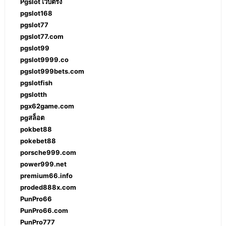
Pgslot เว็บตรง
pgslot168
pgslot77
pgslot77.com
pgslot99
pgslot9999.co
pgslot999bets.com
pgslotfish
pgslotth
pgx62game.com
pgสล็อต
pokbet88
pokebet88
porsche999.com
power999.net
premium66.info
proded888x.com
PunPro66
PunPro66.com
PunPro777