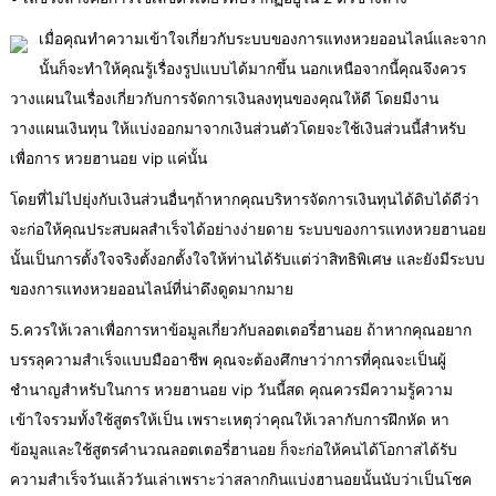
เมื่อคุณทำความเข้าใจเกี่ยวกับระบบของการแทงหวยออนไลน์และจาก
นั้นก็จะทำให้คุณรู้เรื่องรูปแบบได้มากขึ้น นอกเหนือจากนี้คุณจึงควร
วางแผนในเรื่องเกี่ยวกับการจัดการเงินลงทุนของคุณให้ดี โดยมีงาน
วางแผนเงินทุน ให้แบ่งออกมาจากเงินส่วนตัวโดยจะใช้เงินส่วนนี้สำหรับ
เพื่อการ หวยฮานอย vip แค่นั้น
โดยที่ไม่ไปยุ่งกับเงินส่วนอื่นๆถ้าหากคุณบริหารจัดการเงินทุนได้ดิบได้ดีว่า
จะก่อให้คุณประสบผลสำเร็จได้อย่างง่ายดาย ระบบของการแทงหวยฮานอย
นั้นเป็นการตั้งใจจริงตั้งอกตั้งใจให้ท่านได้รับแต่ว่าสิทธิพิเศษ และยังมีระบบ
ของการแทงหวยออนไลน์ที่น่าดึงดูดมากมาย
5.ควรให้เวลาเพื่อการหาข้อมูลเกี่ยวกับลอตเตอรี่ฮานอย ถ้าหากคุณอยาก
บรรลุความสำเร็จแบบมืออาชีพ คุณจะต้องศึกษาว่าการที่คุณจะเป็นผู้
ชำนาญสำหรับในการ หวยฮานอย vip วันนี้สด คุณควรมีความรู้ความ
เข้าใจรวมทั้งใช้สูตรให้เป็น เพราะเหตุว่าคุณให้เวลากับการฝึกหัด หา
ข้อมูลและใช้สูตรคำนวณลอตเตอรี่ฮานอย ก็จะก่อให้คนได้โอกาสได้รับ
ความสำเร็จวันแล้ววันเล่าเพราะว่าสลากกินแบ่งฮานอยนั้นนับว่าเป็นโชค