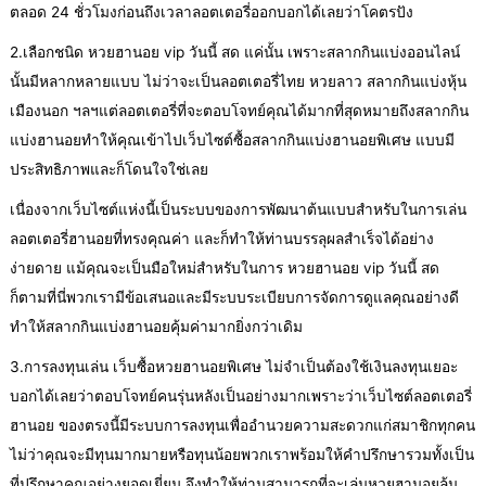
ตลอด 24 ชั่วโมงก่อนถึงเวลาลอตเตอรี่ออกบอกได้เลยว่าโคตรปัง
2.เลือกชนิด หวยฮานอย vip วันนี้ สด แค่นั้น เพราะสลากกินแบ่งออนไลน์
นั้นมีหลากหลายแบบ ไม่ว่าจะเป็นลอตเตอรี่ไทย หวยลาว สลากกินแบ่งหุ้น
เมืองนอก ฯลฯแต่ลอตเตอรี่ที่จะตอบโจทย์คุณได้มากที่สุดหมายถึงสลากกิน
แบ่งฮานอยทำให้คุณเข้าไปเว็บไซต์ซื้อสลากกินแบ่งฮานอยพิเศษ แบบมี
ประสิทธิภาพและก็โดนใจใช่เลย
เนื่องจากเว็บไซต์แห่งนี้เป็นระบบของการพัฒนาต้นแบบสำหรับในการเล่น
ลอตเตอรี่ฮานอยที่ทรงคุณค่า และก็ทำให้ท่านบรรลุผลสำเร็จได้อย่าง
ง่ายดาย แม้คุณจะเป็นมือใหม่สำหรับในการ หวยฮานอย vip วันนี้ สด
ก็ตามที่นี่พวกเรามีข้อเสนอและมีระบบระเบียบการจัดการดูแลคุณอย่างดี
ทำให้สลากกินแบ่งฮานอยคุ้มค่ามากยิ่งกว่าเดิม
3.การลงทุนเล่น เว็บซื้อหวยฮานอยพิเศษ ไม่จำเป็นต้องใช้เงินลงทุนเยอะ
บอกได้เลยว่าตอบโจทย์คนรุ่นหลังเป็นอย่างมากเพราะว่าเว็บไซต์ลอตเตอรี่
ฮานอย ของตรงนี้มีระบบการลงทุนเพื่ออำนวยความสะดวกแก่สมาชิกทุกคน
ไม่ว่าคุณจะมีทุนมากมายหรือทุนน้อยพวกเราพร้อมให้คำปรึกษารวมทั้งเป็น
ที่ปรึกษาคุณอย่างยอดเยี่ยม จึงทำให้ท่านสามารถที่จะเล่นหวยฮานอยลุ้น