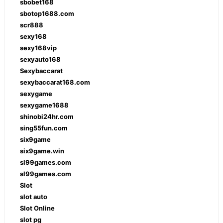
sbobet168
sbotop1688.com
scr888
sexy168
sexy168vip
sexyauto168
Sexybaccarat
sexybaccarat168.com
sexygame
sexygame1688
shinobi24hr.com
sing55fun.com
six9game
six9game.win
sl99games.com
sl99games.com
Slot
slot auto
Slot Online
slot pg