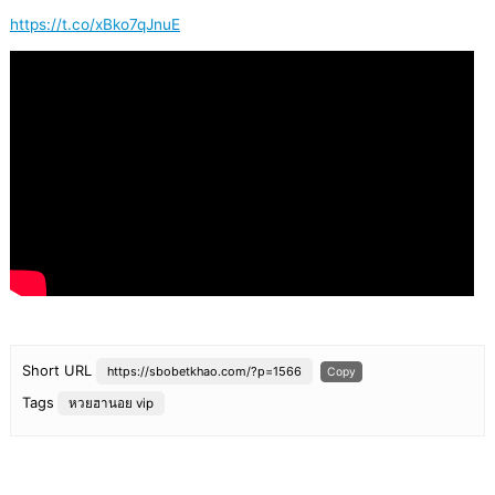
https://t.co/xBko7qJnuE
Short URL
https://sbobetkhao.com/?p=1566
Copy
Tags
หวยฮานอย vip