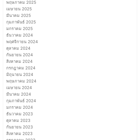
พฤษภาคม 2025
เมษายน 2025
มีนาคม 2025
กุมภาพันธ์ 2025
มกราคม 2025
ธันวาคม 2024
พฤศจิกายน 2024
ตุลาคม 2024
กันยายน 2024
สิงหาคม 2024
กรกฎาคม 2024
มิถุนายน 2024
พฤษภาคม 2024
เมษายน 2024
มีนาคม 2024
กุมภาพันธ์ 2024
มกราคม 2024
ธันวาคม 2023
ตุลาคม 2023
กันยายน 2023
สิงหาคม 2023
กรกฎาคม 2023