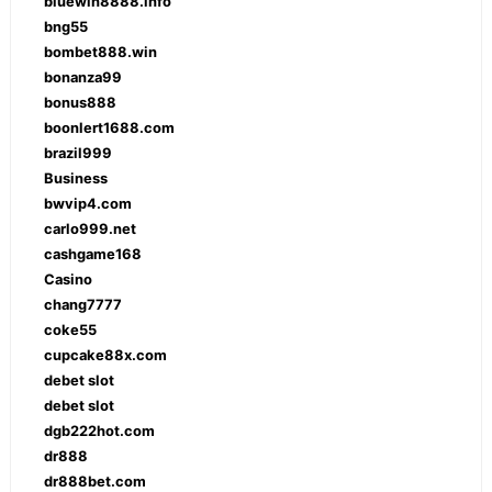
bluewin8888.info
bng55
bombet888.win
bonanza99
bonus888
boonlert1688.com
brazil999
Business
bwvip4.com
carlo999.net
cashgame168
Casino
chang7777
coke55
cupcake88x.com
debet slot
debet slot
dgb222hot.com
dr888
dr888bet.com