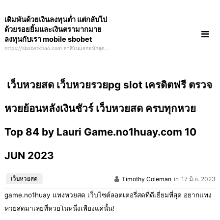
Skip
เดิมพันด้วยเงินลงทุนต่ำ แต่กลับไป
to
ด้วยรอยยิ้มและเงินตรามากมาย
content
ลงทุนกับเรา mobile sbobet
https://sbobetkhao.com คาสิโนแจกหนักสุดๆ
ไม่มีใครที่เข้ามาแล้วไม่ได้กลับไป สมัครวันนี้ลุ้น
รางวัลรถไฟฟ้ามูลค่ากว่า 2 ล้านบาท
เว็บหวยสด เว็บหวยรวยpg slot เครดิตฟรี ตรวจ
หวยย้อนหลังเงินชัวร์ เว็บหวยสด ครบทุกหวย
Top 84 by Lauri Game.no1huay.com 10
JUN 2023
เว็บหวยสด
Timothy Coleman
in
17 มิ.ย. 2023
game.no1huay แทงหวยสด เว็บไซต์ลอตเตอรี่สดที่ดีเยี่ยมที่สุด อยากแทง
หวยสดมาเลยที่หวยโนหนึ่งเพียงแค่นั้น!