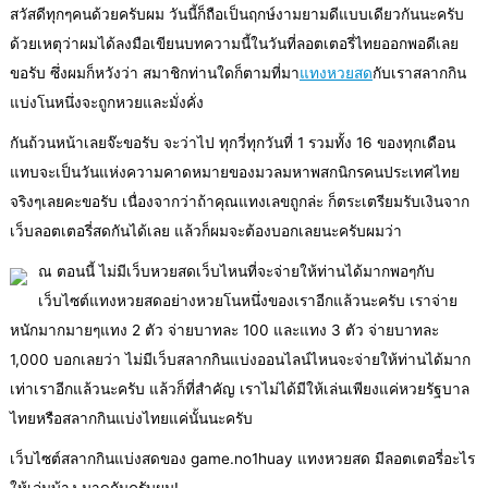
สวัสดีทุกๆคนด้วยครับผม วันนี้ก็ถือเป็นฤกษ์งามยามดีแบบเดียวกันนะครับ
ด้วยเหตุว่าผมได้ลงมือเขียนบทความนี้ในวันที่ลอตเตอรี่ไทยออกพอดีเลย
ขอรับ ซึ่งผมก็หวังว่า สมาชิกท่านใดก็ตามที่มา
แทงหวยสด
กับเราสลากกิน
แบ่งโนหนึ่งจะถูกหวยและมั่งคั่ง
กันถ้วนหน้าเลยจ๊ะขอรับ จะว่าไป ทุกวี่ทุกวันที่ 1 รวมทั้ง 16 ของทุกเดือน
แทบจะเป็นวันแห่งความคาดหมายของมวลมหาพสกนิกรคนประเทศไทย
จริงๆเลยคะขอรับ เนื่องจากว่าถ้าคุณแทงเลขถูกล่ะ ก็ตระเตรียมรับเงินจาก
เว็บลอตเตอรี่สดกันได้เลย แล้วก็ผมจะต้องบอกเลยนะครับผมว่า
ณ ตอนนี้ ไม่มีเว็บหวยสดเว็บไหนที่จะจ่ายให้ท่านได้มากพอๆกับ
เว็บไซต์แทงหวยสดอย่างหวยโนหนึ่งของเราอีกแล้วนะครับ เราจ่าย
หนักมากมายๆแทง 2 ตัว จ่ายบาทละ 100 และแทง 3 ตัว จ่ายบาทละ
1,000 บอกเลยว่า ไม่มีเว็บสลากกินแบ่งออนไลน์ไหนจะจ่ายให้ท่านได้มาก
เท่าเราอีกแล้วนะครับ แล้วก็ที่สำคัญ เราไม่ได้มีให้เล่นเพียงแค่หวยรัฐบาล
ไทยหรือสลากกินแบ่งไทยแค่นั้นนะครับ
เว็บไซต์สลากกินแบ่งสดของ game.no1huay แทงหวยสด มีลอตเตอรี่อะไร
ให้เล่นบ้าง มาดูกันครับผม!