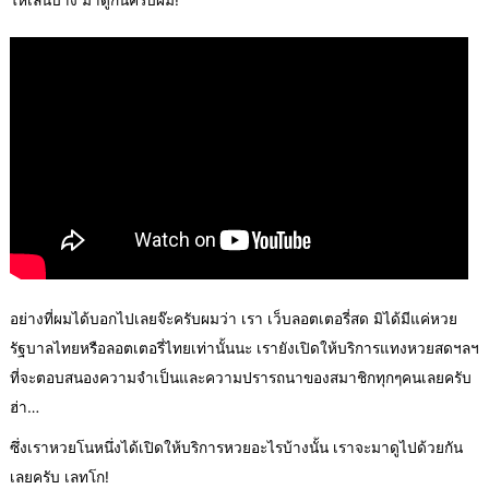
อย่างที่ผมได้บอกไปเลยจ๊ะครับผมว่า เรา เว็บลอตเตอรี่สด มิได้มีแค่หวย
รัฐบาลไทยหรือลอตเตอรี่ไทยเท่านั้นนะ เรายังเปิดให้บริการแทงหวยสดฯลฯ
ที่จะตอบสนองความจำเป็นและความปรารถนาของสมาชิกทุกๆคนเลยครับ
ฮ่า…
ซึ่งเราหวยโนหนึ่งได้เปิดให้บริการหวยอะไรบ้างนั้น เราจะมาดูไปด้วยกัน
เลยครับ เลทโก!