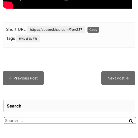
Short URL
https://sbobetkhao.com/?p=237
Copy
Tags
แทงหวยสด
←
Previous Post
Next Post
→
Search