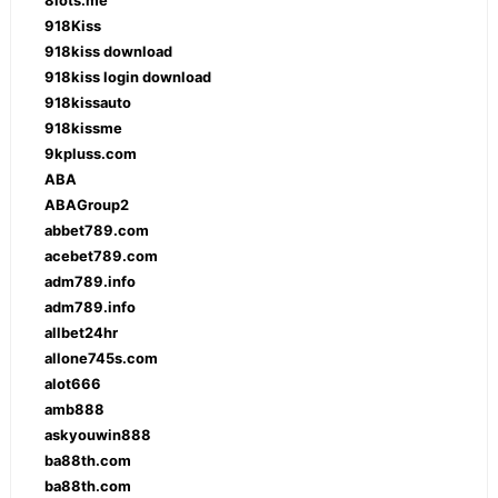
918Kiss
918kiss download
918kiss login download
918kissauto
918kissme
9kpluss.com
ABA
ABAGroup2
abbet789.com
acebet789.com
adm789.info
adm789.info
allbet24hr
allone745s.com
alot666
amb888
askyouwin888
ba88th.com
ba88th.com