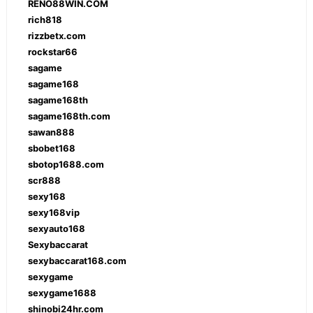
RENO88WIN.COM
rich818
rizzbetx.com
rockstar66
sagame
sagame168
sagame168th
sagame168th.com
sawan888
sbobet168
sbotop1688.com
scr888
sexy168
sexy168vip
sexyauto168
Sexybaccarat
sexybaccarat168.com
sexygame
sexygame1688
shinobi24hr.com