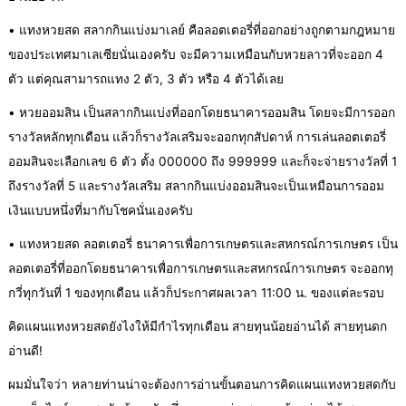
• แทงหวยสด สลากกินแบ่งมาเลย์ คือลอตเตอรี่ที่ออกอย่างถูกตามกฎหมาย
ของประเทศมาเลเซียนั่นเองครับ จะมีความเหมือนกับหวยลาวที่จะออก 4
ตัว แต่คุณสามารถแทง 2 ตัว, 3 ตัว หรือ 4 ตัวได้เลย
• หวยออมสิน เป็นสลากกินแบ่งที่ออกโดยธนาคารออมสิน โดยจะมีการออก
รางวัลหลักทุกเดือน แล้วก็รางวัลเสริมจะออกทุกสัปดาห์ การเล่นลอตเตอรี่
ออมสินจะเลือกเลข 6 ตัว ตั้ง 000000 ถึง 999999 และก็จะจ่ายรางวัลที่ 1
ถึงรางวัลที่ 5 และรางวัลเสริม สลากกินแบ่งออมสินจะเป็นเหมือนการออม
เงินแบบหนึ่งที่มากับโชคนั่นเองครับ
• แทงหวยสด ลอตเตอรี่ ธนาคารเพื่อการเกษตรและสหกรณ์การเกษตร เป็น
ลอตเตอรี่ที่ออกโดยธนาคารเพื่อการเกษตรและสหกรณ์การเกษตร จะออกทุ
กวี่ทุกวันที่ 1 ของทุกเดือน แล้วก็ประกาศผลเวลา 11:00 น. ของแต่ละรอบ
คิดแผนแทงหวยสดยังไงให้มีกำไรทุกเดือน สายทุนน้อยอ่านได้ สายทุนดก
อ่านดี!
ผมมั่นใจว่า หลายท่านน่าจะต้องการอ่านขั้นตอนการคิดแผนแทงหวยสดกับ