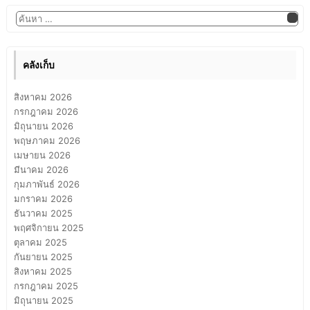
คลังเก็บ
สิงหาคม 2026
กรกฎาคม 2026
มิถุนายน 2026
พฤษภาคม 2026
เมษายน 2026
มีนาคม 2026
กุมภาพันธ์ 2026
มกราคม 2026
ธันวาคม 2025
พฤศจิกายน 2025
ตุลาคม 2025
กันยายน 2025
สิงหาคม 2025
กรกฎาคม 2025
มิถุนายน 2025