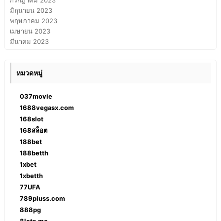
มิถุนายน 2023
พฤษภาคม 2023
เมษายน 2023
มีนาคม 2023
หมวดหมู่
037movie
1688vegasx.com
168slot
168สล็อต
188bet
188betth
1xbet
1xbetth
77UFA
789pluss.com
888pg
8lots.me