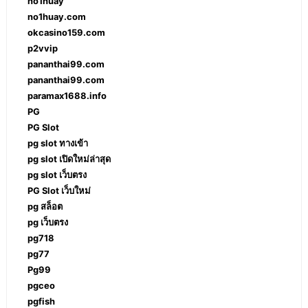
no1huay
no1huay.com
okcasino159.com
p2vvip
pananthai99.com
pananthai99.com
paramax1688.info
PG
PG Slot
pg slot ทางเข้า
pg slot เปิดใหม่ล่าสุด
pg slot เว็บตรง
PG Slot เว็บใหม่
pg สล็อต
pg เว็บตรง
pg718
pg77
Pg99
pgceo
pgfish