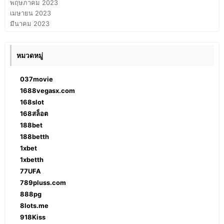
พฤษภาคม 2023
เมษายน 2023
มีนาคม 2023
หมวดหมู่
037movie
1688vegasx.com
168slot
168สล็อต
188bet
188betth
1xbet
1xbetth
77UFA
789pluss.com
888pg
8lots.me
918Kiss