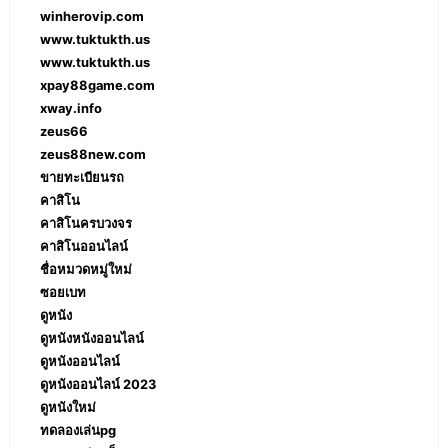
winherovip.com
www.tuktukth.us
www.tuktukth.us
xpay88game.com
xway.info
zeus66
zeus88new.com
ขายทะเบียนรถ
คาสิโน
คาสิโนครบวงจร
คาสิโนออนไลน์
ชื่อหมวดหมู่ใหม่
ซอยเบท
ดูหนัง
ดูหนังหนังออนไลน์
ดูหนังออนไลน์
ดูหนังออนไลน์ 2023
ดูหนังใหม่
ทดลองเล่นpg