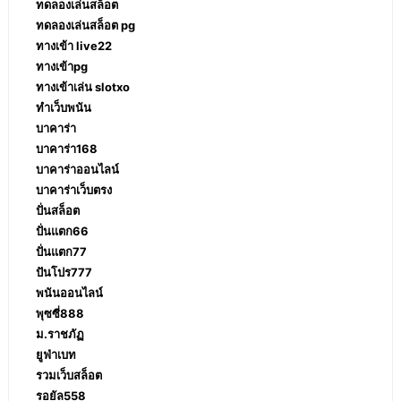
ทดลองเล่นสล็อต
ทดลองเล่นสล็อต pg
ทางเข้า live22
ทางเข้าpg
ทางเข้าเล่น slotxo
ทำเว็บพนัน
บาคาร่า
บาคาร่า168
บาคาร่าออนไลน์
บาคาร่าเว็บตรง
ปั่นสล็อต
ปั่นแตก66
ปั่นแตก77
ปันโปร777
พนันออนไลน์
พุซซี่888
ม.ราชภัฏ
ยูฟ่าเบท
รวมเว็บสล็อต
รอยัล558