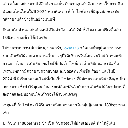
เล่น สล็อต อย่างมากได้อีกด้วย ฉะนั้น ถ้าหากคุณกำลังมองหาเว็บการเดิม
พันออนไลน์ใหม่ในปี 2024 ควรพิเคราะห์เว็บไซต์ตรงที่มีคุณลักษณะดัง
กล่าวมาแล้วข้างต้นอย่างแน่แท้
ปั่นเกมไม่ผ่านเอเย่นต์ ถอนได้ไม่จำกัด ออโต้ 24 ชั่วโมง แจกฟรีเคล็ดลับ
188bet ทางเข้า ได้เงินจริง
ไม่ว่าจะเป็นการเล่นสล็อต, บาคาร่า,
joker123
หรือเกมอื่นๆผู้คนสามารถ
ร่วมเดิมพันได้ง่ายดายผ่านเว็บต่างๆที่ให้บริการในโลกออนไลน์ ในขณะที่
ผ่านมา เว็บการเดิมพันออนไลน์ที่เป็นเว็บไซต์ตรงเป็นที่นิยมมากเพิ่มขึ้น
เพราะเหตุว่ามีความสะดวกสบายและปลอดภัยเพิ่มขึ้นเรื่อยๆ และในปี
2024 นี้ มีเว็บเกมออนไลน์ที่เป็นเว็บไซต์ตรง ที่มีลักษณะเด่นที่น่าดึงดูดเป็น
อย่างมาก ซึ่งทำให้ผู้เล่นสามารถเพลิดเพลินใจกับการเดิมพันได้ในรูปแบบที่
สะดวกและมั่นอกมั่นใจได้ว่าจะได้รับเงินจริงๆ
เหตุผลที่เว็บไซต์ตรงได้รับความนิยมมากมายในกลุ่มผู้เล่นเกม 188bet ทาง
เข้า
1. เว็บเกม 188bet ทางเข้า เป็นเว็บตรงจะไม่ผ่านเอเย่นต์ ทำให้ผู้เล่น