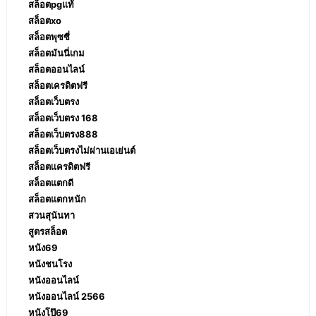
สล็อตpgแท้
สล็อตxo
สล็อตพุซซี่
สล็อตมันนี่เกม
สล็อตออนไลน์
สล็อตเครดิตฟรี
สล็อตเว็บตรง
สล็อตเว็บตรง 168
สล็อตเว็บตรง888
สล็อตเว็บตรงไม่ผ่านเอเย่นต์
สล็อตเเครดิตฟรี
สล็อตแตกดี
สล็อตแตกหนัก
สวนสุนันทา
สูตรสล็อต
หนัง69
หนังชนโรง
หนังออนไลน์
หนังออนไลน์ 2566
หนังโป๊69