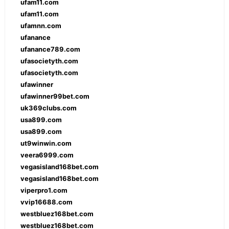
ufam11.com
ufam11.com
ufamnn.com
ufanance
ufanance789.com
ufasocietyth.com
ufasocietyth.com
ufawinner
ufawinner99bet.com
uk369clubs.com
usa899.com
usa899.com
ut9winwin.com
veera6999.com
vegasisland168bet.com
vegasisland168bet.com
viperpro1.com
vvip16688.com
westbluez168bet.com
westbluez168bet.com