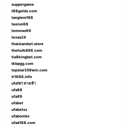
suppergame
t88golds.com
tangtem168
teenoi69
temmax69
texas24
thaisiambet.store
thehulk888.com
tia8kingbet.com
tkbpgg.com
topstar359win.com
tr1688.info
ufa191 ทางเข้า
ufa88
ufa89
ufabet
ufabetxx
ufabombx
ufad168.com