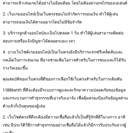
สามารถเข้าเล่นเกมได้อย่างไม่อ้อมค้อม โดยไม่ต้องผ่านกลไกของเอเย่นต์
2. เว็บเกมออนไลน์เป็นเว็บตรงชอบไม่จำกัดการถอนเงิน ทำให้ผู้เล่น
สามารถถอนเงินได้ตามอยากโดยไม่มีข้อจำกัด
3. บริการลูกค้าออนไลน์จะเป็นไปตลอด 1 วัน ทำให้ผู้เล่นสามารถติดต่อ
สอบถามหรือแจ้งปัญหาได้ตลอดระยะเวลา
4. บางเว็บไซต์เกมออนไลน์เป็นเว็บตรงยังมีบริการแจกฟรีเคล็ดลับและ
กลเม็ดในการเล่นเกม ที่อาจช่วยเพิ่มโอกาสสำหรับในการชนะและก็ได้รับ
รางวัลเยอะขึ้น
คุณสมบัติของเว็บตรงที่ดีของการเลือกใช้เว็บตรงสำหรับในการเดิมพัน
1.188betth ที่ดีจะต้องมีระบบการดูแลและรักษาความปลอดภัยของข้อมูล
และกระบวนการทำธุรกรรมที่เอาจริงเอาจัง เพื่อคุ้มครองป้องกันข้อมูลส่วน
ตัวแล้วก็เงินทุนของผู้เล่น
2. เว็บไซต์ตรงที่ดีจะต้องมีความเชื่อถือแล้วก็เป็นที่รู้จักที่ดีในวงการ อาทิ
เช่น มีประวัติวิธีการทำธุรกรรมอย่างเชื่อถือได้แล้วก็มีการรับประกันจากผู้