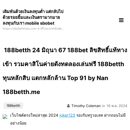
Skip
เดิมพันด้วยเงินลงทุนต่ำ แต่กลับไป
to
ด้วยรอยยิ้มและเงินตรามากมาย
content
ลงทุนกับเรา mobile sbobet
https://sbobetkhao.com คาสิโนแจกหนักสุดๆ
ไม่มีใครที่เข้ามาแล้วไม่ได้กลับไป สมัครวันนี้ลุ้น
รางวัลรถไฟฟ้ามูลค่ากว่า 2 ล้านบาท
188betth 24 มิถุนา 67 188bet ลิขสิทธิ์แท้ทาง
เข้า รวมคาสิโนค่ายดังทดลองเล่นฟรี 188betth
ทุนหลักสิบ แตกหลักล้าน Top 91 by Nan
188betth.me
188betth
Timothy Coleman
in
16 พ.ค. 2024
เว็บไซต์ตรงใหม่ล่าสุด 2024
joker123
รองรับทรูวอเลท ฝากถอนไม่มี
อย่างน้อย