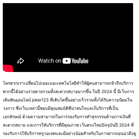
โลกพวกเราเปลี่ยนไปเยอะแยะเทคโนโลยีทำให้ผู้คนสามารถเข้าถึงบริการ
พวกนี้ได้อย่างง่ายดายรวมทั้งสะดวกสบายมากขึ้น ในปี 2024 นี้ มีเว็บการ
เดิมพันออนไลน์ joker123 ที่เติบโตขึ้นอย่างเร็วรวมทั้งได้รับความนิยมใน
วงการ ซึ่งเว็บเหล่านี้ชอบมีคุณสมบัติที่น่าสนใจและก็บริการที่เป็น
เอกลักษณ์ ด้วยความสามารถในการรองรับการทำธุรกรรมด้านการเงินที่
สะดวกสบาย และการให้บริการที่มีคุณภาพ เว็บตรงใหม่ปัจจุบันปี 2024 ที่
รองรับการใช้บริการทรูวอเลทและมีอย่างน้อยสำหรับในการฝากถอนน่าดึงดู