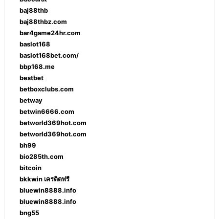
baj88thb
baj88thbz.com
bar4game24hr.com
baslot168
baslot168bet.com/
bbp168.me
bestbet
betboxclubs.com
betway
betwin6666.com
betworld369hot.com
betworld369hot.com
bh99
bio285th.com
bitcoin
bkkwin เครดิตฟรี
bluewin8888.info
bluewin8888.info
bng55