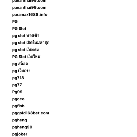
pananthai99.com
pananthai99.com
paramax1688.info
PG
PG Slot
pg slot ทางเข้า
pg slot เปิดใหม่ล่าสุด
pg slot เว็บตรง
PG Slot เว็บใหม่
pg สล็อต
pg เว็บตรง
pg718
pg77
Pg99
pgceo
pgfish
pggold168bet.com
pgheng
pgheng99
pgjoker