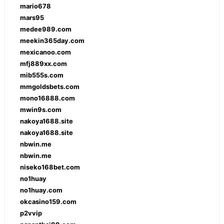
mario678
mars95
medee989.com
meekin365day.com
mexicanoo.com
mfj889xx.com
mib555s.com
mmgoldsbets.com
mono16888.com
mwin9s.com
nakoya1688.site
nakoya1688.site
nbwin.me
nbwin.me
niseko168bet.com
no1huay
no1huay.com
okcasino159.com
p2vvip