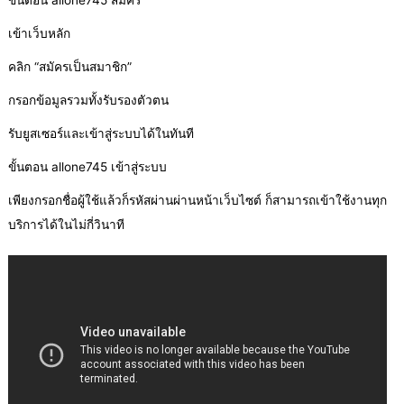
ขั้นตอน allone745 สมัคร
เข้าเว็บหลัก
คลิก “สมัครเป็นสมาชิก”
กรอกข้อมูลรวมทั้งรับรองตัวตน
รับยูสเซอร์และเข้าสู่ระบบได้ในทันที
ขั้นตอน allone745 เข้าสู่ระบบ
เพียงกรอกชื่อผู้ใช้แล้วก็รหัสผ่านผ่านหน้าเว็บไซต์ ก็สามารถเข้าใช้งานทุก
บริการได้ในไม่กี่วินาที