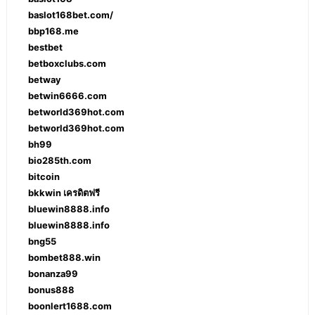
baslot168bet.com/
bbp168.me
bestbet
betboxclubs.com
betway
betwin6666.com
betworld369hot.com
betworld369hot.com
bh99
bio285th.com
bitcoin
bkkwin เครดิตฟรี
bluewin8888.info
bluewin8888.info
bng55
bombet888.win
bonanza99
bonus888
boonlert1688.com