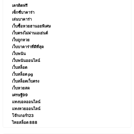
เครดิตฟรี
เซ็กซี่บาคาร่า
เล่นบาคาร่า
เว็บซื้อหวยฮานอยพิเศษ
เว็บตรงไม่ผ่านเอเย่นต์
เว็บถูกหวย
เว็บบาคาร่าที่ดีที่สุด
เว็บพนัน
เว็บพนันออนไลน์
เว็บสล็อต
เว็บสล็อต pg
เว็บสล็อตเว็บตรง
เว็บหวยสด
เศรษฐี99
แทงบอลออนไลน์
แทงหวยออนไลน์
โจ๊กเกอร์123
ไทยสล็อต 888