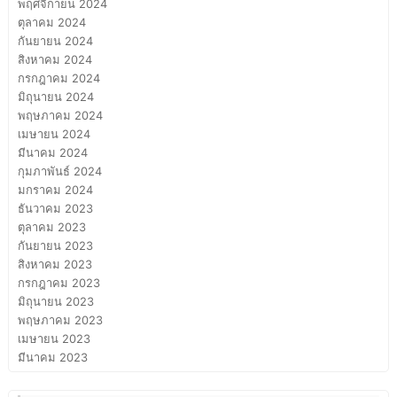
พฤศจิกายน 2024
ตุลาคม 2024
กันยายน 2024
สิงหาคม 2024
กรกฎาคม 2024
มิถุนายน 2024
พฤษภาคม 2024
เมษายน 2024
มีนาคม 2024
กุมภาพันธ์ 2024
มกราคม 2024
ธันวาคม 2023
ตุลาคม 2023
กันยายน 2023
สิงหาคม 2023
กรกฎาคม 2023
มิถุนายน 2023
พฤษภาคม 2023
เมษายน 2023
มีนาคม 2023