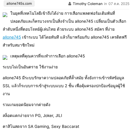
allone745s.com
Timothy Coleman
in
07 ส.ค. 2025
ในยุคที่เทคโนโลยีเข้าถึงได้ง่าย การเลือกแพลตฟอร์มเดิมพันที่
ปลอดภัยและก็ครบวงจรเป็นสิ่งจำเป็น allone745 เปลี่ยนเป็นตัวเลือก
ลำดับหนึ่งที่ตอบโจทย์ผู้เล่นไทย ด้วยระบบ allone745 สมัคร ที่ง่าย
allone745
เข้าระบบ ได้โดยทันที แล้วก็มาพร้อมกับ allone745 เครดิตฟรี
สำหรับสมาชิกใหม่
เหตุผลที่คุณควรที่จะทำการเลือก allone745
ระบบไม่เป็นอันตราย ใช้งานง่าย
allone745 มีระบบรักษาความปลอดภัยที่ล้ำสมัย ทั้งยังการเข้ารหัสข้อมูล
SSL แล้วก็ระบบการเข้าสู่ระบบแบบ 2 ชั้น เพื่อคุ้มครองปกป้องข้อมูลผู้ใช้
งาน
รวมเกมยอดนิยมจากค่ายดัง
สล็อตแตกง่ายจาก PG, Joker, JILI
คาสิโนสดจาก SA Gaming, Sexy Baccarat