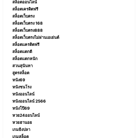
สล็อตออนไลน์
สล็อตเครดิตฟรี
สล็อตเว็บตรง
สล็อตเว็บตรง 168
สล็อตเว็บตรง888
สล็อตเว็บตรงไม่ผ่านเอเย่นต์
สล็อตเเครดิตฟรี
สล็อตแตกดี
สล็อตแตกหนัก
สวนสุนันทา
สูตรสล็อต
หนัง69
หนังชนโรง
หนังออนไลน์
หนังออนไลน์ 2566
หนังโป๊69
หวย24ออนไลน์
หวยฮานอย
เกมยิงปลา
เกมสล็อต