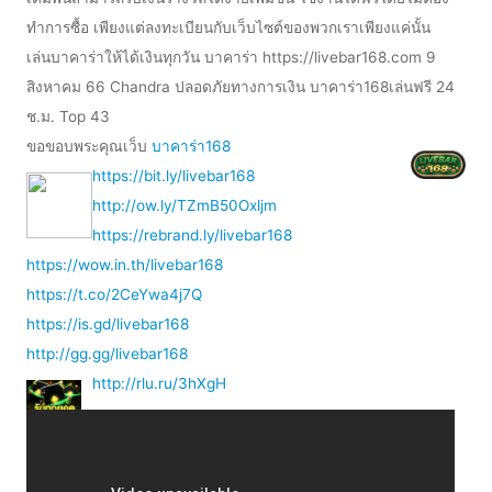
ทำการซื้อ เพียงแต่ลงทะเบียนกับเว็บไซต์ของพวกเราเพียงแค่นั้น
เล่นบาคาร่าให้ได้เงินทุกวัน บาคาร่า https://livebar168.com 9
สิงหาคม 66 Chandra ปลอดภัยทางการเงิน บาคาร่า168เล่นฟรี 24
ช.ม. Top 43
ขอขอบพระคุณเว็บ
บาคาร่า168
https://bit.ly/livebar168
http://ow.ly/TZmB50Oxljm
https://rebrand.ly/livebar168
https://wow.in.th/livebar168
https://t.co/2CeYwa4j7Q
https://is.gd/livebar168
http://gg.gg/livebar168
http://rlu.ru/3hXgH