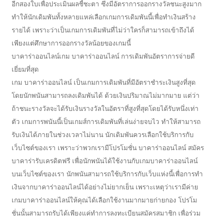
อีกสองใบเพื่อประเมินผลชี้ชะตา ซึ่งมีอัตราการออกรางวัลชนะสูงมาก
ทำให้นักเดิมพันทั้งหลายแหล่เลือกเกมการเดิมพันนี้เพื่อทำเงินสร้าง
รายได้ เพราะว่าเป็นเกมการเดิมพันที่ไม่ว่าใครก็สามารถเข้าถึงได้
เพียงแต่ศึกษาการออกรางวัลน้อยของเกมนี้
บาคาร่าออนไลน์เกม บาคาร่าออนไลน์ การเดิมพันอัตราการจ่ายดี
เยี่ยมที่สุด
เกม บาคาร่าออนไลน์ เป็นเกมการเดิมพันที่มีอัตราชำระเงินสูงที่สุด
โดยนักพนันสามารถลงเดิมพันได้ ด้วยเงินปริมาณไม่มากมาย แต่ว่า
ถ้าชนะรางวัลจะได้รับเงินรางวัลในอัตราที่สูงที่สุดโดยได้รับหนึ่งเท่า
ตัว เกมการพนันนี้เป็นเกมส์การเดิมพันที่เล่นง่ายจบไว ทำให้สามารถ
รับเงินได้ภายในช่วงเวลาไม่นาน นักเดิมพันควรเลือกใช้บริการกับ
เว็บไซต์ของเรา เพราะว่าพวกเรามีโปรโมชั่น บาคาร่าออนไลน์ สมัคร
บาคาร่ารับเครดิตฟรี เพื่อนักพนันได้ใช้งานกับเกมบาคาร่าออนไลน์
บนเว็บไซต์ของเรา นักพนันสามารถใช้บริการกับเว็บแห่งนี้เพื่อการทำ
เงินจากบาคาร่าออนไลน์ได้อย่างไม่ยากเย็น เพราะเหตุว่าเรามีค่าย
เกมบาคาร่าออนไลน์ให้คุณได้เลือกใช้งานมากมายก่ายกอง โปรโม
ชั่นนั้นสามารถรับได้เพียงแค่ทำการลงทะเบียนสมัครสมาชิก เพื่อร่วม