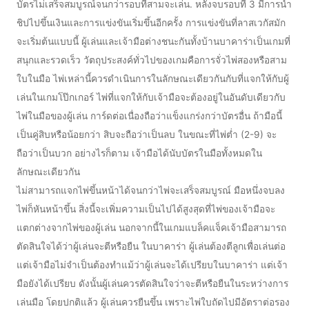
บัตรไม่เสร็จสมบูรณ์จนกว่ารอบที่สามจะเล่น. หลังจบรอบที่ 3 มีการนำ
ชิปไปขึ้นเงินและการแข่งขันเริ่มขึ้นอีกครั้ง การแข่งขันที่ลาสเวกัสมัก
จะเริ่มต้นแบบนี้ ผู้เล่นและเจ้ามือต่างชนะกันทั้งบ้านบาคาร่าเป็นเกมที่
สนุกและรวดเร็ว วัตถุประสงค์ทั่วไปของเกมคือการจั่วไพ่สองหรือสาม
ใบในมือ ไพ่เหล่านี้ควรดำเนินการในลักษณะเดียวกันกับที่แจกให้กับผู้
เล่นในเกมโป๊กเกอร์ ไพ่ที่แจกให้กับเจ้ามือจะต้องอยู่ในอันดับเดียวกับ
ไพ่ในมือของผู้เล่น การ์ดต่อเนื่องถือว่าแข็งแกร่งกว่าบัตรอื่น ถ้ามือนี้
เป็นคู่สิบหรือน้อยกว่า สิบจะถือว่าเป็นลบ ในขณะที่ไพ่ต่ำ (2-9) จะ
ถือว่าเป็นบวก อย่างไรก็ตาม เจ้ามือได้นับบัตรในมือทั้งหมดใน
ลักษณะเดียวกัน
ไม่สามารถแจกไพ่ขึ้นหน้าได้จนกว่าไพ่จะเสร็จสมบูรณ์ มือหนึ่งจบลง
ไพ่ก็หันหน้าขึ้น สิ่งนี้จะเพิ่มความเป็นไปได้สูงสุดที่ไพ่ของเจ้ามือจะ
แตกต่างจากไพ่ของผู้เล่น นอกจากนี้ในเกมแบล็คแจ็คเจ้ามือสามารถ
ตัดสินใจได้ว่าผู้เล่นจะตีหรือยืน ในบาคาร่า ผู้เล่นต้องตีลูกเพื่อเล่นต่อ
แต่เจ้ามือไม่จำเป็นต้องทำแม้ว่าผู้เล่นจะได้เปรียบในบาคาร่า แต่เจ้า
มือยังได้เปรียบ ดังนั้นผู้เล่นควรตัดสินใจว่าจะตีหรือยืนในระหว่างการ
เล่นมือ โดยปกติแล้ว ผู้เล่นควรยืนขึ้น เพราะไพ่ใบถัดไปมีอัตราต่อรอง