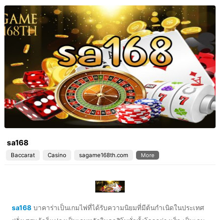
sa168
Baccarat
Casino
sagame168th.com
More
sa168
บาคาร่าเป็นเกมไพ่ที่ได้รับความนิยมที่มีต้นกำเนิดในประเทศ