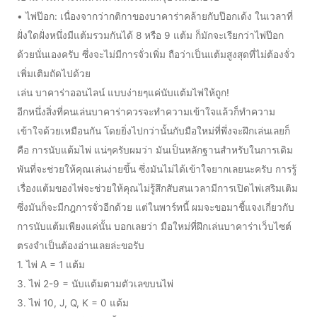
• ไพ่ป๊อก: เนื่องจากว่ากติกาของบาคาร่าคล้ายกับป๊อกเด้ง ในเวลาที่
ฝั่งใดฝั่งหนึ่งมีแต้มรวมกันได้ 8 หรือ 9 แต้ม ก็มักจะเรียกว่าไพ่ป๊อก
ด้วยนั่นเองครับ ซึ่งจะไม่มีการจั่วเพิ่ม ถือว่าเป็นแต้มสูงสุดที่ไม่ต้องจั่ว
เพิ่มเติมถัดไปด้วย
เล่น บาคาร่าออนไลน์ แบบง่ายๆแค่นับแต้มไพ่ให้ถูก!
อีกหนึ่งสิ่งที่คนเล่นบาคาร่าควรจะทำความเข้าใจแล้วก็ทำความ
เข้าใจด้วยเหมือนกัน โดยยิ่งไปกว่านั้นกับมือใหม่ที่พึ่งจะฝึกเล่นเลยก็
คือ การนับแต้มไพ่ แน่ๆครับผมว่า มันเป็นหลักฐานสำหรับในการเดิม
พันที่จะช่วยให้คุณเล่นง่ายขึ้น ซึ่งมันไม่ได้เข้าใจยากเลยนะครับ การรู้
เรื่องแต้มของไพ่จะช่วยให้คุณไม่รู้สึกสับสนเวลามีการเปิดไพ่เสริมเติม
ซึ่งมันก็จะมีกฎการจั่วอีกด้วย แต่ในพาร์ทนี้ ผมจะขอมาชี้แจงเกี่ยวกับ
การนับแต้มเพียงแค่นั้น บอกเลยว่า มือใหม่ที่ฝึกเล่นบาคาร่าเว็บไซต์
ตรงจำเป็นต้องอ่านเลยล่ะขอรับ
1. ไพ่ A = 1 แต้ม
3. ไพ่ 2-9 = นับแต้มตามตัวเลขบนไพ่
3. ไพ่ 10, J, Q, K = 0 แต้ม