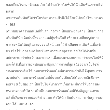
ยอดเยี่ยมในสมาชิกของเว็บ ไม่ว่าจะโปรโมชั่นได้นักเดิมพันเขาจะไม่
พลาด
เกมการเดิมพันที่ไม่ว่าใครก็สามารถเข้าถึงได้ถึงแม้เป็นมือใหม่ บาคา
ร่า168
เดิมพันบาคาร่าออนไลน์นั้นสามารถทำเป็นอย่างง่ายดาย เป็นเกมการ
เดิมพันที่นักเดิมพันทั้งหลายแหล่คุ้นชินกันดี เพียงแต่เปลี่ยนรูปแบบ
การลงพนันให้อยู่ในระบบออนไลน์ และก็มีตัวเลือกการเดิมพันเพิ่มเข้า
มา เพื่อให้นางตระเตรียมหั่นสามารถบรรลุความสำเร็จได้ง่ายขึ้น
สมัครบาคาร่ากับเว็บของพวกเราเพื่อมองทางเกมบาคาร่าออนไลน์ที่มี
และก็ใช้เพื่อการลงพนันอย่างมีคุณภาพมากที่สุด เนื่องจากเว็บไซต์
ของพวกเราเปิดให้เกมบาคาร่าออนไลน์สามารถเข้าถึงได้ทุกคน การ
ลงพนันกับเกมบาคาร่าออนไลน์นั้นจะเต็มเปี่ยมไปด้วยประสิทธิภาพ
พอเพียงเว็บของเราเป็นเว็บไซต์บาคาร่าเว็บตรง มีการให้บริการส่ง
ตรงมาจากบริษัท รวมไปถึงเกมบาคาร่าออนไลน์ที่ส่งสัญญาณภาพ
แล้วก็เสียงมาจากบ่อนที่ต่างแดน ทำให้นักเดิมพันสามารถรับดูการลง
พนันได้แบบชัดแจ๋ว