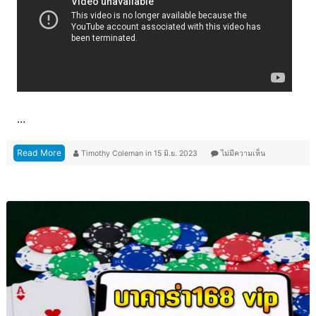
…
Read More
Timothy Coleman
in
15 มิ.ย. 2023
ไม่มีความเห็น