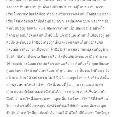
เกมนี้เล่นด้วยโต๊ะหลักสิบและมีค่าคอมมิชชั่น 5% ซึ่งเป็นเปอร์เซ็นต์
ของการเดิมพันระดับสูง ค่าคอมมิชชั่นไม่รวมอยู่ในขอบเกม ความ
เสี่ยงในการดูดซึมเจ้ามือจะต้องยอมรับการวางเดิมพันโดยผู้เล่น ความ
เสี่ยงโดยเฉลี่ยต่อเจ้ามือคือหมายเลข 9:1 เนื่องจาก 25% ของการเดิม
พันเป็นของผู้เล่นและ 75% ของการเดิมพันเป็นของเจ้ามือ อย่างไร
ก็ตาม ผู้เล่นบางคนเดิมพันไพ่ขึ้นเป็นเจ้ามือและเดิมพันในมือของผู้เล่น
ดังนั้นไพ่ขึ้นของเจ้ามือจะต้องถูกทิ้งและวางเดิมพันในทางกลับกัน
กลยุทธ์การนับง่ายๆเนื่องจากเจ้ามือไม่สามารถเอาชนะผู้เล่นที่อยู่ข้าง
ในได้ วิธีเดียวที่จะชนะคือการเลือกไพ่ที่ชนกับไพ่ของเจ้ามือ สามารถ
ใช้กลยุทธ์การนับอย่างง่ายเพื่อช่วยคุณเลือกการ์ดที่จะทิ้ง คุณเพียงแค่
คูณแต้มของไพ่ด้วยตัวเลขที่แสดงถึงความน่าจะเป็นของไพ่ที่จะถูกจั่ว
แล้วบวกด้วย 1ตัวอย่างเช่น ไพ่ 5% มีโอกาสถูกจั่วทุกๆ 6 เทิร์น ดังนั้น
หากคุณทราบไพ่หรือค่าของไพ่ทั้งหมดที่จั่วออกมา คุณจะสามารถ
คำนวณเปอร์เซ็นต์ของตัวนับไพ่ได้อย่างง่ายดาย เปอร์เซ็นต์ของตัว
นับคือจำนวนไพ่ที่จะตามมาหากคุณเพิ่ม 1 แต้มของไพ่ วิธีที่ง่ายที่สุด
ในการทำเช่นนี้คือการคูณเปอร์เซ็นต์ของไพ่กับจำนวนแต้มของคุณ
ซึ่งเป็นจำนวนไพ่ที่คุณต้องมั่นใจว่าจะได้ไพ่ใบอื่นที่มีค่าเท่ากันหรือสูง