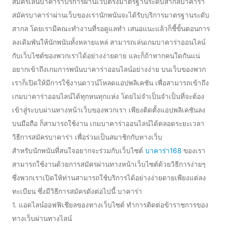
สมัครเล่นบาคาร่าบริการผ่านเว็บตรงมาตรฐานระดับสากลบาคาร่า
สมัครบาคาร่าผ่านเว็บของเรานักพนันจะได้รับบริการมาตรฐานระดับ
สากล โดยเรามีคณะทำงานที่รอดูแลทำ เสนอแนะแล้วก็ชี้ขั้นตอนการ
ลงเดิมพันให้นักพนันทั้งหลายแหล่ สามารถเล่นเกมบาคาร่าออนไลน์
กับเว็บไซต์ของพวกเราได้อย่างง่ายดาย และก็ถ้าหากคนใดกันแน่
อยากเข้าถึงเกมการพนันบาคาร่าออนไลน์อย่างง่าย บนเว็บของพวก
เราก็เปิดให้มีการใช้งานดาวน์โหลดแอปพลิเคชัน เพื่อสามารถเข้าถึง
เกมบาคาร่าออนไลน์ได้ทุกหนทุกแห่ง โดยไม่จำเป็นจำเป็นที่จะต้อง
เข้าสู่ระบบผ่านทางหน้าเว็บของพวกเรา เพียงติดตั้งแอปพลิเคชันลง
บนมือถือ ก็สามารถใช้งาน เกมบาคาร่าออนไลน์ได้ตลอดระยะเวลา
วิธีการสมัครบาคาร่า เพื่อร่วมเป็นสมาชิกกับทางเว็บ
สำหรับนักพนันที่สนใจอยากจะร่วมกับเว็บไซต์
บาคาร่า168
ของเรา
สามารถใช้งานด้วยการสมัครผ่านทางหน้าเว็บไซต์ด้วยวิธีการง่ายๆ
ซึ่งพวกเราเปิดให้ท่านสามารถใช้บริการได้อย่างง่ายดายเพียงแต่ลง
ทะเบียน ซึ่งมีวิธีการสมัครดังต่อไปนี้ บาคาร่า
1. แอดไลน์ออฟฟิเชียลของทางเว็บไซต์ ทำการติดต่อข้าราชการของ
ทางเว็บผ่านทางไลน์