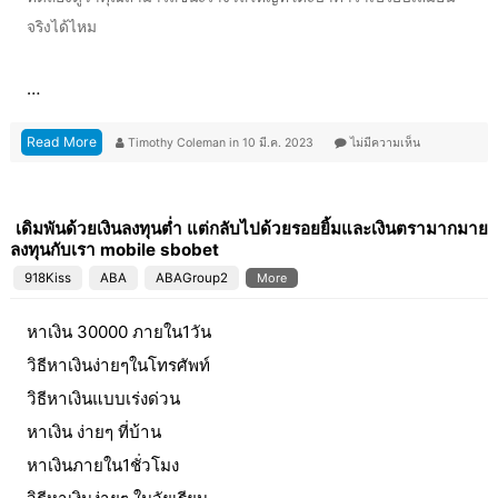
จริงได้ไหม
…
Read More
Timothy Coleman
in
10 มี.ค. 2023
ไม่มีความเห็น
เดิมพันด้วยเงินลงทุนต่ำ แต่กลับไปด้วยรอยยิ้มและเงินตรามากมาย
ลงทุนกับเรา mobile sbobet
918Kiss
ABA
ABAGroup2
More
หาเงิน 30000 ภายใน1วัน
วิธีหาเงินง่ายๆในโทรศัพท์
วิธีหาเงินแบบเร่งด่วน
หาเงิน ง่ายๆ ที่บ้าน
หาเงินภายใน1ชั่วโมง