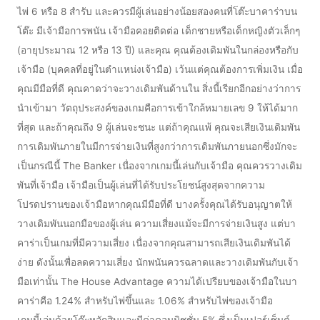
ไพ่ 6 หรือ 8 สำรับ และควรมีผู้เล่นอย่างน้อยสองคนที่โต๊ะบาคาร่าบน
โต๊ะ มีเจ้ามือการพนัน เจ้ามือคอยติดต่อ เด็กชายหรือเด็กหญิงตัวเล็กๆ
(อายุประมาณ 12 หรือ 13 ปี) และคุณ คุณต้องเดิมพันในกล่องหรือกับ
เจ้ามือ (บุคคลที่อยู่ในตำแหน่งเจ้ามือ) เว้นแต่คุณต้องการเพิ่มเงิน เมื่อ
คุณมีมือที่ดี คุณคาดว่าจะวางเดิมพันด้านใน สิ่งนี้เรียกอีกอย่างว่าการ
นำเข้ามา วัตถุประสงค์ของเกมคือการเข้าใกล้หมายเลข 9 ให้ได้มาก
ที่สุด และถ้าคุณถึง 9 ผู้เล่นจะชนะ แต่ถ้าคุณแพ้ คุณจะเสียเงินเดิมพัน
การเดิมพันภายในมีการจ่ายเงินที่สูงกว่าการเดิมพันภายนอกซึ่งมักจะ
เป็นกรณีนี้ The Banker เนื่องจากเกมนี้เล่นกับเจ้ามือ คุณควรวางเดิม
พันที่เจ้ามือ เจ้ามือเป็นผู้เล่นที่ได้รับประโยชน์สูงสุดจากความ
โปรดปรานของเจ้ามือหากคุณมีมือที่ดี บางครั้งคุณได้รับอนุญาตให้
วางเดิมพันนอกมือของผู้เล่น ความเสี่ยงแม้จะมีการจ่ายเงินสูง แต่บา
คาร่าเป็นเกมที่มีความเสี่ยง เนื่องจากคุณสามารถเสียเงินเดิมพันได้
ง่าย ดังนั้นเพื่อลดความเสี่ยง นักพนันควรฉลาดและวางเดิมพันกับเจ้า
มือเท่านั้น The House Advantage ความได้เปรียบของเจ้ามือในบา
คาร่าคือ 1.24% สำหรับไพ่ขึ้นและ 1.06% สำหรับไพ่ของเจ้ามือ