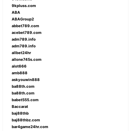
9kpluss.com
ABA
ABAGroup2
abbet789.com
acebet789.com
adm789.info
adm789.info
allbet24hr
allone745s.com
alot666
amb888
askyouwin888
ba88th.com
ba88th.com
babet555.com
Baccarat
baj88thb
baj88thbz.com
bar4game24hr.com