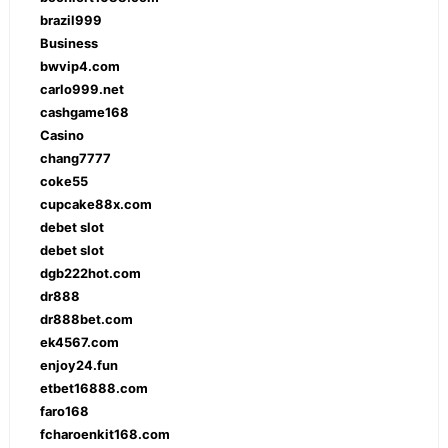
brazil999
Business
bwvip4.com
carlo999.net
cashgame168
Casino
chang7777
coke55
cupcake88x.com
debet slot
debet slot
dgb222hot.com
dr888
dr888bet.com
ek4567.com
enjoy24.fun
etbet16888.com
faro168
fcharoenkit168.com