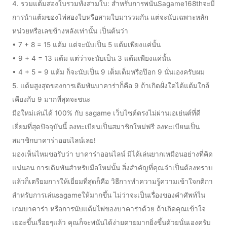
4. รวมแต้มสองใบรวมทั้งสามใบ: สำหรับการพนันSagame168thจะมี
การนำแต้มของไพ่สองใบหรือสามใบมารวมกัน แต่จะนับเฉพาะหลัก
หน่วยหรือเลขข้างหลังเท่านั้น เป็นต้นว่า
• 7 + 8 = 15 แต้ม แต่จะนับเป็น 5 แต้มเพียงแค่นั้น
• 9 + 4 = 13 แต้ม แต่ว่าจะนับเป็น 3 แต้มเพียงแค่นั้น
• 4 + 5 = 9 แต้ม ก็จะนับเป็น 9 เต็มเต็มหรือป๊อก 9 นั่นเองครับผม
5. แต้มสูงสุดของการเดิมพันบาคาร่าก็คือ 9 ถ้าเกิดฝั่งใดได้แต้มใกล้
เคียงกับ 9 มากที่สุดจะชนะ
มือใหม่เล่นได้ 100% กับ sagame เว็บไซต์ตรงไม่ผ่านเอเย่นต์ที่ดี
เยี่ยมที่สุดปัจจุบันนี้ ลงทะเบียนเป็นสมาชิกใหม่ฟรี ลงทะเบียนเป็น
สมาชิกบาคาร่าออนไลน์เลย!
มองเห็นไหมขอรับว่า บาคาร่าออนไลน์ มิได้เล่นยากเหมือนอย่างที่คิด
แน่นอน การเดิมพันสำหรับมือใหม่นั้น สิ่งสำคัญที่คุณจำเป็นต้องทราบ
แล้วก็เตรียมการให้เยี่ยมที่สุดก็คือ วิธีการทำความรู้ความเข้าใจกติกา
สำหรับการเล่นsagameให้มากขึ้น ไม่ว่าจะเป็นเรื่องของคำศัพท์ใน
เกมบาคาร่า หรือการนับแต้มไพ่ของบาคาร่าด้วย ถ้าเกิดคุณเข้าใจ
เยอะขึ้นเรื่อยๆแล้ว คุณก็จะพนันได้ง่ายดายมากยิ่งขึ้นด้วยนั่นเองครับ