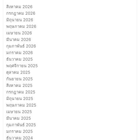
สิงหาคม 2026
กรกฎาคม 2026
มิถุนายน 2026
พฤษภาคม 2026
เมษายน 2026
มีนาคม 2026
กุมภาพันธ์ 2026
มกราคม 2026
ธันวาคม 2025
พฤศจิกายน 2025
ตุลาคม 2025
กันยายน 2025
สิงหาคม 2025
กรกฎาคม 2025
มิถุนายน 2025
พฤษภาคม 2025
เมษายน 2025
มีนาคม 2025
กุมภาพันธ์ 2025
มกราคม 2025
ธันวาคม 2024