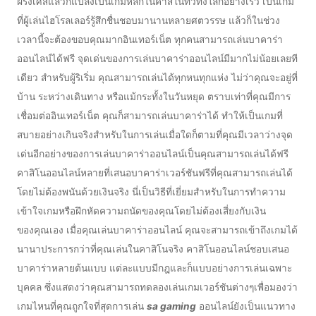
ฝรั่งเศสแล้วก็แปลงเป็นเกมหลักในคาสิโนทั่วทั้งโลกอย่างเร็ว เป็นเกม
ที่ผู้เล่นไฮโรลเลอร์รู้สึกชื่นชอบมานานหลายศตวรรษ แล้วก็ในช่วง
เวลานี้จะต้องขอบคุณมากอินเทอร์เน็ต ทุกคนสามารถเล่นบาคาร่า
ออนไลน์ได้ฟรี จุดเด่นของการเล่นบาคาร่าออนไลน์มีมากไม่น้อยเลยที
เดียว สำหรับผู้ริเริ่ม คุณสามารถเล่นได้ทุกหนทุกแห่ง ไม่ว่าคุณจะอยู่ที่
บ้าน ระหว่างเดินทาง หรือแม้กระทั้งในวันหยุด ตราบเท่าที่คุณมีการ
เชื่อมต่ออินเทอร์เน็ต คุณก็สามารถเล่นบาคาร่าได้ ทำให้เป็นเกมที่
สบายอย่างเกินจริงสำหรับในการเล่นเมื่อใดก็ตามที่คุณมีเวลาว่างจุด
เด่นอีกอย่างของการเล่นบาคาร่าออนไลน์เป็นคุณสามารถเล่นได้ฟรี
คาสิโนออนไลน์หลายที่เสนอบาคาร่าเวอร์ชันฟรีที่คุณสามารถเล่นได้
โดยไม่ต้องพนันด้วยเงินจริง นี่เป็นวิธีที่เยี่ยมสำหรับในการทำความ
เข้าใจเกมหรือฝึกหัดความถนัดของคุณโดยไม่ต้องเสี่ยงกับเงิน
ของคุณเอง เมื่อคุณเล่นบาคาร่าออนไลน์ คุณจะสามารถเข้าถึงเกมได้
นานาประการกว่าที่คุณเล่นในคาสิโนจริง คาสิโนออนไลน์ชอบเสนอ
บาคาร่าหลายต้นแบบ แต่ละแบบมีกฎและก็แบบอย่างการเล่นเฉพาะ
บุคคล ซึ่งแสดงว่าคุณสามารถทดลองเล่นเกมเวอร์ชันต่างๆเพื่อมองว่า
เกมไหนที่คุณถูกใจที่สุดการเล่น
sa gaming
ออนไลน์ยังเป็นแนวทาง