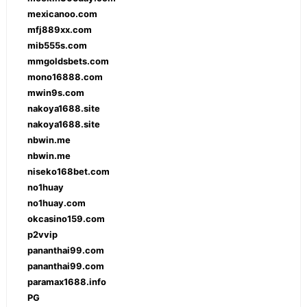
mexicanoo.com
mfj889xx.com
mib555s.com
mmgoldsbets.com
mono16888.com
mwin9s.com
nakoya1688.site
nakoya1688.site
nbwin.me
nbwin.me
niseko168bet.com
no1huay
no1huay.com
okcasino159.com
p2vvip
pananthai99.com
pananthai99.com
paramax1688.info
PG