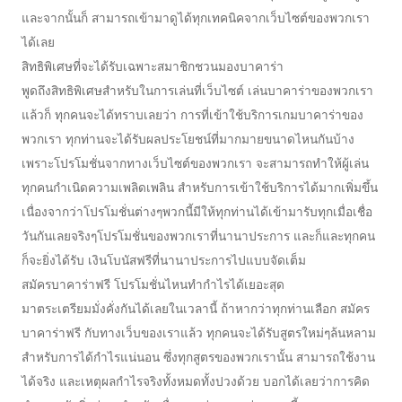
และจากนั้นก็ สามารถเข้ามาดูได้ทุกเทคนิคจากเว็บไซต์ของพวกเรา
ได้เลย
สิทธิพิเศษที่จะได้รับเฉพาะสมาชิกชวนมองบาคาร่า
พูดถึงสิทธิพิเศษสำหรับในการเล่นที่เว็บไซต์ เล่นบาคาร่าของพวกเรา
แล้วก็ ทุกคนจะได้ทราบเลยว่า การที่เข้าใช้บริการเกมบาคาร่าของ
พวกเรา ทุกท่านจะได้รับผลประโยชน์ที่มากมายขนาดไหนกันบ้าง
เพราะโปรโมชั่นจากทางเว็บไซต์ของพวกเรา จะสามารถทำให้ผู้เล่น
ทุกคนกำเนิดความเพลิดเพลิน สำหรับการเข้าใช้บริการได้มากเพิ่มขึ้น
เนื่องจากว่าโปรโมชั่นต่างๆพวกนี้มีให้ทุกท่านได้เข้ามารับทุกเมื่อเชื่อ
วันกันเลยจริงๆโปรโมชั่นของพวกเราที่นานาประการ และก็และทุกคน
ก็จะยิ่งได้รับ เงินโบนัสฟรีที่นานาประการไปแบบจัดเต็ม
สมัครบาคาร่าฟรี โปรโมชั่นไหนทำกำไรได้เยอะสุด
มาตระเตรียมมั่งคั่งกันได้เลยในเวลานี้ ถ้าหากว่าทุกท่านเลือก สมัคร
บาคาร่าฟรี กับทางเว็บของเราแล้ว ทุกคนจะได้รับสูตรใหม่ๆล้นหลาม
สำหรับการได้กำไรแน่นอน ซึ่งทุกสูตรของพวกเรานั้น สามารถใช้งาน
ได้จริง และเหตุผลกำไรจริงทั้งหมดทั้งปวงด้วย บอกได้เลยว่าการคิด