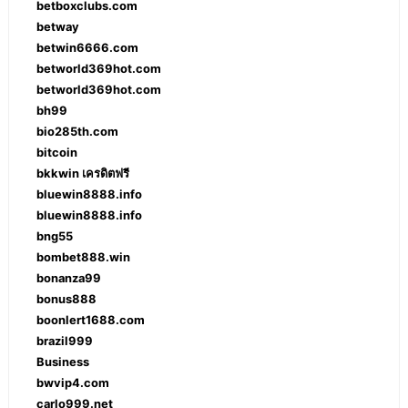
betboxclubs.com
betway
betwin6666.com
betworld369hot.com
betworld369hot.com
bh99
bio285th.com
bitcoin
bkkwin เครดิตฟรี
bluewin8888.info
bluewin8888.info
bng55
bombet888.win
bonanza99
bonus888
boonlert1688.com
brazil999
Business
bwvip4.com
carlo999.net