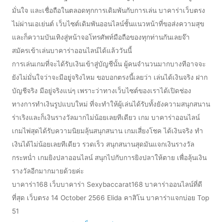
มั่นใจ และเชื่อถือในตลอดทุกการเดิมพันกับการเล่น บาคาร่าเว็บตรง
ไม่ผ่านเอเย่นต์ เว็บไซต์เดิมพันออนไลน์ชั้นแนวหน้าที่ขอส่งความสุข
และก็ความบันเทิงสู่หน้าจอโทรศัพท์มือถือของทุกท่านกันเลยจ๊า
สมัครเข้าเล่นบาคาร่าออนไลน์ได้แล้ววันนี้
การเล่นเกมที่จะได้รับเงินเข้าสู่บัญชีนั้น ผู้คนจำนวนมากบางทีอาจจะ
ยังไม่มั่นใจว่าจะมีอยู่จริงไหม ขอบอกตรงนี้เลยว่า เล่นได้เงินจริง ฝาก
บัญชีจริง มีอยู่จริงแน่ๆ เพราะว่าทางเว็บไซต์ของเราได้เปิดช่อง
ทางการทำเงินรูปแบบใหม่ ที่จะทำให้ผู้เล่นได้รับทั้งยังความสนุกสนาน
ร่าเริงและก็เงินรางวัลมากไม่น้อยเลยทีเดียว เกม บาคาร่าออนไลน์
เกมไพ่สุดได้รับความนิยมลุ้นสนุกสนาน เกมเสี่ยงโชค ได้เงินจริง ทำ
เงินได้ไม่น้อยเลยทีเดียว รวดเร็ว สนุกสนานสุดมันแจกเงินรางวัล
กระหน่ำ เกมยิงปลาออนไลน์ สนุกไปกับการยิงปลาให้ตาย เพื่อลุ้นเงิน
รางวัลอีกมากมายด้วยค่ะ
บาคาร่า168 เว็บบาคาร่า Sexybaccarat168 บาคาร่าออนไลน์ที่ดี
ที่สุด เว็บตรง 14 October 2566 Elida คาสิโน บาคาร่าแจกบ่อย Top
51