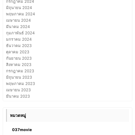
กรกฎาคม 2024
มิถุนายน 2024
พฤษภาคม 2024
เมษายน 2024
มีนาคม 2024
กุมภาพันธ์ 2024
มกราคม 2024
ธันวาคม 2023
ตุลาคม 2023
กันยายน 2023
สิงหาคม 2023
กรกฎาคม 2023
มิถุนายน 2023
พฤษภาคม 2023
เมษายน 2023
มีนาคม 2023
หมวดหมู่
037movie