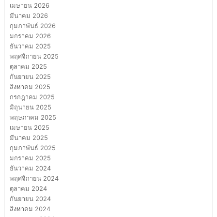
เมษายน 2026
มีนาคม 2026
กุมภาพันธ์ 2026
มกราคม 2026
ธันวาคม 2025
พฤศจิกายน 2025
ตุลาคม 2025
กันยายน 2025
สิงหาคม 2025
กรกฎาคม 2025
มิถุนายน 2025
พฤษภาคม 2025
เมษายน 2025
มีนาคม 2025
กุมภาพันธ์ 2025
มกราคม 2025
ธันวาคม 2024
พฤศจิกายน 2024
ตุลาคม 2024
กันยายน 2024
สิงหาคม 2024