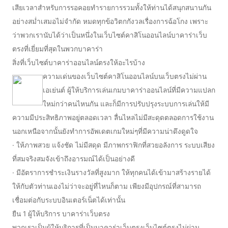
เสียเวลาสำหรับการรอคอยทำรายการรวมทั้งให้ท่านได้สนุกสนานกัน
อย่างสม่ำเสมอไม่จำกัด หมดทุกข้อวิตกกังวลเรื่องการฉ้อโกง เพราะ
ว่าพวกเรานับได้ว่าเป็นหนึ่งในเว็บไซต์คาสิโนออนไลน์บาคาร่าเว็บ
ตรงที่เยี่ยมที่สุดในพวกบาคาร่า
สิ่งที่เว็บไซต์บาคาร่าออนไลน์ตรงให้อะไรบ้าง
ความเด่นของเว็บไซต์คาสิโนออนไลน์บนเว็บตรงไม่ผ่าน
เอเย่นต์ ผู้ให้บริการเล่นเกมบาคาร่าออนไลน์ที่มีความแปลก
ใหม่กว่าคนไหนกัน และก็มีการปรับปรุงระบบการเล่นให้มี
ความมีประสิทธิภาพอยู่ตลอดเวลา ลื่นไหลไม่มีสะดุดตลอดการใช้งาน
นอกเหนือจากนั้นยังทำการอัพเดตเกมใหม่ๆที่มีความน่าดึงดูดใจ
· ให้ภาพสวย แจ้งชัด ไม่มีสดุด มีภาพกราฟิกที่สวยอลังการ ระบบเสียง
ที่สมจริงสมจังเข้าถึงอารมณ์ได้เป็นอย่างดี
· มีอัตราการชำระเงินรางวัลที่สูงมาก ให้ทุกคนได้เข้ามาสร้างรายได้
ให้กับตัวท่านเองไม่ว่าจะอยู่ที่ไหนก็ตาม เพียงมีอุปกรณ์ที่สามารถ
เชื่อมต่อกับระบบอินเตอร์เน็ตได้เท่านั้น
ยืน 1 ผู้ให้บริการ บาคาร่าเว็บตรง
พวกเราเป็นผู้ให้บริการที่เป็นบาคาร่าเว็บตรงเว็บไซต์ตรงไม่ผ่าน