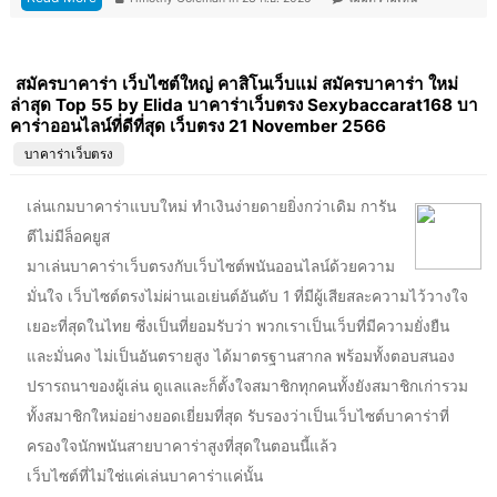
สมัครบาคาร่า เว็บไซต์ใหญ่ คาสิโนเว็บแม่ สมัครบาคาร่า ใหม่
ล่าสุด Top 55 by Elida บาคาร่าเว็บตรง Sexybaccarat168 บา
คาร่าออนไลน์ที่ดีที่สุด เว็บตรง 21 November 2566
บาคาร่าเว็บตรง
เล่นเกมบาคาร่าแบบใหม่ ทำเงินง่ายดายยิ่งกว่าเดิม การัน
ตีไม่มีล็อคยูส
มาเล่นบาคาร่าเว็บตรงกับเว็บไซต์พนันออนไลน์ด้วยความ
มั่นใจ เว็บไซต์ตรงไม่ผ่านเอเย่นต์อันดับ 1 ที่มีผู้เสียสละความไว้วางใจ
เยอะที่สุดในไทย ซึ่งเป็นที่ยอมรับว่า พวกเราเป็นเว็บที่มีความยั่งยืน
และมั่นคง ไม่เป็นอันตรายสูง ได้มาตรฐานสากล พร้อมทั้งตอบสนอง
ปรารถนาของผู้เล่น ดูแลและก็ตั้งใจสมาชิกทุกคนทั้งยังสมาชิกเก่ารวม
ทั้งสมาชิกใหม่อย่างยอดเยี่ยมที่สุด รับรองว่าเป็นเว็บไซต์บาคาร่าที่
ครองใจนักพนันสายบาคาร่าสูงที่สุดในตอนนี้แล้ว
เว็บไซต์ที่ไม่ใช่แค่เล่นบาคาร่าแค่นั้น