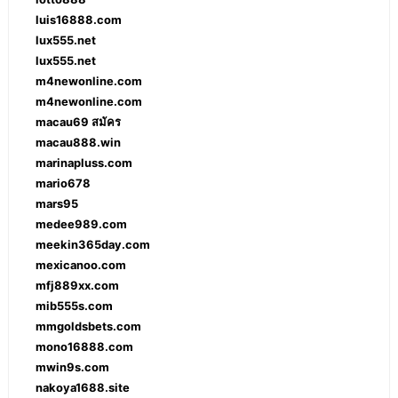
luis16888.com
lux555.net
lux555.net
m4newonline.com
m4newonline.com
macau69 สมัคร
macau888.win
marinapluss.com
mario678
mars95
medee989.com
meekin365day.com
mexicanoo.com
mfj889xx.com
mib555s.com
mmgoldsbets.com
mono16888.com
mwin9s.com
nakoya1688.site