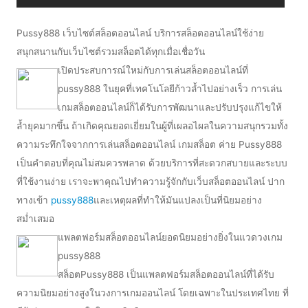
Pussy888 เว็บไซต์สล็อตออนไลน์ บริการสล็อตออนไลน์ใช้ง่าย
สนุกสนานกับเว็บไซต์รวมสล็อตได้ทุกเมื่อเชื่อวัน
เปิดประสบการณ์ใหม่กับการเล่นสล็อตออนไลน์ที่
pussy888 ในยุคที่เทคโนโลยีก้าวล้ำไปอย่างเร็ว การเล่น
เกมสล็อตออนไลน์ก็ได้รับการพัฒนาและปรับปรุงแก้ไขให้
ล้ำยุคมากขึ้น ถ้าเกิดคุณยอดเยี่ยมในผู้ที่เผลอไผลในความสนุกรวมทั้ง
ความระทึกใจจากการเล่นสล็อตออนไลน์ เกมสล็อต ค่าย Pussy888
เป็นคำตอบที่คุณไม่สมควรพลาด ด้วยบริการที่สะดวกสบายและระบบ
ที่ใช้งานง่าย เราจะพาคุณไปทำความรู้จักกับเว็บสล็อตออนไลน์ ปาก
ทางเข้า
pussy888
และเหตุผลที่ทำให้มันแปลงเป็นที่นิยมอย่าง
สม่ำเสมอ
แพลตฟอร์มสล็อตออนไลน์ยอดนิยมอย่างยิ่งในแวดวงเกม
pussy888
สล็อตPussy888 เป็นแพลตฟอร์มสล็อตออนไลน์ที่ได้รับ
ความนิยมอย่างสูงในวงการเกมออนไลน์ โดยเฉพาะในประเทศไทย ที่