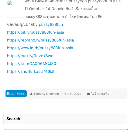
ดาวน์โหลด สล็อตเว็บตรง pussy888 pussy888fun.asia
11 October 24 Donnie ยืน 1 เรื่องเกมสล็อต
pussy888ลงทุนงบน้อย กำไรหลักแสน Top 86
ขอขอบคุณมากby
pussy888fun
https://bit.ly/pussy888fun-asia
https://rebrand.ly/pussy888fun-asia
https://wow.in.th/pussy888fun-asia
https://cutt.ly/3evqxBwq
https://t.co/QA006MCJ30
https://shorturl.asia/46lJt
…
Read More
Timothy Coleman
in
16 ส.ค. 2024
ไม่มีความเห็น
Search