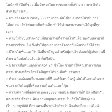
โบนัสฟรีสปินที่ช่วยเพิ่มจังหวะในการชนะและก็สร้างความระทึกใจ
สำหรับการเล่น
• เกมสล็อตจาก Pussy888 สามารถเล่นได้บนอุปกรณ์นานัปการ
ได้แก่ สมาร์ทโฟนและก็แท็บเล็ต ทำให้ท่านสามารถเล่นได้ทุกที่ทุก
เวลา
• ค่ายนี้มีระบบฝาก-ถอนที่สบายรวมทั้งรวดเร็วทันใจ รองรับหลายวิถี
ทางการชำระเงิน ซึ่งทำให้คุณสามารถจัดการกับเงินรางวัลได้ง่าย
• มีโปรโมชั่นและก็โบนัสที่น่าดึงดูดสำหรับผู้เล่นใหม่และก็ผู้เล่นตอนนี้
ดังเช่น โบนัสต้อนรับแล้วก็ฟรีสปิน
• บริการเกื้อหนุนลูกค้าตลอด 24 ชั่วโมง ช่วยทำให้คุณสามารถขอ
ความช่วยเหลือหรือขจัดปัญหาได้ทุกเมื่อที่ปรารถนา
• ด้วยเกมสล็อตแจ็คพอตและก็ฟีเจอร์พิเศษอื่นๆผู้เล่นได้โอกาสในการ
ชนะรางวัลใหญ่ที่เพิ่มความตื่นเต้นและก็คุ้ม
• การเล่นเกมสล็อตจาก pussy888 มอบประสบการณ์ที่ไม่เหมือนกัน
และน่าจำ ซึ่งช่วยเพิ่มความสนุกและความรื่นเริงใจให้กับผู้เล่น
เว็บ pussy888 คือหนทางที่น่าสนใจสำหรับนักเล่นสล็อตออนไลน์