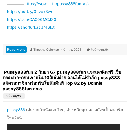
https://wow.in.th/pussy888fun-asia
https://cutt.ly/3evqxBwq
https://t.co/QA006MCJ30
https://shorturl.asia/46lJt
…
Read More
Timothy Coleman
in
01 ก.ย. 2024
ไม่มีความเห็น
Pussy888fun 2 กันยา 67 pussy888fun แจกเครดิตฟรี เว็บ
ตรง ฝาก-ถอน ภายใน 10วิเล่นง่าย ถอนได้ไม่จำกัด pussy888
สมัครสมาชิก พร้อมรับโบนัสทันที Top 82 by Donnie
pussy888fun.asia
สล็อตพุซซี่
pussy888
เล่นง่าย โบนัสแตกใหญ่ จ่ายหนักทุกยอด สมัครเป็นสมาชิก
ใหม่วันนี้