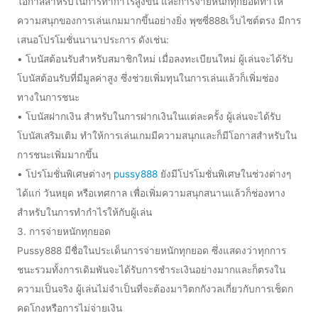
โอกาสสำหรับในการทำกำไรสูงขึ้น และการจ่ายหนักทุกยอดทำให้
ความสนุกของการเล่นเกมมากขึ้นอย่างยิ่ง พุซซี่888เว็บไซต์ตรง มีการ
เสนอโปรโมชั่นนานาประการ ดังเช่น:
• โบนัสต้อนรับสำหรับสมาชิกใหม่ เมื่อลงทะเบียนใหม่ ผู้เล่นจะได้รับ
โบนัสต้อนรับที่มีมูลค่าสูง ซึ่งช่วยเพิ่มทุนในการเล่นแล้วก็เพิ่มช่อง
ทางในการชนะ
• โบนัสฝากเงิน สำหรับในการฝากเงินในแต่ละครั้ง ผู้เล่นจะได้รับ
โบนัสเสริมเติม ทำให้การเล่นเกมมีความสนุกและก็มีโอกาสสำหรับใน
การชนะเพิ่มมากขึ้น
• โปรโมชั่นพิเศษต่างๆ
pussy888
ยังมีโปรโมชั่นพิเศษในช่วงต่างๆ
ได้แก่ วันหยุด หรือเทศกาล เพื่อเพิ่มความสนุกสนานแล้วก็ช่องทาง
สำหรับในการทำกำไรให้กับผู้เล่น
3. การจ่ายหนักทุกยอด
Pussy888 มีชื่อในประเด็นการจ่ายหนักทุกยอด ซึ่งแสดงว่าทุกการ
ชนะรวมทั้งการเดิมพันจะได้รับการชำระเงินอย่างมากและก็ตรงใน
ความเป็นจริง ผู้เล่นไม่จำเป็นที่จะต้องมาวิตกกังวลเกี่ยวกับการเช็ดก
คดโกงหรือการไม่จ่ายเงิน