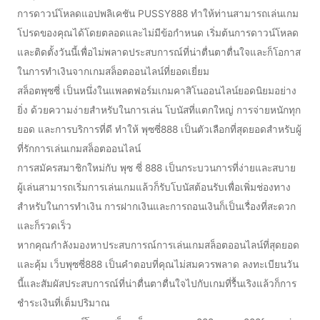
การดาวน์โหลดแอปพลิเคชัน PUSSY888 ทำให้ท่านสามารถเล่นเกม
โปรดของคุณได้โดยตลอดและไม่มีข้อกำหนด เริ่มต้นการดาวน์โหลด
และติดตั้งวันนี้เพื่อไม่พลาดประสบการณ์ที่น่าตื่นตาตื่นใจและก็โอกาส
ในการทำเงินจากเกมสล็อตออนไลน์ที่ยอดเยี่ยม
สล็อตพุซซี่ เป็นหนึ่งในแพลตฟอร์มเกมคาสิโนออนไลน์ยอดนิยมอย่าง
ยิ่ง ด้วยความง่ายสำหรับในการเล่น โบนัสที่แตกใหญ่ การจ่ายหนักทุก
ยอด และการบริการที่ดี ทำให้ พุซซี่888 เป็นตัวเลือกที่สุดยอดสำหรับผู้
ที่รักการเล่นเกมสล็อตออนไลน์
การสมัครสมาชิกใหม่กับ พุซ ซี่ 888 เป็นกระบวนการที่ง่ายและสบาย
ผู้เล่นสามารถเริ่มการเล่นเกมแล้วก็รับโบนัสต้อนรับเพื่อเพิ่มช่องทาง
สำหรับในการทำเงิน การฝากเงินและการถอนเงินก็เป็นเรื่องที่สะดวก
และก็รวดเร็ว
หากคุณกำลังมองหาประสบการณ์การเล่นเกมสล็อตออนไลน์ที่สุดยอด
และคุ้ม เว็บพุซซี่888 เป็นคำตอบที่คุณไม่สมควรพลาด ลงทะเบียนวัน
นี้และสัมผัสประสบการณ์ที่น่าตื่นตาตื่นใจไปกับเกมที่รื้นเริงแล้วก็การ
ชำระเงินที่เต็มปริมาณ