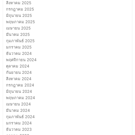
สิงหาคม 2025
กรกฎาคม 2025
มิถุนายน 2025
พฤษภาคม 2025
เมษายน 2025
มีนาคม 2025
กุมภาพันธ์ 2025
มกราคม 2025
ธันวาคม 2024
พฤศจิกายน 2024
ตุลาคม 2024
กันยายน 2024
สิงหาคม 2024
กรกฎาคม 2024
มิถุนายน 2024
พฤษภาคม 2024
เมษายน 2024
มีนาคม 2024
กุมภาพันธ์ 2024
มกราคม 2024
ธันวาคม 2023