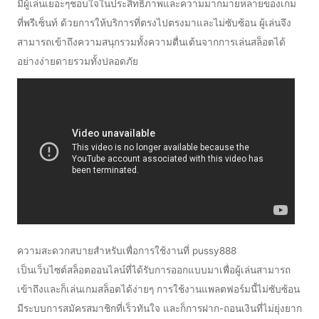
มีผู้เล่นเยอะๆชอบใจในประสิทธิภาพและความมากมายหลายของเกม
ที่พรีเซ็นท์ ด้วยการให้บริการที่ตรงไปตรงมาและไม่ซับซ้อน ผู้เล่นจึง
สามารถเข้าถึงความสนุกรวมทั้งความตื่นเต้นจากการเล่นสล็อตได้
อย่างง่ายดายรวมทั้งปลอดภัย
ความสะดวกสบายสำหรับเพื่อการใช้งานที่ pussy888
เป็นเว็บไซต์สล็อตออนไลน์ที่ได้รับการออกแบบมาเพื่อผู้เล่นสามารถ
เข้าถึงและก็เล่นเกมสล็อตได้ง่ายๆ การใช้งานแพลตฟอร์มนี้ไม่ซับซ้อน
มีระบบการสมัครสมาชิกที่เร็วทันใจ และก็การฝาก-ถอนเงินที่ไม่ยุ่งยาก