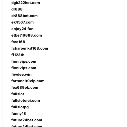
dgb222hot.com
dr888
dr888bet.com
ek4567.com
enjoy24.fun
etbet16888.com
faro168
fcharoenkit168.com
ff123th
finnivips.com
finnivips.com
fiwdee.win
fortune99vip.com
fox689ok.com
fullslot
fullsloteiei.com
fullslotpg
funny18
future24bet.com
future24bet.com