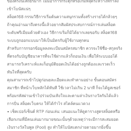
ของตรงนี้เสถียรมาก ไม่มีอาการกระตุกหรือเกมหลุดระหว่างที่กำลัง
เข้าโบนัสแน่ๆ
สล็อต168 กรรมวิธีการเริ่มต้นความสนุกรวมทั้งสร้างรายได้กล้วยๆ
ถ้าคุณอ่านมาถึงตรงนี้แล้วอยากสัมผัสประสบการณ์การเล่นสล็อต
ระดับพรีเมียมด้วยตัวเอง วิธีการเริ่มก็มิได้ยากเลยขอรับ สล็อต168
ระบบถูกออกแบบมาให้เป็นมิตรกับผู้ใช้งานทุกคน
สำหรับการกรอกข้อมูลลงทะเบียนสมัครสมาชิก ควรจะใช้ชื่อ-สกุลจริง
ที่ตรงกับบัญชีธนาคารที่จะใช้ฝากแล้วก็ถอนเงิน เพื่อให้ระบบออโต้
สามารถวิเคราะห์และก็อนุมัติยอดเงินได้อย่างถูกต้องและรวดเร็ว
ทันใจที่สุดครับ
คุณสามารถเข้าไปดูก่อนยละเอียดและทำตามอย่าง ขั้นตอนสมัคร
สมาชิก ที่หน้าเว็บหลักได้ทันที ใช้เวลาไม่เกิน 2 นาที ก็จะได้ยูสเซอร์
พร้อมรหัสผ่านเข้าไปร่วมบันเทิงใจและตามล่าเงินรางวัลกันได้แล้ว
การปั่น สล็อตเว็บตรง ให้ได้กำไร สไตล์คนแวดวง
• เช็คเปอร์เซ็นต์ RTP ก่อนเล่น: เสนอแนะให้ดูตารางสูตรสล็อตหรือ
เลือกเกมที่มีคนเล่นมากมายขณะนั้นๆด้วยเหตุว่าจะมีการสะสมยอด
เงินรางวัลในพูล (Pool) สูง ทำให้โบนัสแตกง่ายดายมากยิ่งขึ้น