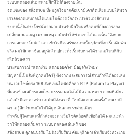
ระบบทดลองเล่น: สนามฝึกที่ไม่ต้องจ่ายเงิน
จุดแข็งของ สล็อต168 ที่ผมถูกใจมากคือเขามีเครดิตเลียนแบบให้พวก
เราลองกดเล่นก่อนได้แบบไม่ต้องควักกระเป๋าตัวเองสักบาท
ระบบนี้เป็นประโยชน์มากมายสำหรับมือใหม่หรือคนที่ต้องการลอง
เปลี่ยนเกมเล่นดู เพราะเหตุว่ามันทำให้พวกเราได้มองเห็น “จังหวะ
การออกของโบนัส” และเข้าใจฟีเจอร์ของเกมนั้นๆก่อนที่จะเริ่มเดิมพัน
จริง ผมใช้เวลาซ้อมอยู่พักใหญ่กระทั่งเริ่มจับทางได้ว่าเกมไหนที่กับ
สไตล์ของเรา
ประสบการณ์ “แตกง่าย แตกบ่อยครั้ง” มีอยู่จริงไหม?
ปัญหานี้เป็นสิ่งที่ทุกคนใคร่รู้ ซึ่งจากประสบการณ์ส่วนตัวที่ได้ลองเล่น
บน เว็บไซต์ตรง 168 สิ่งที่เห็นได้ชัดคือค่า RTP (Return to Player)
ที่ค่อนข้างเสถียรและก็ชอบธรรม ผมไม่ได้มีความหมายว่ากดทีเดียว
แล้วมั่งมีเลยค่ะครับ แต่มันมีจังหวะที่ “โบนัสแตกบ่อยครั้ง” จนเรามี
ความรู้สึกว่าเกมมันไม่ได้ดูดเงินพวกเราฝ่ายเดียว
สำหรับผู้ใดกันแน่ที่กำลังมองหาเว็บไซต์สล็อตที่เชื่อถือได้ ผมแนะนำ
ว่าให้ทดลองเริ่มจาก ระบบทดลองเล่นฟรี ของ
สล็อต168 ดูก่อนขอรับ ไม่ต้องรีบร้อน ค่อยๆศึกษาเล่าเรียนจังหวะเกม