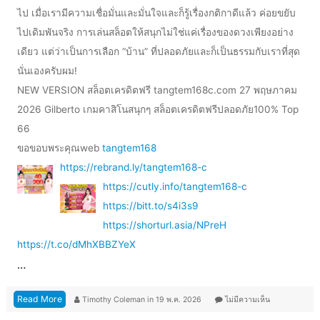
ไป เมื่อเรามีความเชื่อมั่นและมั่นใจและก็รู้เรื่องกติกาดีแล้ว ค่อยขยับ
ไปเดิมพันจริง การเล่นสล็อตให้สนุกไม่ใช่แค่เรื่องของดวงเพียงอย่าง
เดียว แต่ว่าเป็นการเลือก “บ้าน” ที่ปลอดภัยและก็เป็นธรรมกับเราที่สุด
นั่นเองครับผม!
NEW VERSION สล็อตเครดิตฟรี tangtem168c.com 27 พฤษภาคม
2026 Gilberto เกมคาสิโนสนุกๆ สล็อตเครดิตฟรีปลอดภัย100% Top
66
ขอขอบพระคุณweb
tangtem168
https://rebrand.ly/tangtem168-c
https://cutly.info/tangtem168-c
https://bitt.to/s4i3s9
https://shorturl.asia/NPreH
https://t.co/dMhXBBZYeX
…
Read More
Timothy Coleman
in
19 พ.ค. 2026
ไม่มีความเห็น