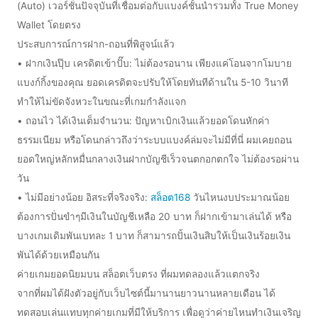
(Auto) เวอร์ชั่นปัจจุบันที่เชื่อมต่อกับแบงค์ชั้นนำรวมทั้ง True Money
Wallet โดยตรง
ประสบการณ์การฝาก-ถอนที่พิสูจน์แล้ว
• ฝากเงินปุ๊บ เครดิตเข้าปั๊บ: ไม่ต้องรอนาน เพียงแค่โอนจากโมบาย
แบงก์กิ้งของคุณ ยอดเครดิตจะปรับให้โดยทันทีด้านใน 5-10 วินาที
ทำให้ไม่ขัดจังหวะในขณะที่เกมกำลังแจก
• ถอนไว ได้เงินเต็มจำนวน: ปัญหาเบิกเงินแล้วยอดโดนหักค่า
ธรรมเนียม หรือโดนกล่าวถึงว่าระบบแบงค์ล่มจะไม่มีที่นี่ ผมเคยถอน
ยอดใหญ่หลักหมื่นกลางเงินฝากบัญชีเร็วจนตกอกตกใจ ไม่ต้องรอผ่าน
วัน
• ไม่มีอย่างน้อย อิสระที่จริงจริง:
สล็อต168
วันไหนงบประมาณน้อย
ต้องการปั่นขำๆมีเงินในบัญชีเหลือ 20 บาท ก็ฝากเข้ามาเล่นได้ หรือ
บางเกมเดิมพันเบทละ 1 บาท ก็สามารถปั้นเงินสิบให้เป็นเงินร้อยเงิน
พันได้ด้วยเหมือนกัน
ค่ายเกมยอดนิยมบน สล็อตเว็บตรง ที่ผมทดลองแล้วแตกจริง
จากที่ผมได้ฝังตัวอยู่กับเว็บไซต์นี้มานานยาวนานหลายเดือน ได้
ทดสอบเล่นแทบทุกค่ายเกมที่มีให้บริการ เพื่อดูว่าค่ายไหนทำเงินเจริญ