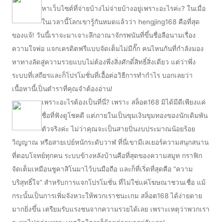
หาเว็บไซต์ที่จ่ายบ้างไม่จ่ายบ้างอยู่เพราะอะไรค่ะ? ในเมื่อ
ในเวลานี้โลกเขารู้กันหมดแล้วว่า hengjing168 คือที่สุด
ของแจ้! วันนี้เราจะมาเจาะลึกอาณาจักรพนันที่ขึ้นชื่อลือนามเรื่อง
ความใจพ่อ แจกเครดิตฟรีแบบจัดเต็มไม่มีกั๊ก คนไหนกันที่กำลังมอง
หาทางลัดสู่ความรวยแบบไม่ต้องพึ่งสิ่งศักดิ์สิทธิ์สิ่งเดียว แต่ว่าพึ่ง
ระบบที่เสถียรและก็โปรโมชั่นที่เอื้อต่อวิธีการทำกำไร บอกเลยว่า
เนื้อหานี้เป็นตำราที่คุณจำต้องอ่าน!
เพราะอะไรต้องเป็นที่นี่? เพราะ สล็อต168 มิได้มีดีเพียงแค่
ชื่อที่ฟังดูโชคดี แต่ภายในเป็นขุมเงินขุมทองของนักเดิมพัน
ตัวจริงค่ะ ไม่ว่าคุณจะเป็นสายปั่นงบประมาณน้อยร้อย
วิญญาณ หรือสายเปย์หนักระดับวาฬ ที่นี่เขามีเลเยอร์ความสนุกสนาน
ที่ตอบโจทย์ทุกคน ระบบข้างหลังบ้านคือที่สุดของความสมูท กราฟิก
จัดเต็มเหมือนชูคาสิโนมาไว้บนมือถือ และก็ที่เริ่ดที่สุดคือ “ความ
บริสุทธิ์ใจ” สำหรับการแจกโปรโมชั่น ที่ไม่ใช่แค่โฆษณาชวนเชื่อ แม้
กระนั้นเป็นการเพิ่มจังหวะให้พวกเราชนะเกม สล็อต168 ได้ง่ายดาย
มากยิ่งขึ้น เตรียมรับแรงชนจากความรวยได้เลย เพราะเหตุว่าพวกเรา