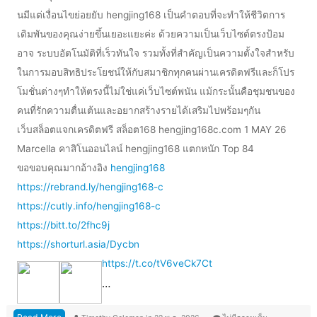
นมีแต่เงื่อนไขย่อยยับ hengjing168 เป็นคำตอบที่จะทำให้ชีวิตการ
เดิมพันของคุณง่ายขึ้นเยอะแยะค่ะ ด้วยความเป็นเว็บไซต์ตรงป้อม
อาจ ระบบอัตโนมัติที่เร็วทันใจ รวมทั้งที่สำคัญเป็นความตั้งใจสำหรับ
ในการมอบสิทธิประโยชน์ให้กับสมาชิกทุกคนผ่านเครดิตฟรีและก็โปร
โมชั่นต่างๆทำให้ตรงนี้ไม่ใช่แค่เว็บไซต์พนัน แม้กระนั้นคือชุมชนของ
คนที่รักความตื่นเต้นและอยากสร้างรายได้เสริมไปพร้อมๆกัน
เว็บสล็อตแจกเครดิตฟรี สล็อต168 hengjing168c.com 1 MAY 26
Marcella คาสิโนออนไลน์ hengjing168 แตกหนัก Top 84
ขอขอบคุณมากอ้างอิง
hengjing168
https://rebrand.ly/hengjing168-c
https://cutly.info/hengjing168-c
https://bitt.to/2fhc9j
https://shorturl.asia/Dycbn
https://t.co/tV6veCk7Ct
…