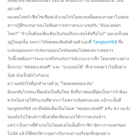
สล็อต168 ทดลองเล่นฟรี ถอนได้ พร้อมบริการเกมสล็อตออโต้ ไม่มี
อย่างต่ำ
ผมเคยไถหน้าฟีดโซเชียลแล้วเจอโปรโมทเกมสล็อตละลานตาไปหมด
ความรู้สึกแรกอาจจะไม่พ้นความหวาดระแวงขอรับ “มันจะหลอก
ไหม?” “จำเป็นต้องเพิ่มเติมเงินก่อนถึงจะเล่นได้หรือไม่?” ผมเองก็เคย
อยู่ในจุดนั้น จนกว่าได้ทดลองสัมผัสด้วยตัวเองที่
Tangtem168
ซึ่ง
แปลงมุมมองการเล่นเกมออนไลน์ของผมไปพอเหมาะพอควร
วันนี้เลยต้องการจะมาแชร์ประสบการณ์แบบเจาะลึก โดยเฉพาะอย่าง
ยิ่งระบบ “ทดสอบเล่นฟรี” และ “ระบบออโต้” ที่เขาเคลมว่าไม่มีอย่าง
น้อย มันเป็นยังไงกันแน่
ความหนักใจที่ถูกทำลายด้วย “โหมดทดสอบเล่น”
ย้อนกลับไปขณะที่ผมยังเป็นมือใหม่ สิ่งที่น่าสยองที่สุดเป็นการจำต้อง
ควักเงินจ่ายให้กับเกมที่พวกเราไม่ทราบข้อตกลงเลย แม้กระนั้นที่
tangtem168 เขามีหมัดเด็ดเป็นโหมด “ทดลองเล่นฟรี” ครับ ความเจ๋ง
ของมันไม่ใช่แค่การมีเครดิตเลียนแบบให้เรากดเล่นขำๆ
แต่ว่าเป็นการที่ตัวเกมในโหมดเดโมนั้นมีกราฟิก อัตราการแตกของ
โบนัส แล้วก็ฟีพบร์ต่างๆอย่างกับกระดานจริงทุกสิ่งทุกอย่าง