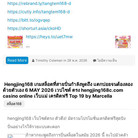
https://rebrand.ly/tangtem168-d
https://cutly.info/tangtem168-d
https://bitt.to/ogvqep
https://shorturl.asia/ckoHD
https://heys.to/uet7mw
…
Read More
Timothy Coleman
in
29 พ.ค. 2026
ไม่มีความเห็น
Hengjing168 เกมสล็อตที่สายปั่นกำลังพูดถึง แตกบ่อยจนต้องลอง
ด้วยตัวเอง 6 MAY 2026 เวปไซต์ ตรง hengjing168c.com
casino online เว็บแม่ เครดิตฟรี Top 19 by Marcella
สล็อต168
hengjing168 เว็บไซต์ตรง ตัวตึง! มัดรวมโปรโมชั่นเครดิตฟรีสุดปัง
ปั่นอย่างไรให้รวยแบบตะคอก
ถ้าหากจะพูดถึงการปั่นสล็อตในสมัย 2026 นี้ จะไปมัวคลำ