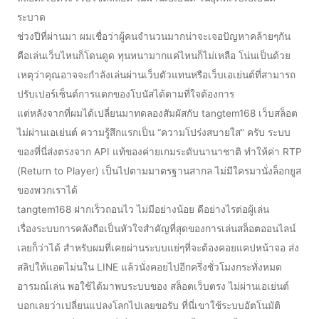
ระบาด
ช่วงปีที่ผ่านมา ผมเชื่อว่าผู้คนจำนวนมากน่าจะเจอปัญหาคล้ายๆกัน
คือเล่นเว็บไหนก็โดนดูด ทุนหนามากแค่ไหนก็ไม่เหลือ โน่นเป็นด้วย
เหตุว่าคุณอาจจะกำลังเล่นผ่านเว็บตัวแทนหรือเว็บเอเย่นต์ที่สามารถ
ปรับเปอร์เซ็นต์การแตกของโบนัสได้ตามที่ใจต้องการ
แต่หลังจากที่ผมได้เปลี่ยนมาทดลองสัมผัสกับ tangtem168 เว็บสล็อต
ไม่ผ่านเอเย่นต์ ความรู้สึกแรกเป็น “ความโปร่งสบายใส” ครับ ระบบ
ของที่นี่ส่งตรงจาก API แท้ของค่ายเกมระดับนานาชาติ ทำให้ค่า RTP
(Return to Player) เป็นไปตามมาตรฐานสากล ไม่มีใครมานั่งล็อกยูส
ของพวกเราได้
tangtem168 ฝากเร็วถอนไว ไม่มีอย่างน้อย ดีอย่างไรต่อผู้เล่น
เรื่องระบบการคลังถือเป็นหัวใจสำคัญที่สุดของการเล่นสล็อตออนไลน์
เลยก็ว่าได้ สำหรับผมที่เคยผ่านระบบแย่ๆที่จะต้องคอยแคปหน้าจอ ส่ง
สลิปให้แอดไม่นใน LINE แล้วนั่งคอยไปอีกครึ่งชั่วโมงกระทั่งหมด
อารมณ์เล่น พอใช้ได้มาพบระบบของ สล็อตเว็บตรง ไม่ผ่านเอเย่นต์
บอกเลยว่าเปลี่ยนแปลงโลกไปเลยขอรับ ที่นี่เขาใช้ระบบอัตโนมัติ