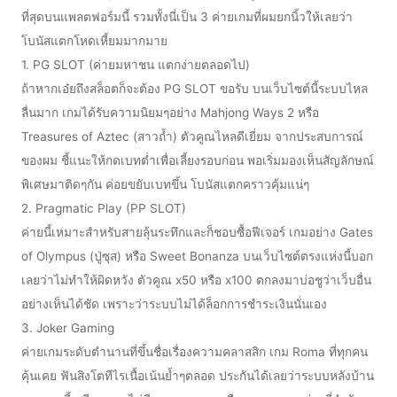
ที่สุดบนแพลตฟอร์มนี้ รวมทั้งนี่เป็น 3 ค่ายเกมที่ผมยกนิ้วให้เลยว่า
โบนัสแตกโหดเหี้ยมมากมาย
1. PG SLOT (ค่ายมหาชน แตกง่ายตลอดไป)
ถ้าหากเอ๋ยถึงสล็อตก็จะต้อง PG SLOT ขอรับ บนเว็บไซต์นี้ระบบไหล
ลื่นมาก เกมได้รับความนิยมๆอย่าง Mahjong Ways 2 หรือ
Treasures of Aztec (สาวถ้ำ) ตัวคูณไหลดีเยี่ยม จากประสบการณ์
ของผม ชี้แนะให้กดเบทต่ำเพื่อเลี้ยงรอบก่อน พอเริ่มมองเห็นสัญลักษณ์
พิเศษมาติดๆกัน ค่อยขยับเบทขึ้น โบนัสแตกคราวคุ้มแน่ๆ
2. Pragmatic Play (PP SLOT)
ค่ายนี้เหมาะสำหรับสายลุ้นระทึกและก็ชอบซื้อฟีเจอร์ เกมอย่าง Gates
of Olympus (ปู่ซุส) หรือ Sweet Bonanza บนเว็บไซต์ตรงแห่งนี้บอก
เลยว่าไม่ทำให้ผิดหวัง ตัวคูณ x50 หรือ x100 ตกลงมาบ่อชูว่าเว็บอื่น
อย่างเห็นได้ชัด เพราะว่าระบบไม่ได้ล็อกการชำระเงินนั่นเอง
3. Joker Gaming
ค่ายเกมระดับตำนานที่ขึ้นชื่อเรื่องความคลาสสิก เกม Roma ที่ทุกคน
คุ้นเคย ฟันสิงโตทีไรเนื้อเน้นย้ำๆตลอด ประกันได้เลยว่าระบบหลังบ้าน