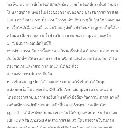
จะเห็นได้ว่าการที่เว็บไซต์มีลิขสิทธิ์แท้จากเว็บไซต์ที่ตรงนั้นมีส่วนช่วย
ในหลายๆด้าน ทั้งยังในเรื่องของความปลอดภัย ประสบการณ์การเล่น
เกม slotเว็บตรง รวมทั้งการบริการลูกค้า ด้วยเหตุนั้นถ้าเกิดกำลังมอง
หาเว็บไซต์เพื่อเล่นสล็อตออนไลน์อยู่ล่ะก็ อย่าลืมตรวจดูประเด็นนี้ด้วย
ครับผม เพื่อความสบายใจสำหรับการเล่นเกมของคุณเองนะครับ
3. ระบบฝาก-ถอนอัตโนมัติ
การทำธุรกรรมกับเรานั้นง่ายและก็รวดเร็วทันใจ ด้วยระบบฝาก-ถอน
อัตโนมัติที่ทำให้ท่านสามารถฝากหรือเบิกเงินได้ภายในไม่กี่นาที ไม่
ต้องรอนานและก็สามารถเล่นเกมได้ต่อเนื่อง
4. รองรับการเล่นผ่านมือถือ
ทางเข้าเล่น pg slot ได้วางแบบระบบเกมให้เข้ากันได้กับทุก
แพลตฟอร์ม ไม่ว่าจะเป็น iOS หรือ Android คุณสามารถเล่นเกม
โดยตรงจากเว็บเบราว์เซอร์บนโทรศัพท์มือถือหรือดาวน์โหลดแอพพลิ
เคชั่นเพื่อการเข้าถึงเกมสบายยิ่งขึ้น และเร็วทุกการเคลื่อนไหว
pgslotth ได้ดีไซน์ระบบเกมให้เข้ากันได้กับทุกแพลตฟอร์ม ไม่ว่าจะ
เป็น iOS หรือ Android คุณสามารถเล่นเกมโดยตรงจากโปรแกรม
สำหรับท่องอินเตอร์เน็ตบนโทรศัพท์มือถือหรือดาวน์โหลดแอพพลิ