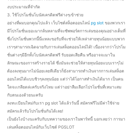
งบประมาณที่จำกัด
3. ใช้โปรโมชั่นโบนัสเครดิตฟรีต่างๆเข้าช่วย
อย่างที่ผมบอกคุณไปแล้ว เว็บไซต์สล็อตออนไลน์
pg slot
ของพวกเรา
มีโปรโมชั่นเยอะมากล้นหลามที่จะซัพพอร์ตการเล่นของคุณอย่างเต็มที่
ซึ่งโปรโมชั่นพวกนี้นี่แหละขอรับที่จะช่วยให้เหล่าสายทุนน้อยแบบพวก
เราๆสามารถเฉิดฉายกับการเล่นสล็อตออนไลน์ได้! เนื่องจากว่าโปรโม
ชั่นต่างๆมีอีกทั้งโบนัสเครดิตฟรี รับยอดเสียคืน หรืออาจจะมาใน
ลักษณะของการสร้างรายได้ ซึ่งมันจะช่วยให้สายทุนน้อยแบบเราๆไม่
ต้องลงทุนมากไม่น้อยเลยทีเดียวก็ยังสามารถทำเงินจากการเล่นสล็อต
ออนไลน์ได้แบบชิวๆลงทุนน้อย แต่ว่าได้โอกาสทำเงินได้มาก เป็นคน
ใดจะเกลียดล่ะครับจริงไหม แต่ว่าอย่าลืมเลือกโปรโมชั่นที่เหมาะสม
กับตนเองด้วยนะครับ
ลงทะเบียนใหม่กับเรา pg slot ได้แล้ววันนี้ สมัครฟรีไม่มีค่าใช้จ่าย
สมัครแล้วรับโปรโมชั่นกันได้เลย!
เป็นยังไงบ้างนะครับกับบทความของเราในพาร์ทนี้ บอกเลยว่า การมา
เล่นสล็อตออนไลน์กับเว็บไซต์ PGSLOT