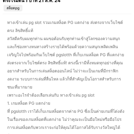
ตรง เริ่มต้น 1 บาท 21 ส.ค. 24
สล็อตpg
ทางเข้าเล่น pg slot รวมเกมสล็อต PG แตกง่าย ส่งตรงจากเว็บไซต์
ตรง ลิขสิทธิ์แท้
สวัสดีครับผมทุกท่าน ผมขอต้อนรับทุกท่านเข้าสู่โลกของความสนุก
และก็ช่องทางหนทางสร้างรายได้พร้อมด้วยความสนุกเพลิดเพลิน
เจริญใจไปพร้อมกันเว็บไซต์ pgslotth ที่เก็บเกมสล็อต PG ที่แตกง่าย
ส่งตรงจากเว็บไซต์ตรง ลิขสิทธิ์แท้! ตรงนี้เรามีทั้งหมดทุกอย่างที่คุณ
อยากสำหรับในการเล่นสล็อตออนไลน์ ไม่ว่าจะเป็นเกมที่มีกราฟิก
งดงาม ระบบการเล่นที่ลื่นไหล แล้วก็ที่สำคัญเป็นโอกาสสำหรับการ
ชนะที่มากมาย
เพราะอะไรจำต้องเลือกเล่นกับ ทางเข้าเล่น pg slot
1. เกมสล็อต PG แตกง่าย
ที่ pgslotth เราได้เก็บเกมสล็อตจากค่าย PG ซึ่งเป็นค่ายเกมที่โด่งดัง
ในเรื่องของเกมสล็อตที่แตกง่าย ไม่ว่าคุณจะเป็นมือใหม่หรือมือโปร
การเล่นสล็อตกับพวกเราจะก่อให้คุณได้โอกาสได้รับรางวัลใหญ่ได้