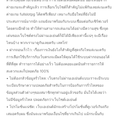
สำหรับคุณด้วยเช่นเดียวกัน การเริ่มต้นเล่นสล็อตนั้น นอกเหนือจาก
ค่ายเกมจะสำคัญแล้ว การเลือกเว็บไซต์ก็สำคัญไม่แพ้กันเลยล่ะนะครับ
ค่ายเกม fullslotpg โค้ดฟรีเพียบ! เหมาะกับมือใหม่ที่ยังไม่มี
ประสบการณ์มากนัก แถมยังมาพร้อมกับระบบเชื่อมต่อกับเซิร์ฟเวอร์
โดยตรงอีกด้วย ทำให้ท่านสามารถเล่นเกมได้อย่างมีความสุข ซึ่งจุด
เด่นของเว็บไซต์ตรงไม่ผ่านเอเย่นต์ก็มิได้มีเพียงเท่านี้แน่ๆ จะมีเรื่อง
ไหนบ้าง พวกเรามาดูกันเลยครับ เลทโก!
• ฝากถอนเร็วไว: เรื่องการเงินยังไงก็สำคัญที่สุดจริงไหมล่ะนะครับ
การเลือกใช้บริการกับเว็บตรงจะมีผลให้คุณได้ใช้ระบบฝากถอนออโต้
ที่ดีที่สุด ทำรายการได้อย่างเร็ว ไม่ต้องคอยแอดมินทำรายการให้
สะดวกและก็ปลอดภัย 100%
• ไม่ต้องกลัวข้อมูลรั่วไหล: เว็บตรงไม่ผ่านเอเย่นต์แบบเราจะมีระบบ
ระเบียบรักษาความปลอดภัยสำหรับในการป้องกันการรั่วไหลของ
ข้อมูลส่วนตัวต่างๆของสมาชิกทุกท่านอยู่แล้วขอรับ มั่นใจได้เลยว่า
ไม่มีข้อมูลรั่วไหล ปลอดภัยกว่าเว็บไซต์เอเย่นต์
• โปรโมชั่นแน่ชัด: เว็บเอเย่นต์มักจะสร้างโปรโมชั่นที่ดูเวอร์เกินจริง
เสมอครับผม ซึ่งมันจะมาพร้อมเงื่อนไขที่ยากเกินไป แม้กระนั้นกับ