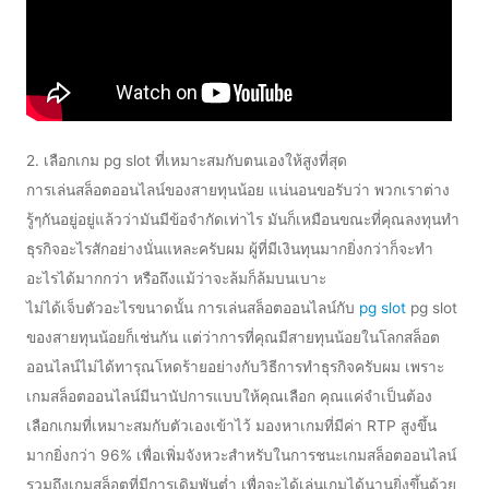
2. เลือกเกม pg slot ที่เหมาะสมกับตนเองให้สูงที่สุด
การเล่นสล็อตออนไลน์ของสายทุนน้อย แน่นอนขอรับว่า พวกเราต่าง
รู้ๆกันอยู่อยู่แล้วว่ามันมีข้อจำกัดเท่าไร มันก็เหมือนขณะที่คุณลงทุนทำ
ธุรกิจอะไรสักอย่างนั่นแหละครับผม ผู้ที่มีเงินทุนมากยิ่งกว่าก็จะทำ
อะไรได้มากกว่า หรือถึงแม้ว่าจะล้มก็ล้มบนเบาะ
ไม่ได้เจ็บตัวอะไรขนาดนั้น การเล่นสล็อตออนไลน์กับ
pg slot
pg slot
ของสายทุนน้อยก็เช่นกัน แต่ว่าการที่คุณมีสายทุนน้อยในโลกสล็อต
ออนไลน์ไม่ได้ทารุณโหดร้ายอย่างกับวิธีการทำธุรกิจครับผม เพราะ
เกมสล็อตออนไลน์มีนานัปการแบบให้คุณเลือก คุณแค่จำเป็นต้อง
เลือกเกมที่เหมาะสมกับตัวเองเข้าไว้ มองหาเกมที่มีค่า RTP สูงขึ้น
มากยิ่งกว่า 96% เพื่อเพิ่มจังหวะสำหรับในการชนะเกมสล็อตออนไลน์
รวมถึงเกมสล็อตที่มีการเดิมพันต่ำ เพื่อจะได้เล่นเกมได้นานยิ่งขึ้นด้วย