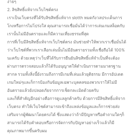
ง่ายๆ
2. ลิขสิทธิ์แท้จากเว็บไซต์ตรง
เราเป็นเว็บตรงที่ได้รับลิขสิทธิ์แท้จาก slotth หมดกังวลประเด็นการ
โกงหรือการไม่โปร่งใส คุณสามารถเชื่อมั่นได้ว่าการเล่นเกมสล็อตกับ
เรานั้นไม่มีอันตรายและก็มีความเที่ยงธรรมที่สุด
การที่เว็บมีลิขสิทธิ์แท้จากเว็บไซต์ตรง มันช่วยทำให้พวกเราเชื่อมั่นได้
ว่าเว็บไซต์ที่พวกเราเลือกเล่นนั้นไม่มีอันตรายรวมทั้งเชื่อถือได้ 100%
นะครับ ด้วยเหตุว่าเว็บที่ได้รับการยืนยันลิขสิทธิ์แท้จำเป็นที่จะต้อง
ผ่านการตรวจสอบแล้วก็ได้รับอนุญาตให้ดำเนินการตามมาตรฐาน
สากล รวมทั้งสิ่งนี้ยังรวมถึงการมีเกมที่เล่นแล้วยุติธรรม มีการอัปเดต
เกมใหม่ๆและก็การป้องกันข้อมูลเฉพาะบุคคลของพวกเราให้ไม่มี
อันตรายแล้วยังปลอดภัยจากการเช็ดกละเมิดด้วยครับ
และก็ที่สำคัญอีกอย่างคือการดูแลลูกค้าครับ ด้วยการมีลิขสิทธิ์แท้จาก
เว็บตรง ทำให้เว็บไซต์สามารถเข้าถึงแหล่งข้อมูลและก็การช่วยส่ง
เสริมจากผู้พัฒนาโดยตรงได้ ซึ่งแสดงว่าถ้ามีปัญหาหรือคำถามใดๆก็
สามารถได้รับคำตอบหรือการจัดการกับปัญหาอย่างเร็วแล้วก็มี
คุณภาพมากขึ้นครับผม