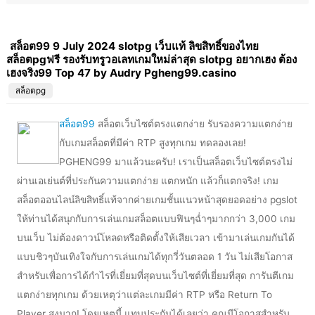
สล็อต99 9 July 2024 slotpg เว็บแท้ ลิขสิทธิ์ของไทย
สล็อตpgฟรี รองรับทรูวอเลทเกมใหม่ล่าสุด slotpg อยากเฮง ต้อง
เฮงจริง99 Top 47 by Audry Pgheng99.casino
สล็อตpg
สล็อต99
สล็อตเว็บไซต์ตรงแตกง่าย รับรองความแตกง่าย
กับเกมสล็อตที่มีค่า RTP สูงทุกเกม ทดลองเลย!
PGHENG99 มาแล้วนะครับ! เราเป็นสล็อตเว็บไซต์ตรงไม่
ผ่านเอเย่นต์ที่ประกันความแตกง่าย แตกหนัก แล้วก็แตกจริง! เกม
สล็อตออนไลน์ลิขสิทธิ์แท้จากค่ายเกมชั้นแนวหน้าสุดยอดอย่าง pgslot
ให้ท่านได้สนุกกับการเล่นเกมสล็อตแบบฟินๆฉ่ำๆมากกว่า 3,000 เกม
บนเว็บ ไม่ต้องดาวน์โหลดหรือติดตั้งให้เสียเวลา เข้ามาเล่นเกมกันได้
แบบชิวๆบันเทิงใจกับการเล่นเกมได้ทุกวี่วันตลอด 1 วัน ไม่เสียโอกาส
สำหรับเพื่อการได้กำไรที่เยี่ยมที่สุดบนเว็บไซต์ที่เยี่ยมที่สุด การันตีเกม
แตกง่ายทุกเกม ด้วยเหตุว่าแต่ละเกมมีค่า RTP หรือ Return To
Player สูงมาก! โดยเหตุนี้ แทบประกันได้เลยว่า คุณมีโอกาสสำหรับ