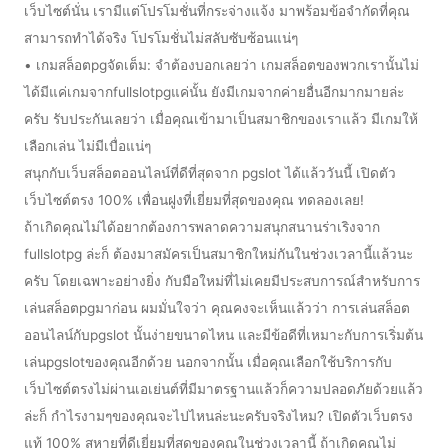
เว็บไซต์นั่น เรามีแต่โปรโมชั่นที่กระจ่างแจ้ง มาพร้อมข้อจำกัดที่คุณ
สามารถทำได้จริง โปรโมชั่นไม่สลับซับซ้อนแน่ๆ
• เกมสล็อตpgจัดเต็ม: จำต้องบอกเลยว่า เกมสล็อตของพวกเรานั้นไม่
ได้มีแค่เกมจากfullslotpgแค่นั้น ยังมีเกมจากค่ายอื่นอีกมากมายล่ะ
ครับ รับประกันเลยว่า เมื่อคุณเข้ามาเป็นสมาชิกของเราแล้ว มีเกมให้
เลือกเล่น ไม่มีเบื่อแน่ๆ
สนุกกับเว็บสล็อตออนไลน์ที่ดีที่สุดจาก pgslot ได้แล้ววันนี้ เปิดตัว
เว็บไซต์ตรง 100% เพื่อนฝูงที่เยี่ยมที่สุดของคุณ ทดลองเลย!
ถ้าเกิดคุณไม่ได้อยากต้องการพลาดความสนุกสนานร่าเริงจาก
fullslotpg ล่ะก็ ต้องมาสมัครเป็นสมาชิกใหม่กันในช่วงเวลานี้แล้วนะ
ครับ โดยเฉพาะอย่างยิ่ง กับมือใหม่ที่ไม่เคยมีประสบการณ์สำหรับการ
เล่นสล็อตpgมาก่อน ผมมั่นใจว่า คุณคงจะเห็นแล้วว่า การเล่นสล็อต
ออนไลน์กับpgslot นั้นง่ายขนาดไหน และมีข้อดีที่เหมาะกับการเริ่มต้น
เล่นpgslotของคุณอีกด้วย นอกจากนั้น เมื่อคุณเลือกใช้บริการกับ
เว็บไซต์ตรงไม่ผ่านเอเย่นต์ที่มีมาตรฐานแล้วก็ความปลอดภัยด้วยแล้ว
ล่ะก็ กำไรงามๆของคุณจะไปไหนล่ะนะครับจริงไหม? เปิดตัวเว็บตรง
แท้ 100% สหายที่ดีเยี่ยมที่สุดของคุณในช่วงเวลานี้ ถ้าเกิดคุณไม่