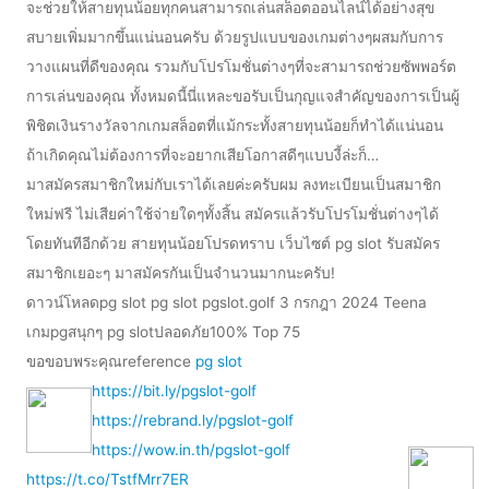
จะช่วยให้สายทุนน้อยทุกคนสามารถเล่นสล็อตออนไลน์ได้อย่างสุข
สบายเพิ่มมากขึ้นแน่นอนครับ ด้วยรูปแบบของเกมต่างๆผสมกับการ
วางแผนที่ดีของคุณ รวมกับโปรโมชั่นต่างๆที่จะสามารถช่วยซัพพอร์ต
การเล่นของคุณ ทั้งหมดนี้นี่แหละขอรับเป็นกุญแจสำคัญของการเป็นผู้
พิชิตเงินรางวัลจากเกมสล็อตที่แม้กระทั้งสายทุนน้อยก็ทำได้แน่นอน
ถ้าเกิดคุณไม่ต้องการที่จะอยากเสียโอกาสดีๆแบบงี้ล่ะก็…
มาสมัครสมาชิกใหม่กับเราได้เลยค่ะครับผม ลงทะเบียนเป็นสมาชิก
ใหม่ฟรี ไม่เสียค่าใช้จ่ายใดๆทั้งสิ้น สมัครแล้วรับโปรโมชั่นต่างๆได้
โดยทันทีอีกด้วย สายทุนน้อยโปรดทราบ เว็บไซต์ pg slot รับสมัคร
สมาชิกเยอะๆ มาสมัครกันเป็นจำนวนมากนะครับ!
ดาวน์โหลดpg slot pg slot pgslot.golf 3 กรกฎา 2024 Teena
เกมpgสนุกๆ pg slotปลอดภัย100% Top 75
ขอขอบพระคุณreference
pg slot
https://bit.ly/pgslot-golf
https://rebrand.ly/pgslot-golf
https://wow.in.th/pgslot-golf
https://t.co/TstfMrr7ER