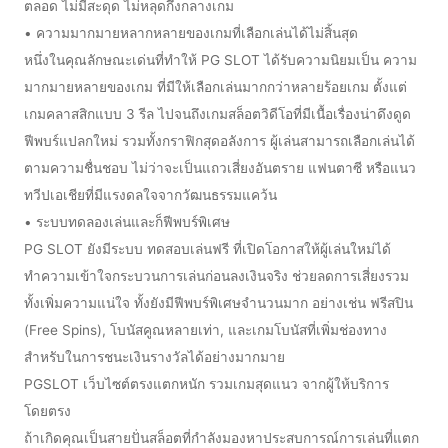
ตลอด ไม่มีสะดุด ไม่หลุดกึ่งกลางเกม
• ความมากมายหลากหลายของเกมที่เลือกเล่นได้ไม่สิ้นสุด
หนึ่งในคุณลักษณะเด่นที่ทำให้ PG SLOT ได้รับความนิยมเป็น ความ
มากมายหลายของเกม ที่มีให้เลือกเล่นมากกว่าหลายร้อยเกม ตั้งแต่
เกมคลาสสิกแบบ 3 รีล ไปจนถึงเกมสล็อตวิดีโอที่มีเนื้อเรื่องน่าดึงดูด
ฟีพบร์แปลกใหม่ รวมทั้งกราฟิกสุดอลังการ ผู้เล่นสามารถเลือกเล่นได้
ตามความชื่นชอบ ไม่ว่าจะเป็นแถวเสี่ยงอันตราย แฟนตาซี หรือแนว
ทวีปเอเชียที่มีแรงดลใจจากวัฒนธรรมแคว้น
• ระบบทดลองเล่นและก็ฟีพบร์พิเศษ
PG SLOT ยังมีระบบ ทดสอบเล่นฟรี ที่เปิดโอกาสให้ผู้เล่นใหม่ได้
ทำความเข้าใจกระบวนการเล่นก่อนลงเงินจริง ช่วยลดการเสี่ยงรวม
ทั้งเพิ่มความแน่ใจ ทั้งยังมีฟีพบร์พิเศษจำนวนมาก อย่างเช่น ฟรีสปิน
(Free Spins), โบนัสคูณหลายเท่า, และเกมโบนัสที่เพิ่มช่องทาง
สำหรับในการชนะเงินรางวัลได้อย่างมากมาย
PGSLOT เว็บไซต์ตรงแตกหนัก รวมเกมสุดแนว จากผู้ให้บริการ
โดยตรง
ถ้าเกิดคุณเป็นสายปั่นสล็อตที่กำลังมองหาประสบการณ์การเล่นที่แตก