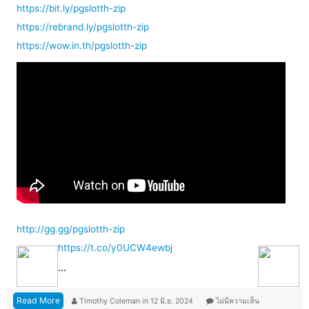
https://bit.ly/pgslotth-zip
https://rebrand.ly/pgslotth-zip
https://wow.in.th/pgslotth-zip
http://gg.gg/pgslotth-zip
https://t.co/y0UCW4ewbj
…
Read More
Timothy Coleman
in
12 มิ.ย. 2024
ไม่มีความเห็น