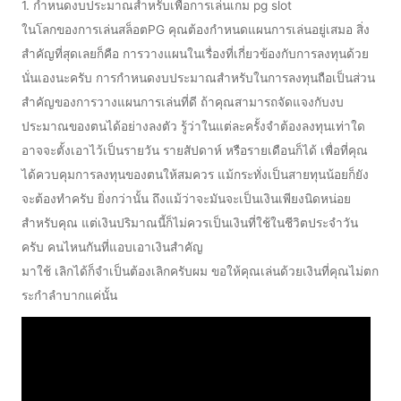
1. กำหนดงบประมาณสำหรับเพื่อการเล่นเกม pg slot
ในโลกของการเล่นสล็อตPG คุณต้องกำหนดแผนการเล่นอยู่เสมอ สิ่ง
สำคัญที่สุดเลยก็คือ การวางแผนในเรื่องที่เกี่ยวข้องกับการลงทุนด้วย
นั่นเองนะครับ การกำหนดงบประมาณสำหรับในการลงทุนถือเป็นส่วน
สำคัญของการวางแผนการเล่นที่ดี ถ้าคุณสามารถจัดแจงกับงบ
ประมาณของตนได้อย่างลงตัว รู้ว่าในแต่ละครั้งจำต้องลงทุนเท่าใด
อาจจะตั้งเอาไว้เป็นรายวัน รายสัปดาห์ หรือรายเดือนก็ได้ เพื่อที่คุณ
ได้ควบคุมการลงทุนของตนให้สมควร แม้กระทั่งเป็นสายทุนน้อยก็ยัง
จะต้องทำครับ ยิ่งกว่านั้น ถึงแม้ว่าจะมันจะเป็นเงินเพียงนิดหน่อย
สำหรับคุณ แต่เงินปริมาณนี้ก็ไม่ควรเป็นเงินที่ใช้ในชีวิตประจำวัน
ครับ คนไหนกันที่แอบเอาเงินสำคัญ
มาใช้ เลิกได้ก็จำเป็นต้องเลิกครับผม ขอให้คุณเล่นด้วยเงินที่คุณไม่ตก
ระกำลำบากแค่นั้น