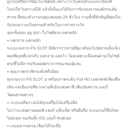
ถูกโกงหรือการปิดเว็บไซต์หนี เพราะว่าเว็บตรงมีระบบระเบียบที่
โปร่งใส วิเคราะห์ได้ แล้วก็เห็นแก่ได้รับการรับรองจากองค์กรระดับ
สากล มีคณะทำงานรอดูแลตลอด 24 ชั่วโมง รวมทั้งที่สำคัญที่สุดเป็น
รับรองความเป็นธรรมสำหรับในการจ่ายรางวัล
จุดแข็งของ pg slot เว็บไซต์ตรง แตกหนัก
• แตกง่าย แตกหนัก
ระบบเกมจาก PG SLOT มีอัตราการจ่ายที่สูง พร้อมโบนัสรวมทั้งแจ็ก
พอเพียงตที่แจกจริง แตกง่าย แตกไว โดยเฉพาะเมื่อเล่นผ่านเว็บไซต์
ตรงที่ไม่มีการปรับลดอัตราการชนะของผู้เล่น
• คุณภาพกราฟิกระดับพรีเมียม
ทุกเกมจาก PG SLOT มาพร้อมภาพระดับ Full HD เอฟเฟกต์เสียงตื่น
เต้น และธีมเกมที่มากมายทั้งยังแฟนตาซี เสี่ยงอันตราย และก็
วัฒนธรรมต่างๆ
• ระบบเสถียร เล่นได้ทุกเครื่องไม้เครื่องมือ
ไม่ว่าจะเล่นผ่านคอมพิวเตอร์ แท็บเล็ต หรือมือถือ ระบบเกมก็ลื่นไหล
ไม่สะดุด รองรับทั้ง iOS และก็ Android
• เกมหลากหลาย เลือกได้ไม่เบื่อ