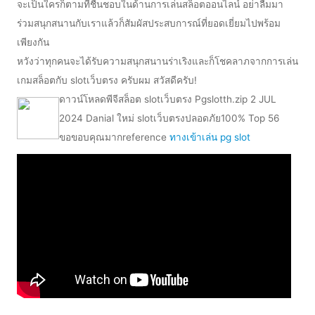
จะเป็นใครก็ตามที่ชื่นชอบในด้านการเล่นสล็อตออนไลน์ อย่าลืมมา
ร่วมสนุกสนานกับเราแล้วก็สัมผัสประสบการณ์ที่ยอดเยี่ยมไปพร้อม
เพียงกัน
หวังว่าทุกคนจะได้รับความสนุกสนานร่าเริงและก็โชคลาภจากการเล่น
เกมสล็อตกับ slotเว็บตรง ครับผม สวัสดีครับ!
ดาวน์โหลดพีจีสล็อต slotเว็บตรง Pgslotth.zip 2 JUL
2024 Danial ใหม่ slotเว็บตรงปลอดภัย100% Top 56
ขอขอบคุณมากreference
ทางเข้าเล่น pg slot