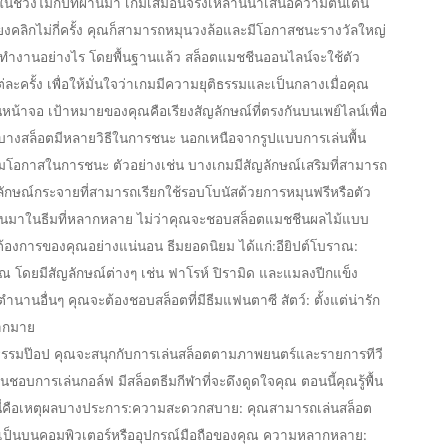
ช่วงไม่กี่ปีที่ผ่านมา เกมเสมือนจริงเหล่านี้นำเสนอความตื่นเต้น
ิกไม่กี่ครั้ง คุณก็สามารถหมุนวงล้อและมีโอกาสชนะรางวัลใหญ่
ันทำงานอย่างไร โดยพื้นฐานแล้ว สล็อตแมชชีนออนไลน์จะใช้ตัว
ะครั้ง เพื่อให้มั่นใจว่าเกมมีความยุติธรรมและเป็นกลางเมื่อคุณ
้าจอ เป้าหมายของคุณคือเรียงสัญลักษณ์ที่ตรงกันบนเพย์ไลน์เพื่อ
างสล็อตมีหลายวิธีในการชนะ นอกเหนือจากรูปแบบการเล่นพื้น
ิ่มโอกาสในการชนะ ตัวอย่างเช่น บางเกมมีสัญลักษณ์เสริมที่สามารถ
ีสัญลักษณ์กระจายที่สามารถเรียกใช้รอบโบนัสด้วยการหมุนฟรีหรือตัว
พวกมันมาในธีมที่หลากหลาย ไม่ว่าคุณจะชอบสล็อตแมชชีนผลไม้แบบ
มต้องการของคุณอย่างแน่นอน ธีมยอดนิยม ได้แก่:อียิปต์โบราณ:
ณ โดยมีสัญลักษณ์ต่างๆ เช่น ฟาโรห์ ปิรามิด และแมลงปีกแข็ง
นอื่นๆ คุณจะต้องชอบสล็อตที่มีธีมแฟนตาซี สัตว์: ตั้งแต่น่ารัก
มากมาย
ธรรมป๊อป คุณจะสนุกกับการเล่นสล็อตตามภาพยนตร์และรายการทีวี
ื่นชอบการเล่นกอล์ฟ มีสล็อตธีมกีฬาที่จะดึงดูดใจคุณ ตอนนี้คุณรู้พื้น
นี่คือเหตุผลบางประการ:ความสะดวกสบาย: คุณสามารถเล่นสล็อต
ว่าจะเป็นบนคอมพิวเตอร์หรืออุปกรณ์มือถือของคุณ ความหลากหลาย: