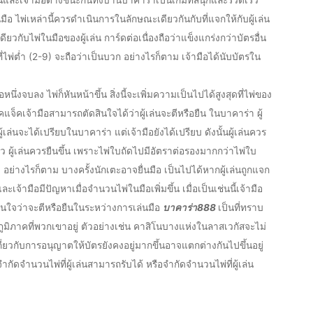
อ ไพ่เหล่านี้ควรดำเนินการในลักษณะเดียวกันกับที่แจกให้กับผู้เล่น
ดียวกับไพ่ในมือของผู้เล่น การ์ดต่อเนื่องถือว่าแข็งแกร่งกว่าบัตรอื่น
ที่ไพ่ต่ำ (2-9) จะถือว่าเป็นบวก อย่างไรก็ตาม เจ้ามือได้นับบัตรใน
ึ่งจบลง ไพ่ก็หันหน้าขึ้น สิ่งนี้จะเพิ่มความเป็นไปได้สูงสุดที่ไพ่ของ
จ็คเจ้ามือสามารถตัดสินใจได้ว่าผู้เล่นจะตีหรือยืน ในบาคาร่า ผู้
ผู้เล่นจะได้เปรียบในบาคาร่า แต่เจ้ามือยังได้เปรียบ ดังนั้นผู้เล่นควร
ว ผู้เล่นควรยืนขึ้น เพราะไพ่ใบถัดไปมีอัตราต่อรองมากกว่าไพ่ใบ
ย่างไรก็ตาม บางครั้งนักเตะอาจยื่นมือ เป็นไปได้หากผู้เล่นถูกแจก
ละเจ้ามือมีปัญหาเมื่อจำนวนไพ่ในมือเพิ่มขึ้น เมื่อเป็นเช่นนี้เจ้ามือ
ัดสินใจว่าจะตีหรือยืนในระหว่างการเล่นมือ
บาคาร่า888
เป็นที่ทราบ
ับภูมิภาคที่พวกเขาอยู่ ตัวอย่างเช่น คาสิโนบางแห่งในลาสเวกัสจะไม่
ี่ยวกับการอนุญาตให้บัตรยังคงอยู่มากขึ้นอาจแตกต่างกันไปขึ้นอยู่
ดจํานวนไพ่ที่ผู้เล่นสามารถรับได้ หรือจํากัดจํานวนไพ่ที่ผู้เล่น