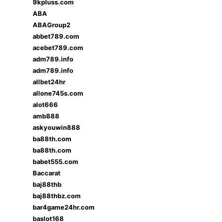
9kpluss.com
ABA
ABAGroup2
abbet789.com
acebet789.com
adm789.info
adm789.info
allbet24hr
allone745s.com
alot666
amb888
askyouwin888
ba88th.com
ba88th.com
babet555.com
Baccarat
baj88thb
baj88thbz.com
bar4game24hr.com
baslot168