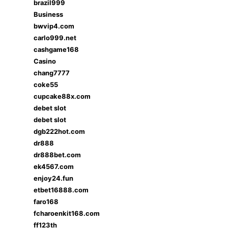
brazil999
Business
bwvip4.com
carlo999.net
cashgame168
Casino
chang7777
coke55
cupcake88x.com
debet slot
debet slot
dgb222hot.com
dr888
dr888bet.com
ek4567.com
enjoy24.fun
etbet16888.com
faro168
fcharoenkit168.com
ff123th