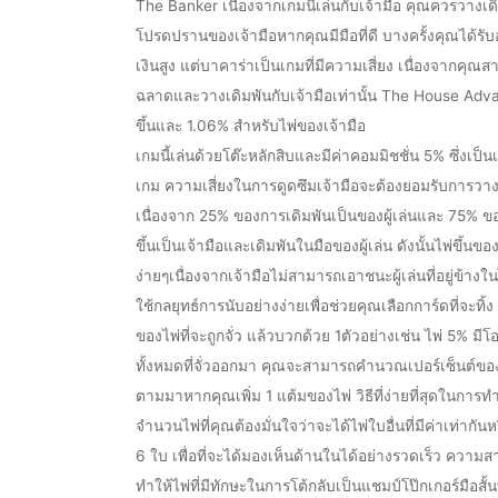
The Banker เนื่องจากเกมนี้เล่นกับเจ้ามือ คุณควรวางเดิมพ
โปรดปรานของเจ้ามือหากคุณมีมือที่ดี บางครั้งคุณได้รับ
เงินสูง แต่บาคาร่าเป็นเกมที่มีความเสี่ยง เนื่องจากคุณสา
ฉลาดและวางเดิมพันกับเจ้ามือเท่านั้น The House Adv
ขึ้นและ 1.06% สำหรับไพ่ของเจ้ามือ
เกมนี้เล่นด้วยโต๊ะหลักสิบและมีค่าคอมมิชชั่น 5% ซึ่งเป็
เกม ความเสี่ยงในการดูดซึมเจ้ามือจะต้องยอมรับการวางเด
เนื่องจาก 25% ของการเดิมพันเป็นของผู้เล่นและ 75% ของ
ขึ้นเป็นเจ้ามือและเดิมพันในมือของผู้เล่น ดังนั้นไพ่ขึ้น
ง่ายๆเนื่องจากเจ้ามือไม่สามารถเอาชนะผู้เล่นที่อยู่ข้างใ
ใช้กลยุทธ์การนับอย่างง่ายเพื่อช่วยคุณเลือกการ์ดที่จะท
ของไพ่ที่จะถูกจั่ว แล้วบวกด้วย 1ตัวอย่างเช่น ไพ่ 5% มีโ
ทั้งหมดที่จั่วออกมา คุณจะสามารถคำนวณเปอร์เซ็นต์ของต
ตามมาหากคุณเพิ่ม 1 แต้มของไพ่ วิธีที่ง่ายที่สุดในการท
จำนวนไพ่ที่คุณต้องมั่นใจว่าจะได้ไพ่ใบอื่นที่มีค่าเท่ากันห
6 ใบ เพื่อที่จะได้มองเห็นด้านในได้อย่างรวดเร็ว ความส
ทำให้ไพ่ที่มีทักษะในการโต้กลับเป็นแชมป์โป๊กเกอร์มือสั้น