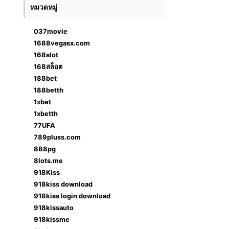
หมวดหมู่
037movie
1688vegasx.com
168slot
168สล็อต
188bet
188betth
1xbet
1xbetth
77UFA
789pluss.com
888pg
8lots.me
918Kiss
918kiss download
918kiss login download
918kissauto
918kissme