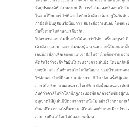
วัตถุประสงค์ทั่วไปของเกมคือการจั่วไพ่สองหรือสามใบในมื
ในเกมโป๊กเกอร์ ไพ่ที่แจกให้กับเจ้ามือจะต้องอยู่ในอันดับเ
ถ้ามือนี้เป็นคู่สิบหรือน้อยกว่า สิบจะถือว่าเป็นลบ ในขณะ
มือทั้งหมดในลักษณะเดียวกัน
ไม่สามารถแจกไพ่ขึ้นหน้าได้จนกว่าไพ่จะเสร็จสมบูรณ์ มือหน
เจ้ามือจะแตกต่างจากไพ่ของผู้เล่น นอกจากนี้ในเกมแบล็คแ
เล่นต้องตีลูกเพื่อเล่นต่อ แต่เจ้ามือไม่จำเป็นต้องทำแม้ว่า
ตัดสินใจว่าจะตีหรือยืนในระหว่างการเล่นมือ โดยปกติแล้
ปัจจุบัน และเมื่อจำนวนไพ่ในมือน้อยลง ขอบบ้านจะลดลง อ
ไพ่อ่อนสองใบที่มียอดรวมน้อยกว่า 6 ใบ บ่อยครั้งที่ผู้เล่นแ
อาจได้เปรียบ แต่ผู้เล่นอาจได้เปรียบ ดังนั้นผู้เล่นควรต
กันดีว่าคาสิโนทั่วโลกมีกฎกระบองที่แตกต่างกันขึ้นอยู่ก
อนุญาตให้ผู้เล่นมีบัตรมากกว่าหนึ่งใบ อย่างไรก็ตามกฎเก
กับคาสิโน อย่างไรก็ตาม คาสิโนมักจะกําหนดเพียงว่าจะจํากั
สามารถยืนได้โดยไม่ต้องจ่ายคพ็อต
…