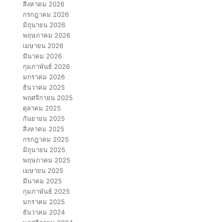
สิงหาคม 2026
กรกฎาคม 2026
มิถุนายน 2026
พฤษภาคม 2026
เมษายน 2026
มีนาคม 2026
กุมภาพันธ์ 2026
มกราคม 2026
ธันวาคม 2025
พฤศจิกายน 2025
ตุลาคม 2025
กันยายน 2025
สิงหาคม 2025
กรกฎาคม 2025
มิถุนายน 2025
พฤษภาคม 2025
เมษายน 2025
มีนาคม 2025
กุมภาพันธ์ 2025
มกราคม 2025
ธันวาคม 2024