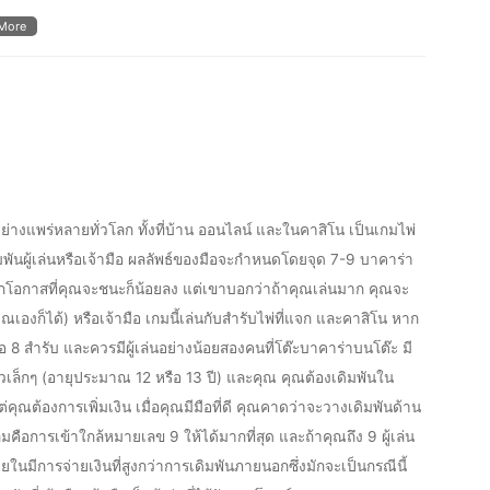
More
างแพร่หลายทั่วโลก ทั้งที่บ้าน ออนไลน์ และในคาสิโน เป็นเกมไพ่
ิมพันผู้เล่นหรือเจ้ามือ ผลลัพธ์ของมือจะกำหนดโดยจุด 7-9 บาคาร่า
มากโอกาสที่คุณจะชนะก็น้อยลง แต่เขาบอกว่าถ้าคุณเล่นมาก คุณจะ
คุณเองก็ได้) หรือเจ้ามือ เกมนี้เล่นกับสำรับไพ่ที่แจก และคาสิโน หาก
รือ 8 สำรับ และควรมีผู้เล่นอย่างน้อยสองคนที่โต๊ะบาคาร่าบนโต๊ะ มี
ัวเล็กๆ (อายุประมาณ 12 หรือ 13 ปี) และคุณ คุณต้องเดิมพันใน
แต่คุณต้องการเพิ่มเงิน เมื่อคุณมีมือที่ดี คุณคาดว่าจะวางเดิมพันด้าน
กมคือการเข้าใกล้หมายเลข 9 ให้ได้มากที่สุด และถ้าคุณถึง 9 ผู้เล่น
ในมีการจ่ายเงินที่สูงกว่าการเดิมพันภายนอกซึ่งมักจะเป็นกรณีนี้