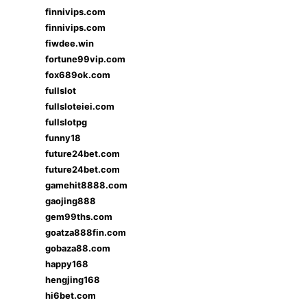
finnivips.com
finnivips.com
fiwdee.win
fortune99vip.com
fox689ok.com
fullslot
fullsloteiei.com
fullslotpg
funny18
future24bet.com
future24bet.com
gamehit8888.com
gaojing888
gem99ths.com
goatza888fin.com
gobaza88.com
happy168
hengjing168
hi6bet.com