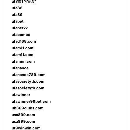
ufa191 ทางเข้า
ufa88
ufa89
ufabet
ufabetxx
ufabombx
ufad168.com
ufam11.com
ufam11.com
ufamnn.com
ufanance
ufanance789.com
ufasocietyth.com
ufasocietyth.com
ufawinner
ufawinner99bet.com
uk369clubs.com
usa899.com
usa899.com
ut9winwin.com