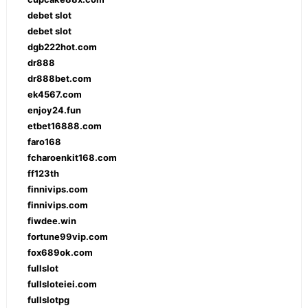
debet slot
debet slot
dgb222hot.com
dr888
dr888bet.com
ek4567.com
enjoy24.fun
etbet16888.com
faro168
fcharoenkit168.com
ff123th
finnivips.com
finnivips.com
fiwdee.win
fortune99vip.com
fox689ok.com
fullslot
fullsloteiei.com
fullslotpg