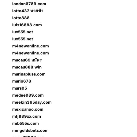
london6789.com
lotto432 ทางเข้า
lotto888
luis16888.com
lux555.net
lux555.net
m4newonline.com
m4newonline.com
macau69 สมัคร
macau888.win
marinapluss.com
mario678
mars95
medee989.com
meekin365day.com
mexicanoo.com
mfj889xx.com
mib555s.com
mmgoldsbets.com