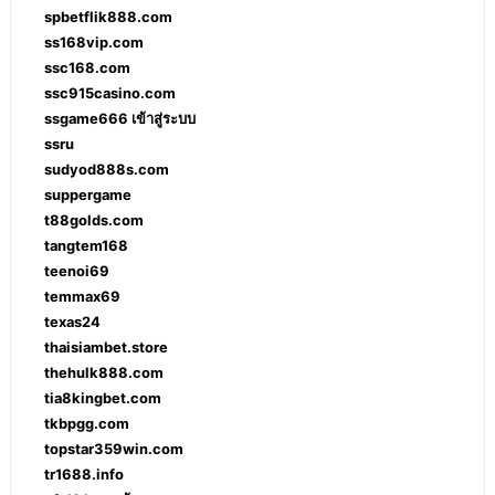
spbetflik888.com
ss168vip.com
ssc168.com
ssc915casino.com
ssgame666 เข้าสู่ระบบ
ssru
sudyod888s.com
suppergame
t88golds.com
tangtem168
teenoi69
temmax69
texas24
thaisiambet.store
thehulk888.com
tia8kingbet.com
tkbpgg.com
topstar359win.com
tr1688.info