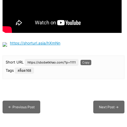
https://shorturl.asia/hXmNn
Short URL
https://sbobetkhao.com/?p=1111
Copy
Tags
สล็อต168
←
Previous Post
Next Post
→