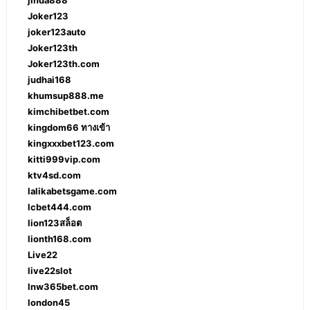
Joker123
joker123auto
Joker123th
Joker123th.com
judhai168
khumsup888.me
kimchibetbet.com
kingdom66 ทางเข้า
kingxxxbet123.com
kitti999vip.com
ktv4sd.com
lalikabetsgame.com
lcbet444.com
lion123สล็อต
lionth168.com
Live22
live22slot
lnw365bet.com
london45