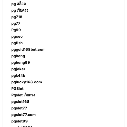
pg สล็อต
pg เว็บตรง
pg718
pg77
Pg99
pgceo
pgfish
pggold168bet.com
pgheng
pgheng99
pgjoker
pgk44b
pglucky168.com
PGSlot
Pgslot เว็บตรง
pgslot168
pgslot77
pgslot77.com
pgslot99