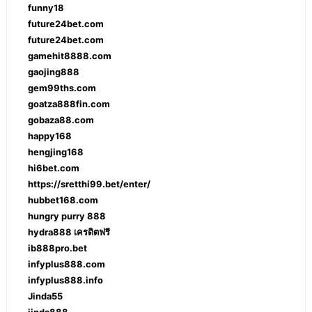
funny18
future24bet.com
future24bet.com
gamehit8888.com
gaojing888
gem99ths.com
goatza888fin.com
gobaza88.com
happy168
hengjing168
hi6bet.com
https://sretthi99.bet/enter/
hubbet168.com
hungry purry 888
hydra888 เครดิตฟรี
ib888pro.bet
infyplus888.com
infyplus888.info
Jinda55
jinda888