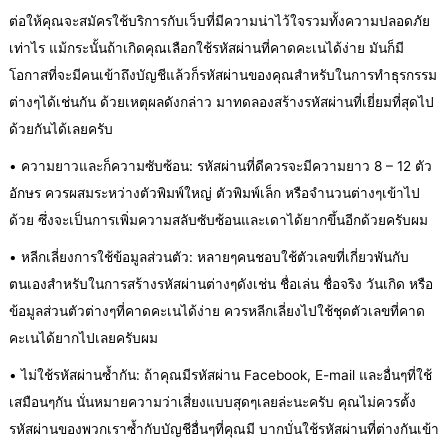
ต่อให้คุณจะสมัครใช้บริการกับเว็บที่มีความน่าไว้ใจรวมทั้งความปลอดภัย
เท่าไร แม้กระนั้นถ้าเกิดคุณเลือกใช้รหัสผ่านที่คาดคะเนได้ง่าย มันก็มี
โอกาสที่จะมีคนเข้าถึงบัญชีแล้วก็รหัสผ่านของคุณสำหรับในการทำธุรกรรม
ต่างๆได้เช่นกัน ด้วยเหตุผลดังกล่าว มาทดลองสร้างรหัสผ่านที่เยี่ยมที่สุดไป
ด้วยกันได้เลยครับ
• ความยาวและก็ความซับซ้อน: รหัสผ่านที่ดีควรจะมีความยาว 8 – 12 ตัว
อักษร ควรผสมระหว่างตัวพิมพ์ใหญ่ ตัวพิมพ์เล็ก หรือจำนวนต่างๆเข้าไป
ด้วย ซึ่งจะเป็นการเพิ่มความสลับซับซ้อนและเดาได้ยากขึ้นอีกด้วยครับผม
• หลีกเลี่ยงการใช้ข้อมูลส่วนตัว: หลายๆคนชอบใช้ตัวเลขที่เกี่ยวพันกับ
ตนเองสำหรับในการสร้างรหัสผ่านต่างๆดังเช่น ชื่อเล่น ชื่อจริง วันเกิด หรือ
ข้อมูลส่วนตัวต่างๆที่คาดคะเนได้ง่าย ควรหลีกเลี่ยงไปใช้ชุดตัวเลขที่คาด
คะเนได้ยากไปเลยครับผม
• ไม่ใช้รหัสผ่านซ้ำกัน: ถ้าคุณมีรหัสผ่าน Facebook, E-mail และอื่นๆที่ใช้
เสมือนๆกัน นั่นหมายความว่าเสี่ยงแบบสุดๆเลยล่ะนะครับ คุณไม่ควรตั้ง
รหัสผ่านของพวกเราซ้ำกับบัญชีอื่นๆที่คุณมี บากบั่นใช้รหัสผ่านที่ต่างกันเข้า