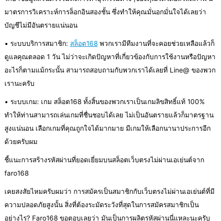
มาตรการวิเคราะห์การล็อกอินสองชั้น ซึ่งทำให้คุณมั่นอกมั่นใจได้เลยว่า
บัญชีไม่มีอันตรายแน่นอน
• ระบบบริการสมาชิก:
สล็อต168
พวกเรามีทีมงานที่จะคอยช่วยเหลือแล้วก็
ดูแลคุณตลอด 1 วัน ไม่ว่าจะเกิดปัญหาที่เกี่ยวข้องกับการใช้งานหรือปัญหา
อะไรก็ตามแม้กระนั้น สามารถสอบถามกับพวกเราได้เลยที่ Line@ ของพวก
เรานะครับ
• ระบบเกม: เกม สล็อต168 ทั้งสิ้นของพวกเราเป็นเกมลิขสิทธิ์แท้ 100%
ทำให้ท่านสามารถเล่นเกมที่ชื่นชอบได้เลย ไม่เป็นอันตรายแล้วก็มาตรฐาน
สูงแน่นอน เลือกเกมที่คุณถูกใจได้มากมาย มีเกมให้เลือกนานาประการอีก
ด้วยครับผม
ชี้แนะการสร้างรหัสผ่านที่ยอดเยี่ยมบนสล็อตเว็บตรงไม่ผ่านเอเย่นต์จาก
faro168
เคยสงสัยไหมครับผมว่า การสมัครเป็นสมาชิกกับเว็บตรงไม่ผ่านเอเย่นต์ที่มี
ความปลอดภัยสูงนั้น สิ่งที่ต้องระมัดระวังที่สุดในการสมัครสมาชิกเป็น
อย่างไร? Faro168 ขอตอบเลยว่า มันเป็นการผลิตรหัสผ่านนี่แหละนะครับ