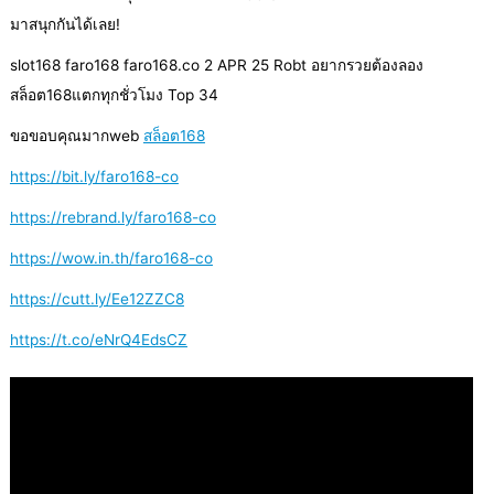
มาสนุกกันได้เลย!
slot168 faro168 faro168.co 2 APR 25 Robt อยากรวยต้องลอง
สล็อต168แตกทุกชั่วโมง Top 34
ขอขอบคุณมากweb
สล็อต168
https://bit.ly/faro168-co
https://rebrand.ly/faro168-co
https://wow.in.th/faro168-co
https://cutt.ly/Ee12ZZC8
https://t.co/eNrQ4EdsCZ