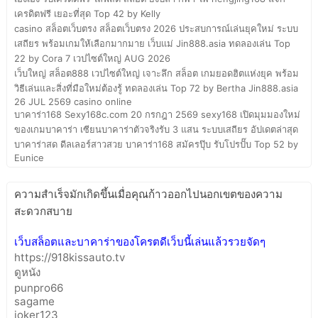
เครดิตฟรี เยอะที่สุด Top 42 by Kelly
casino สล็อตเว็บตรง สล็อตเว็บตรง 2026 ประสบการณ์เล่นยุคใหม่ ระบบ
เสถียร พร้อมเกมให้เลือกมากมาย เว็บแม่ Jin888.asia ทดลองเล่น Top
22 by Cora 7 เวปไซต์ใหญ่ AUG 2026
เว็บใหญ่ สล็อต888 เวปไซต์ใหญ่ เจาะลึก สล็อต เกมยอดฮิตแห่งยุค พร้อม
วิธีเล่นและสิ่งที่มือใหม่ต้องรู้ ทดลองเล่น Top 72 by Bertha Jin888.asia
26 JUL 2569 casino online
บาคาร่า168 Sexy168c.com 20 กรกฎา 2569 sexy168 เปิดมุมมองใหม่
ของเกมบาคาร่า เซียนบาคาร่าตัวจริงรับ 3 แสน ระบบเสถียร อัปเดตล่าสุด
บาคาร่าสด ดีลเลอร์สาวสวย บาคาร่า168 สมัครปุ๊บ รับโปรปั๊บ Top 52 by
Eunice
ความสำเร็จมักเกิดขึ้นเมื่อคุณก้าวออกไปนอกเขตของความ
สะดวกสบาย
เว็บสล็อตและบาคาร่าของโครตดีเว็บนี้เล่นแล้วรวยจัดๆ
https://918kissauto.tv
ดูหนัง
punpro66
sagame
joker123