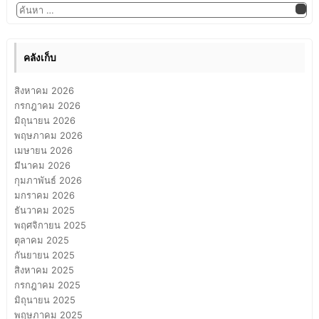
คลังเก็บ
สิงหาคม 2026
กรกฎาคม 2026
มิถุนายน 2026
พฤษภาคม 2026
เมษายน 2026
มีนาคม 2026
กุมภาพันธ์ 2026
มกราคม 2026
ธันวาคม 2025
พฤศจิกายน 2025
ตุลาคม 2025
กันยายน 2025
สิงหาคม 2025
กรกฎาคม 2025
มิถุนายน 2025
พฤษภาคม 2025