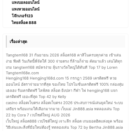
แทงบอลออนไลน์
แทงหวยออนไลน์
โจ๊กเกอร์123
ไทยสล็อต 888
เรื่องล่าสุด
Tangtem168 31 กันยายน 2026 สล็อต168 คาสิโนครบทุกค่าย เข้าเล่น
ง่าย ฟีลดี วันเกิดนี้พี่จัดให้ 300 จ่ายตรง กี่ล้านก็จ่าย คัดมาแล้ว เล่นได้ทุก
เกม tangtem168 สมัครง่าย ลุ้นรางวัลใหญ่ได้ทันที Top 17 by Loren
Tangtem168e.com
Hengjing168 Hengjing168d.com 15 กรกฎา 2569 เครดิตฟรี หวย
ออนไลน์ อัตราจ่ายมากที่สุด ของไทย โปรโมชั่นเครดิตฟรี 100% กล่องสุ่ม
เฮงเฮง รับเครดิตฟรี ไลฟ์สด สล็อต ยิงปลา กีฬา ไพ่ hengjing168 แจก
เครดิตฟรี เยอะที่สุด Top 42 by Kelly
casino สล็อตเว็บตรง สล็อตเว็บตรง 2026 ประสบการณ์เล่นยุคใหม่ ระบบ
เสถียร พร้อมเกมให้เลือกมากมาย เว็บแม่ Jin888.asia ทดลองเล่น Top
22 by Cora 7 เวปไซต์ใหญ่ AUG 2026
เว็บใหญ่ สล็อต888 เวปไซต์ใหญ่ เจาะลึก สล็อต เกมยอดฮิตแห่งยุค พร้อม
วิธีเล่นและสิ่งที่มือใหม่ต้องรู้ ทดลองเล่น Top 72 by Bertha Jin888.asia