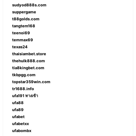
sudyod888s.com
suppergame
t88golds.com
tangtem168
teenoi69
temmax69
texas24
thaisiambet.store
thehulk888.com
tia8kingbet.com
tkbpgg.com
topstar359win.com
tr1688.info
ufa191 ทางเข้า
ufa88
ufa89
ufabet
ufabetxx
ufabombx