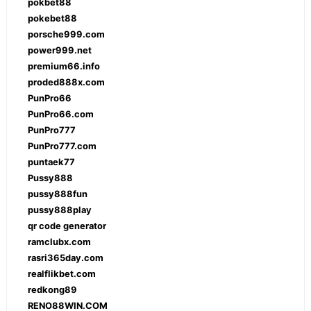
pokbet88
pokebet88
porsche999.com
power999.net
premium66.info
proded888x.com
PunPro66
PunPro66.com
PunPro777
PunPro777.com
puntaek77
Pussy888
pussy888fun
pussy888play
qr code generator
ramclubx.com
rasri365day.com
realflikbet.com
redkong89
RENO88WIN.COM