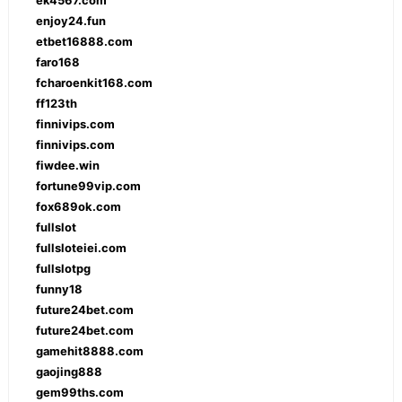
enjoy24.fun
etbet16888.com
faro168
fcharoenkit168.com
ff123th
finnivips.com
finnivips.com
fiwdee.win
fortune99vip.com
fox689ok.com
fullslot
fullsloteiei.com
fullslotpg
funny18
future24bet.com
future24bet.com
gamehit8888.com
gaojing888
gem99ths.com