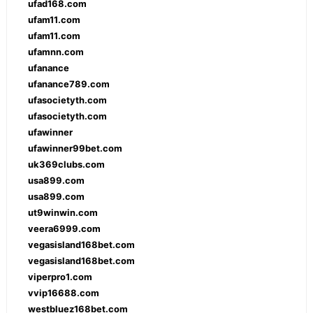
ufad168.com
ufam11.com
ufam11.com
ufamnn.com
ufanance
ufanance789.com
ufasocietyth.com
ufasocietyth.com
ufawinner
ufawinner99bet.com
uk369clubs.com
usa899.com
usa899.com
ut9winwin.com
veera6999.com
vegasisland168bet.com
vegasisland168bet.com
viperpro1.com
vvip16688.com
westbluez168bet.com