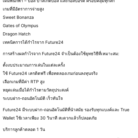
เดิมพันกีฬา – บอล บาสเกตบอล และก็อีสปอร์ต ครอบคลุมทุกลีก
เกมที่มีอัตราการจ่ายสูง
Sweet Bonanza
Gates of Olympus
Dragon Hatch
เทคนิคการได้กำไรจาก Future24
การสร้างผลกำไรจาก Future24 จำเป็นต้องใช้ยุทธวิธีที่เหมาะสม:
ตั้งงบประมาณการเล่นในแต่ละครั้ง
ใช้ Future24 เครดิตฟรี เพื่อทดลองเกมก่อนลงทุนจริง
เลือกเกมที่มีค่า RTP สูง
หยุดเล่นเมื่อได้กำไรตามวัตถุประสงค์
ระบบฝาก-ถอนอัตโนมัติ เร็วทันใจ
Future24 มีระบบฝาก-ถอนอัตโนมัติที่นำสมัย รองรับทุกแบงค์และ True
Wallet ใช้เวลาเพียง 30 วินาที สะดวกแล้วก็ปลอดภัย
บริการลูกค้าตลอด 1 วัน