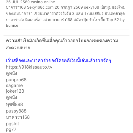
26 JUL 2569 casino online
บาคาร่า168 Sexy168c.com 20 กรกฎา 2569 sexy168 เปิดมุมมองใหม่
ของเกมบาคาร่า เซียนบาคาร่าตัวจริงรับ 3 แสน ระบบเสถียร อัปเดตล่าสุด
บาคาร่าสด ดีลเลอร์สาวสวย บาคาร่า168 สมัครปุ๊บ รับโปรปั๊บ Top 52 by
Eunice
ความสำเร็จมักเกิดขึ้นเมื่อคุณก้าวออกไปนอกเขตของความ
สะดวกสบาย
เว็บสล็อตและบาคาร่าของโครตดีเว็บนี้เล่นแล้วรวยจัดๆ
https://918kissauto.tv
ดูหนัง
punpro66
sagame
joker123
ดูหนัง
พุซซี่888
pussy888
บาคาร่า168
pgslot
pg77