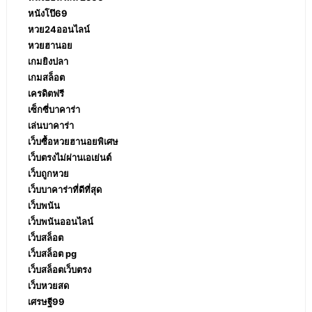
หนังโป๊69
หวย24ออนไลน์
หวยฮานอย
เกมยิงปลา
เกมสล็อต
เครดิตฟรี
เซ็กซี่บาคาร่า
เล่นบาคาร่า
เว็บซื้อหวยฮานอยพิเศษ
เว็บตรงไม่ผ่านเอเย่นต์
เว็บถูกหวย
เว็บบาคาร่าที่ดีที่สุด
เว็บพนัน
เว็บพนันออนไลน์
เว็บสล็อต
เว็บสล็อต pg
เว็บสล็อตเว็บตรง
เว็บหวยสด
เศรษฐี99