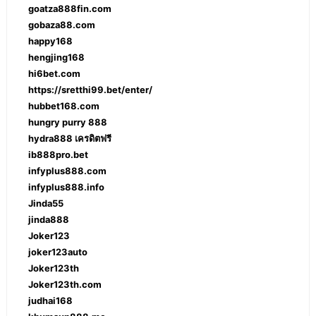
goatza888fin.com
gobaza88.com
happy168
hengjing168
hi6bet.com
https://sretthi99.bet/enter/
hubbet168.com
hungry purry 888
hydra888 เครดิตฟรี
ib888pro.bet
infyplus888.com
infyplus888.info
Jinda55
jinda888
Joker123
joker123auto
Joker123th
Joker123th.com
judhai168