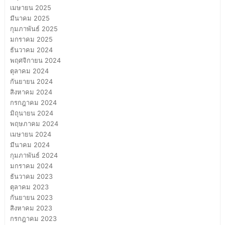
เมษายน 2025
มีนาคม 2025
กุมภาพันธ์ 2025
มกราคม 2025
ธันวาคม 2024
พฤศจิกายน 2024
ตุลาคม 2024
กันยายน 2024
สิงหาคม 2024
กรกฎาคม 2024
มิถุนายน 2024
พฤษภาคม 2024
เมษายน 2024
มีนาคม 2024
กุมภาพันธ์ 2024
มกราคม 2024
ธันวาคม 2023
ตุลาคม 2023
กันยายน 2023
สิงหาคม 2023
กรกฎาคม 2023