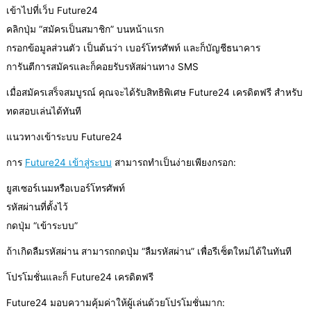
เข้าไปที่เว็บ Future24
คลิกปุ่ม “สมัครเป็นสมาชิก” บนหน้าแรก
กรอกข้อมูลส่วนตัว เป็นต้นว่า เบอร์โทรศัพท์ และก็บัญชีธนาคาร
การันตีการสมัครและก็คอยรับรหัสผ่านทาง SMS
เมื่อสมัครเสร็จสมบูรณ์ คุณจะได้รับสิทธิพิเศษ Future24 เครดิตฟรี สำหรับ
ทดสอบเล่นได้ทันที
แนวทางเข้าระบบ Future24
การ
Future24 เข้าสู่ระบบ
สามารถทำเป็นง่ายเพียงกรอก:
ยูสเซอร์เนมหรือเบอร์โทรศัพท์
รหัสผ่านที่ตั้งไว้
กดปุ่ม “เข้าระบบ”
ถ้าเกิดลืมรหัสผ่าน สามารถกดปุ่ม “ลืมรหัสผ่าน” เพื่อรีเซ็ตใหม่ได้ในทันที
โปรโมชั่นและก็ Future24 เครดิตฟรี
Future24 มอบความคุ้มค่าให้ผู้เล่นด้วยโปรโมชั่นมาก: