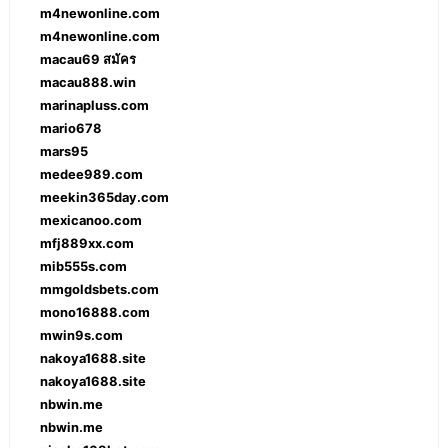
m4newonline.com
m4newonline.com
macau69 สมัคร
macau888.win
marinapluss.com
mario678
mars95
medee989.com
meekin365day.com
mexicanoo.com
mfj889xx.com
mib555s.com
mmgoldsbets.com
mono16888.com
mwin9s.com
nakoya1688.site
nakoya1688.site
nbwin.me
nbwin.me