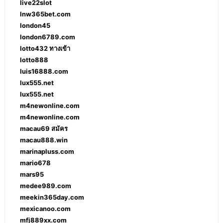
live22slot
lnw365bet.com
london45
london6789.com
lotto432 ทางเข้า
lotto888
luis16888.com
lux555.net
lux555.net
m4newonline.com
m4newonline.com
macau69 สมัคร
macau888.win
marinapluss.com
mario678
mars95
medee989.com
meekin365day.com
mexicanoo.com
mfj889xx.com