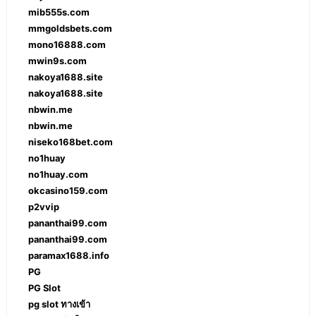
mib555s.com
mmgoldsbets.com
mono16888.com
mwin9s.com
nakoya1688.site
nakoya1688.site
nbwin.me
nbwin.me
niseko168bet.com
no1huay
no1huay.com
okcasino159.com
p2vvip
pananthai99.com
pananthai99.com
paramax1688.info
PG
PG Slot
pg slot ทางเข้า