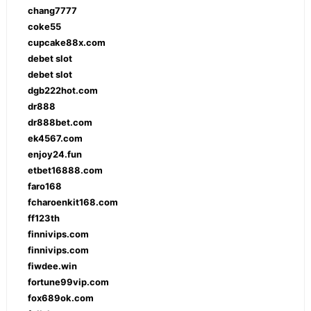
chang7777
coke55
cupcake88x.com
debet slot
debet slot
dgb222hot.com
dr888
dr888bet.com
ek4567.com
enjoy24.fun
etbet16888.com
faro168
fcharoenkit168.com
ff123th
finnivips.com
finnivips.com
fiwdee.win
fortune99vip.com
fox689ok.com