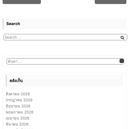
Search
คลังเก็บ
สิงหาคม 2026
กรกฎาคม 2026
มิถุนายน 2026
พฤษภาคม 2026
เมษายน 2026
มีนาคม 2026