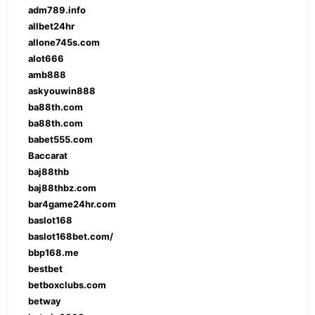
adm789.info
allbet24hr
allone745s.com
alot666
amb888
askyouwin888
ba88th.com
ba88th.com
babet555.com
Baccarat
baj88thb
baj88thbz.com
bar4game24hr.com
baslot168
baslot168bet.com/
bbp168.me
bestbet
betboxclubs.com
betway