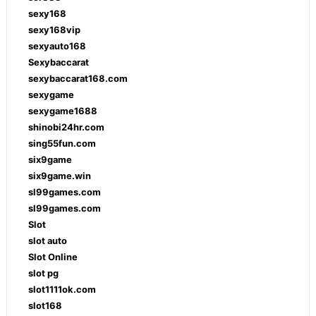
sexy168
sexy168vip
sexyauto168
Sexybaccarat
sexybaccarat168.com
sexygame
sexygame1688
shinobi24hr.com
sing55fun.com
six9game
six9game.win
sl99games.com
sl99games.com
Slot
slot auto
Slot Online
slot pg
slot1111ok.com
slot168