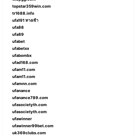
topstar359win.com
tr1688.info
ufa191 ทางเข้า
ufa88
ufa89
ufabet
ufabetxx
ufabombx
ufad168.com
ufam11.com
ufam11.com
ufamnn.com
ufanance
ufanance789.com
ufasocietyth.com
ufasocietyth.com
ufawinner
ufawinner99bet.com
uk369clubs.com