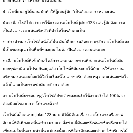
มากเกินไป ทำให้ใช้งานได้ไม่นาน
4. เว็บที่คนอยู่ได้นาน มักทำให้ผู้เล่นรู้สึก “เป็นตัวเอง” ระหว่างเล่น
มันจะมีอะไรดีไปกว่าการใช้แรงงานเว็บไซต์ joker123 แล้วรู้สึกถึงความ
เป็นตัวเองเวลาเล่นจริงๆสิ่งที่ทำให้ใครสักคนเป็น
ขาประจำของเว็บไซต์หนึ่งได้นั้น มันก็คือการผลิตความรู้สึกว่าเว็บไซต์แห่ง
นี้เป็นของคุณ เป็นพื้นที่ของคุณ ไม่ต้องฝืนตัวเองตอนเล่นเลย
• เลือกเว็บไซต์ที่เข้ากับสไตล์การเล่น: หลายท่านที่ชอบเล่นเว็บไซต์เดิม
บ่อยๆชอบมีเกมโปรดกันอยู่แล้ว เว็บไซต์ที่จัดระบบให้กับการใช้แรงงาน
จริงๆของคนเล่นก็จะได้ใจในเรื่องนี้ไปเลยขอรับ ด้วยเหตุว่าคนเล่นจะพอใจ
แล้วก็เล่นเป็นธรรมชาติมากยิ่งกว่าด้วย
จากเว็บไซต์ธรรมดาๆสู่เว็บไซต์ประจำของคนรับใช้งานจริงได้ 100% จะ
ต้องมีอะไรมากกว่าโปรแรงด้วย!
เว็บไซต์สล็อตแบบ joker123auto มิได้มีดีแค่เรื่องของโปรแรงหรือภาพ
ลักษณ์ที่ดีเพียงแค่นั้นครับ เพราะว่าสิ่งพวกนี้มันจะพรีเซนเทชั่นหรือขายได้
เพียงแค่ในขั้นแรกเท่านั้น แม้กระนั้นการที่ใครสักคนจะเข้ามาใช้บริการได้