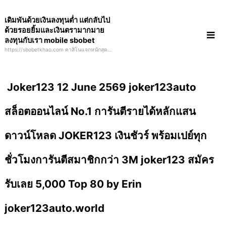
Skip
เดิมพันด้วยเงินลงทุนต่ำ แต่กลับไป
to
ด้วยรอยยิ้มและเงินตรามากมาย
content
ลงทุนกับเรา mobile sbobet
https://sbobetkhao.com คาสิโนแจกหนักสุดๆ
ไม่มีใครที่เข้ามาแล้วไม่ได้กลับไป สมัครวันนี้ลุ้น
รางวัลรถไฟฟ้ามูลค่ากว่า 2 ล้านบาท
Joker123 12 June 2569 joker123auto
สล็อตออนไลน์ No.1 การันตีรายได้หลักแสน
ดาวน์โหลด JOKER123 เงินชัวร์ พร้อมเปย์ทุก
ชั่วโมงการันตีสมาชิกกว่า 3M joker123 สมัคร
รับเลย 5,000 Top 80 by Erin
joker123auto.world