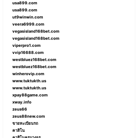
usa899.com
usa899.com
ut9winwin.com
veera6999.com
vegasisland168bet.com
vegasisland168bet.com
viperpro1.com
vvip16688.com
westbluez168bet.com
westbluez168bet.com
winherovip.com
www.tuktukth.us
www.tuktukth.us
xpay88game.com
xway.info
zeus66
zeus88new.com
ขายทะเบียนรถ
คาสิโน
คาสิโนครบวงจร