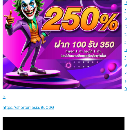
:/
/
b
it
t.
t
o
/
9
7
s
9
lk
https://shorturl.asia/9uC6G