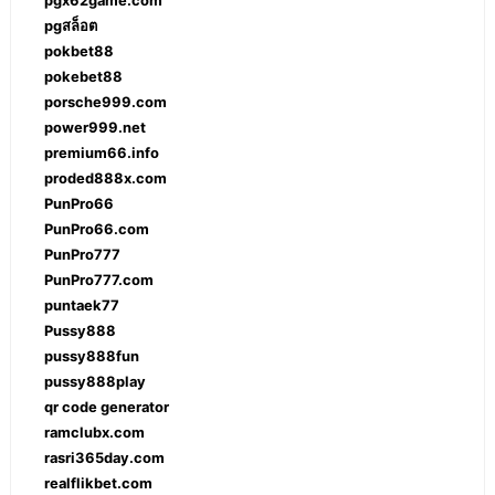
pgสล็อต
pokbet88
pokebet88
porsche999.com
power999.net
premium66.info
proded888x.com
PunPro66
PunPro66.com
PunPro777
PunPro777.com
puntaek77
Pussy888
pussy888fun
pussy888play
qr code generator
ramclubx.com
rasri365day.com
realflikbet.com