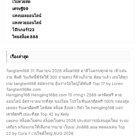
เว็บหวยสด
เศรษฐี99
แทงบอลออนไลน์
แทงหวยออนไลน์
โจ๊กเกอร์123
ไทยสล็อต 888
เรื่องล่าสุด
Tangtem168 31 กันยายน 2026 สล็อต168 คาสิโนครบทุกค่าย เข้าเล่น
ง่าย ฟีลดี วันเกิดนี้พี่จัดให้ 300 จ่ายตรง กี่ล้านก็จ่าย คัดมาแล้ว เล่นได้ทุก
เกม tangtem168 สมัครง่าย ลุ้นรางวัลใหญ่ได้ทันที Top 17 by Loren
Tangtem168e.com
Hengjing168 Hengjing168d.com 15 กรกฎา 2569 เครดิตฟรี หวย
ออนไลน์ อัตราจ่ายมากที่สุด ของไทย โปรโมชั่นเครดิตฟรี 100% กล่องสุ่ม
เฮงเฮง รับเครดิตฟรี ไลฟ์สด สล็อต ยิงปลา กีฬา ไพ่ hengjing168 แจก
เครดิตฟรี เยอะที่สุด Top 42 by Kelly
casino สล็อตเว็บตรง สล็อตเว็บตรง 2026 ประสบการณ์เล่นยุคใหม่ ระบบ
เสถียร พร้อมเกมให้เลือกมากมาย เว็บแม่ Jin888.asia ทดลองเล่น Top
22 by Cora 7 เวปไซต์ใหญ่ AUG 2026