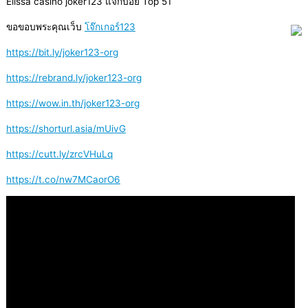
Elissa casino joker123 แจกบ่อย Top 51
ขอขอบพระคุณเว็บ
โจ๊กเกอร์123
https://bit.ly/joker123-org
https://rebrand.ly/joker123-org
https://wow.in.th/joker123-org
https://shorturl.asia/mUivG
https://cutt.ly/zrcVHuLq
https://t.co/nw7MCaorO6