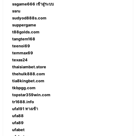
ssgame666 เข้าสู่ระบบ
ssru
sudyod888s.com
suppergame
t88golds.com
tangtem168
teenoi69
temmax69
texas24
thaisiambet.store
thehulk888.com
tia8kingbet.com
tkbpgg.com
topstar359win.com
tr1688.info
ufa191 ทางเข้า
ufa88
ufa89
ufabet