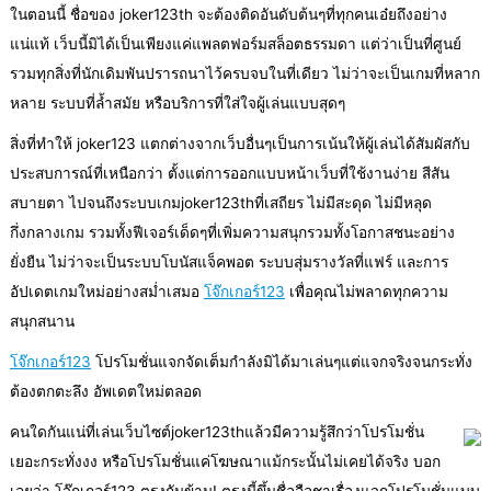
ในตอนนี้ ชื่อของ joker123th จะต้องติดอันดับต้นๆที่ทุกคนเอ๋ยถึงอย่าง
แน่แท้ เว็บนี้มิได้เป็นเพียงแค่แพลตฟอร์มสล็อตธรรมดา แต่ว่าเป็นที่ศูนย์
รวมทุกสิ่งที่นักเดิมพันปรารถนาไว้ครบจบในที่เดียว ไม่ว่าจะเป็นเกมที่หลาก
หลาย ระบบที่ล้ำสมัย หรือบริการที่ใส่ใจผู้เล่นแบบสุดๆ
สิ่งที่ทำให้ joker123 แตกต่างจากเว็บอื่นๆเป็นการเน้นให้ผู้เล่นได้สัมผัสกับ
ประสบการณ์ที่เหนือกว่า ตั้งแต่การออกแบบหน้าเว็บที่ใช้งานง่าย สีสัน
สบายตา ไปจนถึงระบบเกมjoker123thที่เสถียร ไม่มีสะดุด ไม่มีหลุด
กึ่งกลางเกม รวมทั้งฟีเจอร์เด็ดๆที่เพิ่มความสนุกรวมทั้งโอกาสชนะอย่าง
ยั่งยืน ไม่ว่าจะเป็นระบบโบนัสแจ็คพอต ระบบสุ่มรางวัลที่แฟร์ และการ
อัปเดตเกมใหม่อย่างสม่ำเสมอ
โจ๊กเกอร์123
เพื่อคุณไม่พลาดทุกความ
สนุกสนาน
โจ๊กเกอร์123
โปรโมชั่นแจกจัดเต็มกำลังมิได้มาเล่นๆแต่แจกจริงจนกระทั่ง
ต้องตกตะลึง อัพเดตใหม่ตลอด
คนใดกันแน่ที่เล่นเว็บไซต์joker123thแล้วมีความรู้สึกว่าโปรโมชั่น
เยอะกระทั่งงง หรือโปรโมชั่นแค่โฆษณาแม้กระนั้นไม่เคยได้จริง บอก
เลยว่า โจ๊กเกอร์123 ตรงกันข้าม! ตรงนี้ขึ้นชื่อลือชาเรื่องแจกโปรโมชั่นแบบ