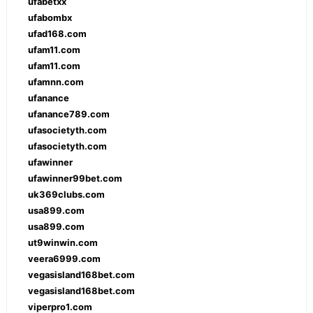
ufabetxx
ufabombx
ufad168.com
ufam11.com
ufam11.com
ufamnn.com
ufanance
ufanance789.com
ufasocietyth.com
ufasocietyth.com
ufawinner
ufawinner99bet.com
uk369clubs.com
usa899.com
usa899.com
ut9winwin.com
veera6999.com
vegasisland168bet.com
vegasisland168bet.com
viperpro1.com