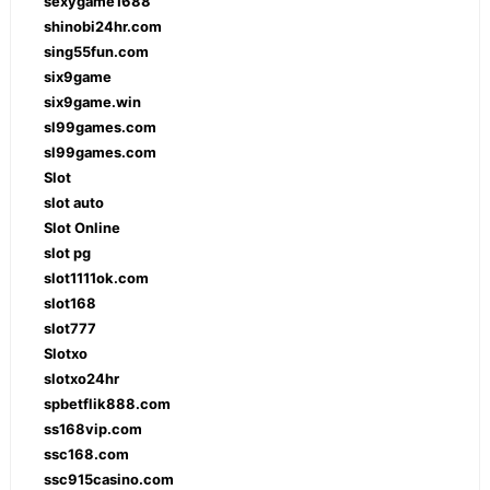
sexygame1688
shinobi24hr.com
sing55fun.com
six9game
six9game.win
sl99games.com
sl99games.com
Slot
slot auto
Slot Online
slot pg
slot1111ok.com
slot168
slot777
Slotxo
slotxo24hr
spbetflik888.com
ss168vip.com
ssc168.com
ssc915casino.com