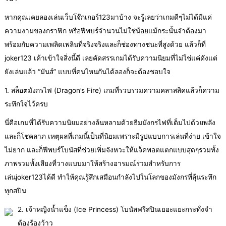
หากคุณเคยลองเล่นเว็บโจ๊กเกอร์123มาบ้าง จะรู้เลยว่าเกมดีๆไม่ได้มีแค่
ความงามของกราฟิก หรือฟีพบร์จำนวนไม่ใช่น้อยแม้กระนั้นจำต้องมา
พร้อมกับความเพลิดเพลินที่จริงจริงและก็ช่องทางชนะที่สูงด้วย แล้วก็ที่
joker123 เค้าเข้าใจสิ่งนี้ดี เลยคัดสรรเกมได้รับความนิยมที่ไม่ใช่แค่ดังแต่
ยังเล่นแล้ว “มันส์” แบบที่คนไหนกันได้ลองก็จะต้องชอบใจ
1. สล็อตมังกรไฟ (Dragon’s Fire) เกมที่รวบรวมความคลาสสิคแล้วก็ความ
ระทึกใจไว้ครบ
นี่คือเกมที่ได้รับความนิยมอย่างล้นหลามด้วยธีมมังกรไฟที่เต็มไปด้วยพลัง
และก็โชคลาภ เหตุผลที่เกมนี้เป็นที่นิยมเพราะมีรูปแบบการเล่นที่ง่าย เข้าใจ
ไม่ยาก และก็ฟีพบร์โบนัสที่ช่วยเพิ่มจังหวะให้แจ็คพอตแตกแบบสุดๆรวมทั้ง
ภาพรวมทั้งเสียงที่วางแบบมาให้สร้างอารมณ์ร่วมสำหรับการ
เล่นjoker123ได้ดี ทำให้คุณรู้สึกเสมือนกำลังไปในโลกของมังกรที่ลุ้นระทึก
ทุกสปิน
2. เจ้าหญิงน้ำแข็ง (Ice Princess) โบนัสฟรีสปินเยอะแยะกระทั่งจำ
ต้องร้องว้าว