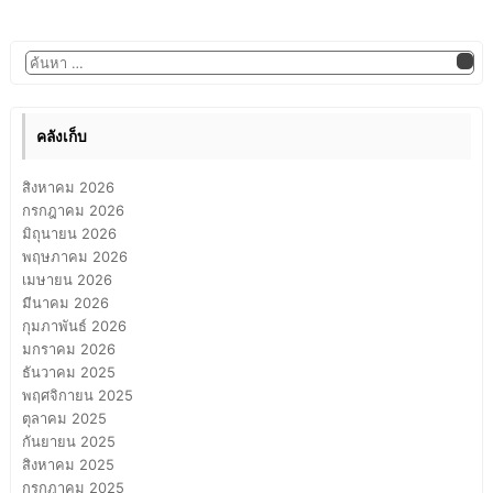
คลังเก็บ
สิงหาคม 2026
กรกฎาคม 2026
มิถุนายน 2026
พฤษภาคม 2026
เมษายน 2026
มีนาคม 2026
กุมภาพันธ์ 2026
มกราคม 2026
ธันวาคม 2025
พฤศจิกายน 2025
ตุลาคม 2025
กันยายน 2025
สิงหาคม 2025
กรกฎาคม 2025