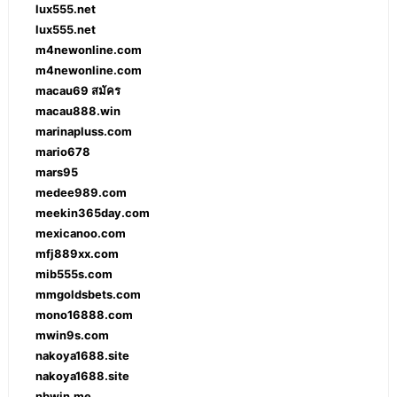
lux555.net
lux555.net
m4newonline.com
m4newonline.com
macau69 สมัคร
macau888.win
marinapluss.com
mario678
mars95
medee989.com
meekin365day.com
mexicanoo.com
mfj889xx.com
mib555s.com
mmgoldsbets.com
mono16888.com
mwin9s.com
nakoya1688.site
nakoya1688.site
nbwin.me