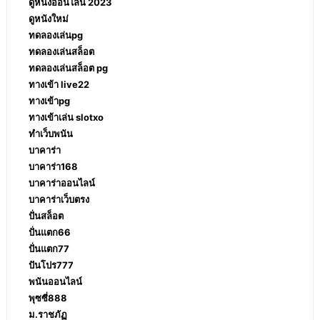
ดูหนังออนไลน์ 2023
ดูหนังใหม่
ทดลองเล่นpg
ทดลองเล่นสล็อต
ทดลองเล่นสล็อต pg
ทางเข้า live22
ทางเข้าpg
ทางเข้าเล่น slotxo
ทำเว็บพนัน
บาคาร่า
บาคาร่า168
บาคาร่าออนไลน์
บาคาร่าเว็บตรง
ปั่นสล็อต
ปั่นแตก66
ปั่นแตก77
ปันโปร777
พนันออนไลน์
พุซซี่888
ม.ราชภัฏ