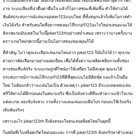
จำเป็นต้องตกเทรนด์ โดยเกมใหม่ที่เพิ่งเปิดตัวชอบมีฟีพบร์ที่ล้ำยุค กราฟิก
งาม ระบบเสียงที่น่าตื่นตาตื่นใจ แล้วก็โอกาสชนะที่เพิ่มขึ้น ทำให้ท่านได้
สัมผัสประสบการณ์เล่นเกมjoker123แบบใหม่ ที่ทั้งสนุกแล้วก็เพิ่มโอกาสทำ
เงินได้จริง สำหรับคนใดที่อยากทดลองโจ๊กเกอร์123อะไรใหม่ๆเสนอแนะให้
สังเกตเกมอัปเดตในเว็บนี้joker123thอย่างสม่ำเสมอ เพราะว่าบางครั้งบาง
คราวเกมใหม่ๆพวกนี้อาจเป็นโอกาสทองของคุณก็ได้
ที่สำคัญ ไม่ว่าคุณจะเลือกเล่นเกมไหนจาก joker123 ก็มั่นใจได้ว่า ทุกเกม
ผ่านการคัดเลือกมาอย่างยอดเยี่ยม เพื่อได้ทั้งความเพลิดเพลินรวมทั้งช่อง
ทางชนะที่แท้จริง ระบบเกมถูกดีไซน์มาให้เสถียร ไม่มีสะดุด คุณจะได้
ประสบการณ์การเล่นโจ๊กเกอร์123ที่ดีที่สุดแบบไม่มีติดขัด และถ้าเป็นมือ
ใหม่ ไม่ต้องกลัวว่าจะเล่นไม่เป็น ด้วยเหตุว่า joker123 มีระบบทดสอบเล่น
ฟรีให้ท่านได้ฝึกก่อนลงในสนามจริง ซึ่งเป็นจังหวะดีที่จะทำความเข้าใจเกม
แต่ละเกม ลองจับจังหวะ รวมทั้งวางแผนเล่นแบบมือโปร ก่อนจะใช้เงินจริง
เดิมพันจริงๆ
เพราะอะไร joker123th ถึงยังครองใจคนเล่นสล็อตไทยในยุคนี้
ในสมัยที่เว็บสล็อตเกิดใหม่เยอะแยะ การที่ joker123th ยังคงรักษาตำแหน่ง