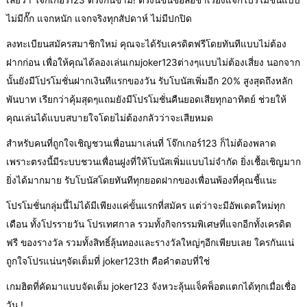
ไม่มีกั๊ก แจกหนัก แจกจริงทุกสัปดาห์ ไม่มีปกปิด
ลงทะเบียนสมัครสมาชิกใหม่ คุณจะได้รับเครดิตฟรีโดยทันทีแบบไม่ต้อง
ฝากก่อน เพื่อให้คุณได้ลองเล่นเกมjoker123ต่างๆแบบไม่ต้องเสี่ยง นอกจาก
นั้นยังมีโปรโมชั่นฝากเงินทีแรกของวัน รับโบนัสเพิ่มอีก 20% สูงสุดถึงหลัก
พันบาท เรียกว่าคุ้มสุดๆแถมยังมีโปรโมชั่นคืนยอดเสียทุกอาทิตย์ ช่วยให้
คุณเล่นได้แบบสบายใจโดยไม่ต้องกลัวว่าจะเสียหมด
สำหรับคนที่ถูกใจเชิญชวนเพื่อนมาเล่นที่ โจ๊กเกอร์123 ก็ไม่ต้องพลาด
เพราะตรงนี้มีระบบชวนเพื่อนฝูงที่ให้โบนัสเพิ่มแบบไม่จำกัด ยิ่งเชื้อเชิญมาก
ยิ่งได้มากมาย รับโบนัสโดยทันทีทุกยอดฝากของเพื่อนพ้องที่คุณชี้แนะ
โปรโมชั่นกลุ่มนี้ไม่ได้มีเพียงแค่ขั้นแรกที่สมัคร แต่ว่าจะมีอัพเดตใหม่ทุก
เดือน ทั้งโปรรายวัน โปรเทศกาล รวมทั้งกิจกรรมพิเศษที่แจกอีกทั้งเครดิต
ฟรี ของรางวัล รวมทั้งสิทธิ์ลุ้นทองและรางวัลใหญ่ๆอีกเพียบเลย ใครกันแน่
ถูกใจโปรแน่นๆจัดเต็มที่ joker123th คือคำตอบที่ใช่
เกมฮิตที่คัดมาแบบจัดเต็ม joker123 จังหวะลุ้นแจ็คพ็อตแตกได้ทุกเมื่อเชื่อ
วัน !