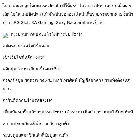
ไม่ว่าคุณจะถูกใจเกมไหน lionth มีให้ครบ ไม่ว่าจะเป็นบาคาร่า สล็อต รู
เล็ต ไฮโล เกมยิงปลา แล้วก็พนันบอลออนไลน์ เก็บรวบรวมจากค่ายชั้นนำ
อย่าง PG Slot, SA Gaming, Sexy Baccarat แล้วก็ฯลฯ
กระบวนการสมัครแล้วก็เข้าระบบ lionth
สมัครง่ายๆแค่ไม่กี่ขั้นตอน
เข้าเว็บไซต์หลัก lionth
คลิกปุ่ม “ลงทะเบียนเป็นสมาชิก”
กรอกข้อมูล ยกตัวอย่างเช่น เบอร์โทรศัพท์ บัญชีธนาคาร รวมทั้งตั้งรหัส
ผ่าน
การันตีตัวตนผ่านรหัส OTP
เมื่อสมัครเสร็จแล้วสามารถ lionth เข้าระบบ เพื่อเริ่มการพนันได้โดยทันที
ความปลอดภัยแล้วก็การบริการลูกค้า
ระบบดูแลสมาชิกแล้วก็ข้อมูลส่วนตัว