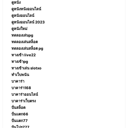
ดูหนัง
ดูหนังหนังออนไลน์
ดูหนังออนไลน์
ดูหนังออนไลน์ 2023
ดูหนังใหม่
ทดลองเล่นpg
ทดลองเล่นสล็อต
ทดลองเล่นสล็อต pg
ทางเข้า live22
ทางเข้าpg
ทางเข้าเล่น slotxo
ทำเว็บพนัน
บาคาร่า
บาคาร่า168
บาคาร่าออนไลน์
บาคาร่าเว็บตรง
ปั่นสล็อต
ปั่นแตก66
ปั่นแตก77
ปันโปร777