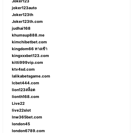
Joker123
joker123auto
Joker123th
Joker123th.com
judhai168
khumsup888.me
kimchibetbet.com
kingdom66 ทางเข้า
kingxxxbet123.com
kitti999vip.com
ktv4sd.com
lalikabetsgame.com
lcbet444.com
lion123สล็อต
lionth168.com
Live22
live22slot
lnw365bet.com
london45
london6789.com