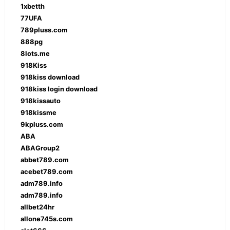
1xbetth
77UFA
789pluss.com
888pg
8lots.me
918Kiss
918kiss download
918kiss login download
918kissauto
918kissme
9kpluss.com
ABA
ABAGroup2
abbet789.com
acebet789.com
adm789.info
adm789.info
allbet24hr
allone745s.com