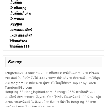
เว็บสล็อต
เว็บสล็อต pg
เว็บสล็อตเว็บตรง
เว็บหวยสด
เศรษฐี99
แทงบอลออนไลน์
แทงหวยออนไลน์
โจ๊กเกอร์123
ไทยสล็อต 888
เรื่องล่าสุด
Tangtem168 31 กันยายน 2026 สล็อต168 คาสิโนครบทุกค่าย เข้าเล่น
ง่าย ฟีลดี วันเกิดนี้พี่จัดให้ 300 จ่ายตรง กี่ล้านก็จ่าย คัดมาแล้ว เล่นได้ทุก
เกม tangtem168 สมัครง่าย ลุ้นรางวัลใหญ่ได้ทันที Top 17 by Loren
Tangtem168e.com
Hengjing168 Hengjing168d.com 15 กรกฎา 2569 เครดิตฟรี หวย
ออนไลน์ อัตราจ่ายมากที่สุด ของไทย โปรโมชั่นเครดิตฟรี 100% กล่องสุ่ม
เฮงเฮง รับเครดิตฟรี ไลฟ์สด สล็อต ยิงปลา กีฬา ไพ่ hengjing168 แจก
เครดิตฟรี เยอะที่สุด Top 42 by Kelly