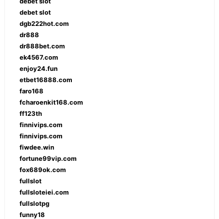
debet slot
debet slot
dgb222hot.com
dr888
dr888bet.com
ek4567.com
enjoy24.fun
etbet16888.com
faro168
fcharoenkit168.com
ff123th
finnivips.com
finnivips.com
fiwdee.win
fortune99vip.com
fox689ok.com
fullslot
fullsloteiei.com
fullslotpg
funny18