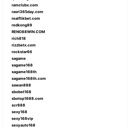
ramclubx.com
rasri365day.com
realflikbet.com
redkong89
RENO88WIN.COM
rich818
rizzbetx.com
rockstar66
sagame
sagame168
sagame168th
sagame168th.com
sawan888
sbobet168
sbotop1688.com
scr888
sexy168
sexy168vip
sexyauto168