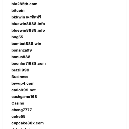
bio285th.com
bitcoin
bkkwin เครดิตฟรี
bluewin8888.info
bluewin8888.info
bng55
bombet888.win
bonanza99
bonus888
boonlert1688.com
brazil999
Business
bwvip4.com
carlo999.net
cashgame168
Casino
chang7777
coke55
cupcake88x.com