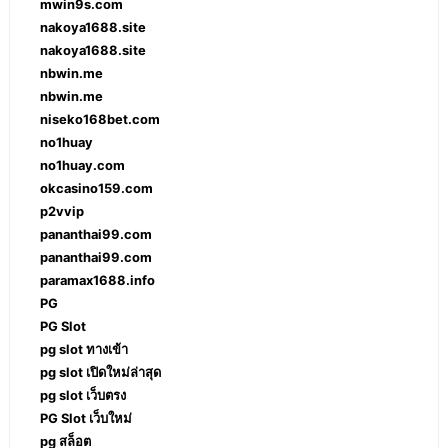
mwin9s.com
nakoya1688.site
nakoya1688.site
nbwin.me
nbwin.me
niseko168bet.com
no1huay
no1huay.com
okcasino159.com
p2vvip
pananthai99.com
pananthai99.com
paramax1688.info
PG
PG Slot
pg slot ทางเข้า
pg slot เปิดใหม่ล่าสุด
pg slot เว็บตรง
PG Slot เว็บใหม่
pg สล็อต