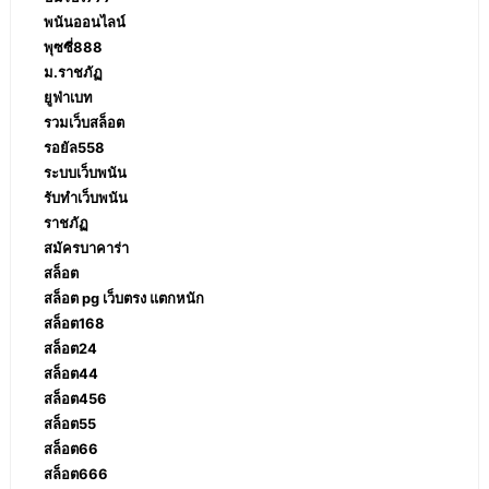
พนันออนไลน์
พุซซี่888
ม.ราชภัฏ
ยูฟ่าเบท
รวมเว็บสล็อต
รอยัล558
ระบบเว็บพนัน
รับทำเว็บพนัน
ราชภัฏ
สมัครบาคาร่า
สล็อต
สล็อต pg เว็บตรง แตกหนัก
สล็อต168
สล็อต24
สล็อต44
สล็อต456
สล็อต55
สล็อต66
สล็อต666