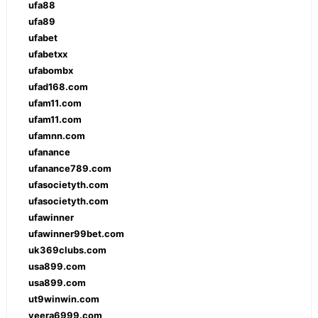
ufa88
ufa89
ufabet
ufabetxx
ufabombx
ufad168.com
ufam11.com
ufam11.com
ufamnn.com
ufanance
ufanance789.com
ufasocietyth.com
ufasocietyth.com
ufawinner
ufawinner99bet.com
uk369clubs.com
usa899.com
usa899.com
ut9winwin.com
veera6999.com