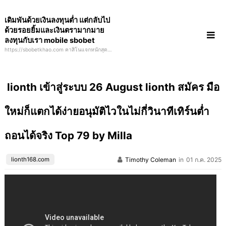
Skip
เดิมพันด้วยเงินลงทุนต่ำ แต่กลับไป
to
ด้วยรอยยิ้มและเงินตรามากมาย
content
ลงทุนกับเรา mobile sbobet
https://sbobetkhao.com คาสิโนแจกหนักสุดๆ
ไม่มีใครที่เข้ามาแล้วไม่ได้กลับไป สมัครวันนี้ลุ้น
รางวัลรถไฟฟ้ามูลค่ากว่า 2 ล้านบาท
lionth เข้าสู่ระบบ 26 August lionth สมัคร มือ
ใหม่ก็แตกได้ง่ายอนุมัติไวในไม่กี่วินาทีเทิร์นต่ำ
ถอนได้จริง Top 79 by Milla
lionth168.com
Timothy Coleman
in
01 ก.ค. 2025