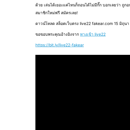
ด้วย เล่นได้เยอะแค่ไหนก็ถอนได้ไม่มีกั๊ก บอกเลยว่า ถู
สมาชิกใหม่ฟรี สมัครเลย!
ดาวน์โหลด สล็อตเว็บตรง live22 fakear.com 15 มิถุนา 2
ขอขอบพระคุณอ้างอิงจาก
ทางเข้า live22
https://bit.ly/live22-fakear