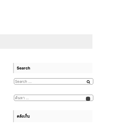
Search
คลังเก็บ