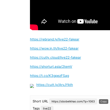
https://rebrand.ly/live22-fakear
https://wow.in.th/live22-fakear
https://cutly.cloud/live22-fakear
https://shorturl.asia/2temV
https://t.co/K3gpezFSag
https://cutt.ly/ArvJYkth
Short URL
https://sbobetkhao.com/?p=1063
Copy
Tags
live22