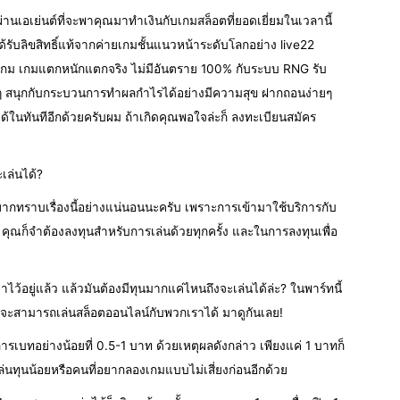
านเอเย่นต์ที่จะพาคุณมาทำเงินกับเกมสล็อตที่ยอดเยี่ยมในเวลานี้
ด้รับลิขสิทธิ์แท้จากค่ายเกมชั้นแนวหน้าระดับโลกอย่าง live22
 เกม เกมแตกหนักแตกจริง ไม่มีอันตราย 100% กับระบบ RNG รับ
แน่ๆ สนุกกับกระบวนการทำผลกำไรได้อย่างมีความสุข ฝากถอนง่ายๆ
ด้ในทันทีอีกด้วยครับผม ถ้าเกิดคุณพอใจล่ะก็ ลงทะเบียนสมัคร
เล่นได้?
อยากทราบเรื่องนี้อย่างแน่นอนนะครับ เพราะการเข้ามาใช้บริการกับ
 คุณก็จำต้องลงทุนสำหรับการเล่นด้วยทุกครั้ง และในการลงทุนเพื่อ
าไว้อยู่แล้ว แล้วมันต้องมีทุนมากแค่ไหนถึงจะเล่นได้ล่ะ? ในพาร์ทนี้
จะสามารถเล่นสล็อตออนไลน์กับพวกเราได้ มาดูกันเลย!
รเบทอย่างน้อยที่ 0.5-1 บาท ด้วยเหตุผลดังกล่าว เพียงแค่ 1 บาทก็
เล่นทุนน้อยหรือคนที่อยากลองเกมแบบไม่เสี่ยงก่อนอีกด้วย