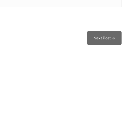
Next Post
→