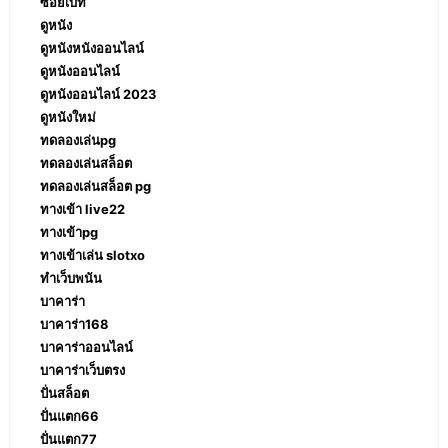
ซอยเบท
ดูหนัง
ดูหนังหนังออนไลน์
ดูหนังออนไลน์
ดูหนังออนไลน์ 2023
ดูหนังใหม่
ทดลองเล่นpg
ทดลองเล่นสล็อต
ทดลองเล่นสล็อต pg
ทางเข้า live22
ทางเข้าpg
ทางเข้าเล่น slotxo
ทำเว็บพนัน
บาคาร่า
บาคาร่า168
บาคาร่าออนไลน์
บาคาร่าเว็บตรง
ปั่นสล็อต
ปั่นแตก66
ปั่นแตก77