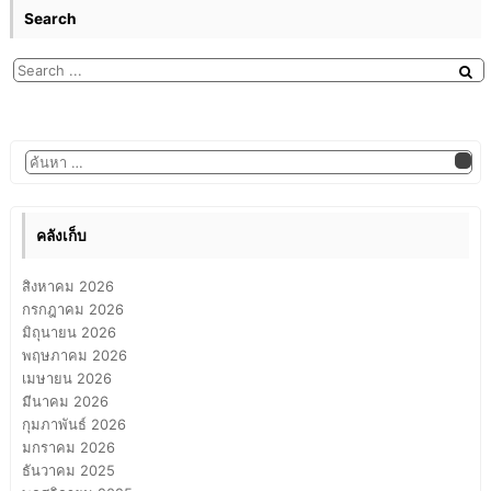
Search
คลังเก็บ
สิงหาคม 2026
กรกฎาคม 2026
มิถุนายน 2026
พฤษภาคม 2026
เมษายน 2026
มีนาคม 2026
กุมภาพันธ์ 2026
มกราคม 2026
ธันวาคม 2025