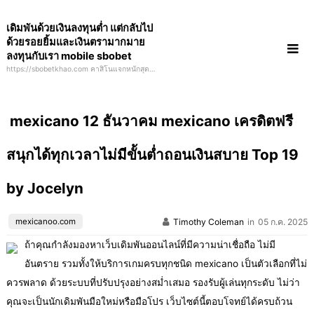
Skip
เดิมพันด้วยเงินลงทุนต่ำ แต่กลับไป
to
ด้วยรอยยิ้มและเงินตรามากมาย
content
ลงทุนกับเรา mobile sbobet
https://sbobetkhao.com คาสิโนแจกหนักสุดๆ
ไม่มีใครที่เข้ามาแล้วไม่ได้กลับไป สมัครวันนี้ลุ้น
รางวัลรถไฟฟ้ามูลค่ากว่า 2 ล้านบาท
mexicano 12 ธันวาคม mexicano เครดิตฟรี
สนุกได้ทุกเวลาไม่มีขั้นต่ำถอนเงินสบาย Top 19
by Jocelyn
mexicanoo.com
Timothy Coleman
in
05 ก.ค. 2025
ถ้าคุณกำลังมองหาเว็บเดิมพันออนไลน์ที่มีความน่าเชื่อถือ ไม่มี
อันตราย รวมทั้งให้บริการเกมครบทุกชนิด mexicano เป็นตัวเลือกที่ไม่
ควรพลาด ด้วยระบบที่ปรับปรุงอย่างสม่ำเสมอ รองรับผู้เล่นทุกระดับ ไม่ว่า
คุณจะเป็นนักเดิมพันมือใหม่หรือมือโปร เว็บไซต์นี้ตอบโจทย์ได้ครบถ้วน