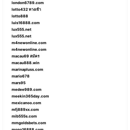
london6789.com
lotto432 ทางเข้า
lotto888
luis16888.com
lux555.net
lux555.net
m4newonline.com
m4newonline.com
macau69 สมัคร
macau888.win
marinapluss.com
mario678
mars95
medee989.com
meekin365day.com
mexicanoo.com
mfj889xx.com
mib555s.com
mmgoldsbets.com
mono16888.com