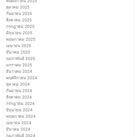
พฤศจิกายน 2025
ตุลาคม 2025
กันยายน 2025
สิงหาคม 2025
กรกฎาคม 2025
มิถุนายน 2025
พฤษภาคม 2025
เมษายน 2025
มีนาคม 2025
กุมภาพันธ์ 2025
มกราคม 2025
ธันวาคม 2024
พฤศจิกายน 2024
ตุลาคม 2024
กันยายน 2024
สิงหาคม 2024
กรกฎาคม 2024
มิถุนายน 2024
พฤษภาคม 2024
เมษายน 2024
มีนาคม 2024
กุมภาพันธ์ 2024