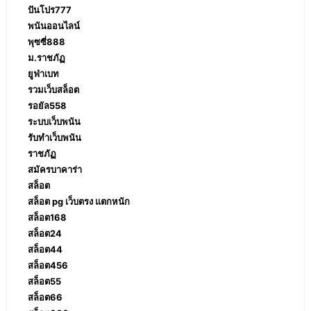
ปันโปร777
พนันออนไลน์
พุซซี่888
ม.ราชภัฏ
ยูฟ่าเบท
รวมเว็บสล็อต
รอยัล558
ระบบเว็บพนัน
รับทำเว็บพนัน
ราชภัฏ
สมัครบาคาร่า
สล็อต
สล็อต pg เว็บตรง แตกหนัก
สล็อต168
สล็อต24
สล็อต44
สล็อต456
สล็อต55
สล็อต66