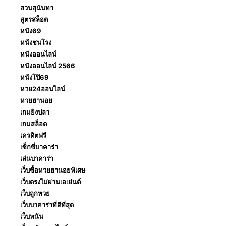
สวนสุนันทา
สูตรสล็อต
หนัง69
หนังชนโรง
หนังออนไลน์
หนังออนไลน์ 2566
หนังโป๊69
หวย24ออนไลน์
หวยฮานอย
เกมยิงปลา
เกมสล็อต
เครดิตฟรี
เซ็กซี่บาคาร่า
เล่นบาคาร่า
เว็บซื้อหวยฮานอยพิเศษ
เว็บตรงไม่ผ่านเอเย่นต์
เว็บถูกหวย
เว็บบาคาร่าที่ดีที่สุด
เว็บพนัน