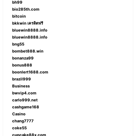
bh99
bio285th.com
bitcoin
bkkwin เครดิตฟรี
bluewin8888.info
bluewin8888.info
bng55
bombet888.win
bonanza99
bonus888
boonlert1688.com
brazil999
Business
bwvip4.com
carlo999.net
cashgame168
Casino
chang7777
coke55
cupcake88x.com