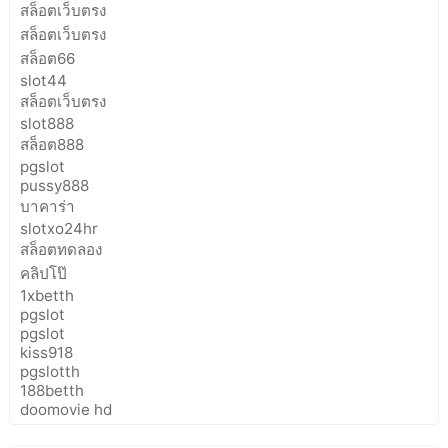
สล็อตเว็บตรง
สล็อตเว็บตรง
สล็อต66
slot44
สล็อตเว็บตรง
slot888
สล็อต888
pgslot
pussy888
บาคาร่า
slotxo24hr
สล็อตทดลอง
คลิปโป๊
1xbetth
pgslot
pgslot
kiss918
pgslotth
188betth
doomovie hd