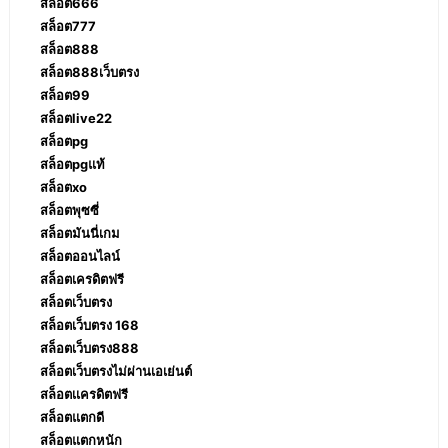
สล็อต666
สล็อต777
สล็อต888
สล็อต888เว็บตรง
สล็อต99
สล็อตlive22
สล็อตpg
สล็อตpgแท้
สล็อตxo
สล็อตพุซซี่
สล็อตมันนี่เกม
สล็อตออนไลน์
สล็อตเครดิตฟรี
สล็อตเว็บตรง
สล็อตเว็บตรง 168
สล็อตเว็บตรง888
สล็อตเว็บตรงไม่ผ่านเอเย่นต์
สล็อตเเครดิตฟรี
สล็อตแตกดี
สล็อตแตกหนัก