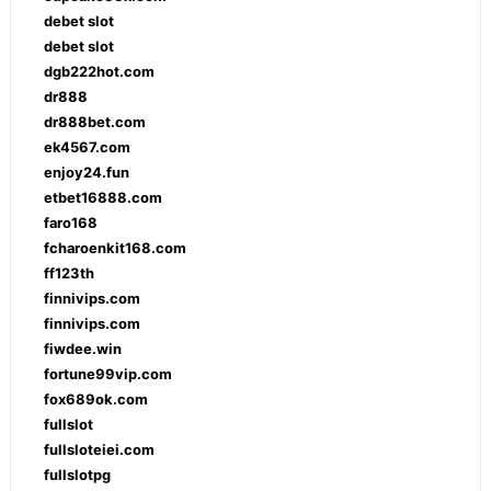
debet slot
debet slot
dgb222hot.com
dr888
dr888bet.com
ek4567.com
enjoy24.fun
etbet16888.com
faro168
fcharoenkit168.com
ff123th
finnivips.com
finnivips.com
fiwdee.win
fortune99vip.com
fox689ok.com
fullslot
fullsloteiei.com
fullslotpg