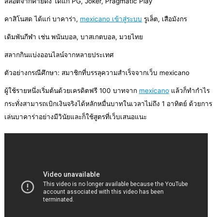
สล็อตจากค่ายดัง ได้แก่ PG, Joker, Pragmatic Play
คาสิโนสด ได้แก่ บาคาร่า,
mexicano เข้าสู่ระบบ
รูเล็ต, เสือมังกร
เดิมพันกีฬา เช่น พนันบอล, บาสเกตบอล, มวยไทย
สลากกินแบ่งออนไลน์จากหลายประเทศ
ตัวอย่างกรณีศึกษา: สมาชิกที่บรรลุความสำเร็จจากเว็บ mexicano
ผู้ใช้รายหนึ่งเริ่มต้นด้วยเครดิตฟรี 100 บาทจาก
mexicano
แล้วก็ทำกำไร
กระทั่งสามารถเบิกเงินจริงได้หลักหมื่นบาทในเวลาไม่ถึง 1 อาทิตย์ ด้วยการ
เล่นบาคาร่าอย่างมีวินัยและก็ใช้สูตรที่เว็บเสนอแนะ