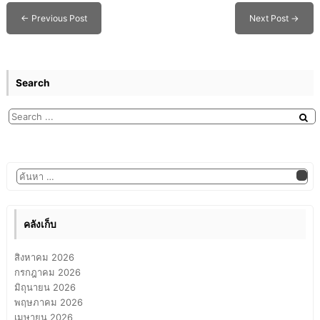
←
Previous Post
Next Post
→
Search
คลังเก็บ
สิงหาคม 2026
กรกฎาคม 2026
มิถุนายน 2026
พฤษภาคม 2026
เมษายน 2026