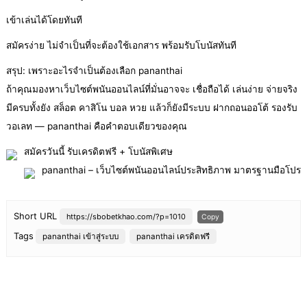
เข้าเล่นได้โดยทันที
สมัครง่าย ไม่จำเป็นที่จะต้องใช้เอกสาร พร้อมรับโบนัสทันที
สรุป: เพราะอะไรจำเป็นต้องเลือก pananthai
ถ้าคุณมองหาเว็บไซต์พนันออนไลน์ที่มั่นอาจจะ เชื่อถือได้ เล่นง่าย จ่ายจริง
มีครบทั้งยัง สล็อต คาสิโน บอล หวย แล้วก็ยังมีระบบ ฝากถอนออโต้ รองรับ
วอเลท — pananthai คือคำตอบเดียวของคุณ
สมัครวันนี้ รับเครดิตฟรี + โบนัสพิเศษ
pananthai – เว็บไซต์พนันออนไลน์ประสิทธิภาพ มาตรฐานมือโปร
Short URL
https://sbobetkhao.com/?p=1010
Copy
Tags
pananthai เข้าสู่ระบบ
pananthai เครดิตฟรี