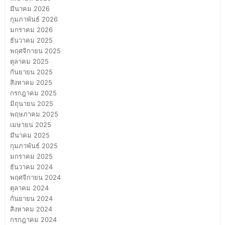
มีนาคม 2026
กุมภาพันธ์ 2026
มกราคม 2026
ธันวาคม 2025
พฤศจิกายน 2025
ตุลาคม 2025
กันยายน 2025
สิงหาคม 2025
กรกฎาคม 2025
มิถุนายน 2025
พฤษภาคม 2025
เมษายน 2025
มีนาคม 2025
กุมภาพันธ์ 2025
มกราคม 2025
ธันวาคม 2024
พฤศจิกายน 2024
ตุลาคม 2024
กันยายน 2024
สิงหาคม 2024
กรกฎาคม 2024