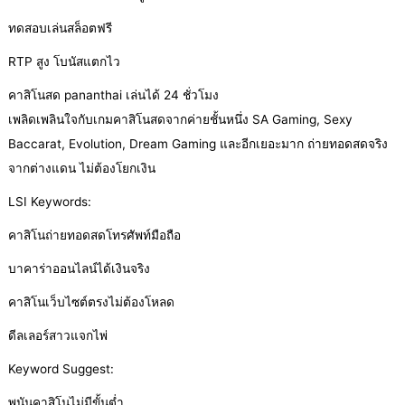
ทดสอบเล่นสล็อตฟรี
RTP สูง โบนัสแตกไว
คาสิโนสด pananthai เล่นได้ 24 ชั่วโมง
เพลิดเพลินใจกับเกมคาสิโนสดจากค่ายชั้นหนึ่ง SA Gaming, Sexy
Baccarat, Evolution, Dream Gaming และอีกเยอะมาก ถ่ายทอดสดจริง
จากต่างแดน ไม่ต้องโยกเงิน
LSI Keywords:
คาสิโนถ่ายทอดสดโทรศัพท์มือถือ
บาคาร่าออนไลน์ได้เงินจริง
คาสิโนเว็บไซต์ตรงไม่ต้องโหลด
ดีลเลอร์สาวแจกไพ่
Keyword Suggest:
พนันคาสิโนไม่มีขั้นต่ำ