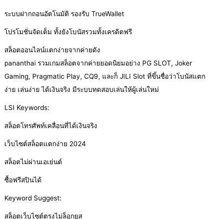
ระบบฝากถอนอัตโนมัติ รองรับ TrueWallet
โปรโมชั่นจัดเต็ม ทั้งยังโบนัสรวมทั้งเครดิตฟรี
สล็อตออนไลน์แตกง่ายจากค่ายดัง
pananthai รวมเกมสล็อตจากค่ายยอดนิยมอย่าง PG SLOT, Joker
Gaming, Pragmatic Play, CQ9, และก็ JILI Slot ที่ขึ้นชื่อว่าโบนัสแตก
ง่าย เล่นง่าย ได้เงินจริง มีระบบทดสอบเล่นให้ผู้เล่นใหม่
LSI Keywords:
สล็อตโทรศัพท์เคลื่อนที่ได้เงินจริง
เว็บไซต์สล็อตแตกง่าย 2024
สล็อตไม่ผ่านเอเย่นต์
ซื้อฟรีสปินได้
Keyword Suggest:
สล็อตเว็บไซต์ตรงไม่ล็อกยูส