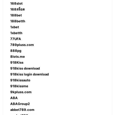
168slot
168สล็อต
188bet
188betth
1xbet
1xbetth
77UFA
789pluss.com
888pg
8lots.me
918Kiss
918kiss download
918kiss login download
918kissauto
918kissme
9kpluss.com
ABA
ABAGroup2
abbet789.com