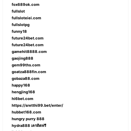
fox689ok.com
fullslot
fullsloteiei.com
fullslotpg
funny18
future24bet.com
future24bet.com
gamehit8888.com
gaojing888
gem99ths.com
goatza888fin.com
gobaza88.com
happy168
hengjing168
hi6bet.com
https://sretthi99.bet/enter/
hubbet168.com
hungry purry 888
hydra888 เครดิตฟรี