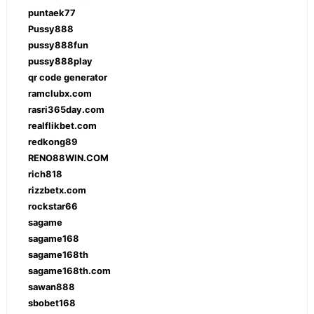
puntaek77
Pussy888
pussy888fun
pussy888play
qr code generator
ramclubx.com
rasri365day.com
realflikbet.com
redkong89
RENO88WIN.COM
rich818
rizzbetx.com
rockstar66
sagame
sagame168
sagame168th
sagame168th.com
sawan888
sbobet168