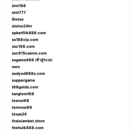
slot168
slot777
Slotxo
slotxo24hr
spbetflik888.com
ss168vip.com
ssc168.com
ssc915casino.com
ssgame666 เข้าสู่ระบบ
ssru
sudyod888s.com
suppergame
t88golds.com
tangtem168
teenoi69
temmax69
texas24
thaisiambet.store
thehulk888.com